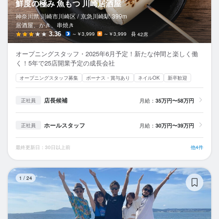
鮮度の極み 魚もつ 川崎居酒屋
神奈川県 川崎市川崎区 /
京急川崎
駅
399m
居酒屋、かき、串焼き
3.36
～￥3,999
～￥3,999
42席
オープニングスタッフ・2025年6月予定！新たな仲間と楽しく働
く！5年で25店開業予定の成長会社
オープニングスタッフ募集
ボーナス・賞与あり
ネイルOK
新卒歓迎
店長候補
月給：
35万円〜58万円
正社員
ホールスタッフ
月給：
30万円〜39万円
正社員
最終更新日：30日以上前
他4件
炭
1
/
24