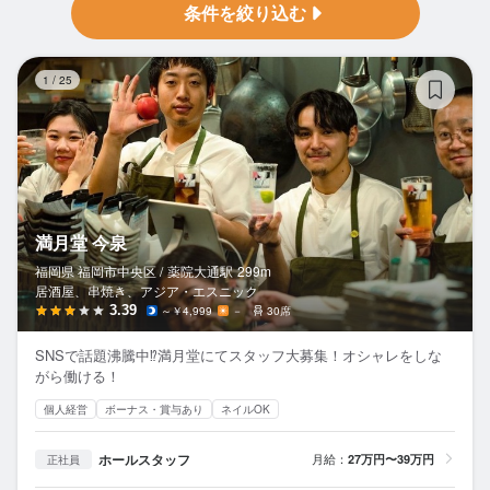
条件を絞り込む
満
1
/
25
満月堂 今泉
福岡県 福岡市中央区 /
薬院大通
駅
299m
居酒屋、串焼き、アジア・エスニック
3.39
～￥4,999
－
30席
SNSで話題沸騰中⁉︎満月堂にてスタッフ大募集！オシャレをしな
がら働ける！
個人経営
ボーナス・賞与あり
ネイルOK
ホールスタッフ
月給：
27万円〜39万円
正社員