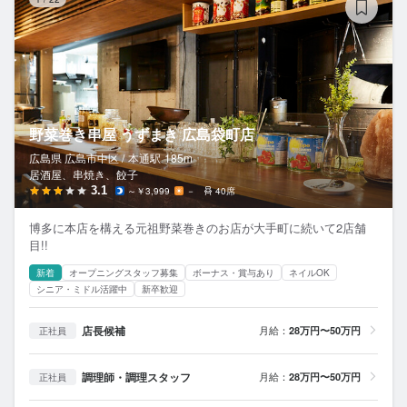
野菜巻き串屋 うずまき 広島袋町店
広島県 広島市中区 /
本通
駅
185m
居酒屋、串焼き、餃子
3.1
～￥3,999
－
40席
博多に本店を構える元祖野菜巻きのお店が大手町に続いて2店舗
目!!
新着
オープニングスタッフ募集
ボーナス・賞与あり
ネイルOK
シニア・ミドル活躍中
新卒歓迎
店長候補
月給：
28万円〜50万円
正社員
調理師・調理スタッフ
月給：
28万円〜50万円
正社員