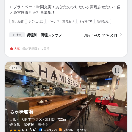
♩プライベート時間充実！あなたのやりたいを実現させたい！個
人経営飲食店正社員募集！
個人経営
小さなお店
ボーナス・賞与あり
ネイルOK
新卒歓迎
調理師・調理スタッフ
月給：
24万円〜40万円
正社員
人気
最終更新日：13日前
ち
1
/
13
ちゃ味船場
大阪府 大阪市中央区 /
本町
駅
233m
焼き鳥、居酒屋、串焼き
3.41
～￥3,999
～￥999
37席