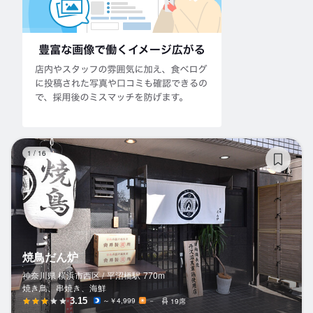
焼
1
/
16
焼鳥だん炉
神奈川県 横浜市西区 /
平沼橋
駅
770m
焼き鳥、串焼き、海鮮
3.15
～￥4,999
－
19席