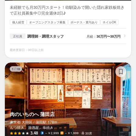
未経験でも月30万円スタート！幼馴染みで開いた隠れ家鉄板焼き
で正社員募集中◎完全週休2日♪
個人経営
オープニングスタッフ募集
ボーナス・賞与あり
ネイルOK
調理師・調理スタッフ
月給：
30万円〜39万円
正社員
最終更新日：30日以上前
肉
1
/
18
肉のいちのへ 蒲田店
東京都 大田区 /
蒲田
駅
178m
もつ焼き、居酒屋、串焼き
3.48
～￥2,999
～￥1,999
30席