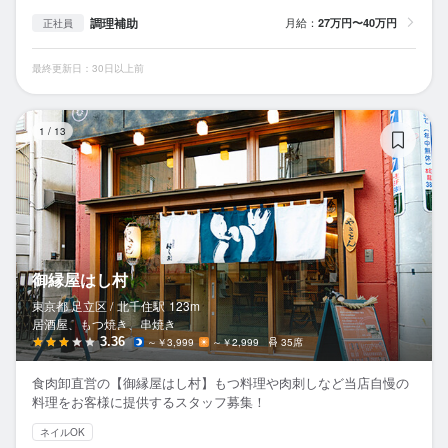
調理補助
月給：
27万円〜40万円
正社員
最終更新日：30日以上前
御
1
/
13
御縁屋はし村
東京都 足立区 /
北千住
駅
123m
居酒屋、もつ焼き、串焼き
3.36
～￥3,999
～￥2,999
35席
食肉卸直営の【御縁屋はし村】もつ料理や肉刺しなど当店自慢の
料理をお客様に提供するスタッフ募集！
ネイルOK