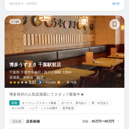
最終更新日：6時間前
他1件
博
1
/
22
博多うずまき 千葉駅前店
千葉県 千葉市中央区 /
葭川公園
駅
135m
居酒屋、串焼き、餃子
3.17
～￥3,999
－
76席
博多発祥の人気居酒屋にてスタッフ募集中★
新着
オープニングスタッフ募集
ボーナス・賞与あり
寮・社宅あり
ネイルOK
シニア・ミドル活躍中
新卒歓迎
店長候補
月給：
30万円〜50万円
正社員