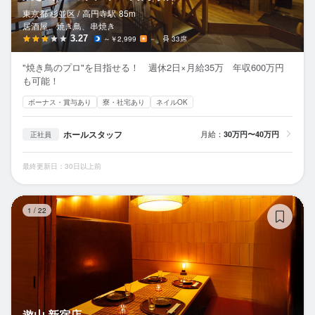
東京都 杉並区 /
高円寺
駅
85m
居酒屋、焼き鳥、串焼き
3.27
～￥2,999
－
33席
"焼き鳥のプロ"を目指せる！ 週休2日×月給35万 年収600万円
も可能！
ボーナス・賞与あり
寮・社宅あり
ネイルOK
ホールスタッフ
月給：
30万円〜40万円
正社員
最終更新日：30日以上前
遊
1
/
22
遊山 新宿店