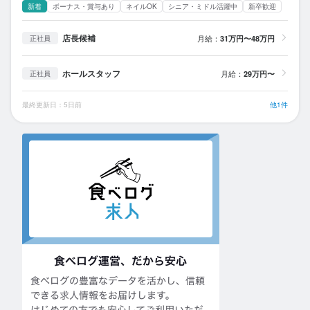
新着
ボーナス・賞与あり
ネイルOK
シニア・ミドル活躍中
新卒歓迎
店長候補
月給：
31万円〜48万円
正社員
ホールスタッフ
月給：
29万円〜
正社員
最終更新日：5日前
他1件