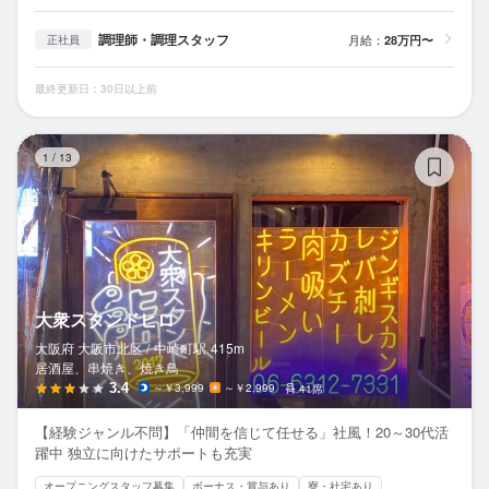
調理師・調理スタッフ
月給：
28万円〜
正社員
最終更新日：30日以上前
大
1
/
13
大衆スタンドヒロ
大阪府 大阪市北区 /
中崎町
駅
415m
居酒屋、串焼き、焼き鳥
3.4
～￥3,999
～￥2,999
41席
【経験ジャンル不問】「仲間を信じて任せる」社風！20～30代活
躍中 独立に向けたサポートも充実
オープニングスタッフ募集
ボーナス・賞与あり
寮・社宅あり