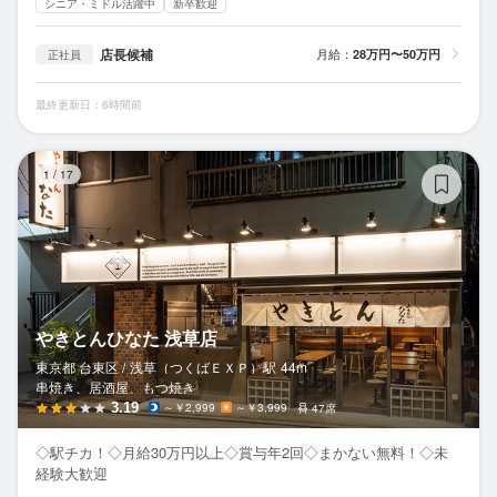
シニア・ミドル活躍中
新卒歓迎
店長候補
月給：
28万円〜50万円
正社員
最終更新日：6時間前
や
1
/
17
やきとんひなた 浅草店
東京都 台東区 /
浅草（つくばＥＸＰ）
駅
44m
串焼き、居酒屋、もつ焼き
3.19
～￥2,999
～￥3,999
47席
◇駅チカ！◇月給30万円以上◇賞与年2回◇まかない無料！◇未
経験大歓迎