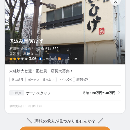
煮込み屋 寅ひげ
石川県 金沢市 /
北鉄金沢
駅
352m
居酒屋、串焼き
3.06
～￥3,999
－
36席
未経験大歓迎！正社員・店長大募集！
個人経営
ボーナス・賞与あり
ネイルOK
新卒歓迎
ホールスタッフ
月給：
20万円〜40万円
正社員
最終更新日：30日以上前
理想の求人が見つかりませんか？