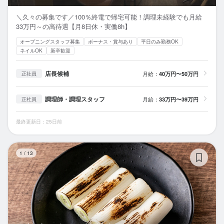
＼久々の募集です／100％終電で帰宅可能！調理未経験でも月給
33万円～の高待遇【月8日休・実働8h】
オープニングスタッフ募集
ボーナス・賞与あり
平日のみ勤務OK
ネイルOK
新卒歓迎
店長候補
月給：
40万円〜50万円
正社員
調理師・調理スタッフ
月給：
33万円〜39万円
正社員
最終更新日：25日前
鮮
1
/
13