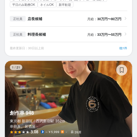
平日のみ勤務OK
ネイルOK
新卒歓迎
店長候補
月給：
30万円〜80万円
正社員
料理長候補
月給：
33万円〜55万円
正社員
最終更新日：30日以上前
他1件
創
1
/
21
創作串 948
東京都 新宿区 /
西武新宿
駅
352m
串焼き、居酒屋
3.08
～￥5,999
－
26席