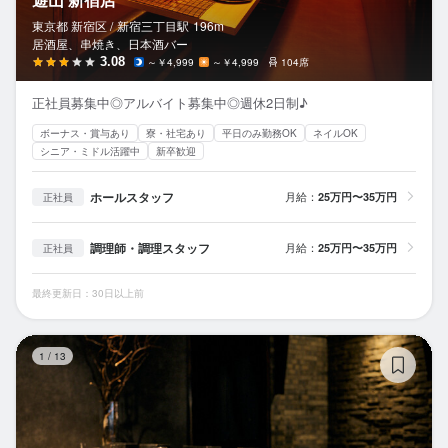
東京都 新宿区 /
新宿三丁目
駅
196m
居酒屋、串焼き、日本酒バー
3.08
～￥4,999
～￥4,999
104席
正社員募集中◎アルバイト募集中◎週休2日制♪
ボーナス・賞与あり
寮・社宅あり
平日のみ勤務OK
ネイルOK
シニア・ミドル活躍中
新卒歓迎
ホールスタッフ
月給：
25万円〜35万円
正社員
調理師・調理スタッフ
月給：
25万円〜35万円
正社員
最終更新日：30日以上前
鳥
1
/
13