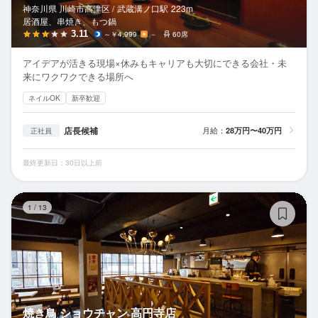
神奈川県 川崎市高津区 /
武蔵溝ノ口
駅
223m
居酒屋、串焼き、もつ鍋
3.11
～￥4,999
－
60席
アイデアが活きる現場×休みもキャリアも大切にできる会社・未
来にワクワクできる場所へ
ネイルOK
新卒歓迎
店長候補
月給：
28万円〜40万円
正社員
最終更新日：30日以上前
焼
1
/
13
焼き鳥 ショウチャン 高円寺店