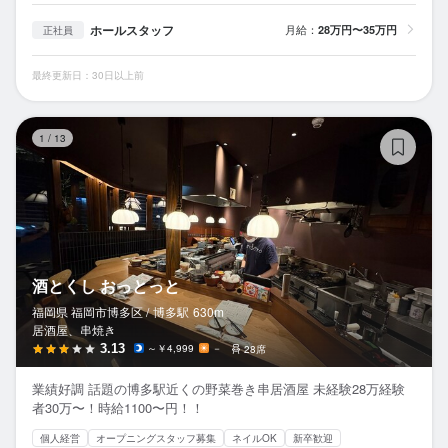
ホールスタッフ
月給：
28万円〜35万円
正社員
最終更新日：30日以上前
酒
1
/
13
酒とくし おっとっと
福岡県 福岡市博多区 /
博多
駅
630m
居酒屋、串焼き
3.13
～￥4,999
－
28席
業績好調 話題の博多駅近くの野菜巻き串居酒屋 未経験28万経験
者30万〜！時給1100〜円！！
個人経営
オープニングスタッフ募集
ネイルOK
新卒歓迎