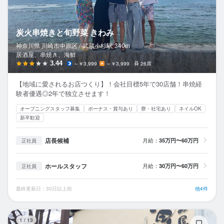
炭火串焼きと旬野菜 きわみ
神奈川県 川崎市中原区 /
武蔵小杉
駅
340m
居酒屋、串焼き、海鮮
3.44
～￥3,999
～￥3,999
26席
【地域に愛されるお店つくり】！会社目標5年で30店舗！串焼経
験者優遇◎2年で独立させます！
オープニングスタッフ募集
ボーナス・賞与あり
寮・社宅あり
ネイルOK
新卒歓迎
店長候補
月給：
35万円〜60万円
正社員
ホールスタッフ
月給：
30万円〜60万円
正社員
最終更新日：30日以上前
他4件
煮
1
/
13