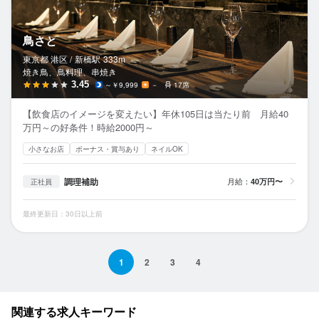
鳥さと
東京都 港区 /
新橋
駅
333m
焼き鳥、鳥料理、串焼き
3.45
～￥9,999
－
17席
【飲食店のイメージを変えたい】年休105日は当たり前 月給40
万円～の好条件！時給2000円～
小さなお店
ボーナス・賞与あり
ネイルOK
調理補助
月給：
40万円〜
正社員
最終更新日：30日以上前
1
2
3
4
関連する求人キーワード