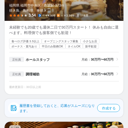
応募履歴
福岡県 福岡市中央区 /
赤坂
駅
373m
焼き鳥、鳥料理、串焼き
WEB履歴書
3.54
～￥4,999
～￥3,999
118席
未経験でも20歳でも週休二日で30万円スタート！ 休みも自由に選
スカウト・メルマガ受信設定
べます。料理側でも接客側でも歓迎！
食べログ評価 3.5以上
オープニングスタッフ募集
小さなお店
ヘルプ・お問い合わせフォーム
ボーナス・賞与あり
平日のみ勤務OK
ネイルOK
新卒歓迎
掲載をご検討の店舗様へ
ホールスタッフ
月給：
30万円〜60万円
正社員
食べログ求人PRESS
調理補助
月給：
30万円〜60万円
正社員
プライバシーポリシー
利用規約
最終更新日：30日以上前
企業情報
履歴書を登録しておくと、応募がスムーズになり
作成する
ます。
野
1
/
22