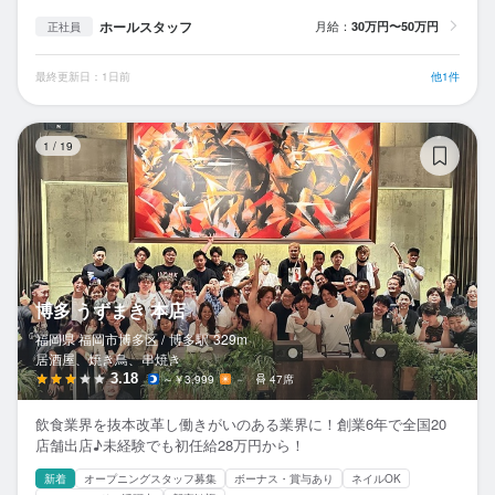
ホールスタッフ
月給：
30万円〜50万円
正社員
最終更新日：1日前
他1件
博
1
/
19
博多 うずまき 本店
福岡県 福岡市博多区 /
博多
駅
329m
居酒屋、焼き鳥、串焼き
3.18
～￥3,999
－
47席
飲食業界を抜本改革し働きがいのある業界に！創業6年で全国20
店舗出店♪未経験でも初任給28万円から！
新着
オープニングスタッフ募集
ボーナス・賞与あり
ネイルOK