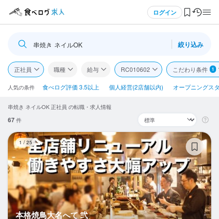
メニュー
ログイン
絞り込み
串焼き ネイルOK
ログイン・無料会員登録
正社員
職種
給与
RC010602
こだわり条件
1
食べログ求人TOP
食べログ評価 3.5以上
個人経営(2店舗以内)
オープニングス
人気の条件
串焼き ネイルOK 正社員 の転職・求人情報
求人検索
67
件
マイページ管理
本
1
/
25
閲覧履歴
気になる求人
検索履歴・保存した条件
本格焼鳥大名へて 弐