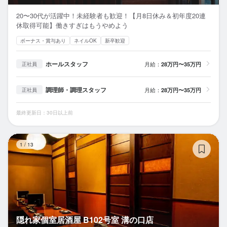
20〜30代が活躍中！未経験者も歓迎！【月8日休み＆初年度20連
休取得可能】働きすぎはもうやめよう
ボーナス・賞与あり
ネイルOK
新卒歓迎
ホールスタッフ
月給：
28万円〜35万円
正社員
調理師・調理スタッフ
月給：
28万円〜35万円
正社員
最終更新日：30日以上前
隠
1
/
13
隠れ家個室居酒屋 B102号室 溝の口店