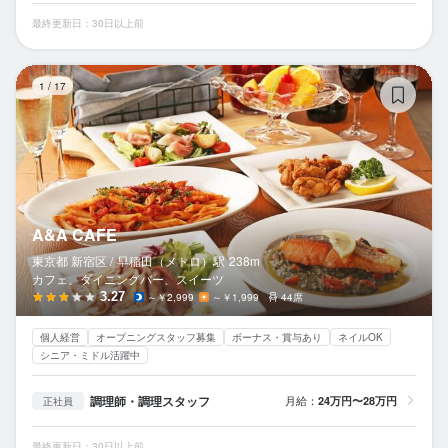
最終更新日：30日以上前
A&
1
/
17
A&A CAFE
東京都 新宿区 /
早稲田（メトロ）
駅
238m
カフェ、ダイニングバー、スイーツ
3.27
～￥2,999
～￥1,999
44席
個人経営
オープニングスタッフ募集
ボーナス・賞与あり
ネイルOK
シニア・ミドル活躍中
調理師・調理スタッフ
月給：
24万円〜28万円
正社員
最終更新日：30日以上前