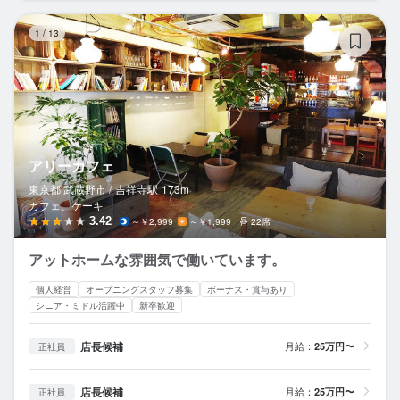
ア
1
/
13
アリーカフェ
東京都 武蔵野市 /
吉祥寺
駅
173m
カフェ、ケーキ
3.42
～￥2,999
～￥1,999
22席
アットホームな雰囲気で働いています。
個人経営
オープニングスタッフ募集
ボーナス・賞与あり
シニア・ミドル活躍中
新卒歓迎
店長候補
月給：
25万円〜
正社員
店長候補
月給：
25万円〜
正社員