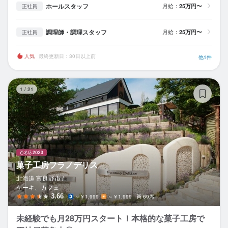
ホールスタッフ
月給：
25万円〜
正社員
調理師・調理スタッフ
月給：
25万円〜
正社員
人気
最終更新日：30日以上前
他1件
菓
1
/
21
菓子工房フラノデリス
北海道 富良野市 /
ケーキ、カフェ
3.66
～￥1,999
～￥1,999
69席
未経験でも月28万円スタート！本格的な菓子工房で