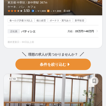
東京都 中野区 /
新中野
駅
367m
ケーキ、パン、カフェ
3.53
～￥1,999
～￥1,999
8席
食べログ評価 3.5以上
個人経営
ボーナス・賞与あり
新卒歓迎
パティシエ
月給：
23万円〜40万円
正社員
最終更新日：30日以上前
理想の求人が見つかりませんか？
条件を絞り込む
シ
1
/
13