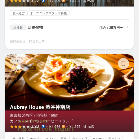
3.22
～￥7,999
～￥3,999
25席
個人経営
オープニングスタッフ募集
店長候補
月給：
25万円〜
正社員
最終更新日：30日以上前
Au
1
/
13
Aubrey House 渋谷神南店
東京都 渋谷区 /
渋谷
駅
469m
カフェ、スイーツ、コーヒースタンド
3.23
～￥1,999
～￥1,999
16席
個人経営
オープニングスタッフ募集
小さなお店
ボーナス・賞与あり