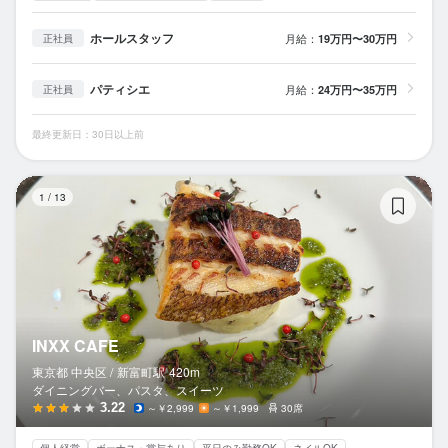
ホールスタッフ
月給：
19万円〜30万円
正社員
パティシエ
月給：
24万円〜35万円
正社員
最終更新日：30日以上前
IN
1
/
13
INXX CAFE
東京都 中央区 /
新富町
駅
420m
ダイニングバー、パスタ、スイーツ
3.22
～￥2,999
～￥1,999
30席
個人経営
ボーナス・賞与あり
平日のみ勤務OK
ネイルOK