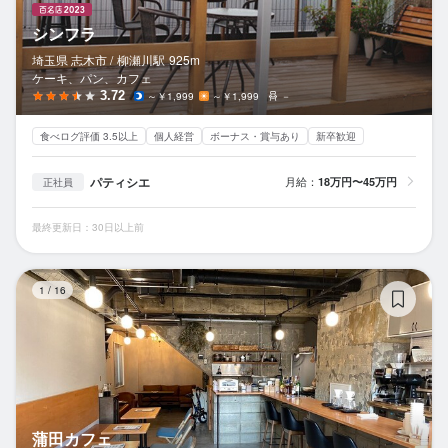
シンフラ
埼玉県 志木市 /
柳瀬川
駅
925m
ケーキ、パン、カフェ
3.72
～￥1,999
～￥1,999
－
食べログ評価 3.5以上
個人経営
ボーナス・賞与あり
新卒歓迎
パティシエ
月給：
18万円〜45万円
正社員
最終更新日：30日以上前
蒲
1
/
16
蒲田カフェ