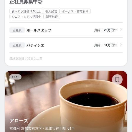
正社員募集中◎
食べログ評価 3.5以上
個人経営
ボーナス・賞与あり
シニア・ミドル活躍中
新卒歓迎
ホールスタッフ
月給：
29万円〜
正社員
パティシエ
月給：
31万円〜
正社員
最終更新日：30日以上前
ア
1
/
13
アローズ
京都府 京都市右京区 /
嵐電天神川
駅
61m