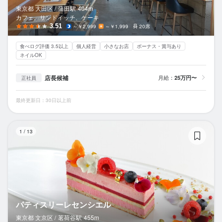
東京都 大田区 /
蒲田
駅
404m
カフェ、サンドイッチ、ケーキ
3.51
～￥2,999
～￥1,999
20席
食べログ評価 3.5以上
個人経営
小さなお店
ボーナス・賞与あり
ネイルOK
店長候補
月給：
25万円〜
正社員
最終更新日：30日以上前
パ
1
/
13
パティスリーレセンシエル
東京都 文京区 /
茗荷谷
駅
455m