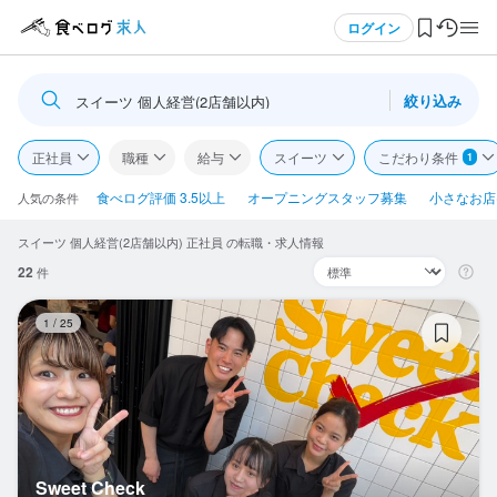
メニュー
ログイン
絞り込み
スイーツ 個人経営(2店舗以内)
ログイン・無料会員登録
正社員
職種
給与
スイーツ
こだわり条件
1
食べログ求人TOP
食べログ評価 3.5以上
オープニングスタッフ募集
小さなお店(
人気の条件
スイーツ 個人経営(2店舗以内) 正社員 の転職・求人情報
求人検索
22
件
マイページ管理
Sw
1
/
25
閲覧履歴
気になる求人
検索履歴・保存した条件
Sweet Check