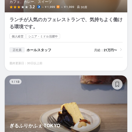
カフェ、カレー、スイーツ
3.2
～￥1,999
～￥1,999
30席
ランチが人気のカフェレストランで、気持ちよく働け
る環境です。
個人経営
シニア・ミドル活躍中
ホールスタッフ
月給：
21万円〜
正社員
最終更新日：30日以上前
ぎ
1
/
13
ぎるふりかふぇ TOKYO