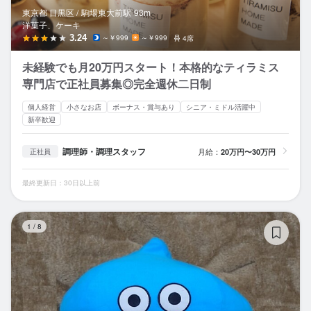
東京都 目黒区 /
駒場東大前
駅
93m
洋菓子、ケーキ
3.24
～￥999
～￥999
4席
未経験でも月20万円スタート！本格的なティラミス
専門店で正社員募集◎完全週休二日制
個人経営
小さなお店
ボーナス・賞与あり
シニア・ミドル活躍中
新卒歓迎
調理師・調理スタッフ
月給：
20万円〜30万円
正社員
最終更新日：30日以上前
カ
1
/
8