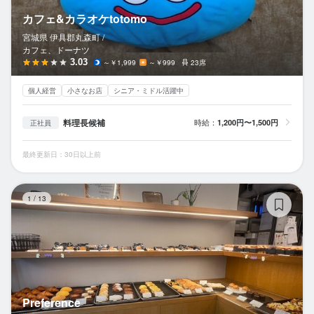
カフェ&カラオケtotomo
宮城県 伊具郡丸森町 /
カフェ、ドーナツ
3.03
～￥1,999
～￥999
23席
個人経営
小さなお店
シニア・ミドル活躍中
料理長候補
時給：
1,200円〜1,500円
正社員
最終更新日：30日以上前
Pr
1
/
13
Preference