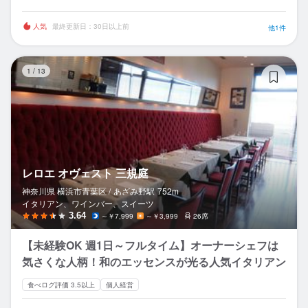
人気
最終更新日：30日以上前
他1件
レ
1
/
13
レロエ オヴェスト 三規庭
神奈川県 横浜市青葉区 /
あざみ野
駅
752m
イタリアン、ワインバー、スイーツ
3.64
～￥7,999
～￥3,999
26席
【未経験OK 週1日～フルタイム】オーナーシェフは
気さくな人柄！和のエッセンスが光る人気イタリアン
食べログ評価 3.5以上
個人経営