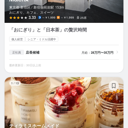
東京都 新宿区 /
新宿御苑前
駅
153m
おにぎり、カフェ、スイーツ
3.33
～￥1,999
～￥1,999
25席
「おにぎり」と「日本茶」の贅沢時間
個人経営
シニア・ミドル活躍中
店長候補
月給：
28万円〜35万円
正社員
最終更新日：30日以上前
テ
1
/
13
ティラミスホームメイド