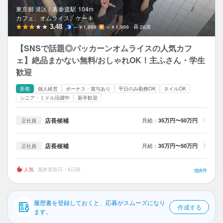
応募履歴
東京都 港区 /
表参道
駅
104m
カフェ、オムライス、ケーキ
WEB履歴書
3.48
～￥1,999
～￥1,999
26席
【SNSで話題◎パッカーンオムライスの人気カフ
スカウト・メルマガ受信設定
ェ】絶品まかない無料/おしゃれOK！主ふさん・学生
歓迎
ヘルプ・お問い合わせフォーム
新着
個人経営
ボーナス・賞与あり
平日のみ勤務OK
ネイルOK
掲載をご検討の店舗様へ
シニア・ミドル活躍中
新卒歓迎
食べログ求人PRESS
店長候補
月給：
35万円〜50万円
正社員
プライバシーポリシー
店長候補
月給：
35万円〜50万円
正社員
利用規約
企業情報
人気
最終更新日：6日前
他8件
履歴書を登録しておくと、応募がスムーズになり
作成する
ます。