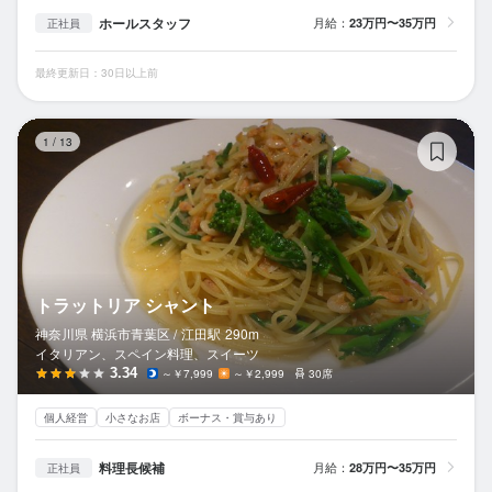
ホールスタッフ
月給：
23万円〜35万円
正社員
最終更新日：30日以上前
ト
1
/
13
トラットリア シャント
神奈川県 横浜市青葉区 /
江田
駅
290m
イタリアン、スペイン料理、スイーツ
3.34
～￥7,999
～￥2,999
30席
個人経営
小さなお店
ボーナス・賞与あり
料理長候補
月給：
28万円〜35万円
正社員