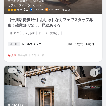
東京都 豊島区 /
千川
駅
128m
カフェ、スイーツ、ケーキ
3.1
～￥1,999
～￥1,999
23席
【千川駅徒歩1分】おしゃれなカフェでスタッフ募
集！残業ほぼなし、昇給あり☆
個人経営
小さなお店
ボーナス・賞与あり
ホールスタッフ
月給：
19万円〜25万円
正社員
人気
最終更新日：30日以上前
NI
1
/
13
NIGICHA