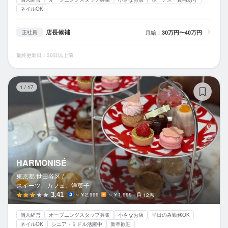
ネイルOK
店長候補
月給：
30万円〜40万円
正社員
最終更新日：30日以上前
H
1
/
17
HARMONISÉ
東京都 世田谷区 /
スイーツ、カフェ、洋菓子
3.41
～￥2,999
～￥1,999
12席
個人経営
オープニングスタッフ募集
小さなお店
平日のみ勤務OK
ネイルOK
シニア・ミドル活躍中
新卒歓迎