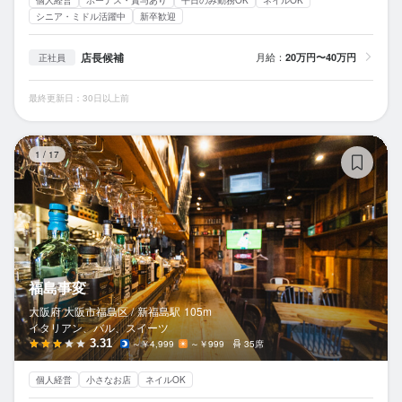
シニア・ミドル活躍中
新卒歓迎
店長候補
月給：
20万円〜40万円
正社員
最終更新日：30日以上前
福
1
/
17
福島事変
大阪府 大阪市福島区 /
新福島
駅
105m
イタリアン、バル、スイーツ
3.31
～￥4,999
～￥999
35席
個人経営
小さなお店
ネイルOK