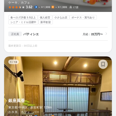
ケーキ、カフェ
3.62
～￥1,999
～￥1,999
17席
食べログ評価 3.5以上
個人経営
小さなお店
ボーナス・賞与あり
シニア・ミドル活躍中
新卒歓迎
パティシエ
月給：
22万円〜
正社員
最終更新日：30日以上前
銀
1
/
13
銀座風香
東京都 中央区 /
新富町
駅
129m
かき氷、カフェ、バー