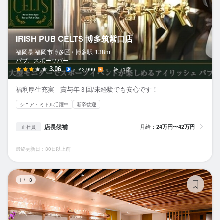
IRISH PUB CELTS 博多筑紫口店
福岡県 福岡市博多区 /
博多
駅
138m
パブ、スポーツバー
3.06
～￥2,999
－
71席
福利厚生充実 賞与年３回/未経験でも安心です！
シニア・ミドル活躍中
新卒歓迎
店長候補
月給：
24万円〜42万円
正社員
最終更新日：30日以上前
川
1
/
13