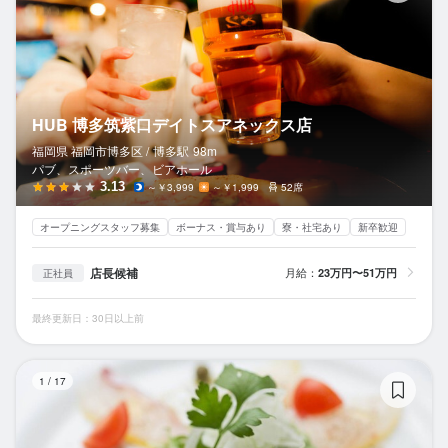
HUB 博多筑紫口デイトスアネックス店
福岡県 福岡市博多区 /
博多
駅
98m
パブ、スポーツバー、ビアホール
3.13
～￥3,999
～￥1,999
52席
オープニングスタッフ募集
ボーナス・賞与あり
寮・社宅あり
新卒歓迎
店長候補
月給：
23万円〜51万円
正社員
最終更新日：30日以上前
B
1
/
17