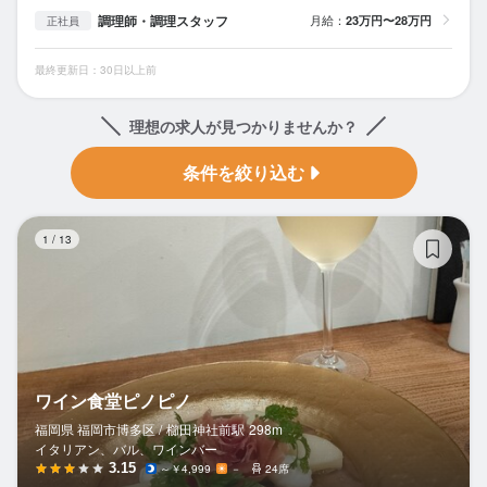
調理師・調理スタッフ
月給：
23万円〜28万円
正社員
最終更新日：30日以上前
理想の求人が見つかりませんか？
条件を絞り込む
ワ
1
/
13
ワイン食堂ピノピノ
福岡県 福岡市博多区 /
櫛田神社前
駅
298m
イタリアン、バル、ワインバー
3.15
～￥4,999
－
24席