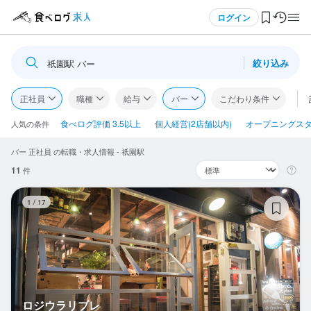
メニュー
ログイン
絞り込み
祇園駅 バー
ログイン・無料会員登録
正社員
職種
給与
バー
こだわり条件
食べログ求人TOP
食べログ評価 3.5以上
個人経営(2店舗以内)
オープニングス
人気の条件
バー 正社員 の転職・求人情報 - 祇園駅
求人検索
11
件
マイページ管理
ロ
1
/
17
閲覧履歴
気になる求人
検索履歴・保存した条件
ロジウラリブレ