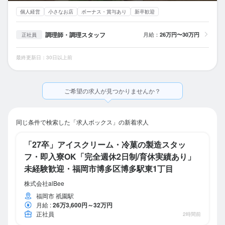
個人経営
小さなお店
ボーナス・賞与あり
新卒歓迎
調理師・調理スタッフ
月給：
26万円〜30万円
正社員
最終更新日：30日以上前
ご希望の求人が見つかりませんか？
同じ条件で検索した「求人ボックス」の新着求人
「27卒」アイスクリーム・冷菓の製造スタッ
フ・即入寮OK「完全週休2日制/育休実績あり」
未経験歓迎・福岡市博多区博多駅東1丁目
株式会社alBee
福岡市 祇園駅
月給
:
26万3,600円～32万円
正社員
2時間前