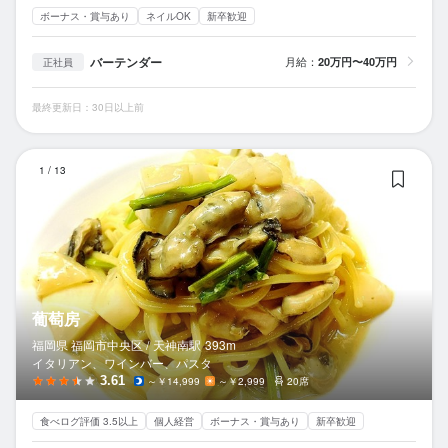
ボーナス・賞与あり
ネイルOK
新卒歓迎
バーテンダー
月給：
20万円〜40万円
正社員
最終更新日：30日以上前
葡
1
/
13
葡萄房
福岡県 福岡市中央区 /
天神南
駅
393m
イタリアン、ワインバー、パスタ
3.61
～￥14,999
～￥2,999
20席
食べログ評価 3.5以上
個人経営
ボーナス・賞与あり
新卒歓迎