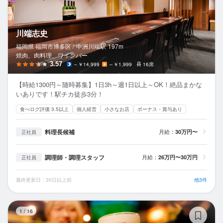
川端志史
福岡県 福岡市博多区 /
中洲川端
駅
197m
焼肉、肉料理、ワインバー
3.57
～￥14,999
～￥1,999
16席
【時給1300円～随時募集】1日3h～週1日以上～OK！絶品まかな
いありです！駅チカ徒歩3分！
食べログ評価 3.5以上
個人経営
小さなお店
ボーナス・賞与あり
料理長候補
月給：
30万円〜
正社員
調理師・調理スタッフ
月給：
26万円〜30万円
正社員
最終更新日：30日以上前
他3件
H
1
/
16