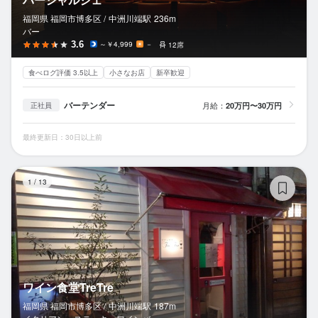
福岡県 福岡市博多区 /
中洲川端
駅
236m
バー
3.6
～￥4,999
－
12席
食べログ評価 3.5以上
小さなお店
新卒歓迎
バーテンダー
月給：
20万円〜30万円
正社員
最終更新日：30日以上前
ワ
1
/
13
ワイン食堂TreTre
福岡県 福岡市博多区 /
中洲川端
駅
187m