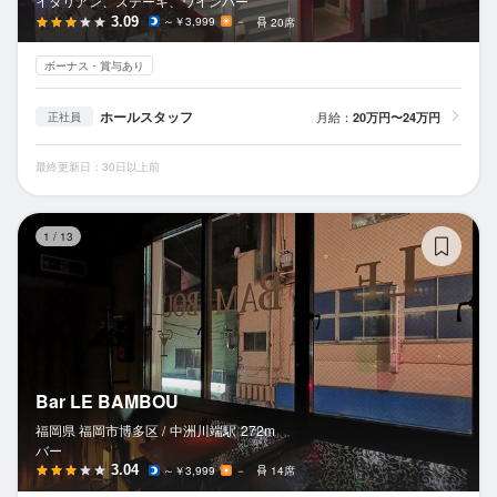
イタリアン、ステーキ、ワインバー
3.09
～￥3,999
－
20席
ボーナス・賞与あり
ホールスタッフ
月給：
20万円〜24万円
正社員
最終更新日：30日以上前
Ba
1
/
13
Bar LE BAMBOU
福岡県 福岡市博多区 /
中洲川端
駅
272m
バー
3.04
～￥3,999
－
14席