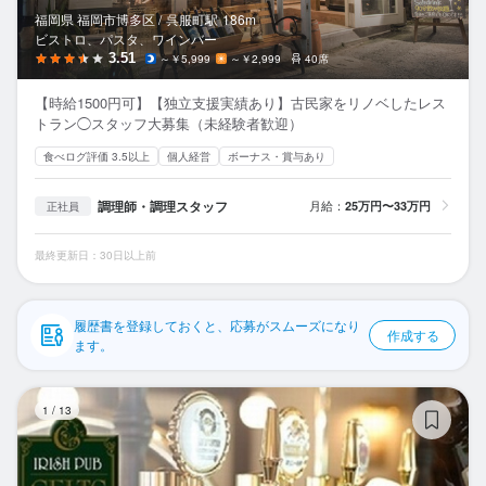
応募履歴
福岡県 福岡市博多区 /
呉服町
駅
186m
ビストロ、パスタ、ワインバー
WEB履歴書
3.51
～￥5,999
～￥2,999
40席
【時給1500円可】【独立支援実績あり】古民家をリノベしたレス
スカウト・メルマガ受信設定
トラン◯スタッフ大募集（未経験者歓迎）
食べログ評価 3.5以上
個人経営
ボーナス・賞与あり
ヘルプ・お問い合わせフォーム
調理師・調理スタッフ
月給：
25万円〜33万円
正社員
掲載をご検討の店舗様へ
食べログ求人PRESS
最終更新日：30日以上前
プライバシーポリシー
利用規約
履歴書を登録しておくと、応募がスムーズになり
作成する
ます。
企業情報
IR
1
/
13