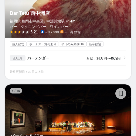
Bar Tetu 西中洲店
福岡県 福岡市中央区 /
中洲川端
駅
414m
バー、ダイニングバー、ワインバー
3.21
～￥7,999
－
27席
個人経営
ボーナス・賞与あり
平日のみ勤務OK
新卒歓迎
バーテンダー
月給：
25万円〜45万円
正社員
最終更新日：30日以上前
バ
1
/
16
バーシャルジェ