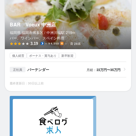
BAR Voeux 中洲店
福岡県 福岡市博多区 /
中洲川端
駅
219m
バー、ワインバー、スペイン料理
3.19
～￥4,999
－
28席
個人経営
ボーナス・賞与あり
新卒歓迎
バーテンダー
月給：
22万円〜35万円
正社員
最終更新日：30日以上前