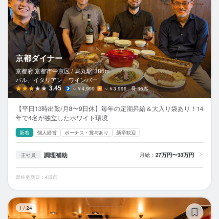
京都ダイナー
京都府 京都市中京区 /
烏丸
駅
386m
バル、イタリアン、ワインバー
3.45
～￥4,999
～￥3,999
36席
【平日13時出勤/月8〜9日休】毎年の定期昇給＆大入り袋あり！14
年で4名が独立したホワイト環境
新着
個人経営
ボーナス・賞与あり
新卒歓迎
調理補助
月給：
27万円〜33万円
正社員
最終更新日：4日前
ス
1
/
24