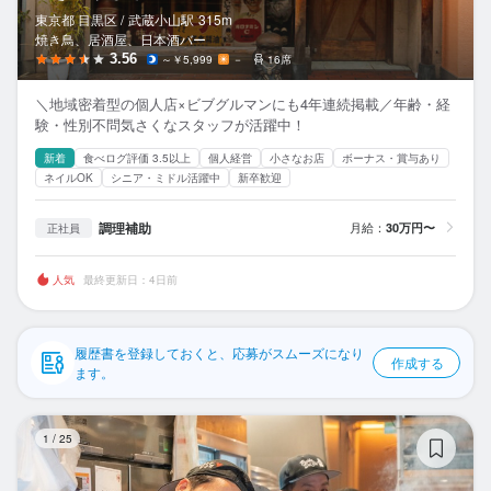
応募履歴
東京都 目黒区 /
武蔵小山
駅
315m
焼き鳥、居酒屋、日本酒バー
WEB履歴書
3.56
～￥5,999
－
16席
＼地域密着型の個人店×ビブグルマンにも4年連続掲載／年齢・経
スカウト・メルマガ受信設定
験・性別不問気さくなスタッフが活躍中！
新着
食べログ評価 3.5以上
個人経営
小さなお店
ボーナス・賞与あり
ヘルプ・お問い合わせフォーム
ネイルOK
シニア・ミドル活躍中
新卒歓迎
掲載をご検討の店舗様へ
調理補助
月給：
30万円〜
正社員
食べログ求人PRESS
人気
最終更新日：4日前
プライバシーポリシー
利用規約
履歴書を登録しておくと、応募がスムーズになり
作成する
企業情報
ます。
や
1
/
25