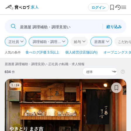
メニュー
ログイン
絞り込み
居酒屋 調理補助・調理見習い
ログイン・無料会員登録
正社員
調理補助・調理見習い
給与
居酒屋
こだわ
食べログ求人TOP
食べログ評価 3.5以上
個人経営(2店舗以内)
オープニングス
人気の条件
居酒屋 調理補助・調理見習い 正社員 の転職・求人情報
求人検索
634
件
マイページ管理
や
1
/
24
閲覧履歴
気になる求人
検索履歴・保存した条件
やきとり まさ吉