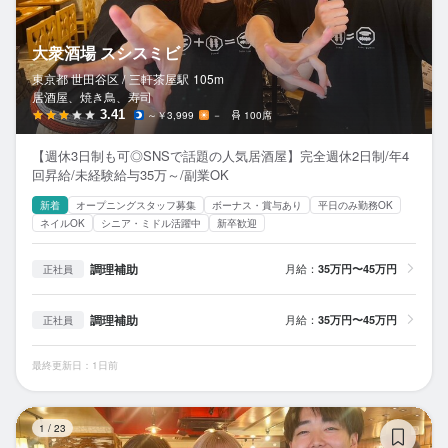
大衆酒場 スシスミビ
東京都 世田谷区 /
三軒茶屋
駅
105m
居酒屋、焼き鳥、寿司
3.41
～￥3,999
－
100席
【週休3日制も可◎SNSで話題の人気居酒屋】完全週休2日制/年4
回昇給/未経験給与35万～/副業OK
新着
オープニングスタッフ募集
ボーナス・賞与あり
平日のみ勤務OK
ネイルOK
シニア・ミドル活躍中
新卒歓迎
調理補助
月給：
35万円〜45万円
正社員
調理補助
月給：
35万円〜45万円
正社員
最終更新日：1日前
ス
1
/
23