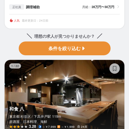
調理補助
月給：
28万円〜30万円
正社員
人気
最終更新日：24日前
理想の求人が見つかりませんか？
条件を絞り込む
和
1
/
22
和食 八
東京都 杉並区 /
下高井戸
駅
119m
居酒屋、日本料理、海鮮
3.28
～￥7,999
～￥1,999
24席