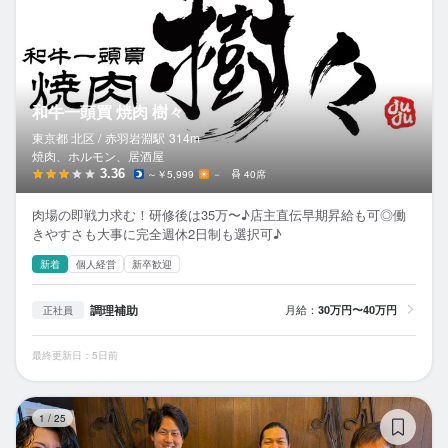
和牛一頭買 焼肉 樹々
東京都 北区 /
赤羽岩淵
駅
314m
焼肉、ホルモン、居酒屋
3.36
～￥5,999
－
40席
肉場の即戦力求む！研修後は35万〜♪店主直伝早期昇給も可◎働
きやすさも大事に完全週休2日制も選択可♪
新着
個人経営
新卒歓迎
調理補助
月給：
30万円〜40万円
正社員
最終更新日：5日前
京
1
/
25