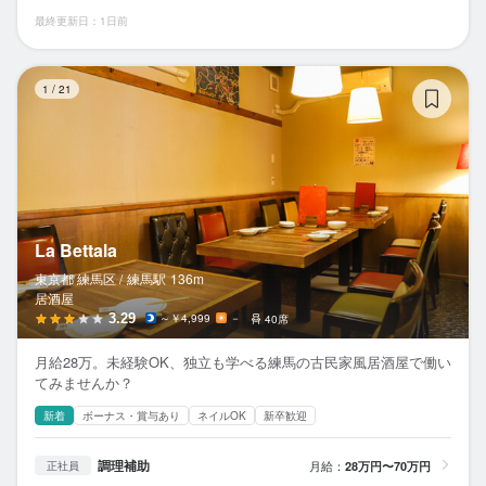
最終更新日：1日前
La
1
/
21
La Bettala
東京都 練馬区 /
練馬
駅
136m
居酒屋
3.29
～￥4,999
－
40席
月給28万。未経験OK、独立も学べる練馬の古民家風居酒屋で働い
てみませんか？
新着
ボーナス・賞与あり
ネイルOK
新卒歓迎
調理補助
月給：
28万円〜70万円
正社員