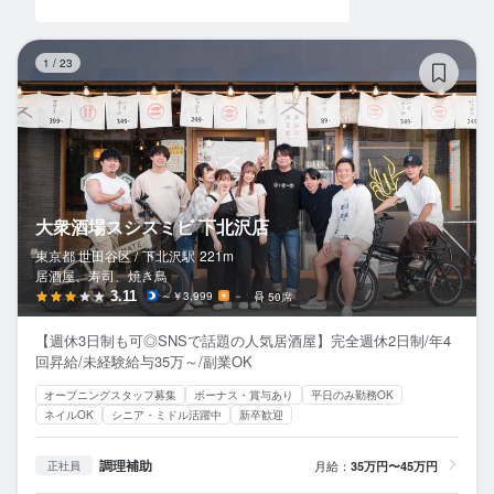
大
1
/
23
大衆酒場スシスミビ 下北沢店
東京都 世田谷区 /
下北沢
駅
221m
居酒屋、寿司、焼き鳥
3.11
～￥3,999
－
50席
【週休3日制も可◎SNSで話題の人気居酒屋】完全週休2日制/年4
回昇給/未経験給与35万～/副業OK
オープニングスタッフ募集
ボーナス・賞与あり
平日のみ勤務OK
ネイルOK
シニア・ミドル活躍中
新卒歓迎
調理補助
月給：
35万円〜45万円
正社員