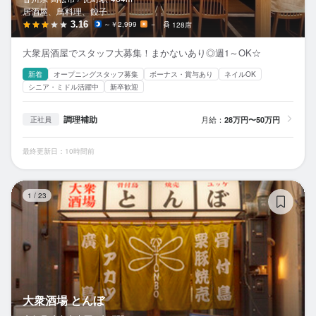
居酒屋、鳥料理、餃子
3.16
～￥2,999
－
128席
大衆居酒屋でスタッフ大募集！まかないあり◎週1～OK☆
新着
オープニングスタッフ募集
ボーナス・賞与あり
ネイルOK
シニア・ミドル活躍中
新卒歓迎
調理補助
月給：
28万円〜50万円
正社員
最終更新日：10時間前
大
1
/
23
大衆酒場 とんぼ