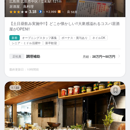
広島県 広島市中区 /
立町
駅
121m
居酒屋、鳥料理
3.18
～￥2,999
－
58席
【土日昼飲み実施中!!】どこか懐かしい!!大衆感溢れるコスパ居酒
屋がOPEN!!
新着
オープニングスタッフ募集
ボーナス・賞与あり
ネイルOK
シニア・ミドル活躍中
新卒歓迎
調理補助
月給：
28万円〜50万円
正社員
最終更新日：10時間前
野
1
/
22