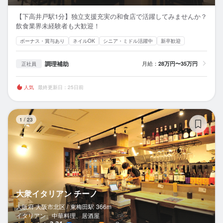
【下高井戸駅1分】独立支援充実の和食店で活躍してみませんか？
飲食業界未経験者も大歓迎！
ボーナス・賞与あり
ネイルOK
シニア・ミドル活躍中
新卒歓迎
調理補助
月給：
28万円〜35万円
正社員
人気
最終更新日：25日前
大
1
/
23
大衆イタリアン チーノ
大阪府 大阪市北区 /
東梅田
駅
366m
イタリアン、中華料理、居酒屋