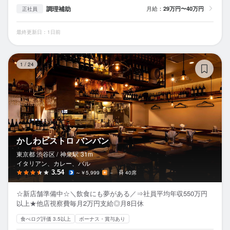
調理補助
月給：
29万円〜40万円
正社員
最終更新日：1日前
か
1
/
24
かしわビストロ バンバン
東京都 渋谷区 /
神泉
駅
31m
イタリアン、カレー、バル
3.54
～￥5,999
－
40席
☆新店舗準備中☆＼飲食にも夢がある／⇒社員平均年収550万円
以上★他店視察費毎月2万円支給◎月8日休
食べログ評価 3.5以上
ボーナス・賞与あり