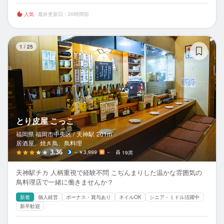
人気
最終更新日：20時間前
と
1
/
25
とり皮屋 こっこ
福岡県 福岡市中央区 /
天神
駅
201m
居酒屋、焼き鳥、鳥料理
3.36
～￥3,999
－
19席
天神駅チカ 人柄重視で経験不問 こぢんまりした温かな雰囲気の
鳥料理店で一緒に働きませんか？
新着
個人経営
ボーナス・賞与あり
ネイルOK
シニア・ミドル活躍中
新卒歓迎