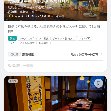
野菜巻き串屋 うずまき 広島袋町店
広島県 広島市中区 /
本通
駅
185m
居酒屋、串焼き、餃子
3.1
～￥3,999
－
40席
博多に本店を構える元祖野菜巻きのお店が大手町に続いて2店舗
目!!
新着
オープニングスタッフ募集
ボーナス・賞与あり
ネイルOK
シニア・ミドル活躍中
新卒歓迎
調理補助
月給：
28万円〜50万円
正社員
最終更新日：10時間前
博
1
/
24