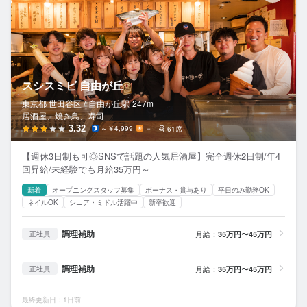
スシスミビ 自由が丘
東京都 世田谷区 /
自由が丘
駅
247m
居酒屋、焼き鳥、寿司
3.32
～￥4,999
－
61席
【週休3日制も可◎SNSで話題の人気居酒屋】完全週休2日制/年4
回昇給/未経験でも月給35万円～
新着
オープニングスタッフ募集
ボーナス・賞与あり
平日のみ勤務OK
ネイルOK
シニア・ミドル活躍中
新卒歓迎
調理補助
月給：
35万円〜45万円
正社員
調理補助
月給：
35万円〜45万円
正社員
最終更新日：1日前