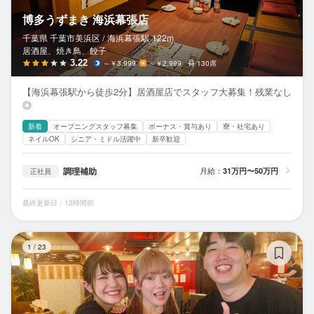
博多うずまき 海浜幕張店
千葉県 千葉市美浜区 /
海浜幕張
駅
122m
居酒屋、焼き鳥、餃子
3.22
～￥3,999
～￥2,999
130席
【海浜幕張駅から徒歩2分】居酒屋店でスタッフ大募集！残業なし
◎
新着
オープニングスタッフ募集
ボーナス・賞与あり
寮・社宅あり
ネイルOK
シニア・ミドル活躍中
新卒歓迎
調理補助
月給：
31万円〜50万円
正社員
最終更新日：12時間前
大
1
/
23