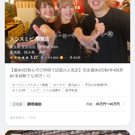
スシスミビ 用賀店
東京都 世田谷区 /
用賀
駅
69m
居酒屋、焼き鳥、寿司
3.27
～￥3,999
－
80席
【週休3日制も可◎SNSで話題の人気店】完全週休2日制/年4回昇
給/未経験でも35万～◎
オープニングスタッフ募集
ボーナス・賞与あり
平日のみ勤務OK
ネイルOK
シニア・ミドル活躍中
新卒歓迎
調理補助
月給：
35万円〜45万円
正社員
最終更新日：1日前
博