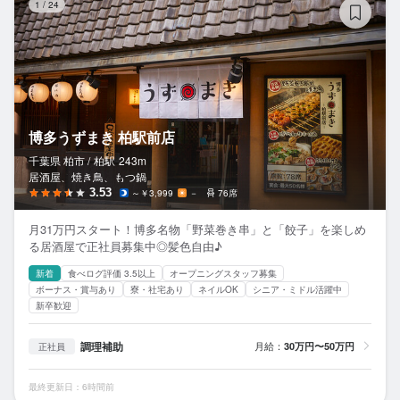
1
/
24
博多うずまき 柏駅前店
千葉県 柏市 /
柏
駅
243m
居酒屋、焼き鳥、もつ鍋
3.53
～￥3,999
－
76席
月31万円スタート！博多名物「野菜巻き串」と「餃子」を楽しめ
る居酒屋で正社員募集中◎髪色自由♪
新着
食べログ評価 3.5以上
オープニングスタッフ募集
ボーナス・賞与あり
寮・社宅あり
ネイルOK
シニア・ミドル活躍中
新卒歓迎
調理補助
月給：
30万円〜50万円
正社員
最終更新日：6時間前