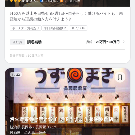
3.34
～￥4,999
－
35席
月50万円以上を目指せる/週1日〜自分らしく働けるバイトも！未
経験から理想の働き方を叶えよう♪
ボーナス・賞与あり
平日のみ勤務OK
ネイルOK
調理補助
月給：
28万円〜50万円
正社員
最終更新日：30日以上前
炭
1
/
22
炭火野菜巻き串と餃子 博多うずまき 長岡駅前店
新潟県 長岡市 /
長岡
駅
175m
居酒屋、焼き鳥、餃子