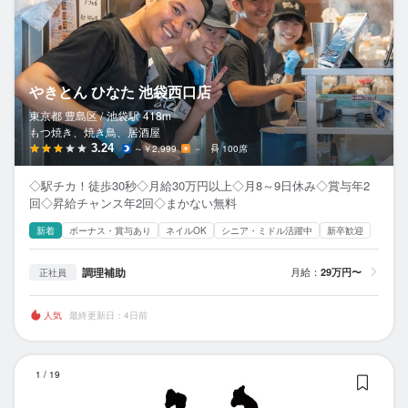
やきとん ひなた 池袋西口店
東京都 豊島区 /
池袋
駅
418m
もつ焼き、焼き鳥、居酒屋
3.24
～￥2,999
－
100席
◇駅チカ！徒歩30秒◇月給30万円以上◇月8～9日休み◇賞与年2
回◇昇給チャンス年2回◇まかない無料
新着
ボーナス・賞与あり
ネイルOK
シニア・ミドル活躍中
新卒歓迎
調理補助
月給：
29万円〜
正社員
人気
最終更新日：4日前
和
1
/
19