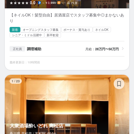
0.0
～￥3,999
－
71席
【ネイルOK！髪型自由】居酒屋店でスタッフ募集中◎まかないあ
り
新着
オープニングスタッフ募集
ボーナス・賞与あり
ネイルOK
シニア・ミドル活躍中
新卒歓迎
調理補助
月給：
28万円〜50万円
正社員
最終更新日：10時間前
大
1
/
23
大衆酒場酔いどれ 高松店
香川県 高松市 /
瓦町
駅
464m