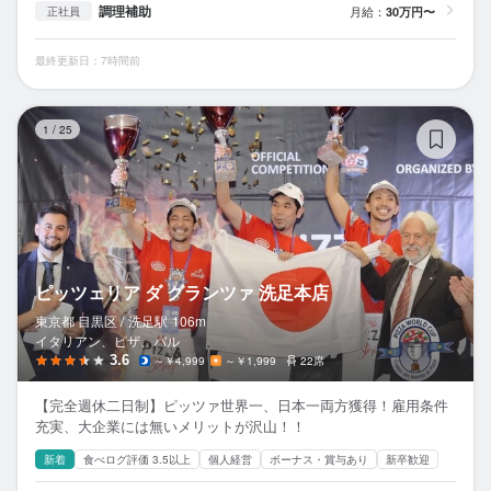
調理補助
月給：
30万円〜
正社員
最終更新日：7時間前
ピ
1
/
25
ピッツェリア ダ グランツァ 洗足本店
東京都 目黒区 /
洗足
駅
106m
イタリアン、ピザ、バル
3.6
～￥4,999
～￥1,999
22席
【完全週休二日制】ピッツァ世界一、日本一両方獲得！雇用条件
充実、大企業には無いメリットが沢山！！
新着
食べログ評価 3.5以上
個人経営
ボーナス・賞与あり
新卒歓迎