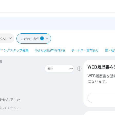
ャンル
こだわり条件
1
プニングスタッフ募集
小さなお店(20席未満)
ボーナス・賞与あり
寮・社
報
WEB履歴書を
WEB履歴書を
になります。
ませんでした
索してください。