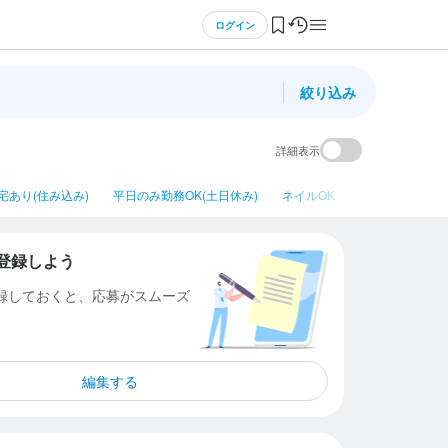
ログイン
絞り込み
詳細表示
宅あり(住み込み)
平日のみ勤務OK(土日休み)
ネイルOK
シニア・ミドル
登録しよう
登録しておくと、応募がスムーズ
編集する