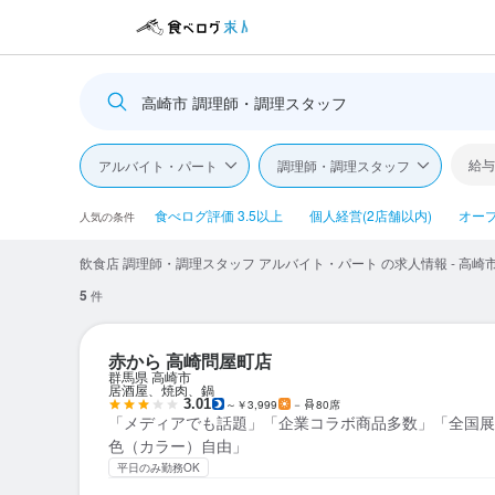
高崎市 調理師・調理スタッフ
給与
アルバイト・パート
調理師・調理スタッフ
食べログ評価 3.5以上
個人経営(2店舗以内)
オー
人気の条件
飲食店 調理師・調理スタッフ アルバイト・パート の求人情報 - 高崎
5
件
赤から 高崎問屋町店
群馬県 高崎市
居酒屋、焼肉、鍋
3.01
～￥3,999
－
80席
「メディアでも話題」「企業コラボ商品多数」「全国展
色（カラー）自由」
平日のみ勤務OK