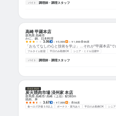
調理師・調理スタッフ
バイト
高崎 甲羅本店
群馬県 高崎市
かに、鍋、日本料理
3.06
～￥5,999
～￥1,999
96席
「おもてなしの心と技術を学ぶ」…それが"甲羅本店"で
フルタイム歓迎
平日のみ勤務OK
シニア・ミドル活躍中
調理師・調理スタッフ
バイト
炭火焼肉市場 済州家 本店
群馬県 高崎市
高崎（上信）駅
383m
焼肉、丼
3.67
～￥7,999
－
56席
食べログ評価 3.5以上
ボーナス・賞与あり
平日のみ勤務OK
シニア