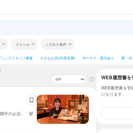
ジャンル
こだわり条件
プニングスタッフ募集
小さなお店(20席未満)
ボーナス・賞与あり
寮・社
市
WEB履歴書を
WEB履歴書を
になります。
開中のお店」「髪