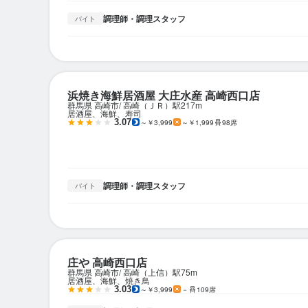
調理師・調理スタッフ
バイト
浜焼き海鮮居酒屋 大庄水産 高崎西口店
群馬県 高崎市
高崎（ＪＲ）駅
217m
居酒屋、海鮮、寿司
3.07
～￥3,999
～￥1,999
98席
調理師・調理スタッフ
バイト
庄や 高崎西口店
群馬県 高崎市
高崎（上信）駅
75m
居酒屋、海鮮、焼き鳥
3.03
～￥3,999
－
109席