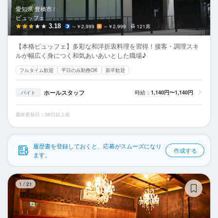
応募履歴
愛知県 豊橋市 /
ビュッフェ
WEB履歴書
3.18
～￥2,999
～￥2,999
121席
【本格ビュッフェ】多彩な和洋折衷料理を習得！接客・調理スキ
スカウト・メルマガ受信設定
ルが幅広く身につく和気あいあいとした職場♪
フルタイム歓迎
平日のみ勤務OK
新卒歓迎
ヘルプ・お問い合わせフォーム
ホールスタッフ
時給：
1,140円〜1,140円
バイト
掲載をご検討の店舗様へ
食べログ求人PRESS
最終更新日：30日以上前
プライバシーポリシー
利用規約
履歴書を登録しておくと、応募がスムーズになり
作成する
ます。
企業情報
和
1
/
21