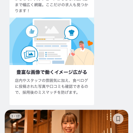
カ
1
/
17