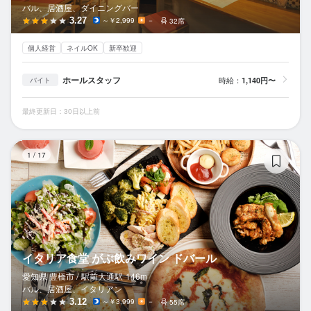
バル、居酒屋、ダイニングバー
3.27
～￥2,999
－
32席
個人経営
ネイルOK
新卒歓迎
ホールスタッフ
時給：
1,140円〜
バイト
最終更新日：30日以上前
イ
1
/
17
イタリア食堂 がぶ飲みワイン ドバール
愛知県 豊橋市 /
駅前大通
駅
146m
バル、居酒屋、イタリアン
3.12
～￥3,999
－
55席