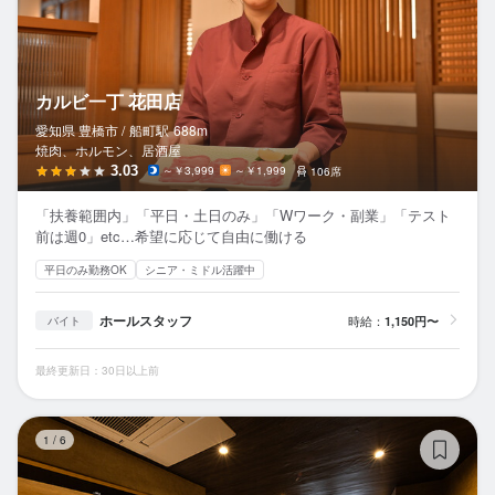
カルビ一丁 花田店
愛知県 豊橋市 /
船町
駅
688m
焼肉、ホルモン、居酒屋
3.03
～￥3,999
～￥1,999
106席
「扶養範囲内」「平日・土日のみ」「Wワーク・副業」「テスト
前は週0」etc…希望に応じて自由に働ける
平日のみ勤務OK
シニア・ミドル活躍中
ホールスタッフ
時給：
1,150円〜
バイト
最終更新日：30日以上前
和
1
/
6