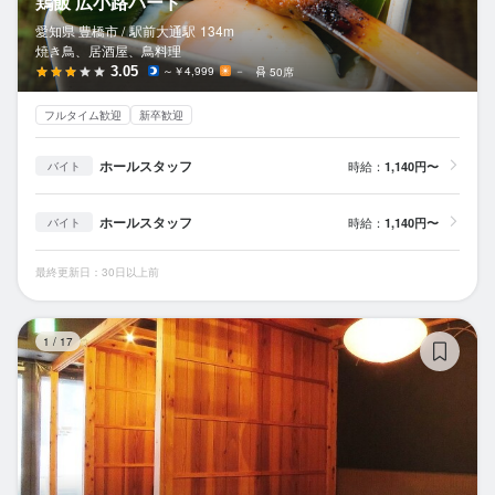
鶏飯 広小路バード
愛知県 豊橋市 /
駅前大通
駅
134m
焼き鳥、居酒屋、鳥料理
3.05
～￥4,999
－
50席
フルタイム歓迎
新卒歓迎
ホールスタッフ
時給：
1,140円〜
バイト
ホールスタッフ
時給：
1,140円〜
バイト
最終更新日：30日以上前
鉄
1
/
17