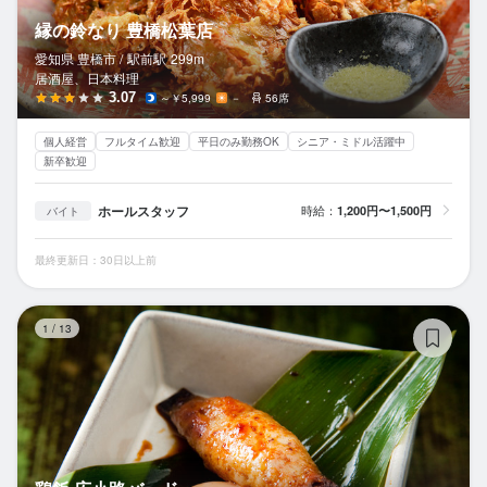
縁の鈴なり 豊橋松葉店
愛知県 豊橋市 /
駅前
駅
299m
居酒屋、日本料理
3.07
～￥5,999
－
56席
個人経営
フルタイム歓迎
平日のみ勤務OK
シニア・ミドル活躍中
新卒歓迎
ホールスタッフ
時給：
1,200円〜1,500円
バイト
最終更新日：30日以上前
鶏
1
/
13