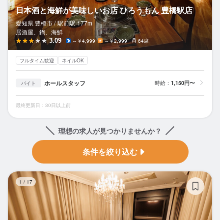
日本酒と海鮮が美味しいお店 ひろうもん 豊橋駅店
愛知県 豊橋市 /
駅前
駅
177m
居酒屋、鍋、海鮮
3.09
～￥4,999
～￥2,999
64席
フルタイム歓迎
ネイルOK
ホールスタッフ
時給：
1,150円〜
バイト
最終更新日：30日以上前
理想の求人が見つかりませんか？
条件を絞り込む
Ro
1
/
17