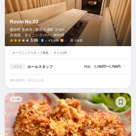
Room No.03
愛知県 豊橋市 /
駅前大通
駅
312m
居酒屋、ダイニングバー、肉料理
3.06
～￥5,999
－
108席
オープニングスタッフ募集
ネイルOK
ホールスタッフ
時給：
1,150円〜1,700円
バイト
最終更新日：30日以上前
縁
1
/
17