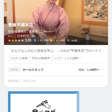
豊橋 甲羅本店
愛知県 豊橋市 /
船町
駅
759m
かに、日本料理、鍋
3.05
～￥5,999
～￥1,999
148席
「おもてなしの心と技術を学ぶ」…それが"甲羅本店"でのバイト
フルタイム歓迎
平日のみ勤務OK
シニア・ミドル活躍中
ホールスタッフ
時給：
1,140円〜
バイト
最終更新日：30日以上前