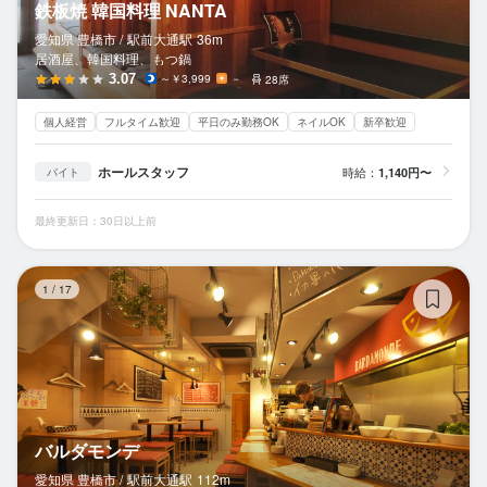
鉄板焼 韓国料理 NANTA
愛知県 豊橋市 /
駅前大通
駅
36m
居酒屋、韓国料理、もつ鍋
3.07
～￥3,999
－
28席
個人経営
フルタイム歓迎
平日のみ勤務OK
ネイルOK
新卒歓迎
ホールスタッフ
時給：
1,140円〜
バイト
最終更新日：30日以上前
バ
1
/
17
バルダモンデ
愛知県 豊橋市 /
駅前大通
駅
112m