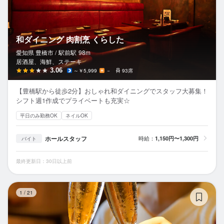
和ダイニング 肉割烹 くらした
愛知県 豊橋市 /
駅前
駅
98m
居酒屋、海鮮、ステーキ
3.06
～￥5,999
－
93席
【豊橋駅から徒歩2分】おしゃれ和ダイニングでスタッフ大募集！
シフト週1作成でプライベートも充実☆
平日のみ勤務OK
ネイルOK
ホールスタッフ
時給：
1,150円〜1,300円
バイト
最終更新日：30日以上前
飛
1
/
21