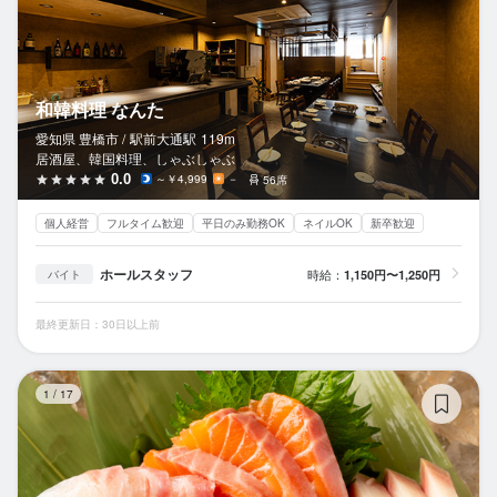
和韓料理 なんた
愛知県 豊橋市 /
駅前大通
駅
119m
居酒屋、韓国料理、しゃぶしゃぶ
0.0
～￥4,999
－
56席
個人経営
フルタイム歓迎
平日のみ勤務OK
ネイルOK
新卒歓迎
ホールスタッフ
時給：
1,150円〜1,250円
バイト
最終更新日：30日以上前
三
1
/
17