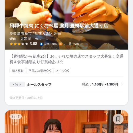
飛騨牛焼肉 にくなべ屋 朧月 豊橋駅前大通り店
愛知県 豊橋市 /
駅前大通
駅
64m
焼肉、居酒屋、ホルモン
3.08
～￥5,999
－
75席
【豊橋駅から徒歩2分】おしゃれな焼肉店でスタッフ大募集！交通
費＆食事補助あり◎賞給あり☆
個人経営
平日のみ勤務OK
ネイルOK
ホールスタッフ
時給：
1,150円〜1,300円
バイト
最終更新日：30日以上前
赤
1
/
17