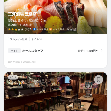
三河酒場 豊橋店
愛知県 豊橋市 /
駅前
駅
151m
居酒屋、日本料理
3.07
～￥3,999
～￥2,999
150席
フルタイム歓迎
ネイルOK
ホールスタッフ
時給：
1,150円〜
バイト
最終更新日：30日以上前
酒
1
/
17