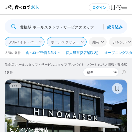
メニュー
ログイン
絞り込み
豊橋駅 ホールスタッフ・サービススタッフ
ログイン・無料会員登録
アルバイト・パート
ホールスタッフ・サービススタッフ
給与
ジャンル
食べログ求人TOP
食べログ評価 3.5以上
個人経営(2店舗以内)
オープニングス
人気の条件
飲食店 ホールスタッフ・サービススタッフ アルバイト・パート の求人情報 - 豊橋駅
求人検索
16
件
マイページ管理
ヒ
1
/
18
閲覧履歴
気になる求人
検索履歴・保存した条件
ヒノメゾン 豊橋店