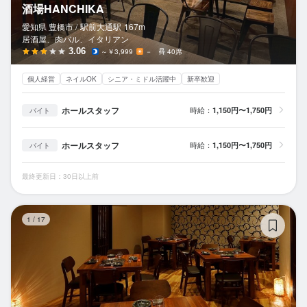
酒場HANCHIKA
愛知県 豊橋市 /
駅前大通
駅
167m
居酒屋、肉バル、イタリアン
3.06
～￥3,999
－
40席
個人経営
ネイルOK
シニア・ミドル活躍中
新卒歓迎
ホールスタッフ
時給：
1,150円〜1,750円
バイト
ホールスタッフ
時給：
1,150円〜1,750円
バイト
最終更新日：30日以上前
日
1
/
17