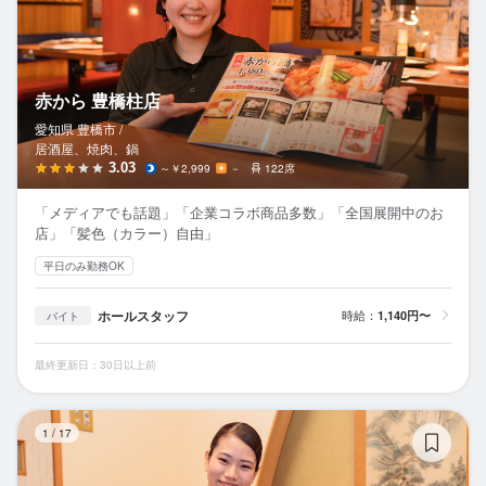
赤から 豊橋柱店
愛知県 豊橋市 /
居酒屋、焼肉、鍋
3.03
～￥2,999
－
122席
「メディアでも話題」「企業コラボ商品多数」「全国展開中のお
店」「髪色（カラー）自由」
平日のみ勤務OK
ホールスタッフ
時給：
1,140円〜
バイト
最終更新日：30日以上前
豊
1
/
17