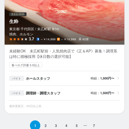
生粋
東京都 千代田区 /
末広町
駅
81m
焼肉、ホルモン
3.7
～￥14,999
～￥14,999
93席
未経験OK 末広町駅前・人気焼肉店で《正＆AP》募集！調理系
は特に積極採用【休日数の選択可能】
食べログ評価 3.5以上
ホールスタッフ
時給：
1,500円〜
バイト
調理師・調理スタッフ
時給：
1,500円〜
バイト
最終更新日：30日以上前
1
2
3
4
5
7