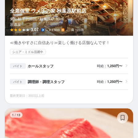
全席個室 ウメ子の家 秋葉原駅前店
東京都 千代田区 /
秋葉原
駅
83m
居酒屋
3.07
～￥3,999
－
123席
≪働きやすさに自信あり≫楽しく働ける店舗なんです！
シニア・ミドル活躍中
ホールスタッフ
時給：
1,250円〜
バイト
調理師・調理スタッフ
時給：
1,250円〜
バイト
最終更新日：30日以上前
生
1
/
13