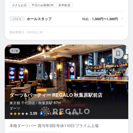
小さなお店
平日のみ勤務OK
新卒歓迎
ホールスタッフ
時給：
1,300円〜1,300円
バイト
最終更新日：30日以上前
ダ
1
/
9
ダーツ&パーティー REGALO 秋葉原駅前店
東京都 千代田区 /
秋葉原
駅
67m
ダーツ
3.09
～￥3,999
－
81席
本格ダーツバー 賞与年3回/年休110日/プライム上場