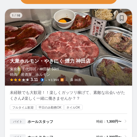
大
1
/
16
大衆ホルモン・やきにく 煙力 神田店
東京都 千代田区 /
神田
駅
59m
焼肉、居酒屋、ホルモン
3.11
～￥3,999
－
36席
未経験でも大歓迎！！楽しくガッツリ稼げて、素敵な出会いがた
くさん♪楽しく一緒に働きませんか？？
フルタイム歓迎
平日のみ勤務OK
ネイルOK
ホールスタッフ
時給：
1,300円〜
バイト
ホールスタッフ
時給：
1,300円〜
バイト