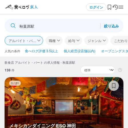
メニュー
ログイン
絞り込み
秋葉原駅
ログイン・無料会員登録
アルバイト・パート
職種
給与
ジャンル
こだわり
食べログ求人TOP
食べログ評価 3.5以上
個人経営(2店舗以内)
オープニングス
人気の条件
飲食店 アルバイト・パート の求人情報 - 秋葉原駅
求人検索
138
件
マイページ管理
メ
1
/
21
閲覧履歴
気になる求人
検索履歴・保存した条件
メキシカンダイニング ESO 神田