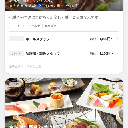
居酒屋、海鮮、ジンギスカン
3.16
～￥3,999
－
113席
≪働きやすさに自信あり≫楽しく働ける店舗なんです！
シニア・ミドル活躍中
新卒歓迎
ホールスタッフ
時給：
1,250円〜
バイト
調理師・調理スタッフ
時給：
1,250円〜
バイト
最終更新日：30日以上前
全
1
/
13
全席個室 楽蔵 秋葉原駅前店