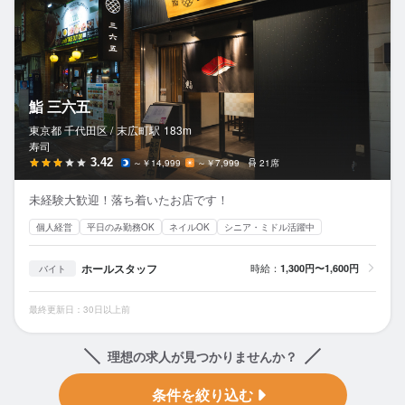
鮨 三六五
東京都 千代田区 /
末広町
駅
183m
寿司
3.42
～￥14,999
～￥7,999
21席
未経験大歓迎！落ち着いたお店です！
個人経営
平日のみ勤務OK
ネイルOK
シニア・ミドル活躍中
ホールスタッフ
時給：
1,300円〜1,600円
バイト
最終更新日：30日以上前
理想の求人が見つかりませんか？
条件を絞り込む