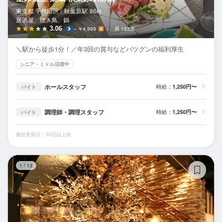
東京都 千代田区 /
秋葉原
駅
86m
居酒屋、焼き鳥、鍋
3.06
～￥4,999
－
153席
＼駅から徒歩1分！／年3回の賞与などバツグンの福利厚生
シニア・ミドル活躍中
ホールスタッフ
時給：
1,250円〜
バイト
調理師・調理スタッフ
時給：
1,250円〜
バイト
最終更新日：30日以上前
全
1
/
13