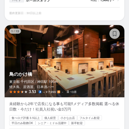
最終更新日：30日以上前
鳥
1
/
13
鳥のかけ橋
東京都 千代田区 /
神田
駅
195m
焼き鳥、居酒屋、日本酒バー
3.53
～￥7,999
－
13席
未経験から2年で店長になる事も可能‼メディア多数掲載 選べる休
日数・今だけ！社員入社祝い金3万円
食べログ評価 3.5以上
個人経営
小さなお店
フルタイム歓迎
平日のみ勤務OK
シニア・ミドル活躍中
新卒歓迎