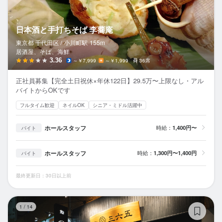
日本酒と手打ちそば 李蕎庵
東京都 千代田区 /
小川町
駅
155m
居酒屋、そば、海鮮
3.36
～￥7,999
～￥1,999
36席
正社員募集【完全土日祝休×年休122日】29.5万〜上限なし・アル
バイトからOKです
フルタイム歓迎
ネイルOK
シニア・ミドル活躍中
ホールスタッフ
時給：
1,400円〜
バイト
ホールスタッフ
時給：
1,300円〜1,400円
バイト
最終更新日：30日以上前
鮨
1
/
14