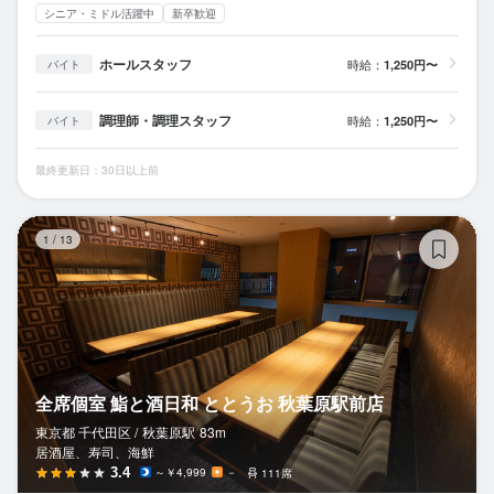
シニア・ミドル活躍中
新卒歓迎
ホールスタッフ
時給：
1,250円〜
バイト
調理師・調理スタッフ
時給：
1,250円〜
バイト
最終更新日：30日以上前
全
1
/
13
全席個室 鮨と酒日和 ととうお 秋葉原駅前店
東京都 千代田区 /
秋葉原
駅
83m
居酒屋、寿司、海鮮
3.4
～￥4,999
－
111席