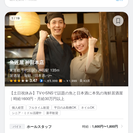
魚
1
/
19
魚匠屋 神田本店
東京都 千代田区 /
神田
駅
135m
居酒屋、海鮮、日本酒バー
3.47
～￥5,999
～￥1,999
43席
【土日祝休み】TVやSNSで話題の魚と日本酒に本気の海鮮居酒屋
｜時給1600円・月給30万円以上
個人経営
フルタイム歓迎
平日のみ勤務OK
ネイルOK
シニア・ミドル活躍中
新卒歓迎
ホールスタッフ
時給：
1,600円〜1,800円
バイト