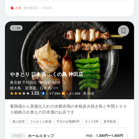
人気
最終更新日：23日前
や
1
/
22
やきとり 日本酒 ふくの鳥 神田店
東京都 千代田区 /
神田
駅
92m
焼き鳥、居酒屋、日本酒バー
3.23
～￥7,999
～￥1,999
30席
養鶏場から直接仕入れの水郷赤鶏の本格炭火焼き鳥と年間１００
０銘柄入れ替えの日本酒のお店です
個人経営
フルタイム歓迎
平日のみ勤務OK
ネイルOK
新卒歓迎
ホールスタッフ
時給：
1,300円〜1,400円
バイト