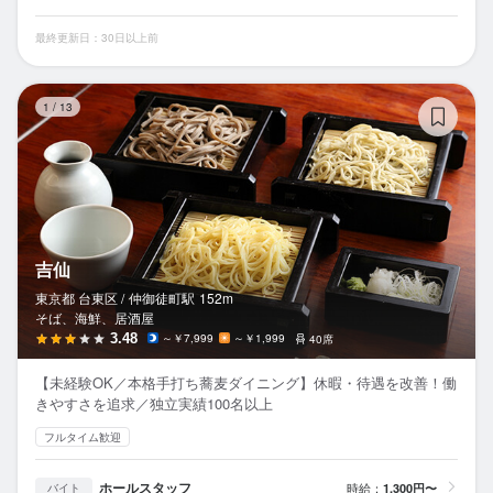
最終更新日：30日以上前
吉
1
/
13
吉仙
東京都 台東区 /
仲御徒町
駅
152m
そば、海鮮、居酒屋
3.48
～￥7,999
～￥1,999
40席
【未経験OK／本格手打ち蕎麦ダイニング】休暇・待遇を改善！働
きやすさを追求／独立実績100名以上
フルタイム歓迎
ホールスタッフ
時給：
1,300円〜
バイト