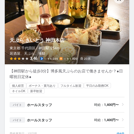
天ぷら さいとう 神田本店
東京都 千代田区 /
神田
駅
254m
居酒屋、天ぷら、海鮮
3.46
～￥4,999
～￥1,999
20席
【神田駅から徒歩3分】博多風天ぷらのお店で働きませんか？●日
曜祝日定休●
個人経営
ボーナス・賞与あり
フルタイム歓迎
平日のみ勤務OK
ネイルOK
新卒歓迎
ホールスタッフ
時給：
1,400円〜
バイト
ホールスタッフ
時給：
1,400円〜
バイト
最終更新日：15日前
他4件