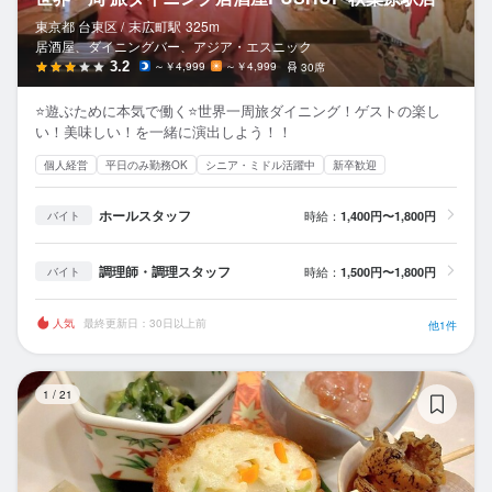
東京都 台東区 /
末広町
駅
325m
居酒屋、ダイニングバー、アジア・エスニック
3.2
～￥4,999
～￥4,999
30席
⭐️遊ぶために本気で働く⭐️世界一周旅ダイニング！ゲストの楽し
い！美味しい！を一緒に演出しよう！！
個人経営
平日のみ勤務OK
シニア・ミドル活躍中
新卒歓迎
ホールスタッフ
時給：
1,400円〜1,800円
バイト
調理師・調理スタッフ
時給：
1,500円〜1,800円
バイト
人気
最終更新日：30日以上前
他1件
日
1
/
21