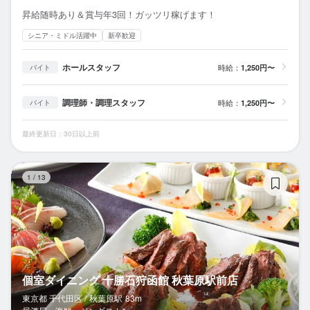
昇給随時あり＆賞与年3回！ガッツリ稼げます！
シニア・ミドル活躍中
新卒歓迎
ホールスタッフ
時給：
1,250円〜
バイト
調理師・調理スタッフ
時給：
1,250円〜
バイト
最終更新日：30日以上前
個
1
/
13
個室ダイニング 十勝石狩函館 秋葉原駅前店
東京都 千代田区 /
秋葉原
駅
83m