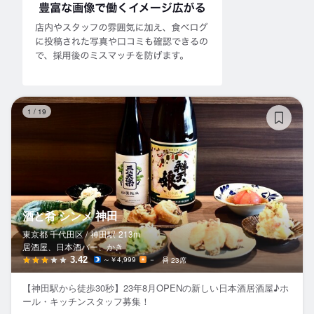
酒
1
/
19
酒と肴 シンメ 神田
東京都 千代田区 /
神田
駅
213m
居酒屋、日本酒バー、かき
3.42
～￥4,999
－
23席
【神田駅から徒歩30秒】23年8月OPENの新しい日本酒居酒屋♪ホ
ール・キッチンスタッフ募集！