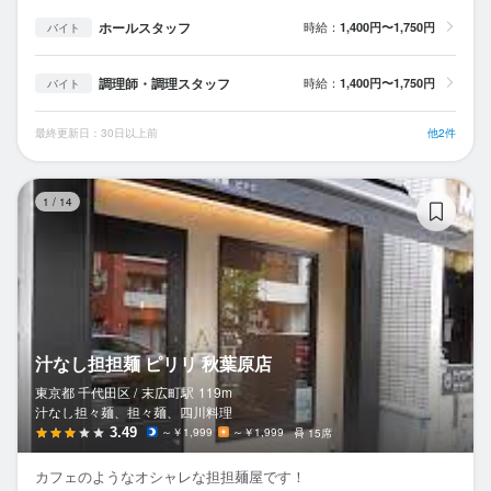
ホールスタッフ
時給：
1,400円〜1,750円
バイト
調理師・調理スタッフ
時給：
1,400円〜1,750円
バイト
最終更新日：30日以上前
他2件
汁
1
/
14
汁なし担担麺 ピリリ 秋葉原店
東京都 千代田区 /
末広町
駅
119m
汁なし担々麺、担々麺、四川料理
3.49
～￥1,999
～￥1,999
15席
カフェのようなオシャレな担担麺屋です！