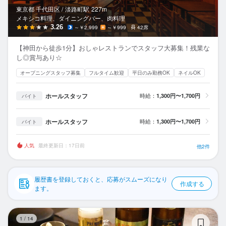
応募履歴
東京都 千代田区 /
淡路町
駅
227m
メキシコ料理、ダイニングバー、肉料理
WEB履歴書
3.26
～￥2,999
～￥999
42席
【神田から徒歩1分】おしゃレストランでスタッフ大募集！残業な
スカウト・メルマガ受信設定
し◎賞与あり☆
オープニングスタッフ募集
フルタイム歓迎
平日のみ勤務OK
ネイルOK
ヘルプ・お問い合わせフォーム
ホールスタッフ
時給：
1,300円〜1,700円
バイト
掲載をご検討の店舗様へ
食べログ求人PRESS
ホールスタッフ
時給：
1,300円〜1,700円
バイト
プライバシーポリシー
人気
最終更新日：17日前
他2件
利用規約
企業情報
履歴書を登録しておくと、応募がスムーズになり
作成する
ます。
天
1
/
14