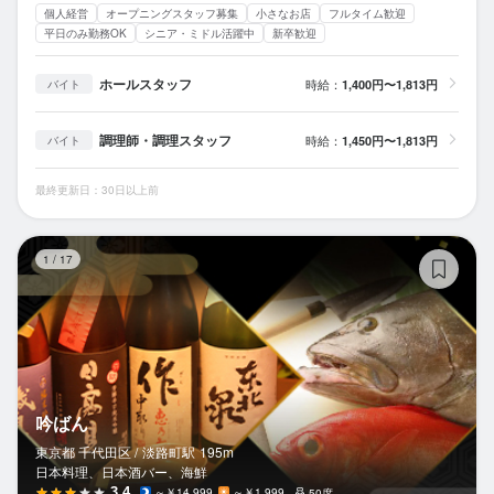
個人経営
オープニングスタッフ募集
小さなお店
フルタイム歓迎
平日のみ勤務OK
シニア・ミドル活躍中
新卒歓迎
ホールスタッフ
時給：
1,400円〜1,813円
バイト
調理師・調理スタッフ
時給：
1,450円〜1,813円
バイト
最終更新日：30日以上前
吟
1
/
17
吟ばん
東京都 千代田区 /
淡路町
駅
195m
日本料理、日本酒バー、海鮮
3.4
～￥14,999
～￥1,999
50席