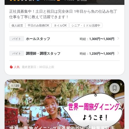
正社員募集中！土日と祝日は完全休日 1年目から魚の仕込み包丁
仕事を丁寧に教えて活躍できます！
個人経営
平日のみ勤務OK
ネイルOK
シニア・ミドル活躍中
ホールスタッフ
時給：
1,300円〜1,500円
バイト
調理師・調理スタッフ
時給：
1,230円〜1,500円
バイト
人気
最終更新日：30日以上前
世
1
/
25
世界一周 旅ダイニング居酒屋PUSHUP 秋葉原駅店