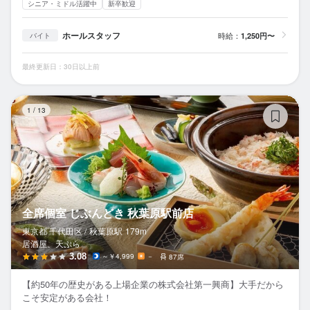
シニア・ミドル活躍中
新卒歓迎
ホールスタッフ
時給：
1,250円〜
バイト
最終更新日：30日以上前
全
1
/
13
全席個室 じぶんどき 秋葉原駅前店
東京都 千代田区 /
秋葉原
駅
179m
居酒屋、天ぷら
3.08
～￥4,999
－
87席
【約50年の歴史がある上場企業の株式会社第一興商】大手だから
こそ安定がある会社！