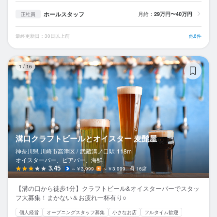
ホールスタッフ
月給：
29万円〜40万円
正社員
最終更新日：30日以上前
他6件
溝
1
/
16
溝口クラフトビールとオイスター 麦髭屋
神奈川県 川崎市高津区 /
武蔵溝ノ口
駅
118m
オイスターバー、ビアバー、海鮮
3.45
～￥3,999
～￥3,999
16席
【溝の口から徒歩1分】クラフトビール&オイスターバーでスタッ
フ大募集！まかない＆お疲れ一杯有り○
個人経営
オープニングスタッフ募集
小さなお店
フルタイム歓迎