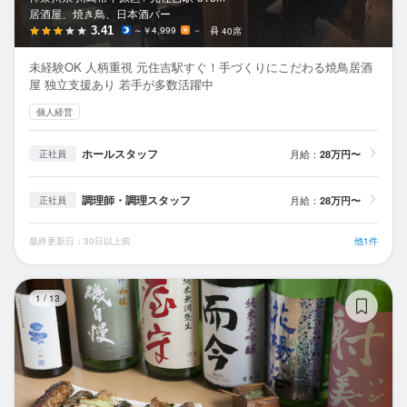
居酒屋、焼き鳥、日本酒バー
3.41
～￥4,999
－
40席
未経験OK 人柄重視 元住吉駅すぐ！手づくりにこだわる焼鳥居酒
屋 独立支援あり 若手が多数活躍中
個人経営
ホールスタッフ
月給：
28万円〜
正社員
調理師・調理スタッフ
月給：
28万円〜
正社員
最終更新日：30日以上前
他1件
日
1
/
13