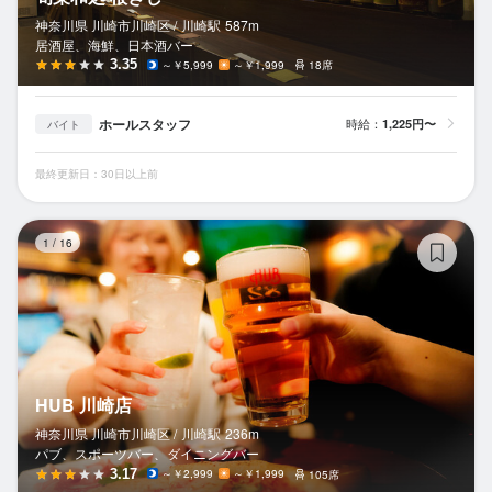
神奈川県 川崎市川崎区 /
川崎
駅
587m
居酒屋、海鮮、日本酒バー
3.35
～￥5,999
～￥1,999
18席
ホールスタッフ
時給：
1,225円〜
バイト
最終更新日：30日以上前
H
1
/
16
HUB 川崎店
神奈川県 川崎市川崎区 /
川崎
駅
236m
パブ、スポーツバー、ダイニングバー
3.17
～￥2,999
～￥1,999
105席