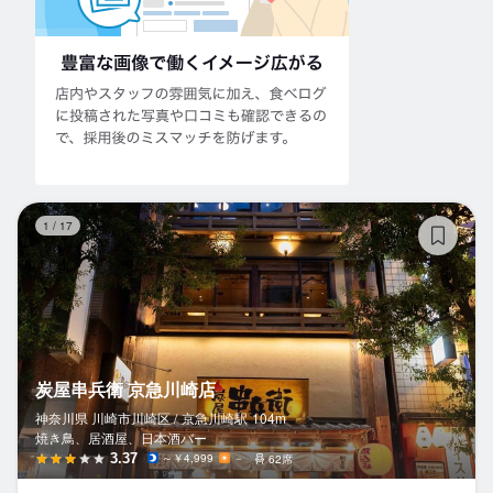
炭
1
/
17
炭屋串兵衛 京急川崎店
神奈川県 川崎市川崎区 /
京急川崎
駅
104m
焼き鳥、居酒屋、日本酒バー
3.37
～￥4,999
－
62席