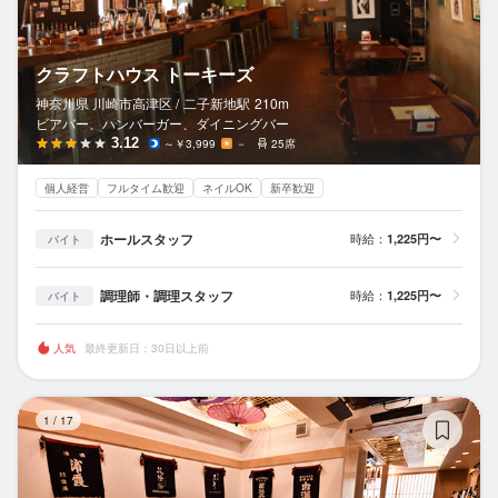
クラフトハウス トーキーズ
神奈川県 川崎市高津区 /
二子新地
駅
210m
ビアバー、ハンバーガー、ダイニングバー
3.12
～￥3,999
－
25席
個人経営
フルタイム歓迎
ネイルOK
新卒歓迎
ホールスタッフ
時給：
1,225円〜
バイト
調理師・調理スタッフ
時給：
1,225円〜
バイト
人気
最終更新日：30日以上前
日
1
/
17