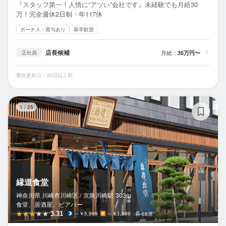
『スタッフ第一！人情に“アツい”会社です』未経験でも月給30
万！完全週休2日制・年117休
ボーナス・賞与あり
新卒歓迎
店長候補
月給：
35万円〜
正社員
最終更新日：30日以上前
縁
1
/
25
縁道食堂
神奈川県 川崎市川崎区 /
京急川崎
駅
303m
食堂、居酒屋、ビアバー
3.31
～￥5,999
～￥1,999
68席