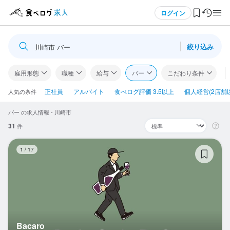
メニュー
ログイン
絞り込み
川崎市 バー
ログイン・無料会員登録
雇用形態
職種
給与
バー
こだわり条件
食べログ求人TOP
正社員
アルバイト
食べログ評価 3.5以上
個人経営(2店舗
人気の条件
バー の求人情報 - 川崎市
求人検索
31
件
マイページ管理
Ba
1
/
17
閲覧履歴
気になる求人
検索履歴・保存した条件
Bacaro