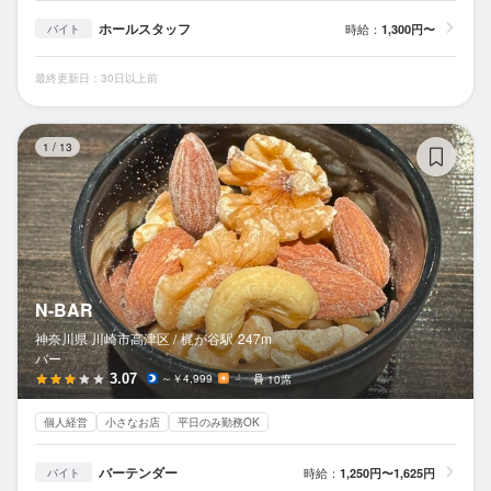
ホールスタッフ
時給：
1,300円〜
バイト
最終更新日：30日以上前
N-
1
/
13
N-BAR
神奈川県 川崎市高津区 /
梶が谷
駅
247m
バー
3.07
～￥4,999
－
10席
個人経営
小さなお店
平日のみ勤務OK
バーテンダー
時給：
1,250円〜1,625円
バイト