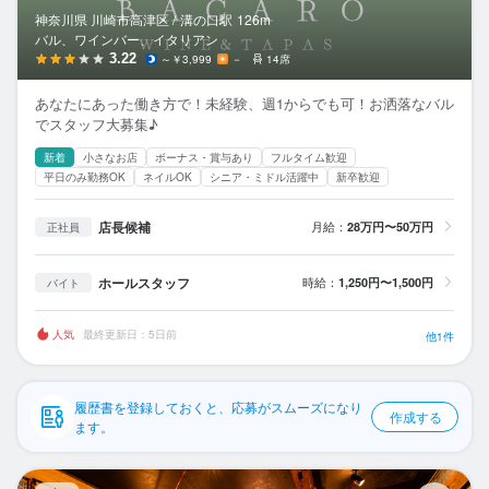
応募履歴
神奈川県 川崎市高津区 /
溝の口
駅
126m
バル、ワインバー、イタリアン
WEB履歴書
3.22
～￥3,999
－
14席
あなたにあった働き方で！未経験、週1からでも可！お洒落なバル
スカウト・メルマガ受信設定
でスタッフ大募集♪
新着
小さなお店
ボーナス・賞与あり
フルタイム歓迎
ヘルプ・お問い合わせフォーム
平日のみ勤務OK
ネイルOK
シニア・ミドル活躍中
新卒歓迎
掲載をご検討の店舗様へ
店長候補
月給：
28万円〜50万円
正社員
食べログ求人PRESS
ホールスタッフ
時給：
1,250円〜1,500円
バイト
プライバシーポリシー
利用規約
人気
最終更新日：5日前
他1件
企業情報
履歴書を登録しておくと、応募がスムーズになり
作成する
ます。
酒