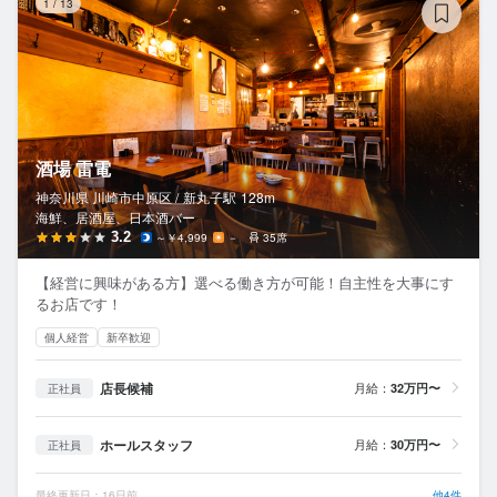
1
/
13
酒場 雷電
神奈川県 川崎市中原区 /
新丸子
駅
128m
海鮮、居酒屋、日本酒バー
3.2
～￥4,999
－
35席
【経営に興味がある方】選べる働き方が可能！自主性を大事にす
るお店です！
個人経営
新卒歓迎
店長候補
月給：
32万円〜
正社員
ホールスタッフ
月給：
30万円〜
正社員
最終更新日：16日前
他4件