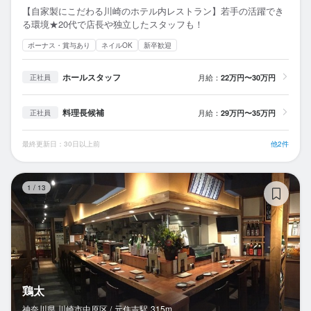
【自家製にこだわる川崎のホテル内レストラン】若手の活躍でき
る環境★20代で店長や独立したスタッフも！
ボーナス・賞与あり
ネイルOK
新卒歓迎
ホールスタッフ
月給：
22万円〜30万円
正社員
料理長候補
月給：
29万円〜35万円
正社員
最終更新日：30日以上前
他2件
鶏
1
/
13
鶏太
神奈川県 川崎市中原区 /
元住吉
駅
315m