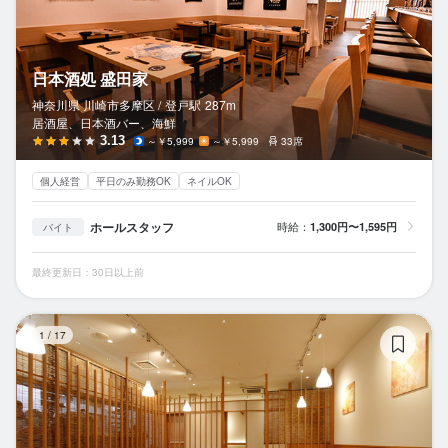
日本酒処 盛田家
神奈川県 川崎市多摩区 /
登戸
駅
287m
居酒屋、日本酒バー、海鮮
3.13
～￥5,999
～￥5,999
33席
個人経営
平日のみ勤務OK
ネイルOK
ホールスタッフ
時給：
1,300円〜1,595円
バイト
最終更新日：30日以上前
銀
1
/
17