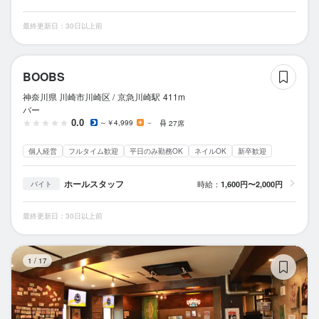
最終更新日：30日以上前
B
BOOBS
神奈川県 川崎市川崎区 /
京急川崎
駅
411m
バー
0.0
～￥4,999
－
27席
個人経営
フルタイム歓迎
平日のみ勤務OK
ネイルOK
新卒歓迎
ホールスタッフ
時給：
1,600円〜2,000円
バイト
最終更新日：30日以上前
ク
1
/
17