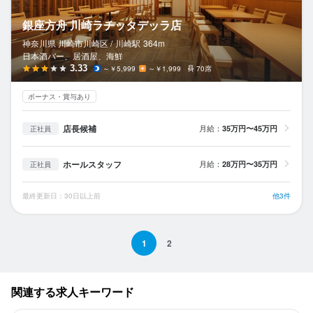
銀座方舟 川崎ラチッタデッラ店
神奈川県 川崎市川崎区 /
川崎
駅
364m
日本酒バー、居酒屋、海鮮
3.33
～￥5,999
～￥1,999
70席
ボーナス・賞与あり
店長候補
月給：
35万円〜45万円
正社員
ホールスタッフ
月給：
28万円〜35万円
正社員
最終更新日：30日以上前
他3件
1
2
関連する求人キーワード