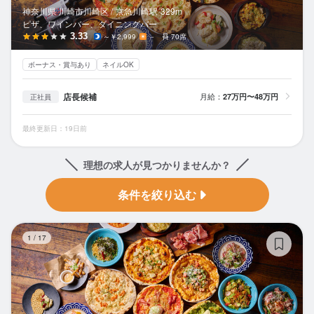
神奈川県 川崎市川崎区 /
京急川崎
駅
329m
ピザ、ワインバー、ダイニングバー
3.33
～￥2,999
－
70席
ボーナス・賞与あり
ネイルOK
店長候補
月給：
27万円〜48万円
正社員
最終更新日：19日前
理想の求人が見つかりませんか？
条件を絞り込む
C
1
/
17