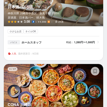
日本酒バルSui
神奈川県 川崎市中原区 /
新丸子
駅
130m
居酒屋、日本酒バー、焼き鳥
3.08
～￥4,999
－
25席
小さなお店
ネイルOK
ホールスタッフ
時給：
1,280円〜1,500円
バイト
人気
最終更新日：9日前
C
1
/
17
CONA 川崎店