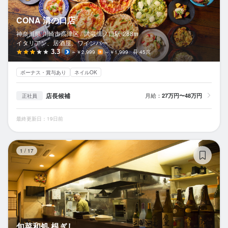
CONA 溝の口店
神奈川県 川崎市高津区 /
武蔵溝ノ口
駅
288m
イタリアン、居酒屋、ワインバー
3.3
～￥2,999
～￥1,999
45席
ボーナス・賞与あり
ネイルOK
店長候補
月給：
27万円〜48万円
正社員
最終更新日：19日前
旬
1
/
17
旬菜和処 根ぎし