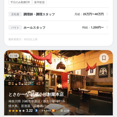
平日のみ勤務OK
新卒歓迎
調理師・調理スタッフ
月給：
25万円〜40万円
正社員
ホールスタッフ
時給：
1,250円〜
バイト
最終更新日：30日以上前
と
1
/
16
とさかーな 武蔵小杉創業本店
神奈川県 川崎市中原区 /
新丸子
駅
271m
焼き鳥、居酒屋、日本酒バー
3.22
～￥4,999
－
22席