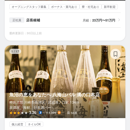
オープニングスタッフ募集
ボーナス・賞与あり
寮・社宅あり
新卒歓迎
店長候補
月給：
23万円〜51万円
正社員
最終更新日：30日以上前
魚
1
/
17
魚沼の恵をあなたへ 八海山バル 溝の口本店
神奈川県 川崎市高津区 /
武蔵溝ノ口
駅
134m
居酒屋、海鮮、日本酒バー
3.26
～￥4,999
－
56席
個人経営
ネイルOK