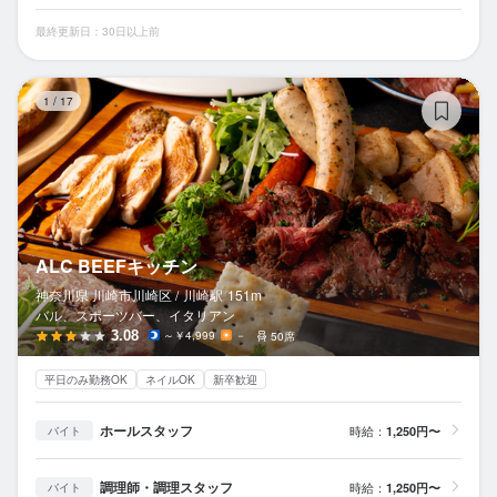
最終更新日：30日以上前
A
1
/
17
ALC BEEFキッチン
神奈川県 川崎市川崎区 /
川崎
駅
151m
バル、スポーツバー、イタリアン
3.08
～￥4,999
－
50席
平日のみ勤務OK
ネイルOK
新卒歓迎
ホールスタッフ
時給：
1,250円〜
バイト
調理師・調理スタッフ
時給：
1,250円〜
バイト