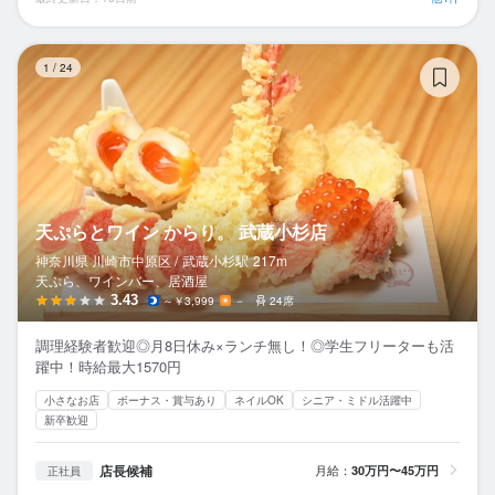
天
1
/
24
天ぷらとワイン からり。 武蔵小杉店
神奈川県 川崎市中原区 /
武蔵小杉
駅
217m
天ぷら、ワインバー、居酒屋
3.43
～￥3,999
－
24席
調理経験者歓迎◎月8日休み×ランチ無し！◎学生フリーターも活
躍中！時給最大1570円
小さなお店
ボーナス・賞与あり
ネイルOK
シニア・ミドル活躍中
新卒歓迎
店長候補
月給：
30万円〜45万円
正社員