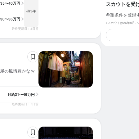
給
35〜40万円
スカウトを受
他1件
希望条件を登録
給
30〜36万円
※スカウトは26年8月
最終更新日：3日前
屋の風情豊かなお
月給
31〜46万円
最終更新日：7日前