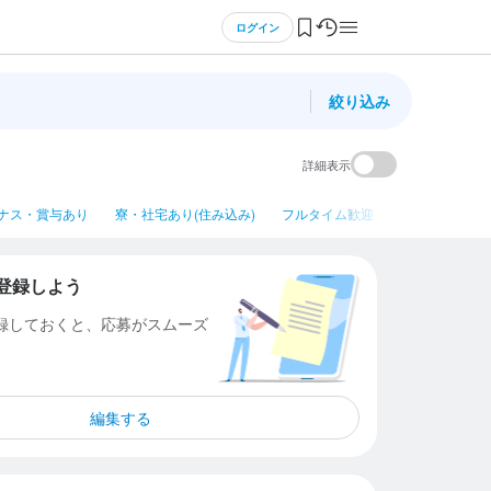
ログイン
絞り込み
詳細表示
ナス・賞与あり
寮・社宅あり(住み込み)
フルタイム歓迎
平日のみ勤務OK
登録しよう
登録しておくと、応募がスムーズ
編集する