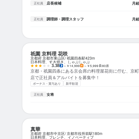
店長候補
月
正社員
調理師・調理スタッフ
月
正社員
祇園 京料理 花咲
京都府 京都市東山区
祇園四条駅
423m
日本料理、すき焼き、しゃぶしゃぶ
3.38
～￥14,999
～￥5,999
80席
京都・祇園四条にある京会席の料理屋花街に佇む、京町
店で正社員＆アルバイトを募集中！
ボーナス・賞与あり
新卒歓迎
女将
正社員
真華
京都府 京都市中京区
京都市役所前駅
180m
日本料理、フレンチ、イノベーティブ