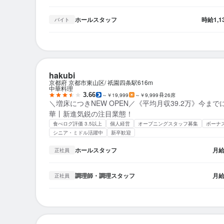
ホールスタッフ
時給
1,
バイト
hakubi
京都府 京都市東山区
祇園四条駅
616m
中華料理
3.66
～￥19,999
～￥9,999
26席
＼増床につきNEW OPEN／《平均月収39.2万》今ま
華丨新進気鋭の注目業態！
食べログ評価 3.5以上
個人経営
オープニングスタッフ募集
ボーナ
シニア・ミドル活躍中
新卒歓迎
ホールスタッフ
月
正社員
調理師・調理スタッフ
月
正社員