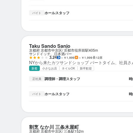
ホールスタッフ
バイト
Taku Sando Sanjo
京都府 京都市中京区
京都市役所前駅
405m
サンドイッチ、日本酒バー
3.24
～￥1,999
～￥1,999
12席
NYから来たカツサンドショップ パートタイム、社員さ
新着
小さなお店
ネイルOK
新卒歓迎
調理師・調理スタッフ
時
正社員
ホールスタッフ
時
バイト
割烹 なか川 三条木屋町
京都府 京都市中京区
三条駅
152m