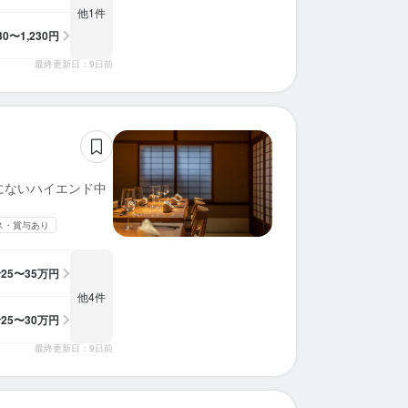
他1件
130〜1,230円
最終更新日：9日前
でにないハイエンド中
ス・賞与あり
給
25〜35万円
他4件
給
25〜30万円
最終更新日：9日前