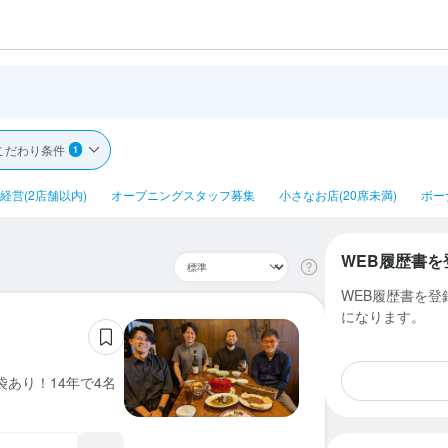
こだわり条件
1
経営(2店舗以内)
オープニングスタッフ募集
小さなお店(20席未満)
ボー
WEB履歴書を
WEB履歴書を
になります。
袋あり！14年で4名