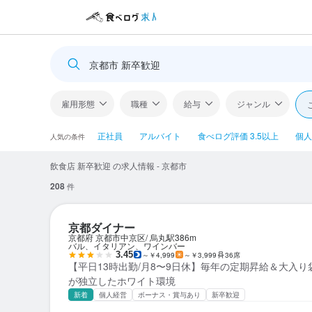
京都市 新卒歓迎
雇用形態
職種
給与
ジャンル
正社員
アルバイト
食べログ評価 3.5以上
個人
人気の条件
飲食店 新卒歓迎 の求人情報 - 京都市
208
件
京都ダイナー
京都府 京都市中京区
烏丸駅
386m
バル、イタリアン、ワインバー
3.45
～￥4,999
～￥3,999
36席
【平日13時出勤/月8〜9日休】毎年の定期昇給＆大入り
が独立したホワイト環境
新着
個人経営
ボーナス・賞与あり
新卒歓迎