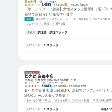
日本料理、鍋、すっぽん
3.08
～￥14,999
～￥9,999
20席
【ホールスタッフ急募】女性スタッフ活躍中｜週2日17時
着物で京都らしい接客学べます
新着
個人経営
小さなお店
ボーナス・賞与あり
フルタイム歓迎
シニア・ミドル活躍中
新卒歓迎
調理師・調理スタッフ
正社員
ホールスタッフ
バイト
松之助 京都本店
京都府 京都市中京区
烏丸御池駅
271m
カフェ、ケーキ、パンケーキ
3.68
～￥1,999
～￥1,999
17席
食べログ百名店 選出経験あり 京都でアップルパイとい
験OK ホールスタッフ募集！
食べログ評価 3.5以上
小さなお店
フルタイム歓迎
平日のみ勤務OK
ホールスタッフ
時給
1,
バイト