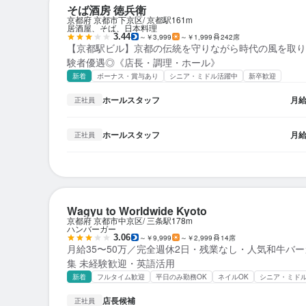
そば酒房 徳兵衛
京都府 京都市下京区
京都駅
161m
居酒屋、そば、日本料理
3.44
～￥3,999
～￥1,999
242席
【京都駅ビル】京都の伝統を守りながら時代の風を取り
験者優遇◎《店長・調理・ホール》
新着
ボーナス・賞与あり
シニア・ミドル活躍中
新卒歓迎
ホールスタッフ
月
正社員
ホールスタッフ
月
正社員
Wagyu to Worldwide Kyoto
京都府 京都市中京区
三条駅
178m
ハンバーガー
3.06
～￥9,999
～￥2,999
14席
月給35〜50万／完全週休2日・残業なし・人気和牛バ
集 未経験歓迎・英語活用
新着
フルタイム歓迎
平日のみ勤務OK
ネイルOK
シニア・ミド
店長候補
正社員