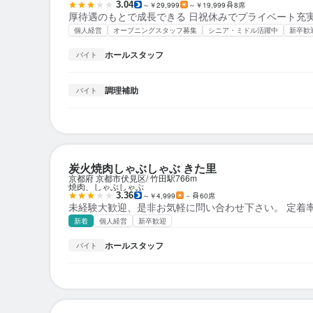
3.04
～￥29,999
～￥19,999
8席
厚待遇のもとで成長できる 日祝休みでプライベート充
個人経営
オープニングスタッフ募集
シニア・ミドル活躍中
新卒歓
ホールスタッフ
バイト
調理補助
バイト
炭火焼肉しゃぶしゃぶ きた里
京都府 京都市伏見区
竹田駅
766m
焼肉、しゃぶしゃぶ
3.36
～￥4,999
－
60席
未経験大歓迎、是非お気軽に問い合わせ下さい。 定着率
新着
個人経営
新卒歓迎
ホールスタッフ
バイト