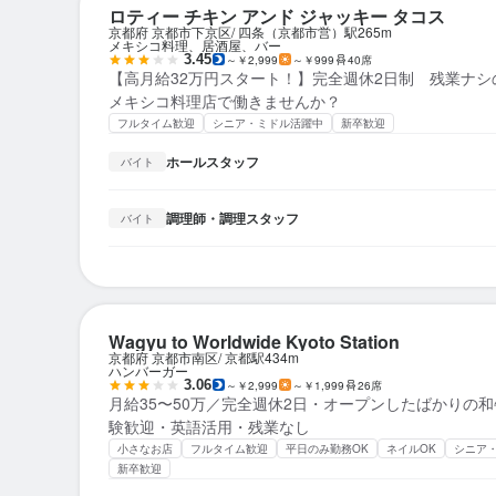
ロティー チキン アンド ジャッキー タコス
京都府 京都市下京区
四条（京都市営）駅
265m
メキシコ料理、居酒屋、バー
3.45
～￥2,999
～￥999
40席
【高月給32万円スタート！】完全週休2日制 残業ナシ
メキシコ料理店で働きませんか？
フルタイム歓迎
シニア・ミドル活躍中
新卒歓迎
ホールスタッフ
バイト
調理師・調理スタッフ
バイト
Wagyu to Worldwide Kyoto Station
京都府 京都市南区
京都駅
434m
ハンバーガー
3.06
～￥2,999
～￥1,999
26席
月給35〜50万／完全週休2日・オープンしたばかりの和
験歓迎・英語活用・残業なし
小さなお店
フルタイム歓迎
平日のみ勤務OK
ネイルOK
シニア
新卒歓迎