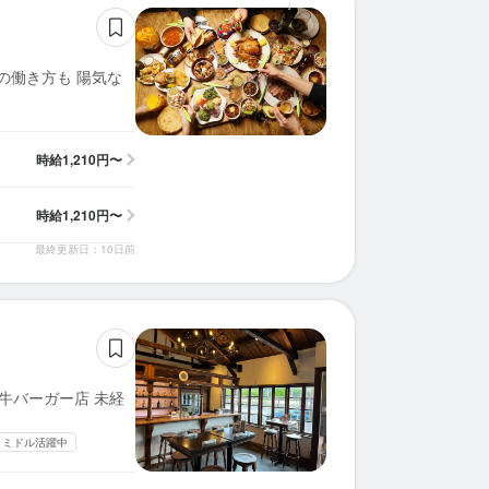
の働き方も 陽気な
時給
1,210円〜
時給
1,210円〜
最終更新日：10日前
牛バーガー店 未経
・ミドル活躍中