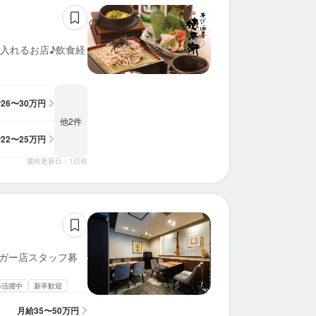
入れるお店♪飲食経
給
26〜30万円
他2件
給
22〜25万円
最終更新日：1日前
ーガー店スタッフ募
ル活躍中
新卒歓迎
月給
35〜50万円