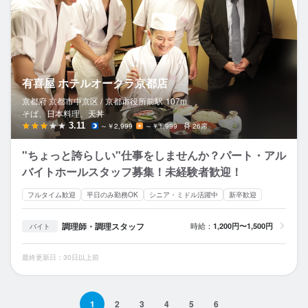
有喜屋 ホテルオークラ京都店
京都府 京都市中京区 /
京都市役所前
駅
107m
そば、日本料理、天丼
3.11
～￥2,999
～￥1,999
26席
"ちょっと誇らしい"仕事をしませんか？パート・アル
バイトホールスタッフ募集！未経験者歓迎！
フルタイム歓迎
平日のみ勤務OK
シニア・ミドル活躍中
新卒歓迎
調理師・調理スタッフ
時給：
1,200円〜1,500円
バイト
最終更新日：30日以上前
1
2
3
4
5
6