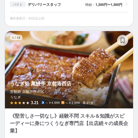
デリバリースタッフ
時給：
1,200円〜1,300円
バイト
最終更新日：30日以上前
う
1
/
13
うなぎ処 萬鰻亭 京都洛西店
京都府 京都市西京区 /
うなぎ
3.21
～￥4,999
～￥3,999
37席
《堅苦しさ一切なし》経験不問 スキル＆知識がスピ
ーディーに身につくうなぎ専門店【出店続々の成長企
業】