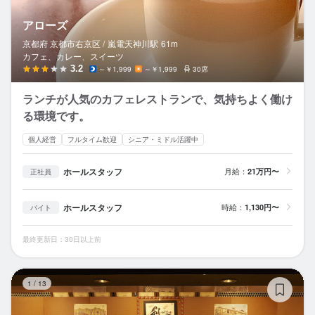
アローズ
京都府 京都市右京区 /
嵐電天神川
駅
61m
カフェ、カレー、スイーツ
3.2
～￥1,999
～￥1,999
30席
ランチが人気のカフェレストランで、気持ちよく働け
る環境です。
個人経営
フルタイム歓迎
シニア・ミドル活躍中
ホールスタッフ
月給：
21万円〜
正社員
ホールスタッフ
時給：
1,130円〜
バイト
最終更新日：30日以上前
酒
1
/
13