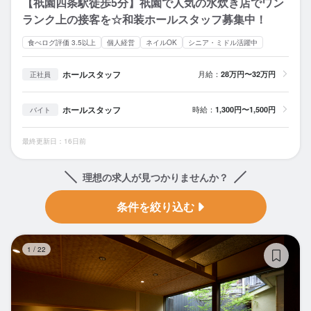
【祇園四条駅徒歩5分】祇園で人気の水炊き店でワン
ランク上の接客を☆和装ホールスタッフ募集中！
食べログ評価 3.5以上
個人経営
ネイルOK
シニア・ミドル活躍中
ホールスタッフ
月給：
28万円〜32万円
正社員
ホールスタッフ
時給：
1,300円〜1,500円
バイト
最終更新日：16日前
理想の求人が見つかりませんか？
条件を絞り込む
祇
1
/
22