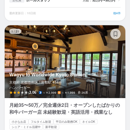
ホールスタッフ
32万円〜35万円
正社員
最終更新日：10日前
他4件
Wa
1
/
21
Wagyu to Worldwide Kyoto Station
京都府 京都市南区 /
京都
駅
434m
ハンバーガー
3.06
～￥2,999
～￥1,999
26席
月給35〜50万／完全週休2日・オープンしたばかりの
和牛バーガー店 未経験歓迎・英語活用・残業なし
小さなお店
フルタイム歓迎
平日のみ勤務OK
ネイルOK
シニア・ミドル活躍中
新卒歓迎