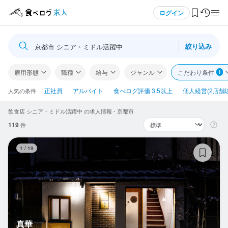
メニュー
ログイン
絞り込み
京都市 シニア・ミドル活躍中
ログイン・無料会員登録
雇用形態
職種
給与
ジャンル
こだわり条件
1
食べログ求人TOP
正社員
アルバイト
食べログ評価 3.5以上
個人経営(2店舗
人気の条件
飲食店 シニア・ミドル活躍中 の求人情報 - 京都市
求人検索
119
件
マイページ管理
真
1
/
19
閲覧履歴
気になる求人
検索履歴・保存した条件
真華