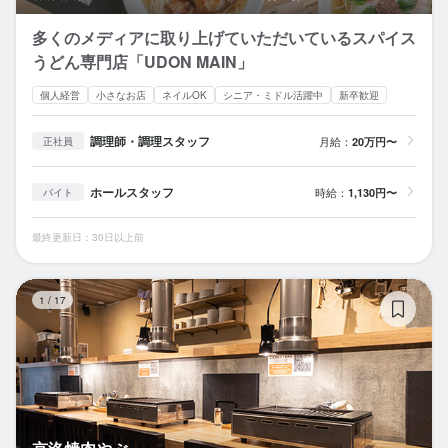
多くのメディアに取り上げていただいているスパイス
うどん専門店「UDON MAIN」
個人経営
小さなお店
ネイルOK
シニア・ミドル活躍中
新卒歓迎
調理師・調理スタッフ
月給：
20万円〜
正社員
ホールスタッフ
時給：
1,130円〜
バイト
最終更新日：30日以上前
京
1
/
17