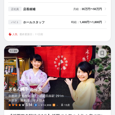
店長候補
月給：
35万円〜50万円
正社員
ホールスタッフ
時給：
1,400円〜1,800円
バイト
人気
最終更新日：11日前
ぎ
1
/
24
ぎをん縄手 とり安
京都府 京都市東山区 /
祇園四条
駅
291m
水炊き、鳥料理、すき焼き
3.54
～￥14,999
－
15席