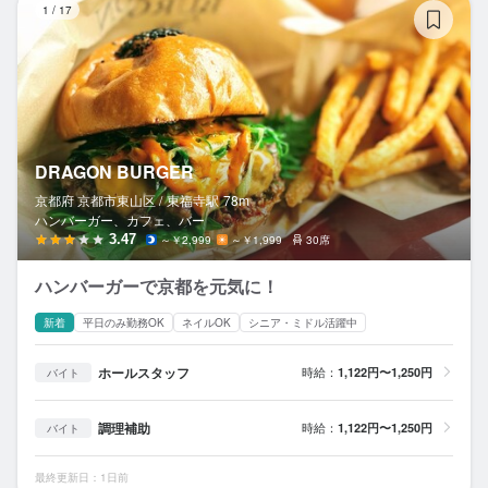
1
/
17
DRAGON BURGER
京都府 京都市東山区 /
東福寺
駅
78m
ハンバーガー、カフェ、バー
3.47
～￥2,999
～￥1,999
30席
ハンバーガーで京都を元気に！
新着
平日のみ勤務OK
ネイルOK
シニア・ミドル活躍中
ホールスタッフ
時給：
1,122円〜1,250円
バイト
調理補助
時給：
1,122円〜1,250円
バイト
最終更新日：1日前