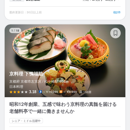
最終更新日：30日以上前
他2件
京
1
/
18
京料理 下鴨福助
京都府 京都市左京区 /
松ケ崎
駅
956m
日本料理
3.18
～￥14,999
～￥9,999
150席
昭和12年創業、五感で味わう京料理の真髄を届ける
老舗料亭で一緒に働きませんか
シニア・ミドル活躍中