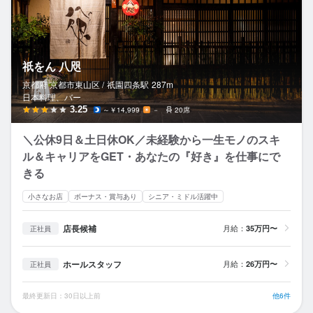
祇をん 八咫
京都府 京都市東山区 /
祇園四条
駅
287m
日本料理、バー
3.25
～￥14,999
－
20席
＼公休9日＆土日休OK／未経験から一生モノのスキ
ル＆キャリアをGET・あなたの『好き』を仕事にで
きる
小さなお店
ボーナス・賞与あり
シニア・ミドル活躍中
店長候補
月給：
35万円〜
正社員
ホールスタッフ
月給：
26万円〜
正社員
最終更新日：30日以上前
他6件