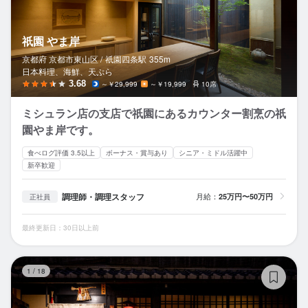
祇園 やま岸
京都府 京都市東山区 /
祇園四条
駅
355m
日本料理、海鮮、天ぷら
3.68
～￥29,999
～￥19,999
10席
ミシュラン店の支店で祇園にあるカウンター割烹の祇
園やま岸です。
食べログ評価 3.5以上
ボーナス・賞与あり
シニア・ミドル活躍中
新卒歓迎
調理師・調理スタッフ
月給：
25万円〜50万円
正社員
最終更新日：30日以上前
祇
1
/
18