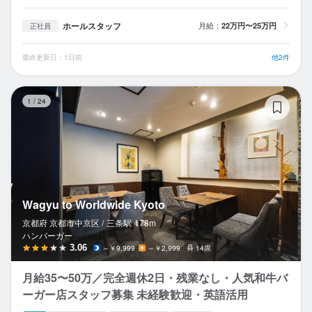
ホールスタッフ
月給：
22万円〜25万円
正社員
最終更新日：1日前
他2件
Wa
1
/
24
Wagyu to Worldwide Kyoto
京都府 京都市中京区 /
三条
駅
178m
ハンバーガー
3.06
～￥9,999
～￥2,999
14席
月給35〜50万／完全週休2日・残業なし・人気和牛バ
ーガー店スタッフ募集 未経験歓迎・英語活用