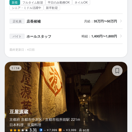
新着
フルタイム歓迎
平日のみ勤務OK
ネイルOK
シニア・ミドル活躍中
新卒歓迎
店長候補
月給：
35万円〜50万円
正社員
ホールスタッフ
時給：
1,400円〜1,800円
バイト
最終更新日：4日前
豆
1
/
14
豆屋源蔵
京都府 京都市中京区 /
京都市役所前
駅
221m
日本料理、豆腐料理
3.31
～￥7,999
～￥3,999
60席