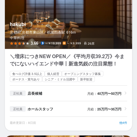
hakubi
京都府 京都市東山区 /
祇園四条
駅
616m
中華料理
3.66
～￥19,999
～￥9,999
26席
＼増床につきNEW OPEN／《平均月収39.2万》今ま
でにないハイエンド中華丨新進気鋭の注目業態！
食べログ評価 3.5以上
個人経営
オープニングスタッフ募集
ボーナス・賞与あり
シニア・ミドル活躍中
新卒歓迎
店長候補
月給：
40万円〜50万円
正社員
ホールスタッフ
月給：
25万円〜35万円
正社員
最終更新日：8日前
他4件