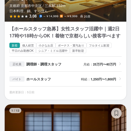
京都府 京都市中京区 /
三条
駅
152m
日本料理、鍋、すっぽん
3.08
～￥14,999
～￥9,999
20席
【ホールスタッフ急募】女性スタッフ活躍中｜週2日
17時や18時からOK！着物で京都らしい接客学べます
新着
個人経営
小さなお店
ボーナス・賞与あり
フルタイム歓迎
平日のみ勤務OK
シニア・ミドル活躍中
新卒歓迎
調理師・調理スタッフ
月給：
25万円〜40万円
正社員
ホールスタッフ
時給：
1,250円〜1,800円
バイト
最終更新日：5日前
ha
1
/
13