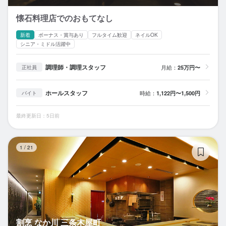
懐石料理店でのおもてなし
新着
ボーナス・賞与あり
フルタイム歓迎
ネイルOK
シニア・ミドル活躍中
調理師・調理スタッフ
月給：
25万円〜
正社員
ホールスタッフ
時給：
1,122円〜1,500円
バイト
最終更新日：5日前
割
1
/
21
割烹 なか川 三条木屋町