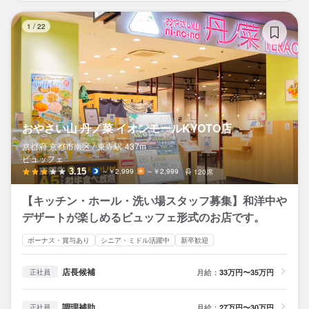
お
1
/
22
おやさい山 丹ノ菜 イオンモールKYOTO店
京都府 京都市南区 /
東寺
駅
437m
ビュッフェ
3.15
～￥2,999
～￥2,999
120席
【キッチン・ホール・洗い場スタッフ募集】和洋中や
デザートが楽しめるビュッフェ形式のお店です。
ボーナス・賞与あり
シニア・ミドル活躍中
新卒歓迎
店長候補
月給：
33万円〜35万円
正社員
調理補助
月給：
27万円〜30万円
正社員