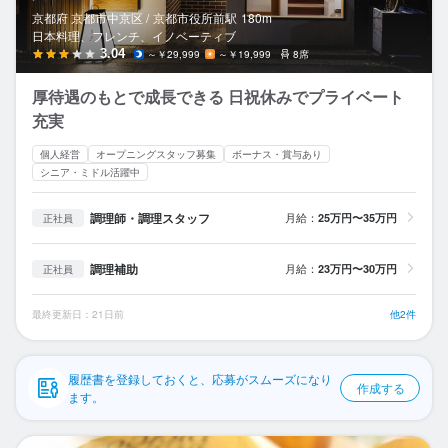
応募履歴
京都府 京都市中京区 /
京都市役所前
駅
180m
日本料理、フレンチ、イノベーティブ
WEB履歴書
3.04
～￥29,999
～￥19,999
8席
厚待遇のもとで成長できる 日祝休みでプライベート
スカウト・メルマガ受信設定
充実
ヘルプ・お問い合わせフォーム
個人経営
オープニングスタッフ募集
ボーナス・賞与あり
シニア・ミドル活躍中
掲載をご検討の店舗様へ
調理師・調理スタッフ
月給：
25万円〜35万円
正社員
食べログ求人PRESS
プライバシーポリシー
調理補助
月給：
23万円〜30万円
正社員
利用規約
最終更新日：21日前
他2件
企業情報
履歴書を登録しておくと、応募がスムーズになり
作成する
ます。
D