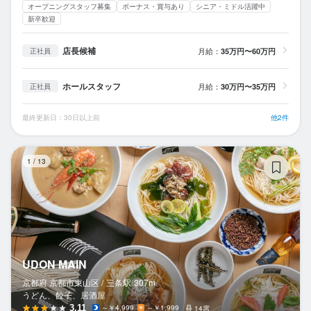
オープニングスタッフ募集
ボーナス・賞与あり
シニア・ミドル活躍中
新卒歓迎
店長候補
月給：
35万円〜60万円
正社員
ホールスタッフ
月給：
30万円〜35万円
正社員
最終更新日：30日以上前
他2件
UD
1
/
13
UDON MAIN
京都府 京都市東山区 /
三条
駅
307m
うどん、餃子、居酒屋
3.11
～￥4,999
～￥1,999
14席