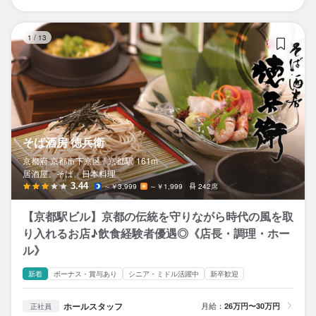
そ
1
/
13
そば酒房 徳兵衛
京都府 京都市下京区 /
京都
駅
161m
居酒屋、そば、日本料理
3.44
～￥3,999
～￥1,999
242席
【京都駅ビル】京都の伝統を守りながら時代の風を取
り入れるお店♪飲食経験者優遇◎《店長・調理・ホー
ル》
新着
ボーナス・賞与あり
シニア・ミドル活躍中
新卒歓迎
ホールスタッフ
月給：
26万円〜30万円
正社員