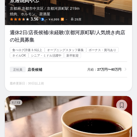
京洛焼肉やぶ
京都府 京都市中京区 /
京都河原町
駅
219m
焼肉、ホルモン、居酒屋
3.56
～￥4,999
－
29席
週休2日/店長候補/未経験/京都河原町駅/人気焼き肉店
の社員募集
食べログ評価 3.5以上
オープニングスタッフ募集
ボーナス・賞与あり
ネイルOK
シニア・ミドル活躍中
新卒歓迎
店長候補
月給：
27万円〜40万円
正社員
最終更新日：30日以上前
ア
1
/
13