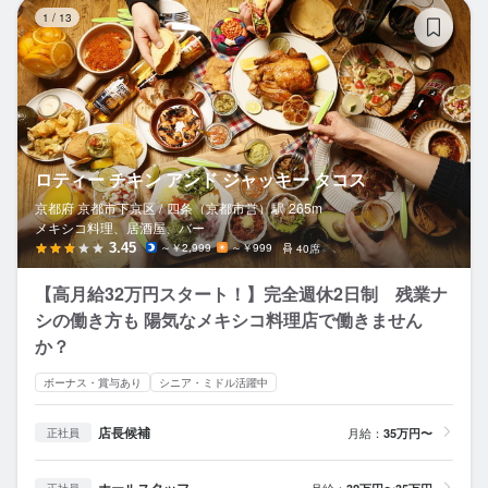
ロ
1
/
13
ロティー チキン アンド ジャッキー タコス
京都府 京都市下京区 /
四条（京都市営）
駅
265m
メキシコ料理、居酒屋、バー
3.45
～￥2,999
～￥999
40席
【高月給32万円スタート！】完全週休2日制 残業ナ
シの働き方も 陽気なメキシコ料理店で働きません
か？
ボーナス・賞与あり
シニア・ミドル活躍中
店長候補
月給：
35万円〜
正社員
月給：