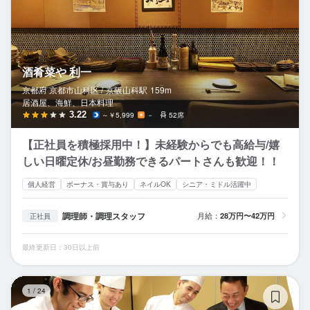
酒肴菜や 利一
京都府 京都市山科区 /
京阪山科
駅
159m
居酒屋、海鮮、日本料理
3.22
～￥5,999
－
52席
【正社員を積極採用中！】未経験からでも高給与/嬉
しい日曜定休/お昼勤務できるパートさんも歓迎！！
個人経営
ボーナス・賞与あり
ネイルOK
シニア・ミドル活躍中
調理師・調理スタッフ
月給：
28万円〜42万円
正社員
最終更新日：30日以上前
有
1
/
24