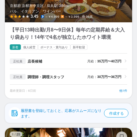
応募履歴
京都府 京都市中京区 /
烏丸
駅
386m
バル、イタリアン、ワインバー
WEB履歴書
3.45
～￥4,999
～￥3,999
36席
【平日13時出勤/月8〜9日休】毎年の定期昇給＆大入
スカウト・メルマガ受信設定
り袋あり！14年で4名が独立したホワイト環境
ヘルプ・お問い合わせフォーム
新着
個人経営
ボーナス・賞与あり
新卒歓迎
掲載をご検討の店舗様へ
店長候補
月給：
35万円〜40万円
正社員
食べログ求人PRESS
調理師・調理スタッフ
月給：
30万円〜36万円
正社員
プライバシーポリシー
最終更新日：6日前
他1件
利用規約
企業情報
履歴書を登録しておくと、応募がスムーズになり
作成する
ます。
祇
1
/
25