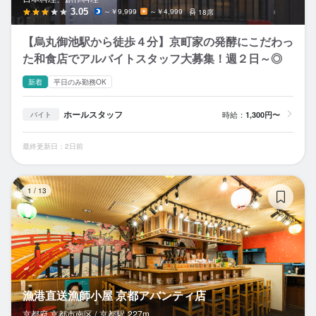
3.05
～￥9,999
～￥4,999
18席
【烏丸御池駅から徒歩４分】京町家の発酵にこだわっ
た和食店でアルバイトスタッフ大募集！週２日～◎
新着
平日のみ勤務OK
ホールスタッフ
時給：
1,300円〜
バイト
最終更新日：2日前
漁
1
/
13
漁港直送漁師小屋 京都アバンティ店
京都府 京都市南区 /
京都
駅
227m