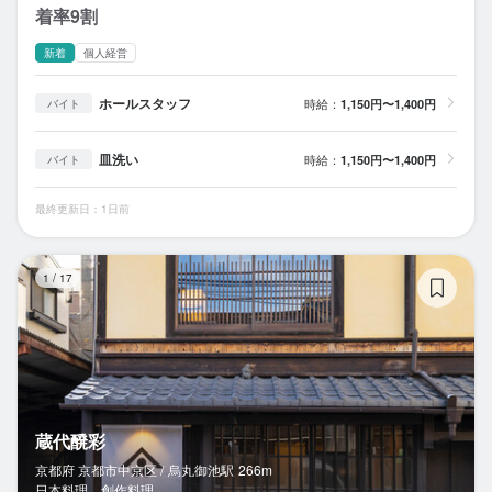
着率9割
新着
個人経営
ホールスタッフ
時給：
1,150円〜1,400円
バイト
皿洗い
時給：
1,150円〜1,400円
バイト
最終更新日：1日前
蔵
1
/
17
蔵代醗彩
京都府 京都市中京区 /
烏丸御池
駅
266m
日本料理、創作料理