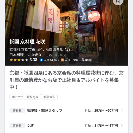
祇園 京料理 花咲
京都府 京都市東山区 /
祇園四条
駅
423m
日本料理、すき焼き、しゃぶしゃぶ
3.38
～￥14,999
～￥5,999
80席
京都・祇園四条にある京会席の料理屋花街に佇む、京
町屋の風情豊かなお店で正社員＆アルバイトを募集
中！
ボーナス・賞与あり
新卒歓迎
調理師・調理スタッフ
月給：
28万円〜50万円
正社員
女将
月給：
31万円〜46万円
正社員