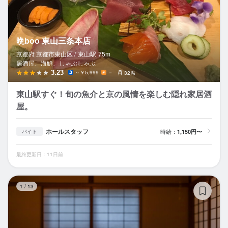
晩boo 東山三条本店
京都府 京都市東山区 /
東山
駅
75m
居酒屋、海鮮、しゃぶしゃぶ
3.23
～￥5,999
－
32席
東山駅すぐ！旬の魚介と京の風情を楽しむ隠れ家居酒
屋。
ホールスタッフ
時給：
1,150円〜
バイト
最終更新日：11日前
ha
1
/
13