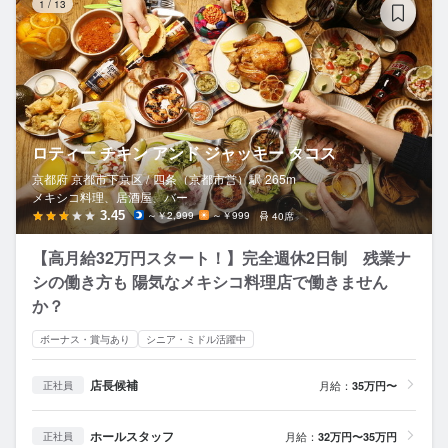
1
/
13
ロティー チキン アンド ジャッキー タコス
京都府 京都市下京区 /
四条（京都市営）
駅
265m
メキシコ料理、居酒屋、バー
3.45
～￥2,999
～￥999
40席
【高月給32万円スタート！】完全週休2日制 残業ナ
シの働き方も 陽気なメキシコ料理店で働きません
か？
ボーナス・賞与あり
シニア・ミドル活躍中
店長候補
月給：
35万円〜
正社員
ホールスタッフ
月給：
32万円〜35万円
正社員