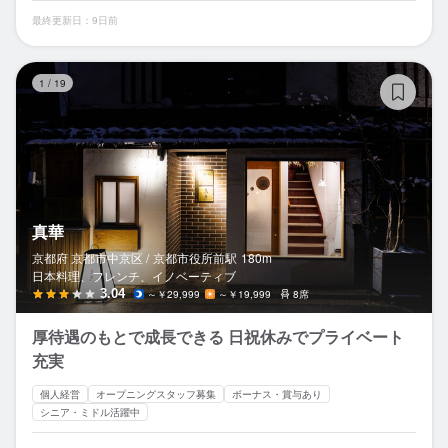
最終更新日：9日前
真
1
/
19
真華
京都府 京都市中京区 /
京都市役所前
駅
180m
日本料理、フレンチ、イノベーティブ
3.04
～￥29,999
～￥19,999
8席
厚待遇のもとで成長できる 日祝休みでプライベート
充実
個人経営
オープニングスタッフ募集
ボーナス・賞与あり
シニア・ミドル活躍中