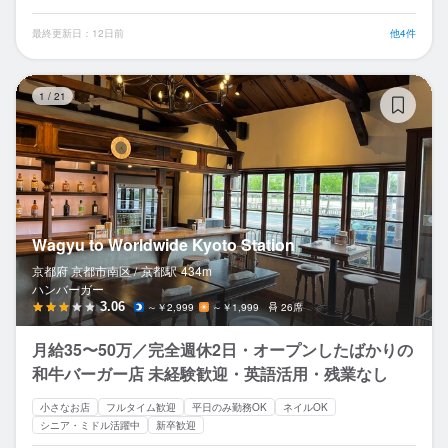
最終更新日：12日前
他4件
Wa
1
/
21
Wagyu to Worldwide Kyoto Station
京都府 京都市南区 /
京都
駅
434m
ハンバーガー
3.06
～￥2,999
～￥1,999
26席
月給35〜50万／完全週休2日・オープンしたばかりの
和牛バーガー店 未経験歓迎・英語活用・残業なし
小さなお店
フルタイム歓迎
平日のみ勤務OK
ネイルOK
シニア・ミドル活躍中
新卒歓迎