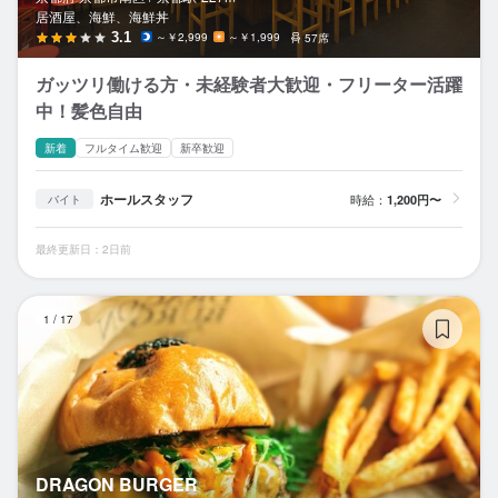
居酒屋、海鮮、海鮮丼
3.1
～￥2,999
～￥1,999
57席
ガッツリ働ける方・未経験者大歓迎・フリーター活躍
中！髪色自由
新着
フルタイム歓迎
新卒歓迎
ホールスタッフ
時給：
1,200円〜
バイト
最終更新日：2日前
D
1
/
17
DRAGON BURGER