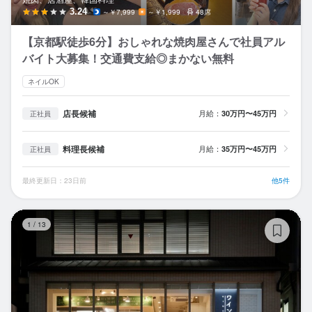
3.24
～￥7,999
～￥1,999
48席
【京都駅徒歩6分】おしゃれな焼肉屋さんで社員アル
バイト大募集！交通費支給◎まかない無料
ネイルOK
店長候補
月給：
30万円〜45万円
正社員
料理長候補
月給：
35万円〜45万円
正社員
最終更新日：23日前
他5件
ワ
1
/
13