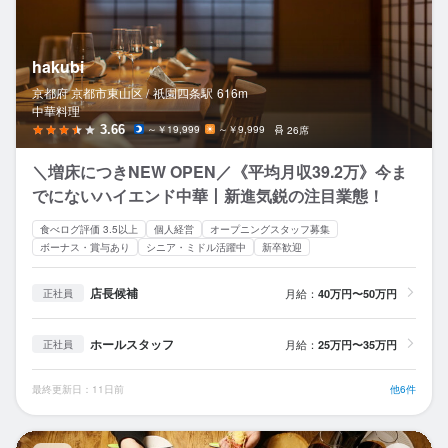
hakubi
京都府 京都市東山区 /
祇園四条
駅
616m
中華料理
3.66
～￥19,999
～￥9,999
26席
＼増床につきNEW OPEN／《平均月収39.2万》今ま
でにないハイエンド中華丨新進気鋭の注目業態！
食べログ評価 3.5以上
個人経営
オープニングスタッフ募集
ボーナス・賞与あり
シニア・ミドル活躍中
新卒歓迎
店長候補
月給：
40万円〜50万円
正社員
ホールスタッフ
月給：
25万円〜35万円
正社員
最終更新日：11日前
他6件
ロ