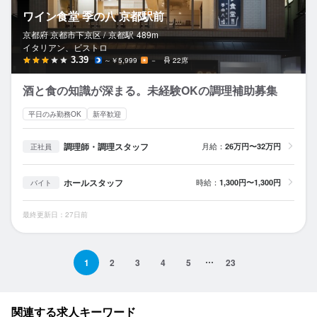
ワイン食堂 季の八 京都駅前
京都府 京都市下京区 /
京都
駅
489m
イタリアン、ビストロ
3.39
～￥5,999
－
22席
酒と食の知識が深まる。未経験OKの調理補助募集
平日のみ勤務OK
新卒歓迎
調理師・調理スタッフ
月給：
26万円〜32万円
正社員
ホールスタッフ
時給：
1,300円〜1,300円
バイト
最終更新日：27日前
1
2
3
4
5
23
関連する求人キーワード