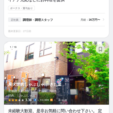
ボーナス・賞与あり
調理師・調理スタッフ
月給：
26万円〜
正社員
最終更新日：27日前
炭
1
/
16
炭火焼肉しゃぶしゃぶ きた里
京都府 京都市伏見区 /
竹田
駅
766m
焼肉、しゃぶしゃぶ
3.36
～￥4,999
－
60席
未経験大歓迎、是非お気軽に問い合わせ下さい。 定