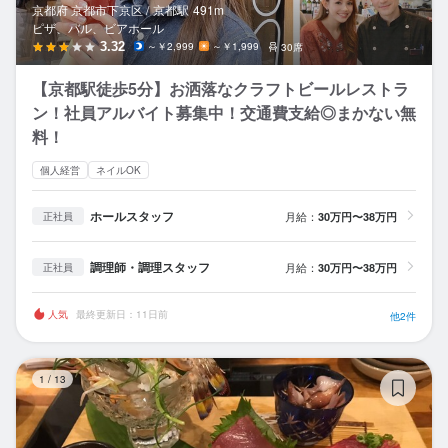
京都府 京都市下京区 /
京都
駅
491m
ピザ、バル、ビアホール
3.32
～￥2,999
～￥1,999
30席
【京都駅徒歩5分】お洒落なクラフトビールレストラ
ン！社員アルバイト募集中！交通費支給◎まかない無
料！
個人経営
ネイルOK
ホールスタッフ
月給：
30万円〜38万円
正社員
調理師・調理スタッフ
月給：
30万円〜38万円
正社員
人気
最終更新日：11日前
他2件
晩
1
/
13