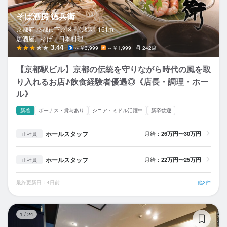
そば酒房 徳兵衛
京都府 京都市下京区 /
京都
駅
161m
居酒屋、そば、日本料理
3.44
～￥3,999
～￥1,999
242席
【京都駅ビル】京都の伝統を守りながら時代の風を取
り入れるお店♪飲食経験者優遇◎《店長・調理・ホー
ル》
新着
ボーナス・賞与あり
シニア・ミドル活躍中
新卒歓迎
ホールスタッフ
月給：
26万円〜30万円
正社員
ホールスタッフ
月給：
22万円〜25万円
正社員
最終更新日：4日前
他2件
Wa
1
/
24