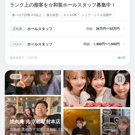
ランク上の接客を☆和装ホールスタッフ募集中！
食べログ評価 3.5以上
個人経営
ネイルOK
シニア・ミドル活躍中
ホールスタッフ
月給：
28万円〜32万円
正社員
ホールスタッフ
時給：
1,300円〜1,500円
バイト
最終更新日：18日前
他1件
焼
1
/
25
焼肉庵 兆 京都駅前本店
京都府 京都市下京区 /
京都
駅
532m
焼肉、居酒屋、韓国料理