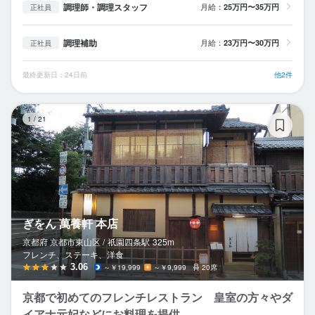
調理師・調理スタッフ
月給：
25万円〜35万円
正社員
調理補助
月給：
23万円〜30万円
正社員
最終更新日：24日前
他2件
ぎ
1
/
21
ぎをん 萬養軒 本店
京都府 京都市東山区 /
祇園四条
駅
325m
フレンチ、ステーキ、洋食
3.06
～￥19,999
～￥9,999
20席
京都で初めてのフレンチレストラン 皇室の方々やダ
イアナ元妃などにお料理を提供