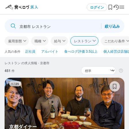
メニュー
ログイン
絞り込み
京都市 レストラン
ログイン・無料会員登録
雇用形態
職種
給与
レストラン
こだわり条件
食べログ求人TOP
正社員
アルバイト
食べログ評価 3.5以上
個人経営(2店舗
人気の条件
レストラン の求人情報 - 京都市
求人検索
451
件
マイページ管理
京
1
/
25
閲覧履歴
気になる求人
検索履歴・保存した条件
京都ダイナー