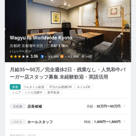
Wagyu to Worldwide Kyoto
京都府 京都市中京区 /
三条
駅
178m
ハンバーガー
3.06
～￥9,999
～￥2,999
14席
月給35〜50万／完全週休2日・残業なし・人気和牛バ
ーガー店スタッフ募集 未経験歓迎・英語活用
新着
フルタイム歓迎
平日のみ勤務OK
ネイルOK
シニア・ミドル活躍中
新卒歓迎
店長候補
月給：
35万円〜50万円
正社員
ホールスタッフ
時給：
1,400円〜1,800円
バイト
最終更新日：6日前