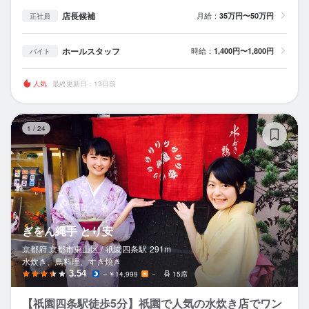
店長候補
月給：
35万円〜50万円
正社員
ホールスタッフ
時給：
1,400円〜1,800円
バイト
人気
最終更新日：13日前
ぎ
1
/
24
ぎをん縄手 とり安
京都府 京都市東山区 /
祇園四条
駅
291m
水炊き、鳥料理、すき焼き
3.54
～￥14,999
－
15席
【祇園四条駅徒歩5分】祇園で人気の水炊き店でワン