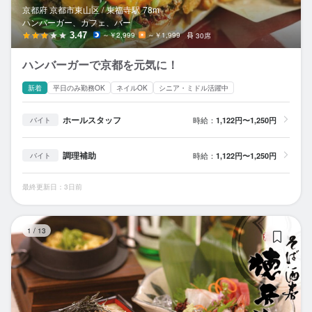
京都府 京都市東山区 /
東福寺
駅
78m
ハンバーガー、カフェ、バー
3.47
～￥2,999
～￥1,999
30席
ハンバーガーで京都を元気に！
新着
平日のみ勤務OK
ネイルOK
シニア・ミドル活躍中
ホールスタッフ
時給：
1,122円〜1,250円
バイト
調理補助
時給：
1,122円〜1,250円
バイト
最終更新日：3日前
そ
1
/
13