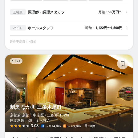
調理師・調理スタッフ
月給：
25万円〜
正社員
ホールスタッフ
時給：
1,122円〜1,500円
バイト
最終更新日：7日前
割
1
/
21
割烹 なか川 三条木屋町
京都府 京都市中京区 /
三条
駅
152m
日本料理、鍋、すっぽん
3.08
～￥14,999
～￥9,999
20席