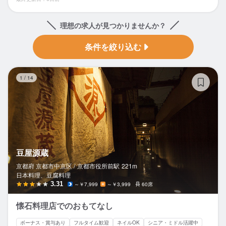
理想の求人が見つかりませんか？
条件を絞り込む
豆
1
/
14
豆屋源蔵
京都府 京都市中京区 /
京都市役所前
駅
221m
日本料理、豆腐料理
3.31
～￥7,999
～￥3,999
60席
懐石料理店でのおもてなし
ボーナス・賞与あり
フルタイム歓迎
ネイルOK
シニア・ミドル活躍中