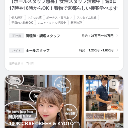
【ホールスタッフ急募】女性スタッフ活躍中｜週2日
17時や18時からOK！着物で京都らしい接客学べます
個人経営
小さなお店
ボーナス・賞与あり
フルタイム歓迎
平日のみ勤務OK
シニア・ミドル活躍中
新卒歓迎
調理師・調理スタッフ
月給：
25万円〜40万円
正社員
ホールスタッフ
時給：
1,250円〜1,800円
バイト
最終更新日：7日前
10
1
/
25
100K CRAFT BEER & KYOTO