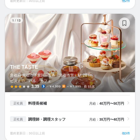
最終更新日：30日以上前
他2件
TH
1
/
13
THE TASTE
京都府 京都市下京区 /
五条（京都市営）
駅
281m
ビストロ、バル、カフェ
3.39
～￥4,999
～￥1,999
55席
料理長候補
月給：
40万円〜50万円
正社員
調理師・調理スタッフ
月給：
35万円〜40万円
正社員
最終更新日：30日以上前
他3件