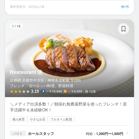
最終更新日：30日以上前
他1件
Re
1
/
13
Restaurant 信
京都府 京都市中京区 /
神宮丸太町
駅
512m
フレンチ、ヨーロッパ料理、野菜料理
3.19
～￥19,999
～￥9,999
12席
＼メディア出演多数！／朝採れ無農薬野菜を使ったフレンチ！若
手活躍中＆未経験OK！
個人経営
小さなお店
フルタイム歓迎
ホールスタッフ
時給：
1,200円〜1,500円
バイト