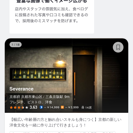
Se
1
/
18
Severance
京都府 京都市東山区 /
三条京阪
駅
9m
フレンチ、ビストロ、洋食
3.63
～￥14,999
～￥3,999
14席
【幅広い年齢層の方と触れ合いスキルも身につく】京都の新しい
洋食文化を一緒に作り上げて行きましょう！