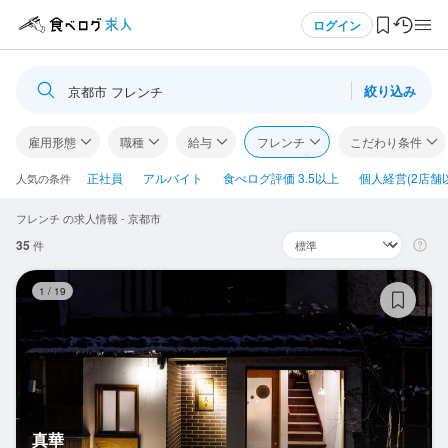
メニュー
ログイン
絞り込み
京都市 フレンチ
ログイン・無料会員登録
雇用形態
職種
給与
フレンチ
こだわり条件
食べログ求人TOP
正社員
アルバイト
食べログ評価 3.5以上
個人経営(2店舗
人気の条件
フレンチ の求人情報 - 京都市
求人検索
35
件
マイページ管理
真
1
/
19
閲覧履歴
気になる求人
検索履歴・保存した条件
真華