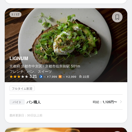
LI
1
/
17
LIGNUM
京都府 京都市中京区 /
京都市役所前
駅
501m
フレンチ、パン、スイーツ
3.21
～￥7,999
～￥2,999
22席
フルタイム歓迎
パン職人
時給：
1,125円〜
バイト
最終更新日：30日以上前
ル