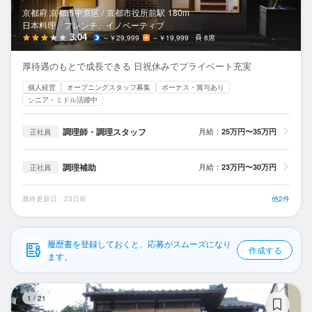
応募履歴
京都府 京都市中京区 /
京都市役所前
駅
180m
日本料理、フレンチ、イノベーティブ
WEB履歴書
3.04
～￥29,999
～￥19,999
8席
厚待遇のもとで成長できる 日祝休みでプライベート充実
スカウト・メルマガ受信設定
個人経営
オープニングスタッフ募集
ボーナス・賞与あり
シニア・ミドル活躍中
ヘルプ・お問い合わせフォーム
調理師・調理スタッフ
月給：
25万円〜35万円
正社員
掲載をご検討の店舗様へ
食べログ求人PRESS
調理補助
月給：
23万円〜30万円
正社員
プライバシーポリシー
最終更新日：23日前
他2件
利用規約
企業情報
履歴書を登録しておくと、応募がスムーズになり
作成する
ます。
ぎ
1
/
21