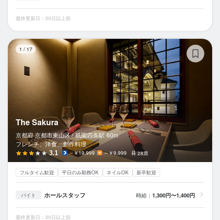
最終更新日：30日以上前
Th
1
/
17
The Sakura
京都府 京都市東山区 /
祇園四条
駅
60m
フレンチ、洋食、創作料理
3.1
～￥19,999
～￥9,999
28席
フルタイム歓迎
平日のみ勤務OK
ネイルOK
新卒歓迎
ホールスタッフ
時給：
1,300円〜1,400円
バイト
最終更新日：30日以上前