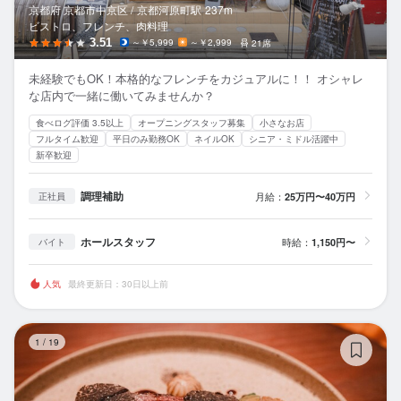
京都府 京都市中京区 /
京都河原町
駅
237m
ビストロ、フレンチ、肉料理
3.51
～￥5,999
～￥2,999
21席
未経験でもOK！本格的なフレンチをカジュアルに！！ オシャレ
な店内で一緒に働いてみませんか？
食べログ評価 3.5以上
オープニングスタッフ募集
小さなお店
フルタイム歓迎
平日のみ勤務OK
ネイルOK
シニア・ミドル活躍中
新卒歓迎
調理補助
月給：
25万円〜40万円
正社員
ホールスタッフ
時給：
1,150円〜
バイト
人気
最終更新日：30日以上前
祇
1
/
19