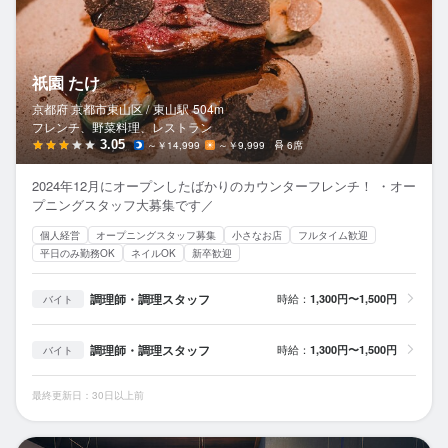
祇園 たけ
京都府 京都市東山区 /
東山
駅
504m
フレンチ、野菜料理、レストラン
3.05
～￥14,999
～￥9,999
6席
2024年12月にオープンしたばかりのカウンターフレンチ！ ・オー
プニングスタッフ大募集です／
個人経営
オープニングスタッフ募集
小さなお店
フルタイム歓迎
平日のみ勤務OK
ネイルOK
新卒歓迎
調理師・調理スタッフ
時給：
1,300円〜1,500円
バイト
調理師・調理スタッフ
時給：
1,300円〜1,500円
バイト
最終更新日：30日以上前
新