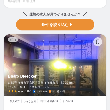
最終更新日：30日以上前
理想の求人が見つかりませんか？
条件を絞り込む
Bi
1
/
13
Bistro Bleecker
京都府 京都市下京区 /
四条（京都市営）
駅
391m
アメリカ料理、ビストロ、バル
3.07
～￥4,999
－
18席
個人経営
小さなお店
平日のみ勤務OK
ネイルOK