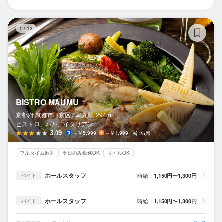
BI
1
/
13
BISTRO MAUMU
京都府 京都市下京区 /
烏丸
駅
294m
ビストロ、バル、イタリアン
3.09
～￥5,999
～￥1,999
25席
フルタイム歓迎
平日のみ勤務OK
ネイルOK
ホールスタッフ
時給：
1,150円〜1,300円
バイト
ホールスタッフ
時給：
1,150円〜1,300円
バイト