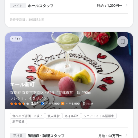
ホールスタッフ
時給：
1,200円〜
バイト
最終更新日：30日以上前
エ
1
/
17
エール新町
京都府 京都市下京区 /
四条（京都市営）
駅
290m
フレンチ、イタリアン
3.54
～￥7,999
～￥4,999
30席
食べログ評価 3.5以上
個人経営
ネイルOK
シニア・ミドル活躍中
新卒歓迎
調理師・調理スタッフ
月給：
23万円〜
正社員