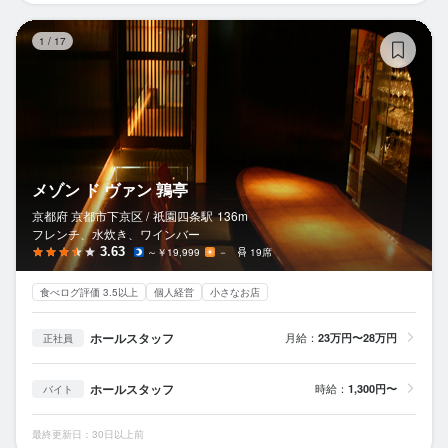
メ
1
/
17
メゾン ド ヴァン 鶉亭
京都府 京都市下京区 /
祇園四条
駅
136m
フレンチ、水炊き、ワインバー
3.63
～￥19,999
－
19席
食べログ評価 3.5以上
個人経営
小さなお店
ホールスタッフ
月給：
23万円〜28万円
正社員
ホールスタッフ
時給：
1,300円〜
バイト
最終更新日：30日以上前