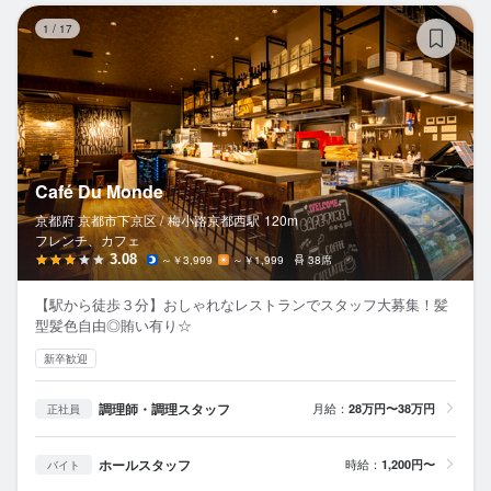
Ca
1
/
17
Café Du Monde
京都府 京都市下京区 /
梅小路京都西
駅
120m
フレンチ、カフェ
3.08
～￥3,999
～￥1,999
38席
【駅から徒歩３分】おしゃれなレストランでスタッフ大募集！髪
型髪色自由◎賄い有り☆
新卒歓迎
調理師・調理スタッフ
月給：
28万円〜38万円
正社員
ホールスタッフ
時給：
1,200円〜
バイト