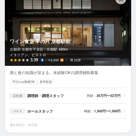
ワイン食堂 季の八 京都駅前
京都府 京都市下京区 /
京都
駅
489m
イタリアン、ビストロ
3.39
～￥5,999
－
22席
酒と食の知識が深まる。未経験OKの調理補助募集
平日のみ勤務OK
新卒歓迎
調理師・調理スタッフ
月給：
26万円〜32万円
正社員
ホールスタッフ
時給：
1,300円〜1,300円
バイト
最終更新日：26日前