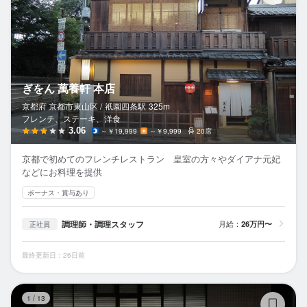
ぎをん 萬養軒 本店
京都府 京都市東山区 /
祇園四条
駅
325m
フレンチ、ステーキ、洋食
3.06
～￥19,999
～￥9,999
20席
京都で初めてのフレンチレストラン 皇室の方々やダイアナ元妃
などにお料理を提供
ボーナス・賞与あり
調理師・調理スタッフ
月給：
26万円〜
正社員
最終更新日：26日前
ワ
1
/
13