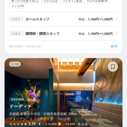
食べログ評価 3.5以上
小さなお店
フルタイム歓迎
平日のみ勤務OK
ネイルOK
ホールスタッフ
時給：
1,150円〜1,500円
バイト
調理師・調理スタッフ
時給：
1,150円〜1,500円
バイト
最終更新日：30日以上前
他1件
ド
1
/
13
ドーディチ
京都府 京都市中京区 /
京都市役所前
駅
296m
イタリアン、イノベーティブ、フレンチ
3.79
～￥19,999
～￥9,999
20席