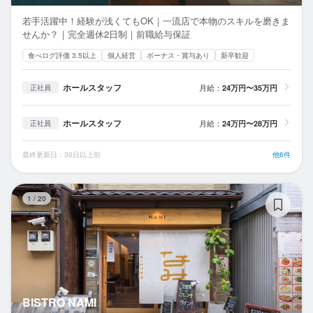
若手活躍中！経験が浅くてもOK｜一流店で本物のスキルを磨きま
せんか？｜完全週休2日制｜前職給与保証
食べログ評価 3.5以上
個人経営
ボーナス・賞与あり
新卒歓迎
ホールスタッフ
月給：
24万円〜35万円
正社員
ホールスタッフ
月給：
24万円〜28万円
正社員
最終更新日：30日以上前
他6件
BI
1
/
20
BISTRO NAMI