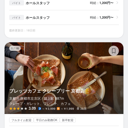
ホールスタッフ
時給：
1,200円〜
バイト
ホールスタッフ
時給：
1,200円〜
バイト
最終更新日：18日前
ブ
1
/
16
ブレッツカフェ クレープリー 京都店
京都府 京都市左京区 /
蹴上
駅
887m
クレープ・ガレット、フレンチ、カフェ
3.09
～￥3,999
～￥1,999
35席
フルタイム歓迎
平日のみ勤務OK
新卒歓迎