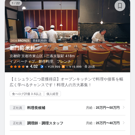
1
/
22
新門前 米村
京都府 京都市東山区 /
三条京阪
駅
418m
イノベーティブ、創作料理、フレンチ
4.02
～￥29,999
～￥19,999
20席
【ミシュラン二つ星獲得店】オープンキッチンで料理や接客を幅
広く学べるチャンスです！料理人の方大募集！
食べログ評価 3.5以上
個人経営
料理長候補
月給：
25万円〜50万円
正社員
調理師・調理スタッフ
月給：
25万円〜40万円
正社員