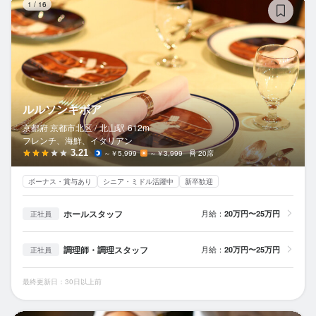
1
/
16
ルルソンキボア
京都府 京都市北区 /
北山
駅
612m
フレンチ、海鮮、イタリアン
3.21
～￥5,999
～￥3,999
20席
ボーナス・賞与あり
シニア・ミドル活躍中
新卒歓迎
ホールスタッフ
月給：
20万円〜25万円
正社員
調理師・調理スタッフ
月給：
20万円〜25万円
正社員
最終更新日：30日以上前