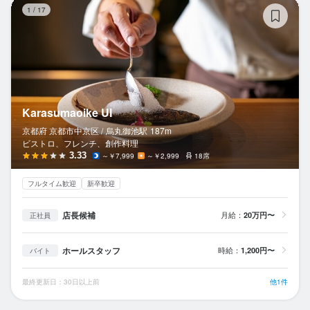
Ka
1
/
17
Karasumaoike UI
京都府 京都市中京区 /
烏丸御池
駅
187m
ビストロ、フレンチ、創作料理
3.33
～￥7,999
～￥2,999
18席
フルタイム歓迎
新卒歓迎
店長候補
月給：
20万円〜
正社員
ホールスタッフ
時給：
1,200円〜
バイト
最終更新日：30日以上前
他1件