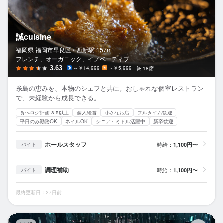
誠cuisine
福岡県 福岡市早良区 /
西新
駅
157m
フレンチ、オーガニック、イノベーティブ
3.63
～￥14,999
～￥5,999
18席
糸島の恵みを、本物のシェフと共に。おしゃれな個室レストラン
で、未経験から成長できる。
食べログ評価 3.5以上
個人経営
小さなお店
フルタイム歓迎
平日のみ勤務OK
ネイルOK
シニア・ミドル活躍中
新卒歓迎
ホールスタッフ
時給：
1,100円〜
バイト
調理補助
時給：
1,100円〜
バイト
最終更新日：27日前
炭