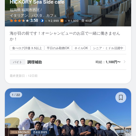
HICKORY Sea Side cafe
福岡県 福岡市西区 /
イタリアン、パスタ、カフェ
3.58
～￥2,999
～￥1,999
40席
海が目の前です！オーシャンビューのお店で一緒に働きません
か！
食べログ評価 3.5以上
平日のみ勤務OK
ネイルOK
シニア・ミドル活躍中
調理補助
時給：
1,100円〜
バイト
最終更新日：12日前
Re
1
/
22