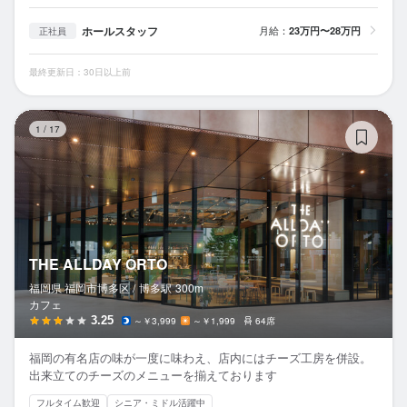
ホールスタッフ
月給：
23万円〜28万円
正社員
最終更新日：30日以上前
TH
1
/
17
THE ALLDAY ORTO
福岡県 福岡市博多区 /
博多
駅
300m
カフェ
3.25
～￥3,999
～￥1,999
64席
福岡の有名店の味が一度に味わえ、店内にはチーズ工房を併設。
出来立てのチーズのメニューを揃えております
フルタイム歓迎
シニア・ミドル活躍中