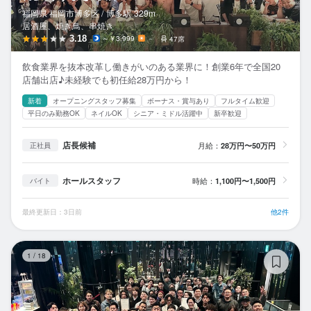
福岡県 福岡市博多区 /
博多
駅
329m
居酒屋、焼き鳥、串焼き
3.18
～￥3,999
－
47席
飲食業界を抜本改革し働きがいのある業界に！創業6年で全国20
店舗出店♪未経験でも初任給28万円から！
新着
オープニングスタッフ募集
ボーナス・賞与あり
フルタイム歓迎
平日のみ勤務OK
ネイルOK
シニア・ミドル活躍中
新卒歓迎
店長候補
月給：
28万円〜50万円
正社員
ホールスタッフ
時給：
1,100円〜1,500円
バイト
最終更新日：3日前
他2件
博
1
/
18