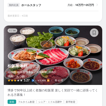
ホールスタッフ
月給：
18万円〜25万円
契約社員
最終更新日：4日前
松
1
/
14
松阪屋 本館
福岡県 福岡市博多区 /
呉服町
駅
388m
焼肉、もつ鍋
3.27
～￥5,999
－
50席
博多で50年以上続く老舗の松阪屋 楽しく笑顔で一緒に頑張ってく
れる方募集！
新着
フルタイム歓迎
シニア・ミドル活躍中
新卒歓迎