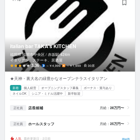
italian bar TAKA’s KITCHEN
福岡県 福岡市中央区 /
赤坂
駅
424m
イタリアン、ステーキ、居酒屋
3.36
～￥4,999
～￥1,999
30席
★天神・裏大名の緑豊かなオープンテラスイタリアン
新着
個人経営
オープニングスタッフ募集
ボーナス・賞与あり
ネイルOK
シニア・ミドル活躍中
新卒歓迎
店長候補
月給：
28万円〜
正社員
ホールスタッフ
月給：
25万円〜
正社員
人気
最終更新日：2日前
他4件