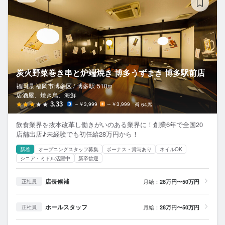
炭火野菜巻き串と炉端焼き 博多うずまき 博多駅前店
福岡県 福岡市博多区 /
博多
駅
510m
居酒屋、焼き鳥、海鮮
3.33
～￥3,999
～￥3,999
64席
飲食業界を抜本改革し働きがいのある業界に！創業6年で全国20
店舗出店♪未経験でも初任給28万円から！
新着
オープニングスタッフ募集
ボーナス・賞与あり
ネイルOK
シニア・ミドル活躍中
新卒歓迎
店長候補
月給：
28万円〜50万円
正社員
ホールスタッフ
月給：
28万円〜50万円
正社員