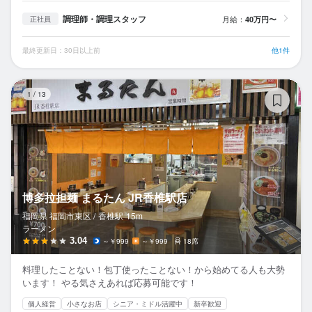
調理師・調理スタッフ
月給：
40万円〜
正社員
最終更新日：30日以上前
他1件
博
1
/
13
博多拉担麺 まるたん JR香椎駅店
福岡県 福岡市東区 /
香椎
駅
15m
ラーメン
3.04
～￥999
～￥999
18席
料理したことない！包丁使ったことない！から始めてる人も大勢
います！ やる気さえあれば応募可能です！
個人経営
小さなお店
シニア・ミドル活躍中
新卒歓迎