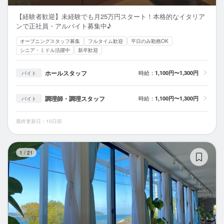
【経験者歓迎】未経験でも月25万円スタート！本格的なイタリア
ンで正社員・アルバイト募集中♪
オープニングスタッフ募集
フルタイム歓迎
平日のみ勤務OK
シニア・ミドル活躍中
新卒歓迎
ホールスタッフ
時給：
1,100円〜1,300円
バイト
調理師・調理スタッフ
時給：
1,100円〜1,300円
バイト
最終更新日：10日前
HI
1
/
21