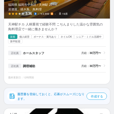
応募履歴
福岡県 福岡市中央区 /
天神
駅
201m
居酒屋、焼き鳥、鳥料理
WEB履歴書
3.36
～￥3,999
－
19席
天神駅チカ 人柄重視で経験不問 こぢんまりした温かな雰囲気の
スカウト・メルマガ受信設定
鳥料理店で一緒に働きませんか？
新着
個人経営
ボーナス・賞与あり
ネイルOK
シニア・ミドル活躍中
ヘルプ・お問い合わせフォーム
新卒歓迎
掲載をご検討の店舗様へ
ホールスタッフ
月給：
30万円〜
正社員
食べログ求人PRESS
調理補助
月給：
30万円〜
正社員
プライバシーポリシー
利用規約
最終更新日：12時間前
企業情報
履歴書を登録しておくと、応募がスムーズになり
作成する
ます。
it
1
/
18