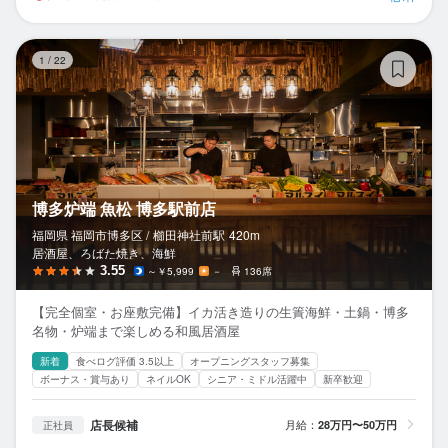
博
1
/
22
博多炉端 魚松 博多駅前店
福岡県 福岡市博多区 /
櫛田神社前
駅
420m
居酒屋、ろばた焼き、海鮮
3.55
～￥5,999
－
136席
【完全個室・お座敷完備】イカ活き造りの生簀海鮮・土鍋・博多
名物・炉端まで楽しめる和風居酒屋
新着
食べログ評価 3.5以上
オープニングスタッフ募集
ボーナス・賞与あり
ネイルOK
シニア・ミドル活躍中
新卒歓迎
店長候補
月給：
28万円〜50万円
正社員