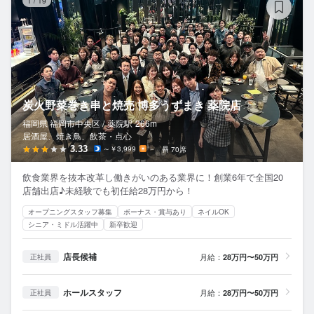
1
/
19
炭火野菜巻き串と焼売 博多うずまき 薬院店
福岡県 福岡市中央区 /
薬院
駅
266m
居酒屋、焼き鳥、飲茶・点心
3.33
～￥3,999
－
70席
飲食業界を抜本改革し働きがいのある業界に！創業6年で全国20
店舗出店♪未経験でも初任給28万円から！
オープニングスタッフ募集
ボーナス・賞与あり
ネイルOK
シニア・ミドル活躍中
新卒歓迎
店長候補
月給：
28万円〜50万円
正社員
ホールスタッフ
月給：
28万円〜50万円
正社員