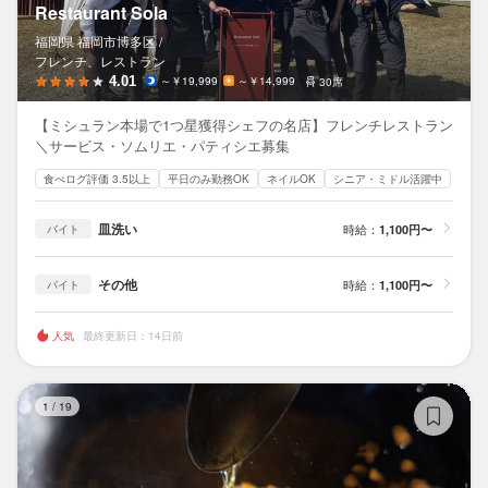
Restaurant Sola
福岡県 福岡市博多区 /
フレンチ、レストラン
4.01
～￥19,999
～￥14,999
30席
【ミシュラン本場で1つ星獲得シェフの名店】フレンチレストラン
＼サービス・ソムリエ・パティシエ募集
食べログ評価 3.5以上
平日のみ勤務OK
ネイルOK
シニア・ミドル活躍中
皿洗い
時給：
1,100円〜
バイト
その他
時給：
1,100円〜
バイト
人気
最終更新日：14日前
誠c
1
/
19