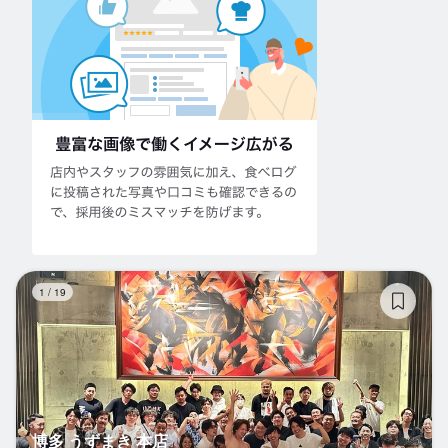
博
1
/
19
博多 うずまき 本店