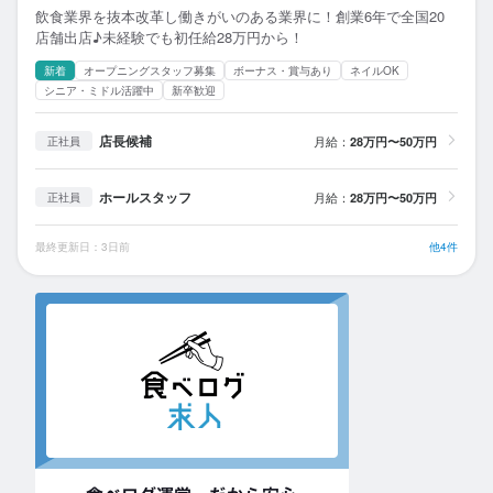
飲食業界を抜本改革し働きがいのある業界に！創業6年で全国20
店舗出店♪未経験でも初任給28万円から！
新着
オープニングスタッフ募集
ボーナス・賞与あり
ネイルOK
シニア・ミドル活躍中
新卒歓迎
店長候補
月給：
28万円〜50万円
正社員
ホールスタッフ
月給：
28万円〜50万円
正社員
最終更新日：3日前
他4件