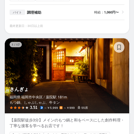
調理補助
時給：
1,060円〜
バイト
最終更新日：30日以上前
き
1
/
17
きんぎょ
福岡県 福岡市中央区 /
薬院
駅
181m
もつ鍋、しゃぶしゃぶ、牛タン
3.51
～￥5,999
～￥999
55席
【薬院駅徒歩3分】メインのもつ鍋と和をベースにした創作料理・
丁寧な接客を学べるお店です！