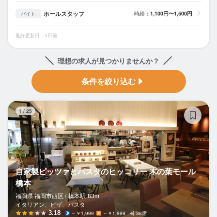
ホールスタッフ
時給：
1,100円〜1,500円
バイト
最終更新日：4日前
理想の求人が見つかりませんか？
条件を絞り込む
自
1
/
25
自家製ピッツァとパスタのヒッコリー 木の葉モール
橋本
福岡県 福岡市西区 /
橋本
駅
83m
イタリアン、ピザ、パスタ
3.18
～￥1,999
～￥1,999
38席