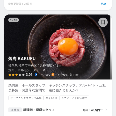
最終更新日：28日前
他3件
焼
1
/
13
焼肉 BAKUFU
福岡県 福岡市中央区 /
天神南
駅
419m
焼肉、ホルモン、ステーキ
3.09
～￥7,999
～￥1,999
34席
焼肉屋 ホールスタッフ、キッチンスタッフ、アルバイト・正社
員募集・お洒落な空間で一緒に働きませんか？
オープニングスタッフ募集
ネイルOK
シニア・ミドル活躍中
調理師・調理スタッフ
月給：
40万円〜
正社員