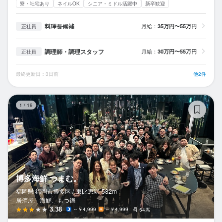
寮・社宅あり
ネイルOK
シニア・ミドル活躍中
新卒歓迎
料理長候補
月給：
35万円〜55万円
正社員
調理師・調理スタッフ
月給：
30万円〜55万円
正社員
最終更新日：3日前
他2件
博
1
/
19
博多海鮮 つまむ。
福岡県 福岡市博多区 /
東比恵
駅
582m
居酒屋、海鮮、もつ鍋
3.38
～￥4,999
～￥4,999
54席