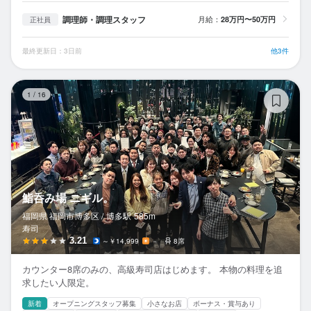
調理師・調理スタッフ
月給：
28万円〜50万円
正社員
最終更新日：3日前
他3件
鮨
1
/
16
鮨呑み場 ニギル。
福岡県 福岡市博多区 /
博多
駅
585m
寿司
3.21
～￥14,999
－
8席
カウンター8席のみの、高級寿司店はじめます。 本物の料理を追
求したい人限定。
新着
オープニングスタッフ募集
小さなお店
ボーナス・賞与あり