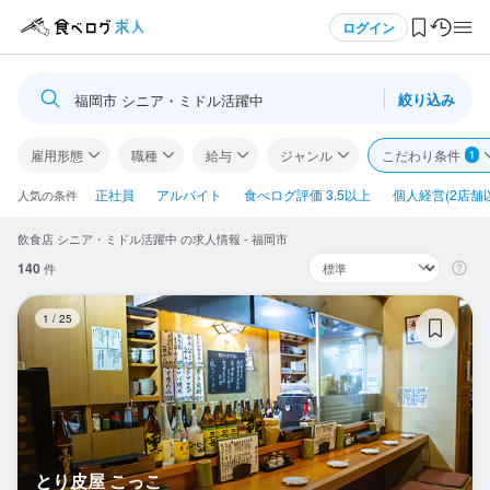
メニュー
ログイン
絞り込み
福岡市 シニア・ミドル活躍中
ログイン・無料会員登録
雇用形態
職種
給与
ジャンル
こだわり条件
1
食べログ求人TOP
正社員
アルバイト
食べログ評価 3.5以上
個人経営(2店舗
人気の条件
飲食店 シニア・ミドル活躍中 の求人情報 - 福岡市
求人検索
140
件
マイページ管理
と
1
/
25
閲覧履歴
気になる求人
検索履歴・保存した条件
とり皮屋 こっこ