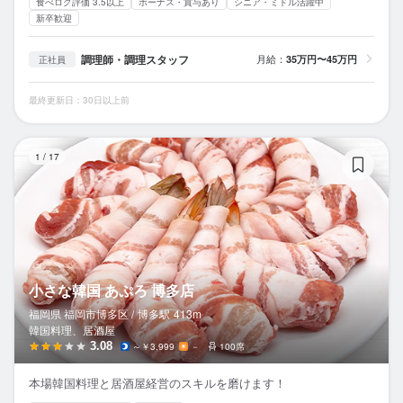
食べログ評価 3.5以上
ボーナス・賞与あり
シニア・ミドル活躍中
新卒歓迎
調理師・調理スタッフ
月給：
35万円〜45万円
正社員
最終更新日：30日以上前
小
1
/
17
小さな韓国 あぷろ 博多店
福岡県 福岡市博多区 /
博多
駅
413m
韓国料理、居酒屋
3.08
～￥3,999
－
100席
本場韓国料理と居酒屋経営のスキルを磨けます！