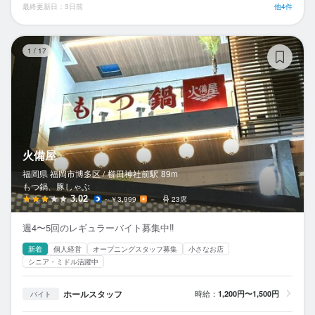
最終更新日：3日前
他4件
火
1
/
17
火備屋
福岡県 福岡市博多区 /
櫛田神社前
駅
89m
もつ鍋、豚しゃぶ
3.02
～￥3,999
－
23席
週4〜5回のレギュラーバイト募集中‼️
新着
個人経営
オープニングスタッフ募集
小さなお店
シニア・ミドル活躍中
ホールスタッフ
時給：
1,200円〜1,500円
バイト