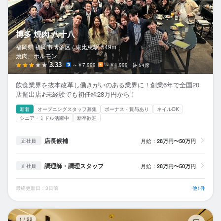
博多 焼肉 八十八
福岡県 福岡市博多区 /
東比恵
駅
549m
焼肉、ホルモン
3.33
～￥7,999
～￥1,999
54席
飲食業界を抜本改革し働きがいのある業界に！創業6年で全国20
店舗出店♪未経験でも初任給28万円から！
新着
オープニングスタッフ募集
ボーナス・賞与あり
ネイルOK
シニア・ミドル活躍中
新卒歓迎
店長候補
月給：
28万円〜50万円
正社員
調理師・調理スタッフ
月給：
28万円〜50万円
正社員
最終更新日：3日前
他1件
炭
1
/
22