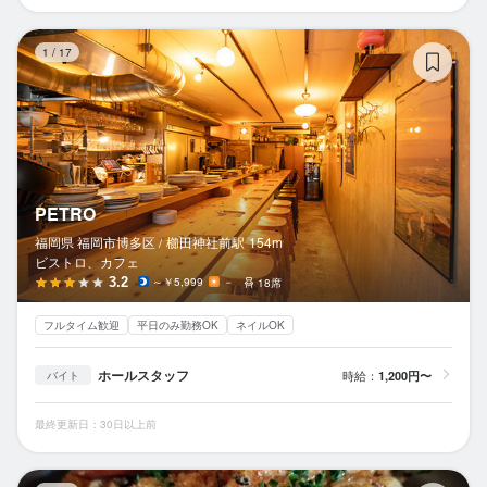
P
1
/
17
PETRO
福岡県 福岡市博多区 /
櫛田神社前
駅
154m
ビストロ、カフェ
3.2
～￥5,999
－
18席
フルタイム歓迎
平日のみ勤務OK
ネイルOK
ホールスタッフ
時給：
1,200円〜
バイト
最終更新日：30日以上前
ス