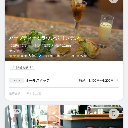
ハーブティー＆ラウンジ リンデン
福岡県 福岡市中央区 /
薬院大通
駅
336m
カフェ、バー
3.04
～￥1,999
～￥1,999
24席
平日のみ勤務OK
ホールスタッフ
時給：
1,100円〜1,200円
バイト
最終更新日：30日以上前
コ
1
/
13