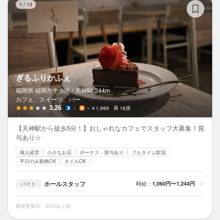
1
/
13
ぎるふりかふぇ
福岡県 福岡市中央区 /
天神
駅
244m
カフェ、スイーツ、バー
3.26
－
～￥1,999
16席
【天神駅から徒歩5分！】おしゃれなカフェでスタッフ大募集！賞
与あり☆
個人経営
小さなお店
ボーナス・賞与あり
フルタイム歓迎
平日のみ勤務OK
ネイルOK
ホールスタッフ
時給：
1,060円〜1,244円
バイト
最終更新日：30日以上前