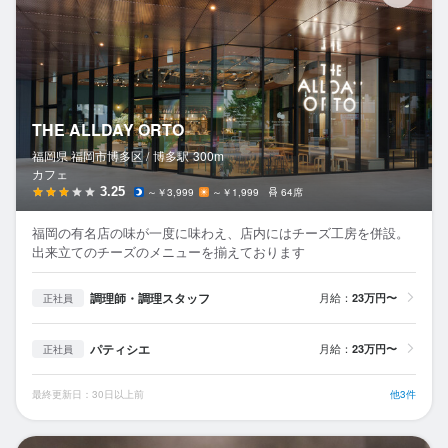
THE ALLDAY ORTO
福岡県 福岡市博多区 /
博多
駅
300m
カフェ
3.25
～￥3,999
～￥1,999
64席
福岡の有名店の味が一度に味わえ、店内にはチーズ工房を併設。
出来立てのチーズのメニューを揃えております
調理師・調理スタッフ
月給：
23万円〜
正社員
パティシエ
月給：
23万円〜
正社員
最終更新日：30日以上前
他3件
ぎ