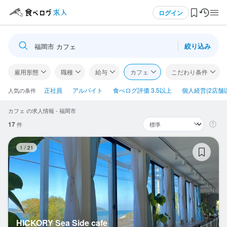
メニュー
ログイン
絞り込み
福岡市 カフェ
ログイン・無料会員登録
雇用形態
職種
給与
カフェ
こだわり条件
食べログ求人TOP
正社員
アルバイト
食べログ評価 3.5以上
個人経営(2店舗
人気の条件
カフェ の求人情報 - 福岡市
求人検索
17
件
マイページ管理
HI
1
/
21
閲覧履歴
気になる求人
検索履歴・保存した条件
HICKORY Sea Side cafe