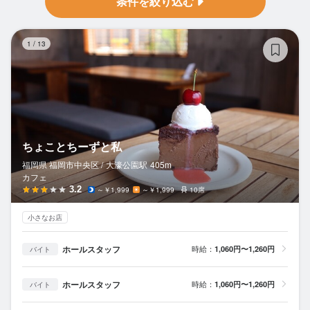
条件を絞り込む
ち
1
/
13
ちょことちーずと私
福岡県 福岡市中央区 /
大濠公園
駅
405m
カフェ
3.2
～￥1,999
～￥1,999
10席
小さなお店
ホールスタッフ
時給：
1,060円〜1,260円
バイト
ホールスタッフ
時給：
1,060円〜1,260円
バイト