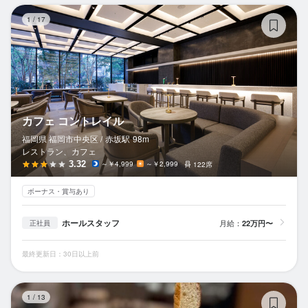
カ
1
/
17
カフェ コントレイル
福岡県 福岡市中央区 /
赤坂
駅
98m
レストラン、カフェ
3.32
～￥4,999
～￥2,999
122席
ボーナス・賞与あり
ホールスタッフ
月給：
22万円〜
正社員
最終更新日：30日以上前
ハ
1
/
13