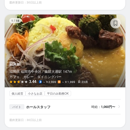
最終更新日：30日以上前
回k
1
/
14
回kai
福岡県 福岡市中央区 /
薬院大通
駅
147m
カフェ、カレー、ダイニングバー
3.44
～￥2,999
～￥1,999
23席
個人経営
小さなお店
平日のみ勤務OK
ホールスタッフ
時給：
1,060円〜
バイト
最終更新日：30日以上前