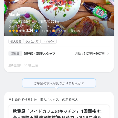
Manly
福岡県 福岡市中央区 /
薬院
駅
398m
ダイニングバー、パンケーキ、カフェ
3.34
～￥3,999
～￥1,999
25席
個人経営
小さなお店
ネイルOK
調理師・調理スタッフ
月給：
21万円〜26万円
正社員
最終更新日：30日以上前
ご希望の求人が見つかりませんか？
同じ条件で検索した「求人ボックス」の新着求人
秋葉原「メイドカフェのキッチン」 1回面接 社
会人経験不問 未経験歓迎/月給23万/SNSに強み