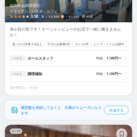
応募履歴
福岡県 福岡市西区 /
イタリアン、パスタ、カフェ
WEB履歴書
3.58
～￥2,999
～￥1,999
40席
海が目の前です！オーシャンビューのお店で一緒に働きません
スカウト・メルマガ受信設定
か！
食べログ評価 3.5以上
平日のみ勤務OK
ネイルOK
シニア・ミドル活躍中
ヘルプ・お問い合わせフォーム
ホールスタッフ
時給：
1,100円〜
バイト
掲載をご検討の店舗様へ
食べログ求人PRESS
調理補助
時給：
1,100円〜
バイト
プライバシーポリシー
最終更新日：13日前
利用規約
企業情報
履歴書を登録しておくと、応募がスムーズになり
作成する
ます。
TH
1
/
17