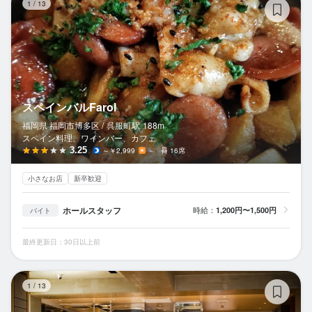
1
/
13
スペインバルFarol
福岡県 福岡市博多区 /
呉服町
駅
188m
スペイン料理、ワインバー、カフェ
3.25
～￥2,999
－
16席
小さなお店
新卒歓迎
ホールスタッフ
時給：
1,200円〜1,500円
バイト
最終更新日：30日以上前
so
1
/
13