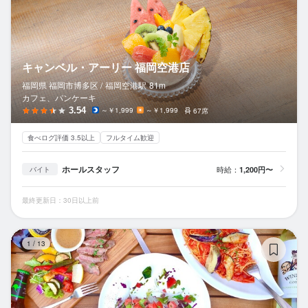
キャンベル・アーリー 福岡空港店
福岡県 福岡市博多区 /
福岡空港
駅
81m
カフェ、パンケーキ
3.54
～￥1,999
～￥1,999
67席
食べログ評価 3.5以上
フルタイム歓迎
ホールスタッフ
時給：
1,200円〜
バイト
最終更新日：30日以上前
Ma
1
/
13