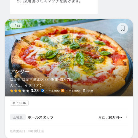
ア
1
/
13
アンジー
福岡県 福岡市博多区 /
中洲川端
駅
75m
カフェ、イタリアン
3.28
～￥3,999
～￥1,999
33席
ネイルOK
ホールスタッフ
月給：
20万円〜
正社員
最終更新日：30日以上前