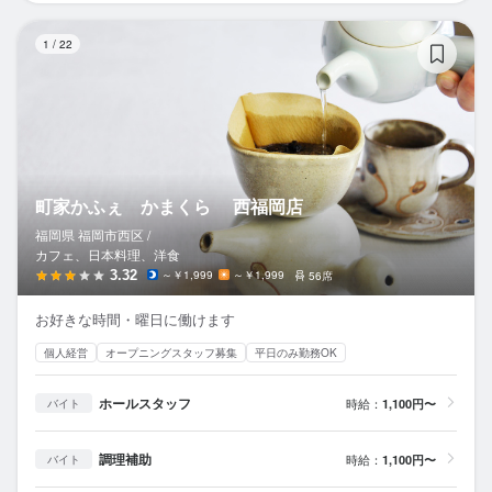
町
1
/
22
町家かふぇ かまくら 西福岡店
福岡県 福岡市西区 /
カフェ、日本料理、洋食
3.32
～￥1,999
～￥1,999
56席
お好きな時間・曜日に働けます
個人経営
オープニングスタッフ募集
平日のみ勤務OK
ホールスタッフ
時給：
1,100円〜
バイト
調理補助
時給：
1,100円〜
バイト