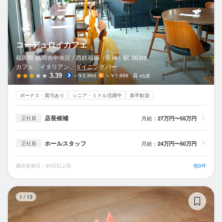
コーデュロイカフェ
福岡県 福岡市中央区 /
西鉄福岡（天神）
駅
363m
カフェ、イタリアン、ダイニングバー
3.39
～￥2,999
～￥1,999
45席
ボーナス・賞与あり
シニア・ミドル活躍中
新卒歓迎
店長候補
月給：
27万円〜55万円
正社員
ホールスタッフ
月給：
24万円〜50万円
正社員
最終更新日：30日以上前
他3件
キ
1
/
13