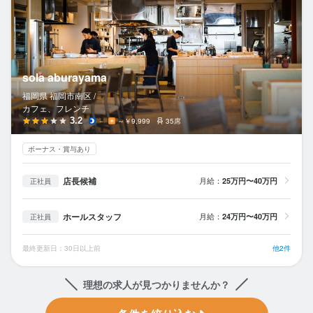
sola aburayama
福岡県 福岡市南区 /
カフェ、フレンチ
3.2
－
～￥9,999
35席
ボーナス・賞与あり
店長候補
月給：
25万円〜40万円
正社員
ホールスタッフ
月給：
24万円〜40万円
正社員
最終更新日：30日以上前
他2件
理想の求人が見つかりませんか？