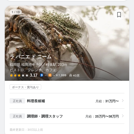
ラ
1
/
13
ラ パニエ ド ニーム
福岡県 福岡市中央区 /
桜坂
駅
203m
ビストロ、フレンチ、カフェ
3.17
－
～￥1,999
40席
ボーナス・賞与あり
料理長候補
月給：
31万円〜
正社員
調理師・調理スタッフ
月給：
25万円〜38万円
正社員
最終更新日：30日以上前