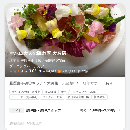
マ
1
/
23
マハロ大人の隠れ家 大名店
福岡県 福岡市中央区 /
赤坂
駅
270m
ダイニングバー、カフェ
3.62
～￥4,999
～￥2,999
37席
履歴書不要◎キッチン大募集！未経験OK、研修サポートあり
食べログ評価 3.5以上
個人経営
オープニングスタッフ募集
ボーナス・賞与あり
フルタイム歓迎
平日のみ勤務OK
新卒歓迎
調理師・調理スタッフ
時給：
1,100円〜2,000円
バイト
最終更新日：30日以上前