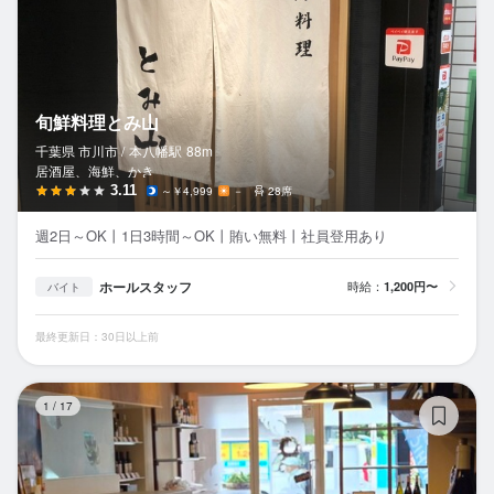
旬鮮料理とみ山
千葉県 市川市 /
本八幡
駅
88m
居酒屋、海鮮、かき
3.11
～￥4,999
－
28席
週2日～OK丨1日3時間～OK丨賄い無料丨社員登用あり
ホールスタッフ
時給：
1,200円〜
バイト
最終更新日：30日以上前
wi
1
/
17