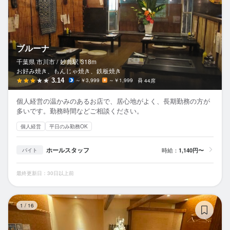
ブルーナ
千葉県 市川市 /
妙典
駅
318m
お好み焼き、もんじゃ焼き、鉄板焼き
3.14
～￥3,999
～￥1,999
44席
個人経営の温かみのあるお店で、居心地がよく、長期勤務の方が
多いです。勤務時間などご相談ください。
個人経営
平日のみ勤務OK
ホールスタッフ
時給：
1,140円〜
バイト
最終更新日：30日以上前
居
1
/
16