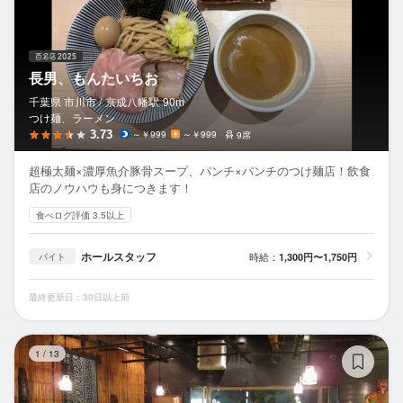
長男、もんたいちお
千葉県 市川市 /
京成八幡
駅
90m
つけ麺、ラーメン
3.73
～￥999
～￥999
9席
超極太麺×濃厚魚介豚骨スープ、パンチ×パンチのつけ麺店！飲食
店のノウハウも身につきます！
食べログ評価 3.5以上
ホールスタッフ
時給：
1,300円〜1,750円
バイト
最終更新日：30日以上前
ブ
1
/
13