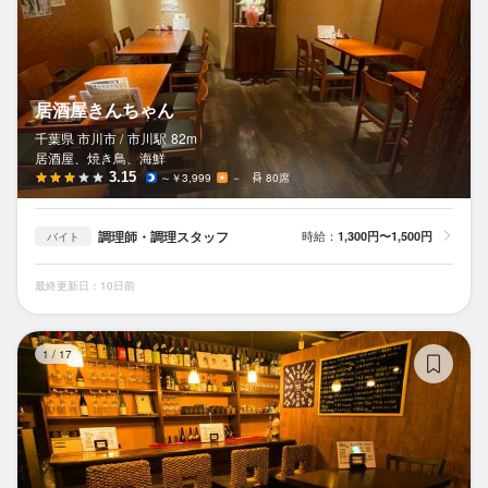
居酒屋きんちゃん
千葉県 市川市 /
市川
駅
82m
居酒屋、焼き鳥、海鮮
3.15
～￥3,999
－
80席
調理師・調理スタッフ
時給：
1,300円〜1,500円
バイト
最終更新日：10日前
日
1
/
17