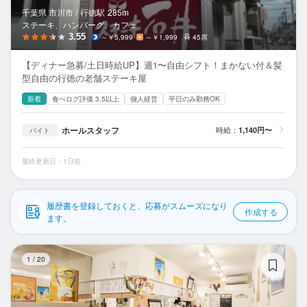
応募履歴
千葉県 市川市 /
行徳
駅
285m
ステーキ、ハンバーグ、カフェ
WEB履歴書
3.55
～￥5,999
～￥1,999
45席
【ディナー急募/土日時給UP】週1〜自由シフト！まかない付＆髪
スカウト・メルマガ受信設定
型自由の行徳の老舗ステーキ屋
新着
食べログ評価 3.5以上
個人経営
平日のみ勤務OK
ヘルプ・お問い合わせフォーム
ホールスタッフ
時給：
1,140円〜
バイト
掲載をご検討の店舗様へ
食べログ求人PRESS
最終更新日：1日前
プライバシーポリシー
利用規約
履歴書を登録しておくと、応募がスムーズになり
作成する
ます。
企業情報
食
1
/
20