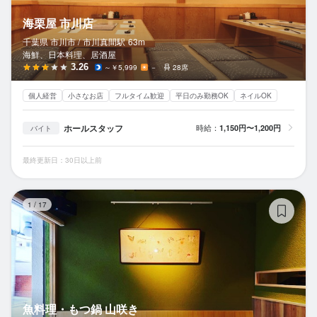
海栗屋 市川店
千葉県 市川市 /
市川真間
駅
63m
海鮮、日本料理、居酒屋
3.26
～￥5,999
－
28席
個人経営
小さなお店
フルタイム歓迎
平日のみ勤務OK
ネイルOK
ホールスタッフ
時給：
1,150円〜1,200円
バイト
最終更新日：30日以上前
魚
1
/
17
魚料理・もつ鍋 山咲き