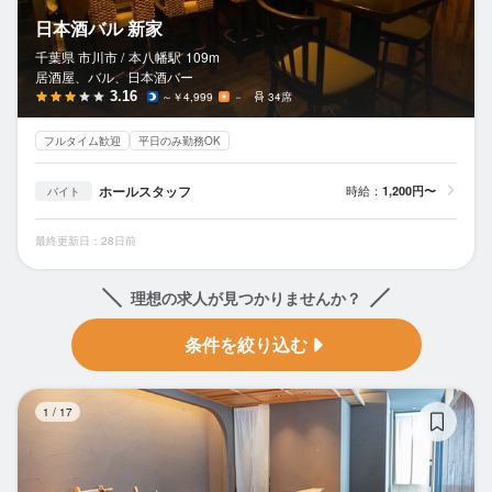
日本酒バル 新家
千葉県 市川市 /
本八幡
駅
109m
居酒屋、バル、日本酒バー
3.16
～￥4,999
－
34席
フルタイム歓迎
平日のみ勤務OK
ホールスタッフ
時給：
1,200円〜
バイト
最終更新日：28日前
理想の求人が見つかりませんか？
条件を絞り込む
鮨
1
/
17