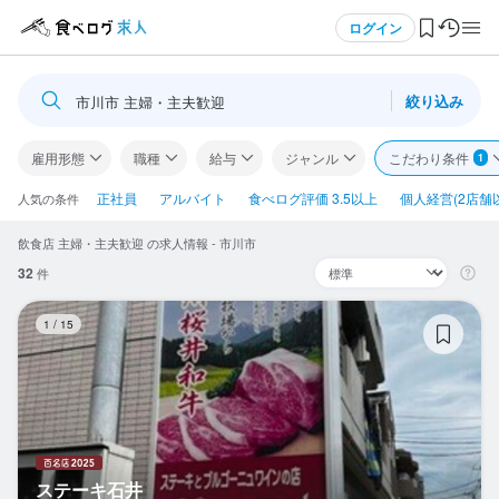
メニュー
ログイン
絞り込み
市川市 主婦・主夫歓迎
ログイン・無料会員登録
雇用形態
職種
給与
ジャンル
こだわり条件
1
食べログ求人TOP
正社員
アルバイト
食べログ評価 3.5以上
個人経営(2店舗
人気の条件
飲食店 主婦・主夫歓迎 の求人情報 - 市川市
求人検索
32
件
マイページ管理
ス
1
/
15
閲覧履歴
気になる求人
検索履歴・保存した条件
ステーキ石井