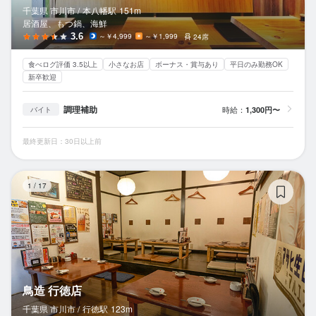
千葉県 市川市 /
本八幡
駅
151m
居酒屋、もつ鍋、海鮮
3.6
～￥4,999
～￥1,999
24席
食べログ評価 3.5以上
小さなお店
ボーナス・賞与あり
平日のみ勤務OK
新卒歓迎
調理補助
時給：
1,300円〜
バイト
最終更新日：30日以上前
鳥
1
/
17
鳥造 行徳店
千葉県 市川市 /
行徳
駅
123m