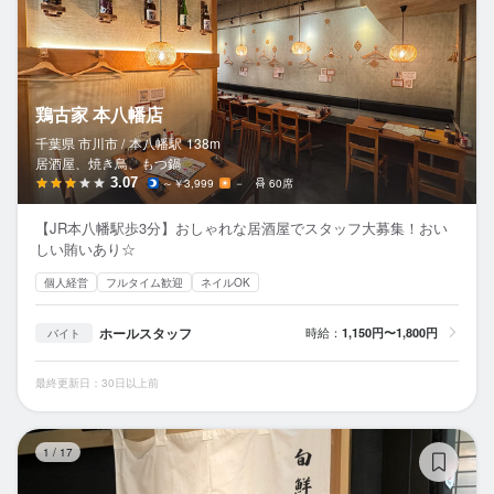
鶏古家 本八幡店
千葉県 市川市 /
本八幡
駅
138m
居酒屋、焼き鳥、もつ鍋
3.07
～￥3,999
－
60席
【JR本八幡駅歩3分】おしゃれな居酒屋でスタッフ大募集！おい
しい賄いあり☆
個人経営
フルタイム歓迎
ネイルOK
ホールスタッフ
時給：
1,150円〜1,800円
バイト
最終更新日：30日以上前
旬
1
/
17