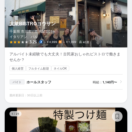
大衆BISTROヨウサン
千葉県 市川市 /
市川
駅
201m
イタリアン、バル
3.26
～￥4,999
～￥1,999
40席
アルバイト未経験でも大丈夫！古民家おしゃれビストロで働きま
せんか？
個人経営
フルタイム歓迎
ネイルOK
ホールスタッフ
時給：
1,140円〜
バイト
最終更新日：30日以上前
長
1
/
21