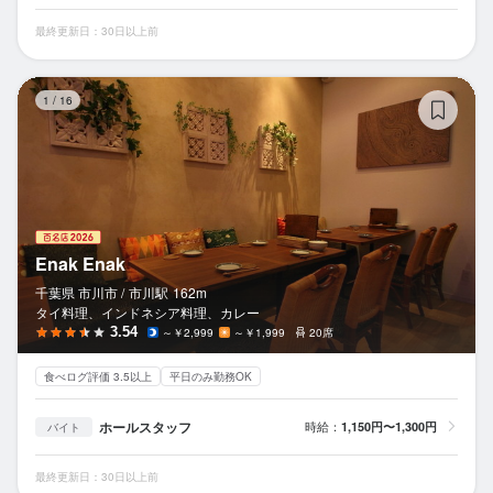
最終更新日：30日以上前
En
1
/
16
Enak Enak
千葉県 市川市 /
市川
駅
162m
タイ料理、インドネシア料理、カレー
3.54
～￥2,999
～￥1,999
20席
食べログ評価 3.5以上
平日のみ勤務OK
ホールスタッフ
時給：
1,150円〜1,300円
バイト
最終更新日：30日以上前