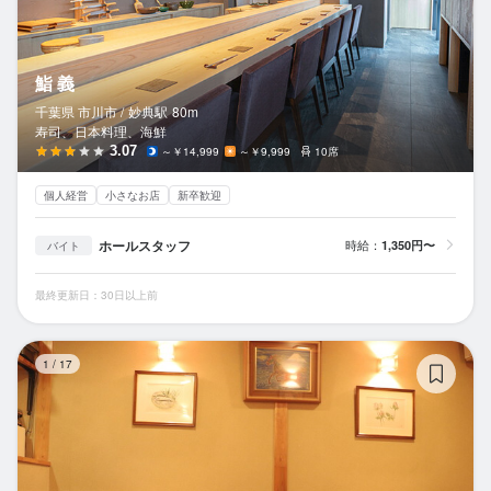
鮨 義
千葉県 市川市 /
妙典
駅
80m
寿司、日本料理、海鮮
3.07
～￥14,999
～￥9,999
10席
個人経営
小さなお店
新卒歓迎
ホールスタッフ
時給：
1,350円〜
バイト
最終更新日：30日以上前
海
1
/
17