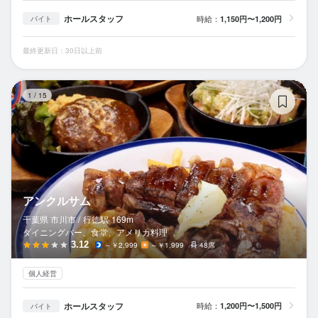
ホールスタッフ
時給：
1,150円〜1,200円
バイト
最終更新日：30日以上前
ア
1
/
15
アンクルサム
千葉県 市川市 /
行徳
駅
169m
ダイニングバー、食堂、アメリカ料理
3.12
～￥2,999
～￥1,999
48席
個人経営
ホールスタッフ
時給：
1,200円〜1,500円
バイト