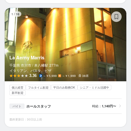
La
1
/
16
La Aerny Marris
千葉県 市川市 /
本八幡
駅
277m
イタリアン、パスタ、ピザ
3.36
～￥5,999
～￥1,999
38席
個人経営
フルタイム歓迎
平日のみ勤務OK
シニア・ミドル活躍中
新卒歓迎
ホールスタッフ
時給：
1,140円〜
バイト
最終更新日：30日以上前