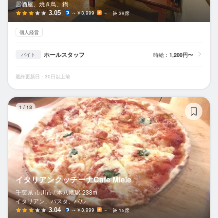
居酒屋、焼き鳥、鍋
3.05
～￥3,999
－
39席
個人経営
ホールスタッフ
時給：
1,200円〜
バイト
最終更新日：30日以上前
イ
1
/
13
イタリアンクッチーナCafe Miele
千葉県 市川市 /
本八幡
駅
238m
イタリアン、パスタ、バル
3.04
～￥3,999
－
15席