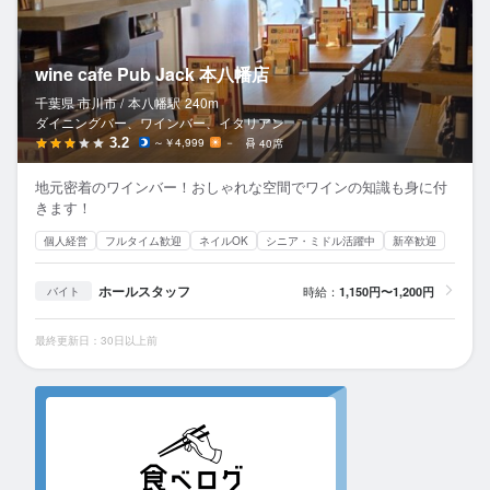
wine cafe Pub Jack 本八幡店
千葉県 市川市 /
本八幡
駅
240m
ダイニングバー、ワインバー、イタリアン
3.2
～￥4,999
－
40席
地元密着のワインバー！おしゃれな空間でワインの知識も身に付
きます！
個人経営
フルタイム歓迎
ネイルOK
シニア・ミドル活躍中
新卒歓迎
ホールスタッフ
時給：
1,150円〜1,200円
バイト
最終更新日：30日以上前