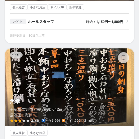
個人経営
小さなお店
ネイルOK
新卒歓迎
ホールスタッフ
時給：
1,150円〜1,800円
バイト
最終更新日：30日以上前
魚
1
/
13
魚幸
千葉県 市川市 /
南行徳
駅
642m
居酒屋、海鮮
3.26
～￥3,999
～￥1,999
18席
個人経営
小さなお店