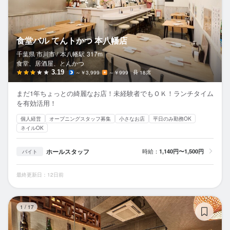
食堂バル てんトかつ 本八幡店
千葉県 市川市 /
本八幡
駅
317m
食堂、居酒屋、とんかつ
3.19
～￥3,999
～￥999
18席
まだ1年ちょっとの綺麗なお店！未経験者でもＯＫ！ランチタイム
を有効活用！
個人経営
オープニングスタッフ募集
小さなお店
平日のみ勤務OK
ネイルOK
ホールスタッフ
時給：
1,140円〜1,500円
バイト
最終更新日：12日前
鶏
1
/
17