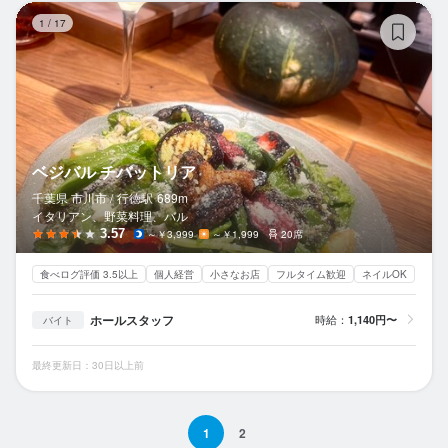
ベ
1
/
17
ベジバル チバットリア
千葉県 市川市 /
行徳
駅
689m
イタリアン、野菜料理、バル
3.57
～￥3,999
～￥1,999
20席
食べログ評価 3.5以上
個人経営
小さなお店
フルタイム歓迎
ネイルOK
ホールスタッフ
時給：
1,140円〜
バイト
最終更新日：30日以上前
1
2