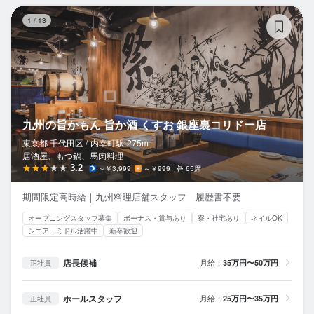
九
1
/
13
九州の旨かもん 旨か酒 くすお 銀座裏コリドー店
東京都 千代田区 /
内幸町
駅
275m
居酒屋、もつ鍋、馬肉料理
3.2
～￥3,999
～￥999
65席
期間限定高時給｜九州料理店舗スタッフ 履歴書不要
オープニングスタッフ募集
ボーナス・賞与あり
寮・社宅あり
ネイルOK
シニア・ミドル活躍中
新卒歓迎
店長候補
月給：
35万円〜50万円
正社員
ホールスタッフ
月給：
25万円〜35万円
正社員