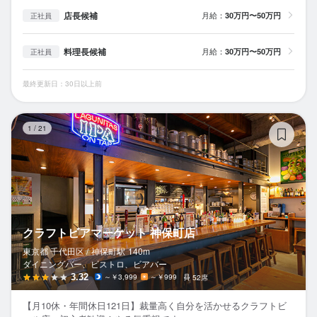
店長候補
月給：
30万円〜50万円
正社員
料理長候補
月給：
30万円〜50万円
正社員
最終更新日：30日以上前
ク
1
/
21
クラフトビアマーケット 神保町店
東京都 千代田区 /
神保町
駅
140m
ダイニングバー、ビストロ、ビアバー
3.32
～￥3,999
～￥999
52席
【月10休・年間休日121日】裁量高く自分を活かせるクラフトビ