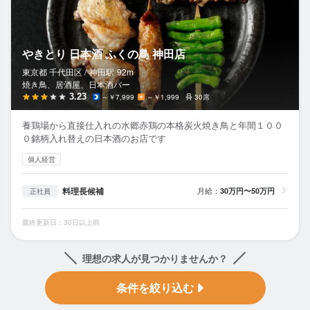
やきとり 日本酒 ふくの鳥 神田店
東京都 千代田区 /
神田
駅
92m
焼き鳥、居酒屋、日本酒バー
3.23
～￥7,999
～￥1,999
30席
養鶏場から直接仕入れの水郷赤鶏の本格炭火焼き鳥と年間１００
０銘柄入れ替えの日本酒のお店です
個人経営
料理長候補
月給：
30万円〜50万円
正社員
最終更新日：30日以上前
理想の求人が見つかりませんか？
条件を絞り込む