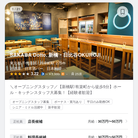
SA
1
/
21
SAKABA Dotto. 新橋・日比谷OKUROJI
東京都 千代田区 /
内幸町
駅
275m
居酒屋、日本酒バー、日本料理
3.22
～￥5,999
－
25席
＼オープニングスタッフ／【新橋駅/有楽町から徒歩5分】ホー
ル・キッチンスタッフ大募集！【経験者歓迎】
オープニングスタッフ募集
ボーナス・賞与あり
平日のみ勤務OK
シニア・ミドル活躍中
新卒歓迎
店長候補
月給：
30万円〜50万円
正社員
料理長候補
月給：
30万円〜50万円
正社員