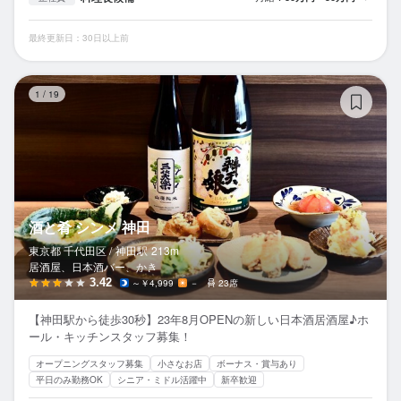
最終更新日：30日以上前
酒
1
/
19
酒と肴 シンメ 神田
東京都 千代田区 /
神田
駅
213m
居酒屋、日本酒バー、かき
3.42
～￥4,999
－
23席
【神田駅から徒歩30秒】23年8月OPENの新しい日本酒居酒屋♪ホ
ール・キッチンスタッフ募集！
オープニングスタッフ募集
小さなお店
ボーナス・賞与あり
平日のみ勤務OK
シニア・ミドル活躍中
新卒歓迎