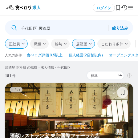
メニュー
ログイン
絞り込み
千代田区 居酒屋
ログイン・無料会員登録
正社員
職種
給与
居酒屋
こだわり条件
食べログ求人TOP
食べログ評価 3.5以上
個人経営(2店舗以内)
オープニングス
人気の条件
居酒屋 正社員 の転職・求人情報 - 千代田区
求人検索
181
件
マイページ管理
酒
1
/
21
閲覧履歴
気になる求人
検索履歴・保存した条件
酒蔵レストラン宝 東京国際フォーラム店