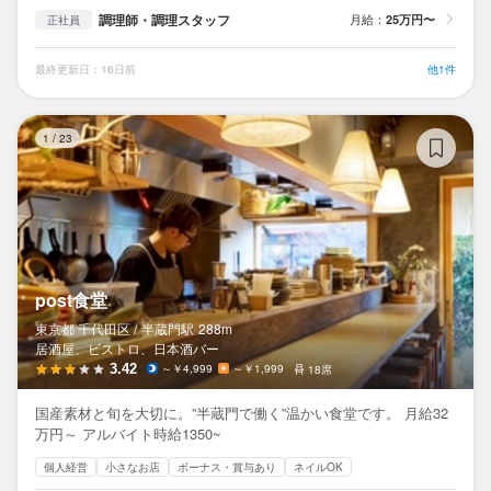
調理師・調理スタッフ
月給：
25万円〜
正社員
最終更新日：16日前
他1件
po
1
/
23
post食堂
東京都 千代田区 /
半蔵門
駅
288m
居酒屋、ビストロ、日本酒バー
3.42
～￥4,999
～￥1,999
18席
国産素材と旬を大切に。”半蔵門で働く”温かい食堂です。 月給32
万円～ アルバイト時給1350~
個人経営
小さなお店
ボーナス・賞与あり
ネイルOK