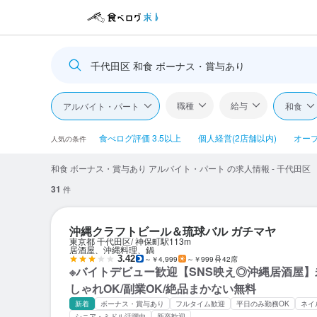
千代田区 和食 ボーナス・賞与あり
職種
給与
アルバイト・パート
和食
食べログ評価 3.5以上
個人経営(2店舗以内)
オー
人気の条件
和食 ボーナス・賞与あり アルバイト・パート の求人情報 - 千代田区
31
件
沖縄クラフトビール＆琉球バル ガチマヤ
東京都 千代田区
神保町駅
113m
居酒屋、沖縄料理、鍋
3.42
～￥4,999
～￥999
42席
※バイトデビュー歓迎【SNS映え◎沖縄居酒屋】
しゃれOK/副業OK/絶品まかない無料
新着
ボーナス・賞与あり
フルタイム歓迎
平日のみ勤務OK
ネイ
シニア・ミドル活躍中
新卒歓迎