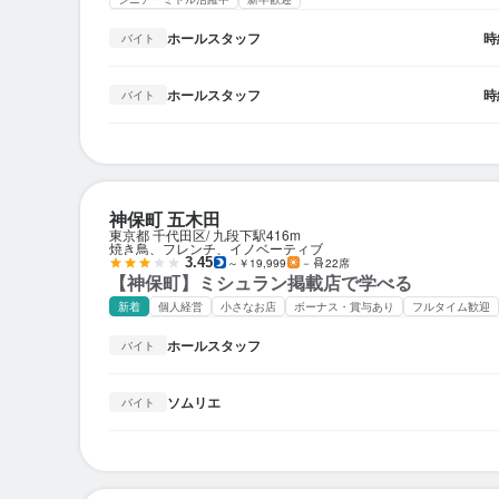
ホールスタッフ
時
バイト
ホールスタッフ
時
バイト
神保町 五木田
東京都 千代田区
九段下駅
416m
焼き鳥、フレンチ、イノベーティブ
3.45
～￥19,999
－
22席
【神保町】ミシュラン掲載店で学べる
新着
個人経営
小さなお店
ボーナス・賞与あり
フルタイム歓迎
ホールスタッフ
バイト
ソムリエ
バイト