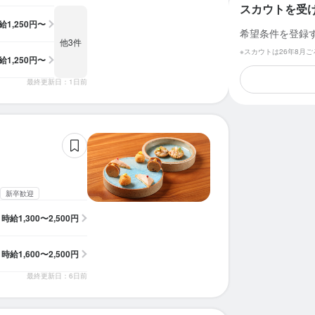
スカウトを受
給
1,250円〜
希望条件を登録
他3件
※スカウトは26年8月
給
1,250円〜
最終更新日：1日前
新卒歓迎
時給
1,300〜2,500円
時給
1,600〜2,500円
最終更新日：6日前