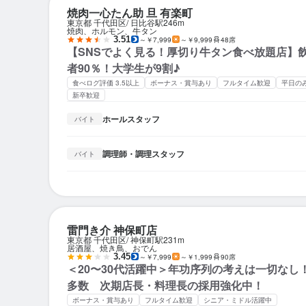
焼肉一心たん助 旦 有楽町
東京都 千代田区
日比谷駅
246m
焼肉、ホルモン、牛タン
3.51
～￥7,999
～￥9,999
48席
【SNSでよく見る！厚切り牛タン食べ放題店】
者90％！大学生が9割♪
食べログ評価 3.5以上
ボーナス・賞与あり
フルタイム歓迎
平日の
新卒歓迎
ホールスタッフ
バイト
調理師・調理スタッフ
バイト
雷門き介 神保町店
東京都 千代田区
神保町駅
231m
居酒屋、焼き鳥、おでん
3.45
～￥7,999
～￥1,999
90席
＜20〜30代活躍中＞年功序列の考えは一切なし
多数 次期店長・料理長の採用強化中！
ボーナス・賞与あり
フルタイム歓迎
シニア・ミドル活躍中