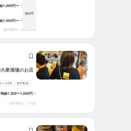
給
1,400円〜
他4件
給
1,400円〜
最終更新日：30日以上前
の大衆酒場のお店
ネイルOK
新卒歓迎
時給
1,300〜1,600円
最終更新日：17日前