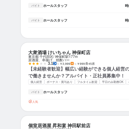
ホールスタッフ
時
バイト
ホールスタッフ
時
バイト
大衆酒場 けいちゃん 神保町店
東京都 千代田区
神保町駅
177m
居酒屋、串揚げ、焼酎バー
3.1
～￥3,999
～￥999
45席
【未経験者歓迎】幅広い経験ができる個人経営
で働きませんか？アルバイト・正社員募集中！
個人経営
ボーナス・賞与あり
フルタイム歓迎
平日のみ勤務OK
ホールスタッフ
バイト
人気
個室居酒屋 昇和宴 神田駅前店