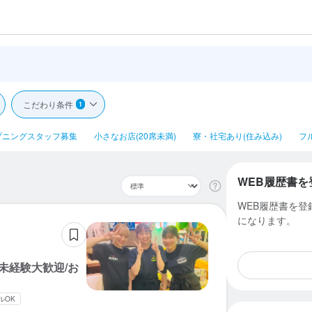
こだわり条件
1
プニングスタッフ募集
小さなお店(20席未満)
寮・社宅あり(住み込み)
フ
WEB履歴書を
WEB履歴書を
になります。
未経験大歓迎/お
ルOK