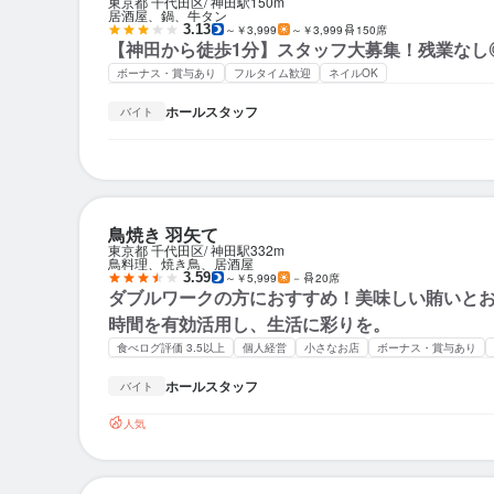
東京都 千代田区
神田駅
150m
居酒屋、鍋、牛タン
3.13
～￥3,999
～￥3,999
150席
【神田から徒歩1分】スタッフ大募集！残業なし
ボーナス・賞与あり
フルタイム歓迎
ネイルOK
ホールスタッフ
バイト
鳥焼き 羽矢て
東京都 千代田区
神田駅
332m
鳥料理、焼き鳥、居酒屋
3.59
～￥5,999
－
20席
ダブルワークの方におすすめ！美味しい賄いと
時間を有効活用し、生活に彩りを。
食べログ評価 3.5以上
個人経営
小さなお店
ボーナス・賞与あり
ホールスタッフ
バイト
人気