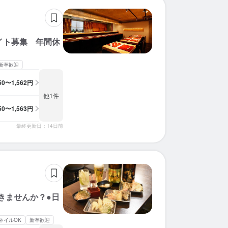
イト募集 年間休
新卒歓迎
250〜1,562円
他1件
250〜1,563円
最終更新日：14日前
きませんか？●日
ネイルOK
新卒歓迎