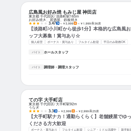
広島風お好み焼 もみじ屋 神田店
東京都 千代田区
淡路町駅
165m
お好み焼き、居酒屋、鉄板焼き
3.47
～￥3,999
～￥1,999
36席
【淡路町/小川町から徒歩1分】本格的な広島風
ッフ大募集！賞与あり☆
個人経営
ボーナス・賞与あり
フルタイム歓迎
平日のみ勤務OK
ホールスタッフ
バイト
調理師・調理スタッフ
バイト
ての字 大手町店
東京都 千代田区
大手町駅
92m
うなぎ
3.3
～￥2,999
～￥2,999
25席
【大手町駅ナカ！通勤らくらく】老舗鰻屋でゆ
くださる方大歓迎
ボーナス・賞与あり
フルタイム歓迎
シニア・ミドル活躍中
新卒歓