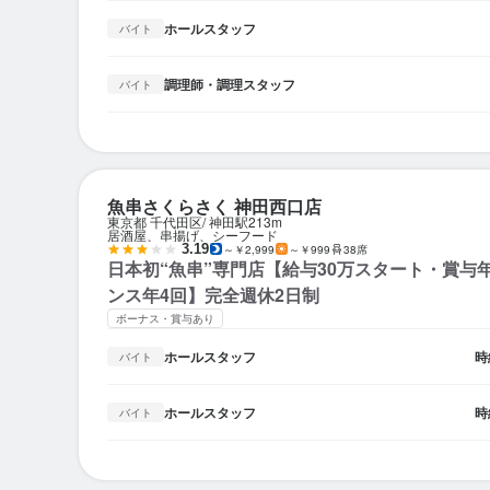
ホールスタッフ
バイト
調理師・調理スタッフ
バイト
魚串さくらさく 神田西口店
東京都 千代田区
神田駅
213m
居酒屋、串揚げ、シーフード
3.19
～￥2,999
～￥999
38席
日本初“魚串”専門店【給与30万スタート・賞与
ンス年4回】完全週休2日制
ボーナス・賞与あり
ホールスタッフ
時
バイト
ホールスタッフ
時
バイト