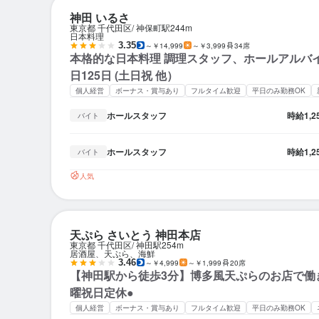
神田 いるさ
東京都 千代田区
神保町駅
244m
日本料理
3.35
～￥14,999
～￥3,999
34席
本格的な日本料理 調理スタッフ、ホールアルバ
日125日 (土日祝 他）
個人経営
ボーナス・賞与あり
フルタイム歓迎
平日のみ勤務OK
ホールスタッフ
時給
1,
バイト
ホールスタッフ
時給
1,
バイト
人気
天ぷら さいとう 神田本店
東京都 千代田区
神田駅
254m
居酒屋、天ぷら、海鮮
3.46
～￥4,999
～￥1,999
20席
【神田駅から徒歩3分】博多風天ぷらのお店で働
曜祝日定休●
個人経営
ボーナス・賞与あり
フルタイム歓迎
平日のみ勤務OK