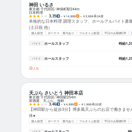
神田 いるさ
東京都 千代田区
神保町駅
244m
日本料理
3.35
～￥14,999
～￥3,999
34席
本格的な日本料理 調理スタッフ、ホールアルバイト募集
(土日祝 他）
個人経営
ボーナス・賞与あり
フルタイム歓迎
平日のみ勤務OK
ホールスタッフ
時給
1,
バイト
ホールスタッフ
時給
1,
バイト
人気
天ぷら さいとう 神田本店
東京都 千代田区
神田駅
254m
居酒屋、天ぷら、海鮮
3.46
～￥4,999
～￥1,999
20席
【神田駅から徒歩3分】博多風天ぷらのお店で働きませ
休●
個人経営
ボーナス・賞与あり
フルタイム歓迎
平日のみ勤務OK
ホールスタッフ
時
バイト