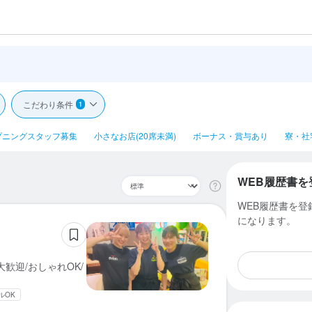
こだわり条件
1
プニングスタッフ募集
小さなお店(20席未満)
ボーナス・賞与あり
寮・社
WEB履歴書を
WEB履歴書を
になります。
歓迎/おしゃれOK/
ルOK