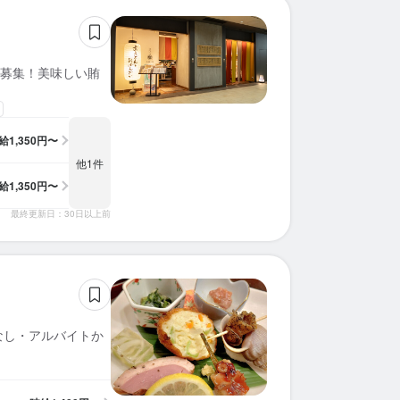
募集！美味しい賄
給
1,350円〜
他1件
給
1,350円〜
最終更新日：30日以上前
限なし・アルバイトか