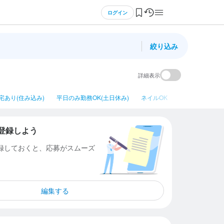
ログイン
絞り込み
詳細表示
宅あり(住み込み)
平日のみ勤務OK(土日休み)
ネイルOK
シニア・ミドル
登録しよう
登録しておくと、応募がスムーズ
編集する