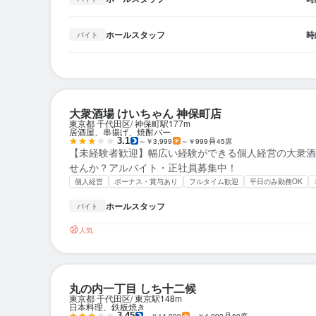
ホールスタッフ
時
バイト
大衆酒場 けいちゃん 神保町店
東京都 千代田区
神保町駅
177m
居酒屋、串揚げ、焼酎バー
3.1
～￥3,999
～￥999
45席
【未経験者歓迎】幅広い経験ができる個人経営の大衆酒
せんか？アルバイト・正社員募集中！
個人経営
ボーナス・賞与あり
フルタイム歓迎
平日のみ勤務OK
ホールスタッフ
バイト
人気
丸の内一丁目 しち十二候
東京都 千代田区
東京駅
148m
日本料理、鉄板焼き
3.45
～￥14,999
～￥4,999
80席