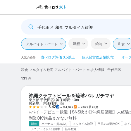
千代田区 和食 フルタイム歓迎
職種
給与
アルバイト・パート
和食
食べログ評価 3.5以上
個人経営(2店舗以内)
オー
人気の条件
和食 フルタイム歓迎 アルバイト・パート の求人情報 - 千代田区
131
件
沖縄クラフトビール＆琉球バル ガチマヤ
東京都 千代田区
神保町駅
113m
居酒屋、沖縄料理、鍋
3.42
～￥4,999
～￥999
42席
※バイトデビュー歓迎【SNS映え◎沖縄居酒屋】未経験大
副業OK/絶品まかない無料
新着
ボーナス・賞与あり
フルタイム歓迎
平日のみ勤務OK
ネイ
シニア・ミドル活躍中
新卒歓迎