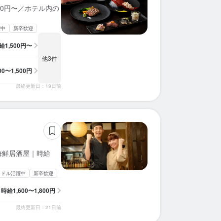
00円〜／ホテル内の
躍中
新卒歓迎
給
1,500円〜
他3件
300〜1,500円
最終更新日：19日前
海鮮居酒屋｜時給
ミドル活躍中
新卒歓迎
時給
1,600〜1,800円
最終更新日：21日前