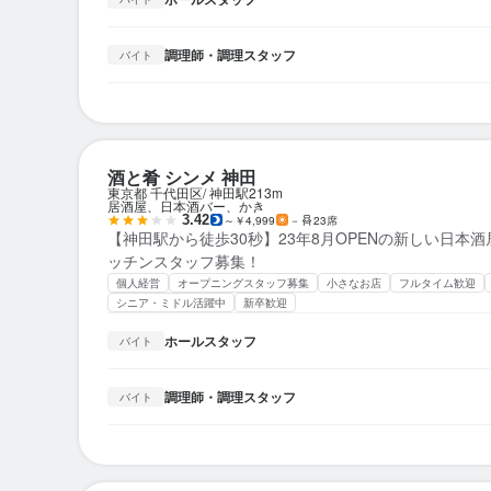
調理師・調理スタッフ
バイト
酒と肴 シンメ 神田
東京都 千代田区
神田駅
213m
居酒屋、日本酒バー、かき
3.42
～￥4,999
－
23席
【神田駅から徒歩30秒】23年8月OPENの新しい日本
ッチンスタッフ募集！
個人経営
オープニングスタッフ募集
小さなお店
フルタイム歓迎
シニア・ミドル活躍中
新卒歓迎
ホールスタッフ
バイト
調理師・調理スタッフ
バイト