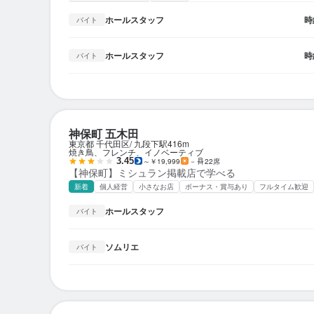
ホールスタッフ
時
バイト
ホールスタッフ
時
バイト
神保町 五木田
東京都 千代田区
九段下駅
416m
焼き鳥、フレンチ、イノベーティブ
3.45
～￥19,999
－
22席
【神保町】ミシュラン掲載店で学べる
新着
個人経営
小さなお店
ボーナス・賞与あり
フルタイム歓迎
ホールスタッフ
バイト
ソムリエ
バイト