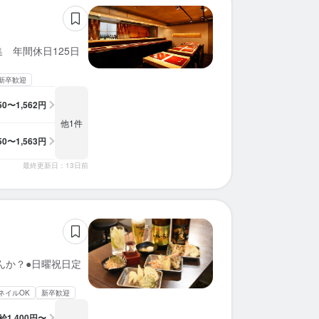
 年間休日125日
新卒歓迎
250〜1,562円
他1件
250〜1,563円
最終更新日：13日前
んか？●日曜祝日定
ネイルOK
新卒歓迎
給
1,400円〜