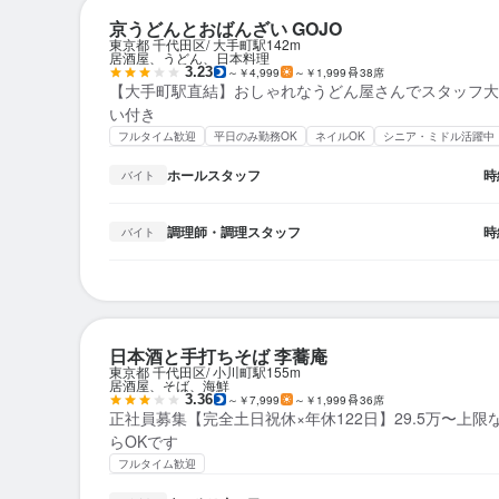
京うどんとおばんざい GOJO
東京都 千代田区
大手町駅
142m
居酒屋、うどん、日本料理
3.23
～￥4,999
～￥1,999
38席
【大手町駅直結】おしゃれなうどん屋さんでスタッフ大
い付き
フルタイム歓迎
平日のみ勤務OK
ネイルOK
シニア・ミドル活躍中
ホールスタッフ
時
バイト
調理師・調理スタッフ
時
バイト
日本酒と手打ちそば 李蕎庵
東京都 千代田区
小川町駅
155m
居酒屋、そば、海鮮
3.36
～￥7,999
～￥1,999
36席
正社員募集【完全土日祝休×年休122日】29.5万〜上
らOKです
フルタイム歓迎