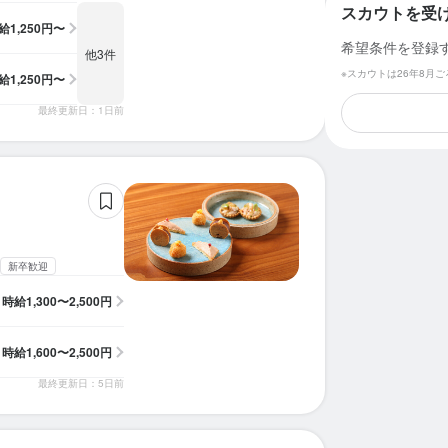
スカウトを受
給
1,250円〜
希望条件を登録
他3件
※スカウトは26年8月
給
1,250円〜
最終更新日：1日前
新卒歓迎
時給
1,300〜2,500円
時給
1,600〜2,500円
最終更新日：5日前