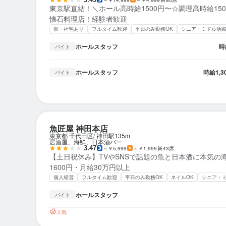
東京駅直結！＼ホール高時給1500円〜☆調理高時給15
懐石料理店！経験者歓迎
寮・社宅あり
フルタイム歓迎
平日のみ勤務OK
シニア・ミドル活
ホールスタッフ
時
バイト
ホールスタッフ
時給
1,
バイト
魚匠屋 神田本店
東京都 千代田区
神田駅
135m
居酒屋、海鮮、日本酒バー
3.47
～￥5,999
～￥1,999
43席
【土日祝休み】TVやSNSで話題の魚と日本酒に本気の
1600円・月給30万円以上
個人経営
フルタイム歓迎
平日のみ勤務OK
ネイルOK
シニア・
ホールスタッフ
バイト
人気