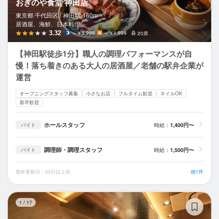
おぎのや食堂 神田店
東京都 千代田区 /
神田
駅
160m
居酒屋、海鮮、日本料理
3.32
～￥5,999
～￥1,999
20席
【神田駅徒歩1分】職人の調理パフォーマンスが自
慢！落ち着きのある大人の居酒屋／老舗の駅弁企業が
運営
オープニングスタッフ募集
小さなお店
フルタイム歓迎
ネイルOK
新卒歓迎
ホールスタッフ
時給：
1,400円〜
バイト
調理師・調理スタッフ
時給：
1,500円〜
バイト
最終更新日：30日以上前
他1件
の
1
/
17