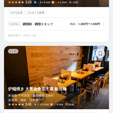
3.23
～￥19,999
～￥2,999
19席
小さなお店
フルタイム歓迎
調理師・調理スタッフ
時給：
1,300円〜1,500円
バイト
最終更新日：30日以上前
炉
1
/
17
炉端焼き 大衆魚食堂才蔵 飯田橋
東京都 千代田区 /
飯田橋
駅
336m
居酒屋、海鮮、日本酒バー
3.41
～￥3,999
～￥999
24席