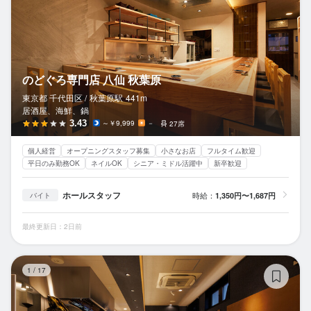
のどぐろ専門店 八仙 秋葉原
東京都 千代田区 /
秋葉原
駅
441m
居酒屋、海鮮、鍋
3.43
～￥9,999
－
27席
個人経営
オープニングスタッフ募集
小さなお店
フルタイム歓迎
平日のみ勤務OK
ネイルOK
シニア・ミドル活躍中
新卒歓迎
ホールスタッフ
時給：
1,350円〜1,687円
バイト
最終更新日：2日前
平
1
/
17