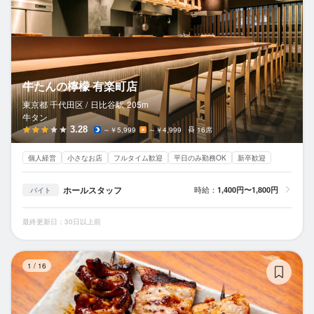
牛たんの檸檬 有楽町店
東京都 千代田区 /
日比谷
駅
205m
牛タン
3.28
～￥5,999
～￥4,999
16席
個人経営
小さなお店
フルタイム歓迎
平日のみ勤務OK
新卒歓迎
ホールスタッフ
時給：
1,400円〜1,800円
バイト
最終更新日：30日以上前
串
1
/
16