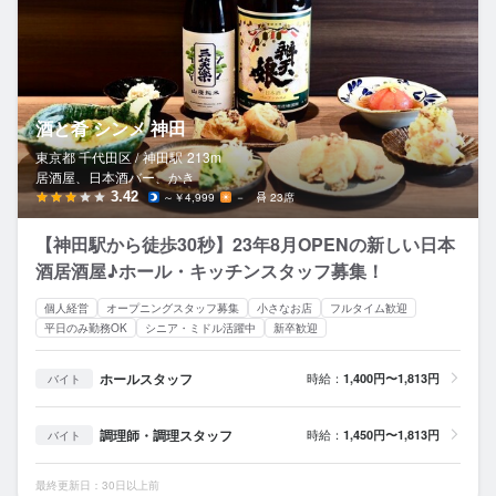
酒と肴 シンメ 神田
東京都 千代田区 /
神田
駅
213m
居酒屋、日本酒バー、かき
3.42
～￥4,999
－
23席
【神田駅から徒歩30秒】23年8月OPENの新しい日本
酒居酒屋♪ホール・キッチンスタッフ募集！
個人経営
オープニングスタッフ募集
小さなお店
フルタイム歓迎
平日のみ勤務OK
シニア・ミドル活躍中
新卒歓迎
ホールスタッフ
時給：
1,400円〜1,813円
バイト
調理師・調理スタッフ
時給：
1,450円〜1,813円
バイト
最終更新日：30日以上前