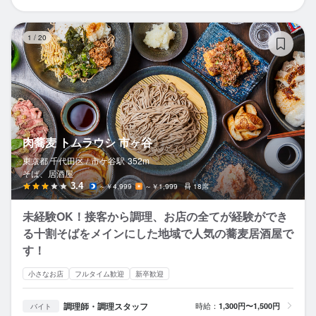
肉
1
/
20
肉蕎麦 トムラウシ 市ヶ谷
東京都 千代田区 /
市ケ谷
駅
352m
そば、居酒屋
3.4
～￥4,999
～￥1,999
18席
未経験OK！接客から調理、お店の全てが経験ができ
る十割そばをメインにした地域で人気の蕎麦居酒屋で
す！
小さなお店
フルタイム歓迎
新卒歓迎
調理師・調理スタッフ
時給：
1,300円〜1,500円
バイト