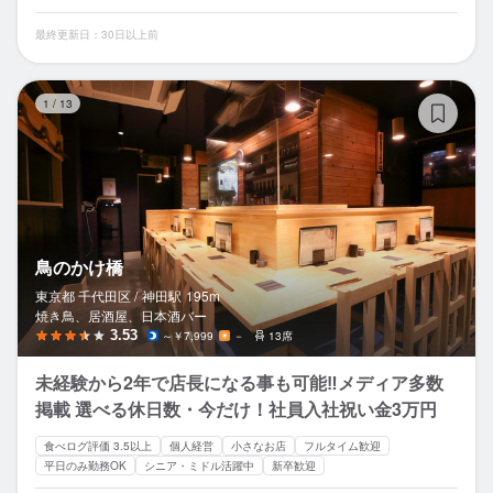
最終更新日：30日以上前
鳥
1
/
13
鳥のかけ橋
東京都 千代田区 /
神田
駅
195m
焼き鳥、居酒屋、日本酒バー
3.53
～￥7,999
－
13席
未経験から2年で店長になる事も可能‼メディア多数
掲載 選べる休日数・今だけ！社員入社祝い金3万円
食べログ評価 3.5以上
個人経営
小さなお店
フルタイム歓迎
平日のみ勤務OK
シニア・ミドル活躍中
新卒歓迎