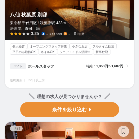
八仙 秋葉原 別邸
東京都 千代田区 /
秋葉原
駅
438m
居酒屋、寿司、鍋
3.25
～￥14,999
－
30席
個人経営
オープニングスタッフ募集
小さなお店
フルタイム歓迎
平日のみ勤務OK
ネイルOK
シニア・ミドル活躍中
新卒歓迎
ホールスタッフ
時給：
1,350円〜1,687円
バイト
最終更新日：30日以上前
理想の求人が見つかりませんか？
条件を絞り込む
秋
1
/
17