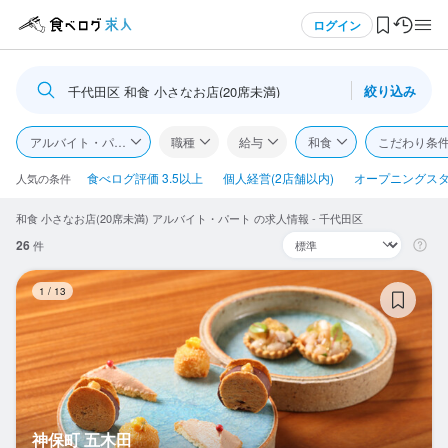
メニュー
ログイン
絞り込み
千代田区 和食 小さなお店(20席未満)
ログイン・無料会員登録
アルバイト・パート
職種
給与
和食
こだわり条
食べログ求人TOP
食べログ評価 3.5以上
個人経営(2店舗以内)
オープニングス
人気の条件
和食 小さなお店(20席未満) アルバイト・パート の求人情報 - 千代田区
求人検索
26
件
マイページ管理
神
1
/
13
閲覧履歴
気になる求人
検索履歴・保存した条件
神保町 五木田