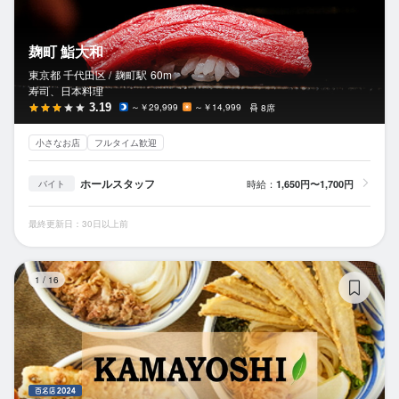
麹町 鮨大和
東京都 千代田区 /
麹町
駅
60m
寿司、日本料理
3.19
～￥29,999
～￥14,999
8席
小さなお店
フルタイム歓迎
ホールスタッフ
時給：
1,650円〜1,700円
バイト
最終更新日：30日以上前
麺
1
/
16