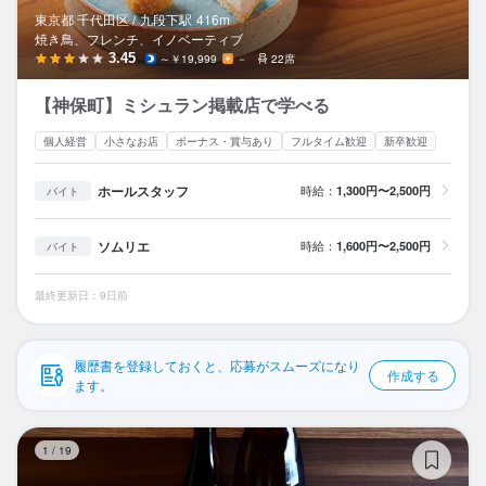
応募履歴
東京都 千代田区 /
九段下
駅
416m
焼き鳥、フレンチ、イノベーティブ
WEB履歴書
3.45
～￥19,999
－
22席
【神保町】ミシュラン掲載店で学べる
スカウト・メルマガ受信設定
個人経営
小さなお店
ボーナス・賞与あり
フルタイム歓迎
新卒歓迎
ヘルプ・お問い合わせフォーム
ホールスタッフ
時給：
1,300円〜2,500円
バイト
掲載をご検討の店舗様へ
ソムリエ
時給：
1,600円〜2,500円
バイト
食べログ求人PRESS
プライバシーポリシー
最終更新日：9日前
利用規約
企業情報
履歴書を登録しておくと、応募がスムーズになり
作成する
ます。
酒
1
/
19