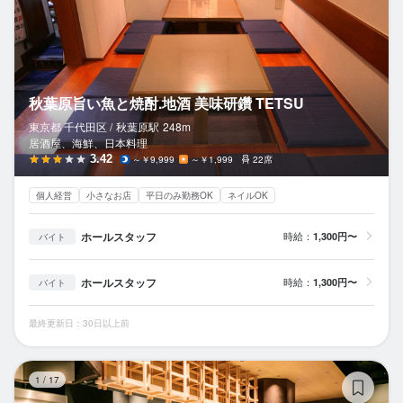
秋葉原旨い魚と焼酎.地酒 美味研鑽 TETSU
東京都 千代田区 /
秋葉原
駅
248m
居酒屋、海鮮、日本料理
3.42
～￥9,999
～￥1,999
22席
個人経営
小さなお店
平日のみ勤務OK
ネイルOK
ホールスタッフ
時給：
1,300円〜
バイト
ホールスタッフ
時給：
1,300円〜
バイト
最終更新日：30日以上前
牛
1
/
17