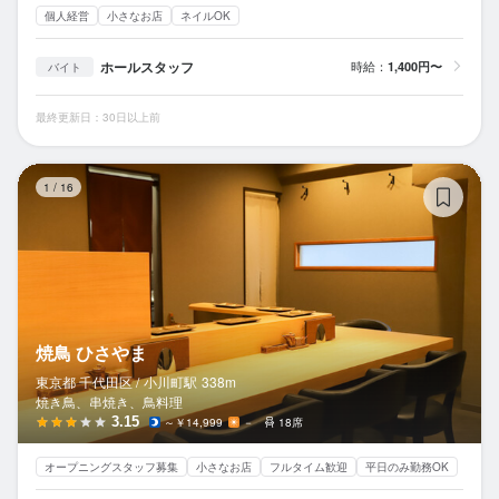
個人経営
小さなお店
ネイルOK
ホールスタッフ
時給：
1,400円〜
バイト
最終更新日：30日以上前
焼
1
/
16
焼鳥 ひさやま
東京都 千代田区 /
小川町
駅
338m
焼き鳥、串焼き、鳥料理
3.15
～￥14,999
－
18席
オープニングスタッフ募集
小さなお店
フルタイム歓迎
平日のみ勤務OK