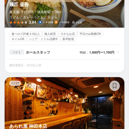
麺匠 釜善
東京都 千代田区 /
淡路町
駅
178m
うどん、カレーうどん、天ぷら
3.84
～￥999
～￥999
14席
食べログ評価 3.5以上
個人経営
小さなお店
平日のみ勤務OK
ネイルOK
シニア・ミドル活躍中
新卒歓迎
ホールスタッフ
時給：
1,400円〜1,700円
バイト
最終更新日：30日以上前
あ
1
/
17
あられ屋 神田本店