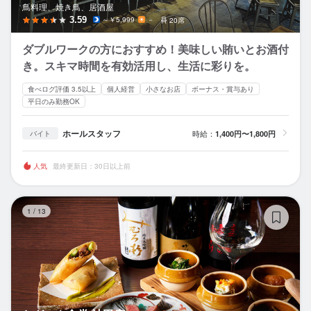
鳥料理、焼き鳥、居酒屋
3.59
～￥5,999
－
20席
ダブルワークの方におすすめ！美味しい賄いとお酒付
き。スキマ時間を有効活用し、生活に彩りを。
食べログ評価 3.5以上
個人経営
小さなお店
ボーナス・賞与あり
平日のみ勤務OK
ホールスタッフ
時給：
1,400円〜1,800円
バイト
人気
最終更新日：30日以上前
お
1
/
13