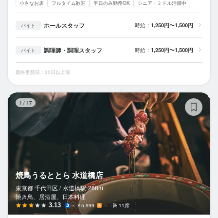
小さなお店
フルタイム歓迎
平日のみ勤務OK
シニア・ミドル活躍中
ホールスタッフ
時給：
1,250円〜1,500円
バイト
調理師・調理スタッフ
時給：
1,250円〜1,500円
バイト
最終更新日：30日以上前
焼
1
/
17
焼鳥うるととら 水道橋店
東京都 千代田区 /
水道橋
駅
268m
焼き鳥、居酒屋、日本料理
3.13
～￥5,999
－
11席