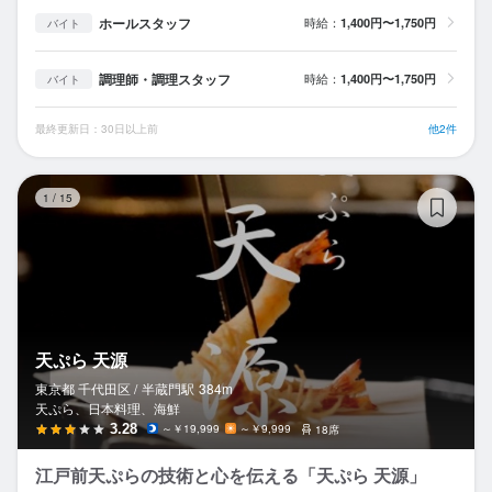
ホールスタッフ
時給：
1,400円〜1,750円
バイト
調理師・調理スタッフ
時給：
1,400円〜1,750円
バイト
最終更新日：30日以上前
他2件
天
1
/
15
天ぷら 天源
東京都 千代田区 /
半蔵門
駅
384m
天ぷら、日本料理、海鮮
3.28
～￥19,999
～￥9,999
18席
江戸前天ぷらの技術と心を伝える「天ぷら 天源」