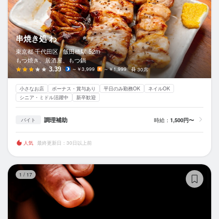
串焼き処 わ
東京都 千代田区 /
飯田橋
駅
52m
もつ焼き、居酒屋、もつ鍋
3.39
～￥3,999
～￥1,999
30席
小さなお店
ボーナス・賞与あり
平日のみ勤務OK
ネイルOK
シニア・ミドル活躍中
新卒歓迎
調理補助
時給：
1,500円〜
バイト
人気
最終更新日：30日以上前
麹
1
/
17