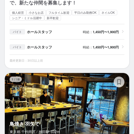
で、新たな仲間を募集します！
個人経営
小さなお店
フルタイム歓迎
平日のみ勤務OK
ネイルOK
シニア・ミドル活躍中
新卒歓迎
ホールスタッフ
時給：
1,450円〜1,900円
バイト
ホールスタッフ
時給：
1,450円〜1,900円
バイト
最終更新日：30日以上前
鳥
1
/
18
鳥焼き 羽矢て
東京都 千代田区 /
神田
駅
332m