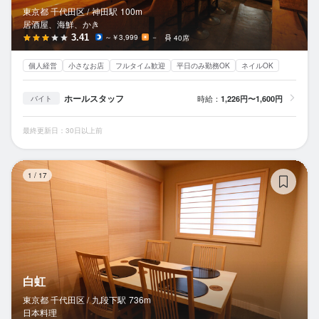
東京都 千代田区 /
神田
駅
100m
居酒屋、海鮮、かき
3.41
～￥3,999
－
40席
個人経営
小さなお店
フルタイム歓迎
平日のみ勤務OK
ネイルOK
ホールスタッフ
時給：
1,226円〜1,600円
バイト
最終更新日：30日以上前
白
1
/
17
白虹
東京都 千代田区 /
九段下
駅
736m
日本料理