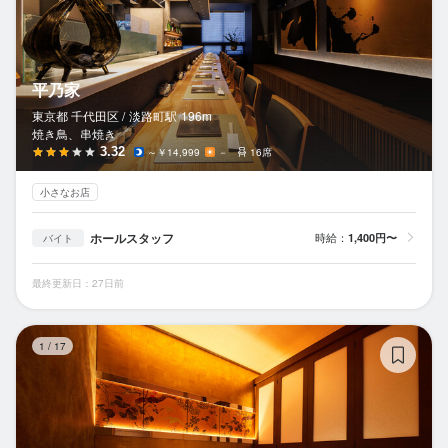
平乃家
東京都 千代田区 /
淡路町
駅
196m
焼き鳥、串焼き
3.32
～￥14,999
－
16席
小さなお店
ホールスタッフ
時給：
1,400円〜
バイト
最終更新日：27日前
八
1
/
17