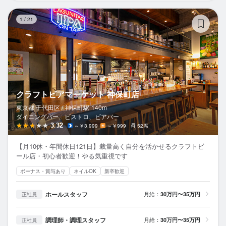
ク
1
/
21
クラフトビアマーケット 神保町店
東京都 千代田区 /
神保町
駅
140m
ダイニングバー、ビストロ、ビアバー
3.32
～￥3,999
～￥999
52席
【月10休・年間休日121日】裁量高く自分を活かせるクラフトビ
ール店・初心者歓迎！やる気重視です
ボーナス・賞与あり
ネイルOK
新卒歓迎
ホールスタッフ
月給：
30万円〜35万円
正社員
調理師・調理スタッフ
月給：
30万円〜35万円
正社員