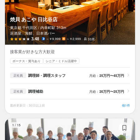
焼貝 あこや 日比谷店
東京都 千代田区 /
内幸町
駅
313m
居酒屋、海鮮、日本酒バー
3.48
～￥9,999
～￥2,999
33席
接客業が好きな方大歓迎
ボーナス・賞与あり
シニア・ミドル活躍中
調理師・調理スタッフ
月給：
25万円〜45万円
正社員
調理補助
月給：
20万円〜25万円
正社員
最終更新日：30日以上前
他1件
モ
1
/
15