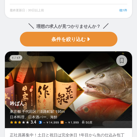
最終更新日：30日以上前
他1件
理想の求人が見つかりませんか？
条件を絞り込む
吟
1
/
17
吟ばん
東京都 千代田区 /
淡路町
駅
195m
日本料理、日本酒バー、海鮮
3.4
～￥14,999
～￥1,999
50席
正社員募集中！土日と祝日は完全休日 1年目から魚の仕込み包丁