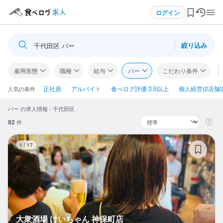
メニュー
ログイン
絞り込み
千代田区 バー
ログイン・無料会員登録
雇用形態
職種
給与
バー
こだわり条件
食べログ求人TOP
正社員
アルバイト
食べログ評価 3.5以上
個人経営(2店舗
人気の条件
バー の求人情報 - 千代田区
求人検索
92
件
マイページ管理
大
1
/
17
閲覧履歴
気になる求人
検索履歴・保存した条件
大衆酒場 けいちゃん 神保町店