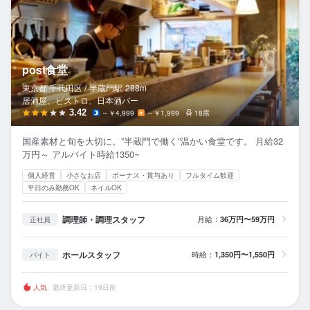
post食堂
東京都 千代田区 /
半蔵門
駅
288m
居酒屋、ビストロ、日本酒バー
3.42
～￥4,999
～￥1,999
18席
国産素材と旬を大切に。”半蔵門で働く”温かい食堂です。 月給32
万円～ アルバイト時給1350~
個人経営
小さなお店
ボーナス・賞与あり
フルタイム歓迎
平日のみ勤務OK
ネイルOK
調理師・調理スタッフ
月給：
36万円〜59万円
正社員
ホールスタッフ
時給：
1,350円〜1,550円
バイト
人気
最終更新日：19日前