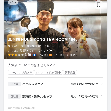
1
/
18
真不同 HONG KONG TEA ROOM 1946
東京都 千代田区 /
東京
駅
352m
カフェ、飲茶・点心、ワインバー
3.49
～￥5,999
～￥1,999
30席
人気店で一緒に働きませんか♪？
ボーナス・賞与あり
シニア・ミドル活躍中
新卒歓迎
ホールスタッフ
月給：
30万円〜35万円
正社員
調理師・調理スタッフ
月給：
33万円〜38万円
正社員
最終更新日：30日以上前