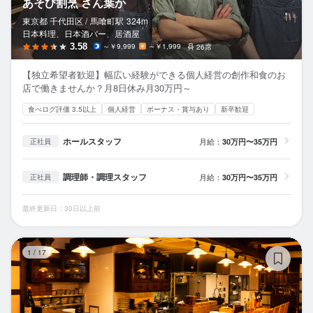
あそび割烹 さん葉か
東京都 千代田区 /
馬喰町
駅
324m
日本料理、日本酒バー、居酒屋
3.58
～￥9,999
～￥1,999
26席
【独立希望者歓迎】幅広い経験ができる個人経営の創作和食のお
店で働きませんか？月8日休み月30万円～
食べログ評価 3.5以上
個人経営
ボーナス・賞与あり
新卒歓迎
ホールスタッフ
月給：
30万円〜35万円
正社員
調理師・調理スタッフ
月給：
30万円〜35万円
正社員
最終更新日：30日以上前
焼
1
/
17