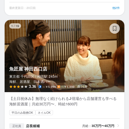
最終更新日：20日前
他2件
魚
1
/
19
魚匠屋 神田西口店
東京都 千代田区 /
神田
駅
245m
海鮮、居酒屋、日本酒バー
3.36
～￥5,999
～￥1,999
76席
【土日祝休み】無理なく続けられる♪現場から店舗運営も学べる
海鮮居酒屋｜月給30万円〜、時給1600円
平日のみ勤務OK
ネイルOK
店長候補
月給：
35万円〜45万円
正社員