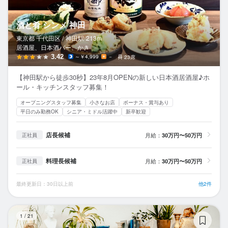
酒と肴 シンメ 神田
東京都 千代田区 /
神田
駅
213m
居酒屋、日本酒バー、かき
3.42
～￥4,999
－
23席
【神田駅から徒歩30秒】23年8月OPENの新しい日本酒居酒屋♪ホ
ール・キッチンスタッフ募集！
オープニングスタッフ募集
小さなお店
ボーナス・賞与あり
平日のみ勤務OK
シニア・ミドル活躍中
新卒歓迎
店長候補
月給：
30万円〜50万円
正社員
料理長候補
月給：
30万円〜50万円
正社員
最終更新日：30日以上前
他2件
TI
1
/
21