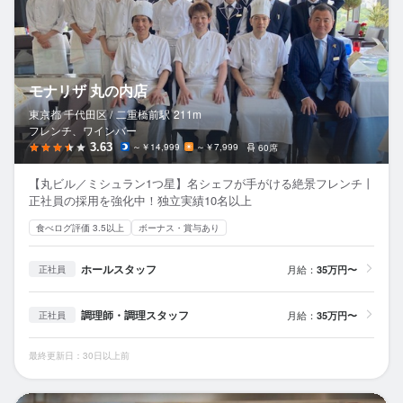
モナリザ 丸の内店
東京都 千代田区 /
二重橋前
駅
211m
フレンチ、ワインバー
3.63
～￥14,999
～￥7,999
60席
【丸ビル／ミシュラン1つ星】名シェフが手がける絶景フレンチ丨
正社員の採用を強化中！独立実績10名以上
食べログ評価 3.5以上
ボーナス・賞与あり
ホールスタッフ
月給：
35万円〜
正社員
調理師・調理スタッフ
月給：
35万円〜
正社員
最終更新日：30日以上前
真不