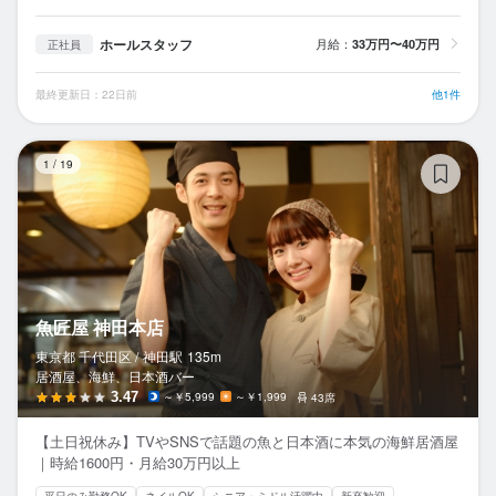
ホールスタッフ
月給：
33万円〜40万円
正社員
最終更新日：22日前
他1件
魚
1
/
19
魚匠屋 神田本店
東京都 千代田区 /
神田
駅
135m
居酒屋、海鮮、日本酒バー
3.47
～￥5,999
～￥1,999
43席
【土日祝休み】TVやSNSで話題の魚と日本酒に本気の海鮮居酒屋
｜時給1600円・月給30万円以上