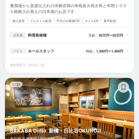
養鶏場から直接仕入れの水郷赤鶏の本格炭火焼き鳥と年間１００
０銘柄入れ替えの日本酒のお店です
個人経営
フルタイム歓迎
平日のみ勤務OK
ネイルOK
新卒歓迎
料理長候補
月給：
30万円〜50万円
正社員
ホールスタッフ
時給：
1,300円〜1,400円
バイト
最終更新日：30日以上前
SA
1
/
21
SAKABA Dotto. 新橋・日比谷OKUROJI
東京都 千代田区 /
内幸町
駅
275m