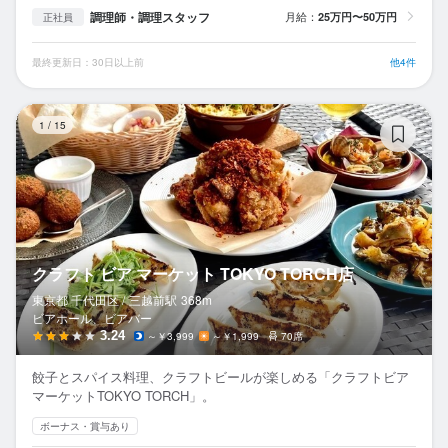
調理師・調理スタッフ
月給：
25万円〜50万円
正社員
最終更新日：30日以上前
他4件
ク
1
/
15
クラフト ビア マーケット TOKYO TORCH店
東京都 千代田区 /
三越前
駅
368m
ビアホール、ビアバー
3.24
～￥3,999
～￥1,999
70席
餃子とスパイス料理、クラフトビールが楽しめる「クラフトビア
マーケットTOKYO TORCH」。
ボーナス・賞与あり