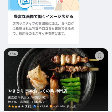
や
1
/
22
やきとり 日本酒 ふくの鳥 神田店
東京都 千代田区 /
神田
駅
92m
焼き鳥、居酒屋、日本酒バー
3.23
～￥7,999
～￥1,999
30席