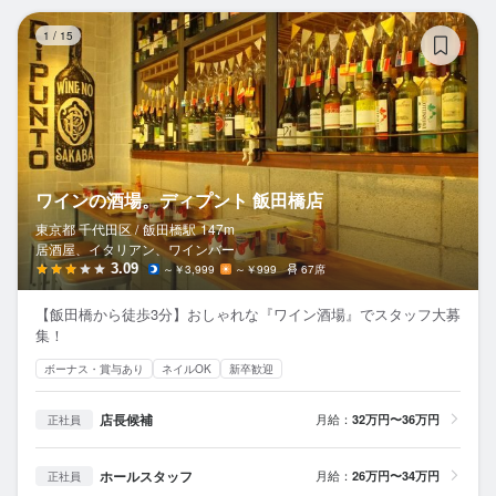
ワ
1
/
15
ワインの酒場。ディプント 飯田橋店
東京都 千代田区 /
飯田橋
駅
147m
居酒屋、イタリアン、ワインバー
3.09
～￥3,999
～￥999
67席
【飯田橋から徒歩3分】おしゃれな『ワイン酒場』でスタッフ大募
集！
ボーナス・賞与あり
ネイルOK
新卒歓迎
店長候補
月給：
32万円〜36万円
正社員
ホールスタッフ
月給：
26万円〜34万円
正社員