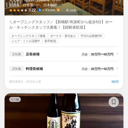
居酒屋、日本酒バー、日本料理
3.22
～￥5,999
－
25席
＼オープニングスタッフ／【新橋駅/有楽町から徒歩5分】ホー
ル・キッチンスタッフ大募集！【経験者歓迎】
オープニングスタッフ募集
ボーナス・賞与あり
平日のみ勤務OK
シニア・ミドル活躍中
新卒歓迎
店長候補
月給：
30万円〜50万円
正社員
料理長候補
月給：
30万円〜50万円
正社員
最終更新日：30日以上前
他2件
酒
1
/
19