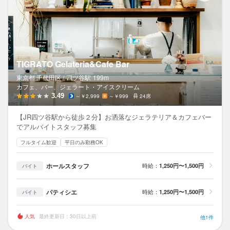
TIGRATO Gelateria&Cafe Bar
東京都 千代田区 /
四ツ谷
駅
199m
カフェ、バー、ジェラート・アイスクリーム
3.49
～￥2,999
～￥999
24席
【JR四ツ谷駅から徒歩２分】お洒落なジェラテリア＆カフェバー
でアルバイトスタッフ募集
フルタイム歓迎
平日のみ勤務OK
ホールスタッフ
時給：
1,250円〜1,500円
バイト
パティシエ
時給：
1,250円〜1,500円
バイト
人気
最終更新日：30日以上前
他1件