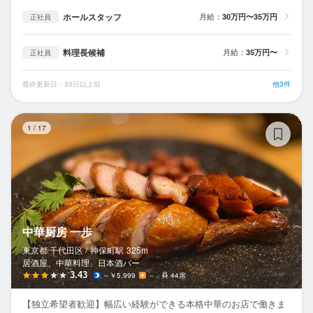
ホールスタッフ
月給：
30万円〜35万円
正社員
料理長候補
月給：
35万円〜
正社員
最終更新日：30日以上前
他3件
中
1
/
17
中華厨房 一歩
東京都 千代田区 /
神保町
駅
325m
居酒屋、中華料理、日本酒バー
3.43
～￥5,999
－
44席
【独立希望者歓迎】幅広い経験ができる本格中華のお店で働きま