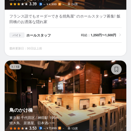
3.39
～￥4,999
－
24席
フランス語でもオーダーできる焼鳥屋” のホールスタッフ募集! 飯
田橋のお洒落な隠れ家
ホールスタッフ
時給：
1,250円〜1,500円
バイト
最終更新日：30日以上前
鳥
1
/
13
鳥のかけ橋
東京都 千代田区 /
神田
駅
195m
焼き鳥、居酒屋、日本酒バー
3.53
～￥7,999
－
13席