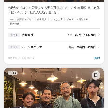
未経験から2年で店長になる事も可能‼メディア多数掲載 選べる休
日数・今だけ！社員入社祝い金3万円
食べログ評価 3.5以上
個人経営
小さなお店
ボーナス・賞与あり
新卒歓迎
店長候補
月給：
38万円〜500万円
正社員
ホールスタッフ
月給：
35万円〜45万円
正社員
最終更新日：30日以上前
他8件
あ
1
/
25