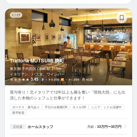
Tr
1
/
17
Trattoria MUTSUMI 麹町
東京都 千代田区 /
麹町
駅
215m
イタリアン、パスタ、ワインバー
3.45
～￥9,999
～￥1,999
40席
賞与有り！北イタリアで12年以上も腕を奮い「情熱大陸」にも出
演した本物のシェフュと仕事ができます！
ボーナス・賞与あり
平日のみ勤務OK
ネイルOK
シニア・ミドル活躍中
新卒歓迎
ホールスタッフ
月給：
23万円〜35万円
正社員