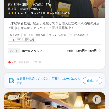
応募履歴
東京都 千代田区 /
神保町
駅
177m
居酒屋、串揚げ、焼酎バー
WEB履歴書
3.1
～￥3,999
～￥999
45席
【未経験者歓迎】幅広い経験ができる個人経営の大衆酒場のお店
スカウト・メルマガ受信設定
で働きませんか？アルバイト・正社員募集中！
個人経営
ボーナス・賞与あり
フルタイム歓迎
平日のみ勤務OK
ヘルプ・お問い合わせフォーム
ネイルOK
新卒歓迎
掲載をご検討の店舗様へ
ホールスタッフ
時給：
1,300円〜1,600円
バイト
食べログ求人PRESS
人気
最終更新日：17日前
プライバシーポリシー
利用規約
履歴書を登録しておくと、応募がスムーズになり
作成する
企業情報
ます。
po
1
/
23