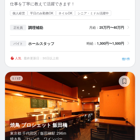
仕事を丁寧に教えて活躍できます！
個人経営
平日のみ勤務OK
ネイルOK
シニア・ミドル活躍中
調理補助
月給：
25万円〜40万円
正社員
ホールスタッフ
時給：
1,300円〜1,500円
バイト
人気
最終更新日：30日以上前
他1件
焼
1
/
17
焼鳥 ブロシェット 飯田橋
東京都 千代田区 /
飯田橋
駅
296m
焼き鳥、フレンチ、ワインバー