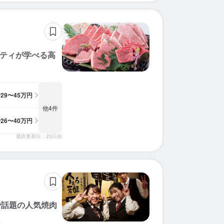
リティが学べる高
給
29〜45万円
他4件
給
26〜40万円
最終更新日：25日前
で話題の人気焼肉