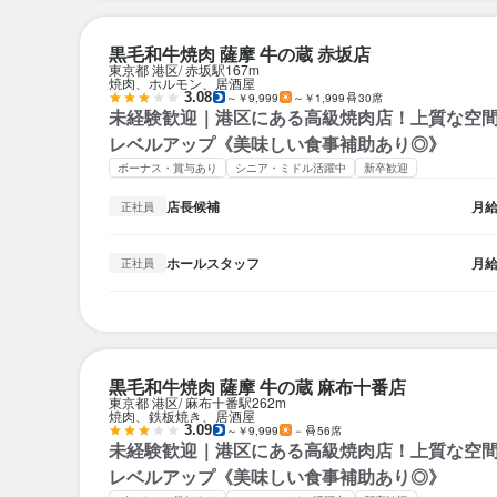
黒毛和牛焼肉 薩摩 牛の蔵 赤坂店
東京都 港区
赤坂駅
167m
焼肉、ホルモン、居酒屋
3.08
～￥9,999
～￥1,999
30席
未経験歓迎｜港区にある高級焼肉店！上質な空
レベルアップ《美味しい食事補助あり◎》
ボーナス・賞与あり
シニア・ミドル活躍中
新卒歓迎
店長候補
月
正社員
ホールスタッフ
月
正社員
黒毛和牛焼肉 薩摩 牛の蔵 麻布十番店
東京都 港区
麻布十番駅
262m
焼肉、鉄板焼き、居酒屋
3.09
～￥9,999
－
56席
未経験歓迎｜港区にある高級焼肉店！上質な空
レベルアップ《美味しい食事補助あり◎》