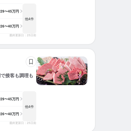
給
29〜45万円
他4件
給
26〜40万円
最終更新日：25日前
間で接客も調理も
給
29〜45万円
他4件
給
26〜40万円
最終更新日：25日前