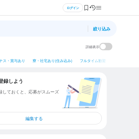
ログイン
絞り込み
詳細表示
ナス・賞与あり
寮・社宅あり(住み込み)
フルタイム歓迎
平日のみ勤務OK
登録しよう
登録しておくと、応募がスムーズ
編集する