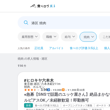
港区 焼肉
雇用形態
職種
給与
こだ
焼肉
正社員
アルバイト
食べログ評価 3.5以上
個人
人気の条件
焼肉 の求人情報 - 港区
114
件
#ヒロキヤ六本木
東京都 港区
六本木駅
211m
焼肉、ホルモン
3.54
～￥9,999
～￥1,999
32席
※急募【SNSで話題のユッケ屋さん】絶品まかな
ルピアスOK／未経験歓迎！即勤務可
新着
食べログ評価 3.5以上
オープニングスタッフ募集
ボーナス・
平日のみ勤務OK
ネイルOK
シニア・ミドル活躍中
新卒歓迎