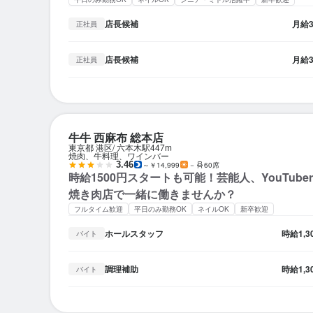
店長候補
月給
正社員
店長候補
月給
正社員
牛牛 西麻布 総本店
東京都 港区
六本木駅
447m
焼肉、牛料理、ワインバー
3.46
～￥14,999
－
60席
時給1500円スタートも可能！芸能人、YouTub
焼き肉店で一緒に働きませんか？
フルタイム歓迎
平日のみ勤務OK
ネイルOK
新卒歓迎
ホールスタッフ
時給
1,
バイト
調理補助
時給
1,
バイト