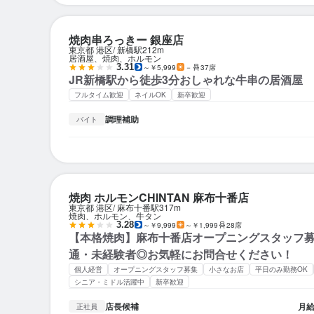
焼肉串ろっきー 銀座店
東京都 港区
新橋駅
212m
居酒屋、焼肉、ホルモン
3.31
～￥5,999
－
37席
JR新橋駅から徒歩3分おしゃれな牛串の居酒屋
フルタイム歓迎
ネイルOK
新卒歓迎
調理補助
バイト
焼肉 ホルモンCHINTAN 麻布十番店
東京都 港区
麻布十番駅
317m
焼肉、ホルモン、牛タン
3.28
～￥9,999
～￥1,999
28席
【本格焼肉】麻布十番店オープニングスタッフ
通・未経験者◎お気軽にお問合せください！
個人経営
オープニングスタッフ募集
小さなお店
平日のみ勤務OK
シニア・ミドル活躍中
新卒歓迎
店長候補
月
正社員