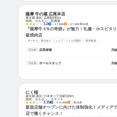
薩摩 牛の蔵 広尾本店
東京都 港区
広尾駅
683m
焼肉、ホルモン、居酒屋
3.2
～￥7,999
～￥1,999
60席
『薩摩牛 4％の奇跡』が魅力！礼儀・ホスピタ
級焼肉店
ボーナス・賞与あり
シニア・ミドル活躍中
新卒歓迎
店長候補
月
正社員
ホールスタッフ
月
正社員
にく稲
東京都 港区
六本木一丁目駅
329m
焼肉、ホルモン、ステーキ
3.35
～￥14,999
－
25席
新規店舗オープンに向けた体制強化！メディア
店で働くチャンス！