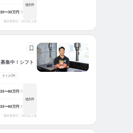
他5件
給
20〜30万円
最終更新日：30日以上前
も募集中！シフト
ネイルOK
給
25〜80万円
他5件
給
25〜60万円
最終更新日：30日以上前