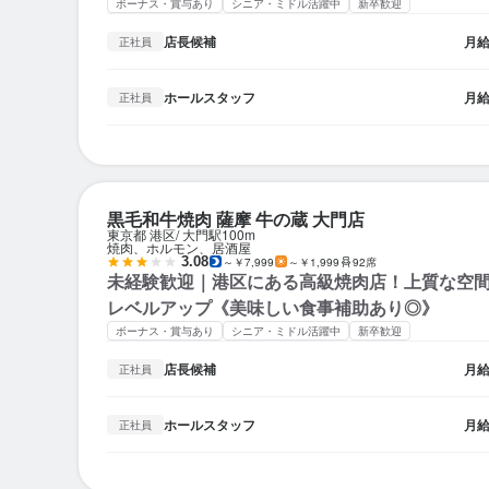
ボーナス・賞与あり
シニア・ミドル活躍中
新卒歓迎
店長候補
月
正社員
ホールスタッフ
月
正社員
黒毛和牛焼肉 薩摩 牛の蔵 大門店
東京都 港区
大門駅
100m
焼肉、ホルモン、居酒屋
3.08
～￥7,999
～￥1,999
92席
未経験歓迎｜港区にある高級焼肉店！上質な空
レベルアップ《美味しい食事補助あり◎》
ボーナス・賞与あり
シニア・ミドル活躍中
新卒歓迎
店長候補
月
正社員
ホールスタッフ
月
正社員