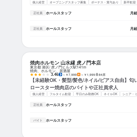
個人経営
オープニングスタッフ募集
ボーナス・賞与あり
新卒歓迎
ホールスタッフ
月
正社員
ホールスタッフ
月
正社員
焼肉ホルモン 山水縁 虎ノ門本店
東京都 港区
虎ノ門ヒルズ駅
141m
焼肉、ホルモン、居酒屋
3.46
～￥7,999
～￥1,999
84席
【未経験OK・髪型/髪色/ネイル/ピアス自由】
ロースター焼肉店のバイトや正社員求人
個人経営
フルタイム歓迎
平日のみ勤務OK
ネイルOK
シニア・
ホールスタッフ
正社員
ホールスタッフ
バイト