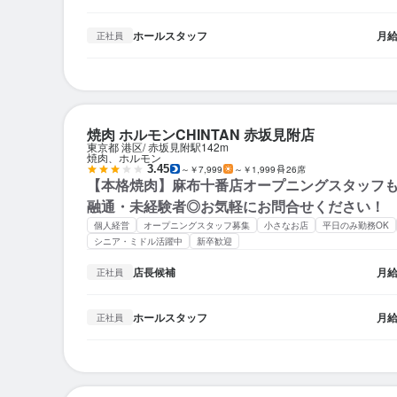
ホールスタッフ
月
正社員
焼肉 ホルモンCHINTAN 赤坂見附店
東京都 港区
赤坂見附駅
142m
焼肉、ホルモン
3.45
～￥7,999
～￥1,999
26席
【本格焼肉】麻布十番店オープニングスタッフ
融通・未経験者◎お気軽にお問合せください！
個人経営
オープニングスタッフ募集
小さなお店
平日のみ勤務OK
シニア・ミドル活躍中
新卒歓迎
店長候補
月
正社員
ホールスタッフ
月
正社員