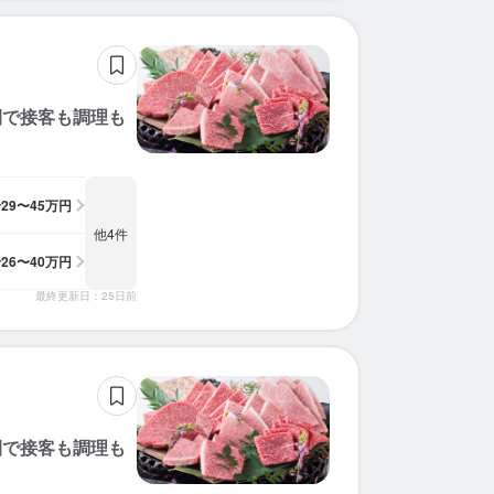
間で接客も調理も
給
29〜45万円
他4件
給
26〜40万円
最終更新日：25日前
間で接客も調理も