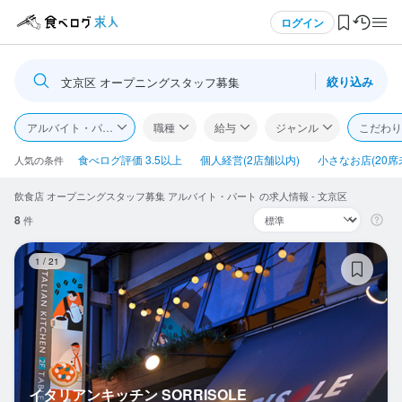
メニュー
ログイン
絞り込み
文京区 オープニングスタッフ募集
ログイン・無料会員登録
アルバイト・パート
職種
給与
ジャンル
こだわり
食べログ求人TOP
食べログ評価 3.5以上
個人経営(2店舗以内)
小さなお店(20席
人気の条件
飲食店 オープニングスタッフ募集 アルバイト・パート の求人情報 - 文京区
求人検索
8
件
マイページ管理
イ
1
/
21
閲覧履歴
気になる求人
検索履歴・保存した条件
イタリアンキッチン SORRISOLE