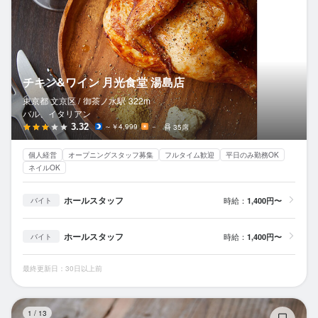
チキン&ワイン 月光食堂 湯島店
東京都 文京区 /
御茶ノ水
駅
322m
バル、イタリアン
3.32
～￥4,999
－
35席
個人経営
オープニングスタッフ募集
フルタイム歓迎
平日のみ勤務OK
ネイルOK
ホールスタッフ
時給：
1,400円〜
バイト
ホールスタッフ
時給：
1,400円〜
バイト
最終更新日：30日以上前
al
1
/
13