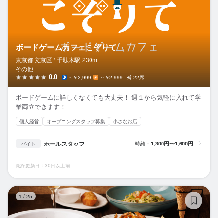
ボードゲームカフェこぞりて
東京都 文京区 /
千駄木
駅
230m
その他
0.0
～￥2,999
～￥2,999
22席
ボードゲームに詳しくなくても大丈夫！ 週１から気軽に入れて学
業両立できます！
個人経営
オープニングスタッフ募集
小さなお店
ホールスタッフ
時給：
1,300円〜1,600円
バイト
最終更新日：30日以上前
え
1
/
25