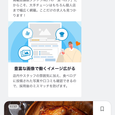
チ
1
/
17