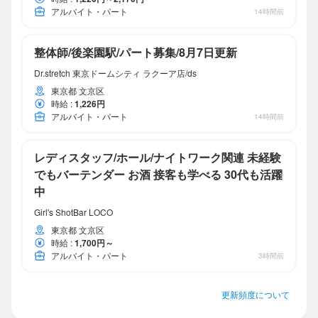
アルバイト・パート
14時間前
整体師/後楽園駅/パート募集/8月7日更新
Dr.stretch 東京ドームシティ ラクーア店/ds
東京都 文京区
時給
:
1,226円
アルバイト・パート
14時間前
レディスタッフ/ホール/ナイトワーク関連 未経験
でもバーテンダー お酒 接客も学べる 30代も活躍
中
Girl's ShotBar LOCO
東京都 文京区
時給
:
1,700円～
アルバイト・パート
3時間前
更新頻度について