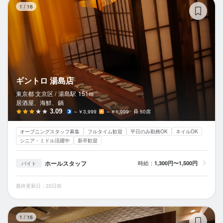
ギ
1
/
16
ギントロ 湯島店
東京都 文京区 /
湯島
駅
151m
居酒屋、海鮮、鍋
3.09
～￥3,999
～￥1,999
50席
オープニングスタッフ募集
フルタイム歓迎
平日のみ勤務OK
ネイルOK
シニア・ミドル活躍中
新卒歓迎
ホールスタッフ
時給：
1,300円〜1,500円
バイト
最終更新日：22日前
創
1
/
16