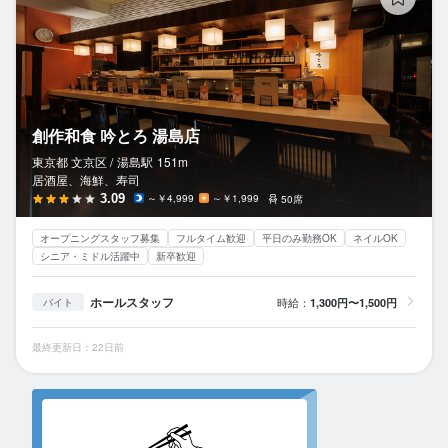
創作和食 吟とろ 湯島店
東京都 文京区 /
湯島
駅
151m
居酒屋、海鮮、寿司
3.09
～￥4,999
～￥1,999
50席
オープニングスタッフ募集
フルタイム歓迎
平日のみ勤務OK
ネイルOK
シニア・ミドル活躍中
新卒歓迎
ホールスタッフ
時給：
1,300円〜1,500円
バイト
最終更新日：22日前