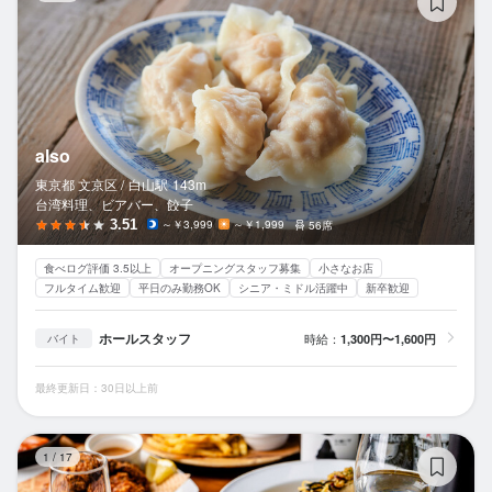
also
東京都 文京区 /
白山
駅
143m
台湾料理、ビアバー、餃子
3.51
～￥3,999
～￥1,999
56席
食べログ評価 3.5以上
オープニングスタッフ募集
小さなお店
フルタイム歓迎
平日のみ勤務OK
シニア・ミドル活躍中
新卒歓迎
ホールスタッフ
時給：
1,300円〜1,600円
バイト
最終更新日：30日以上前
T
1
/
17