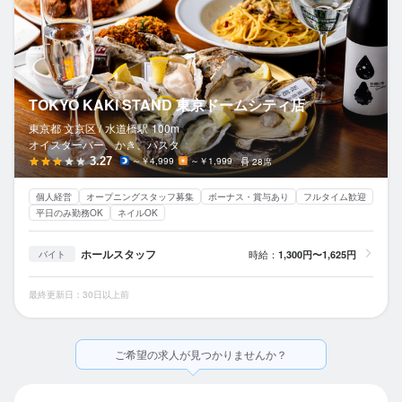
TOKYO KAKI STAND 東京ドームシティ店
東京都 文京区 /
水道橋
駅
100m
オイスターバー、かき、パスタ
3.27
～￥4,999
～￥1,999
28席
個人経営
オープニングスタッフ募集
ボーナス・賞与あり
フルタイム歓迎
平日のみ勤務OK
ネイルOK
ホールスタッフ
時給：
1,300円〜1,625円
バイト
最終更新日：30日以上前
ご希望の求人が見つかりませんか？