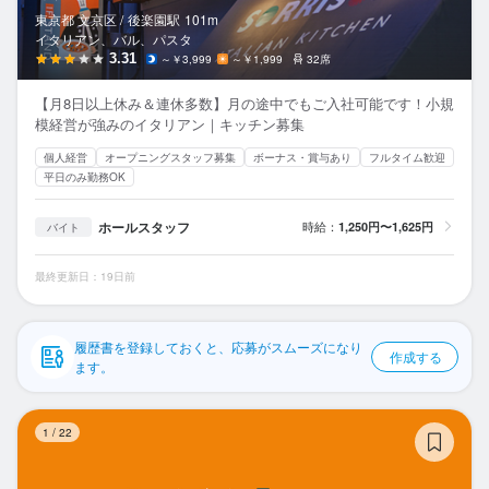
応募履歴
東京都 文京区 /
後楽園
駅
101m
イタリアン、バル、パスタ
WEB履歴書
3.31
～￥3,999
～￥1,999
32席
【月8日以上休み＆連休多数】月の途中でもご入社可能です！小規
スカウト・メルマガ受信設定
模経営が強みのイタリアン｜キッチン募集
個人経営
オープニングスタッフ募集
ボーナス・賞与あり
フルタイム歓迎
ヘルプ・お問い合わせフォーム
平日のみ勤務OK
掲載をご検討の店舗様へ
ホールスタッフ
時給：
1,250円〜1,625円
バイト
食べログ求人PRESS
最終更新日：19日前
プライバシーポリシー
利用規約
履歴書を登録しておくと、応募がスムーズになり
作成する
企業情報
ます。
ボ
1
/
22