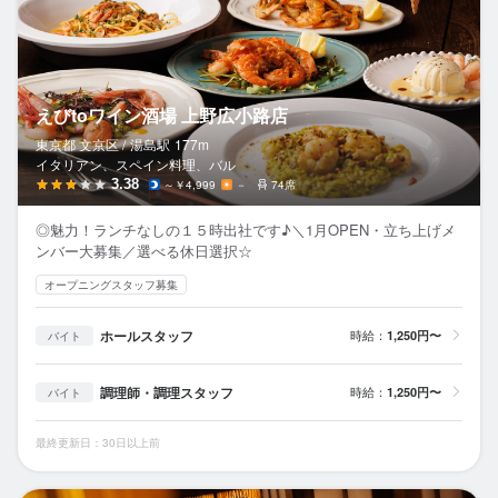
えびtoワイン酒場 上野広小路店
東京都 文京区 /
湯島
駅
177m
イタリアン、スペイン料理、バル
3.38
～￥4,999
－
74席
◎魅力！ランチなしの１５時出社です♪＼1月OPEN・立ち上げメ
ンバー大募集／選べる休日選択☆
オープニングスタッフ募集
ホールスタッフ
時給：
1,250円〜
バイト
調理師・調理スタッフ
時給：
1,250円〜
バイト
最終更新日：30日以上前