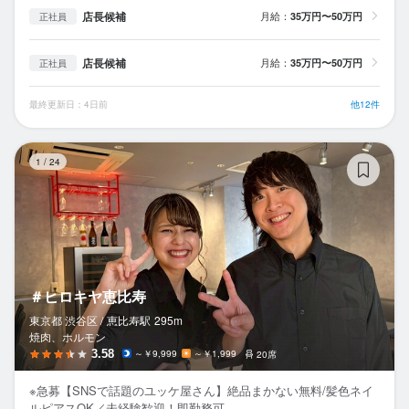
店長候補
月給：
35万円〜50万円
正社員
店長候補
月給：
35万円〜50万円
正社員
最終更新日：4日前
他12件
＃
1
/
24
＃ヒロキヤ恵比寿
東京都 渋谷区 /
恵比寿
駅
295m
焼肉、ホルモン
3.58
～￥9,999
～￥1,999
20席
※急募【SNSで話題のユッケ屋さん】絶品まかない無料/髪色ネイ
ルピアスOK／未経験歓迎！即勤務可