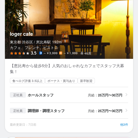
loger cafe
東京都 渋谷区 /
恵比寿
駅
192m
カフェ、フレンチ、ビストロ
3.5
～￥3,999
～￥1,999
46席
【恵比寿から徒歩5分】人気のおしゃれなカフェでスタッフ大募
集！
食べログ評価 3.5以上
ボーナス・賞与あり
新卒歓迎
ホールスタッフ
月給：
25万円〜30万円
正社員
調理師・調理スタッフ
月給：
25万円〜30万円
正社員
最終更新日：7日前
他3件