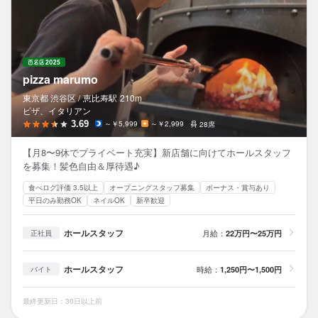
pizza marumo
東京都 渋谷区 /
恵比寿
駅
210m
ピザ、イタリアン
3.69
～￥5,999
～￥2,999
28席
【月8〜9休でプライベート充実】新店舗に向けてホールスタッフ
を募集！髪色自由＆厚待遇♪
食べログ評価 3.5以上
オープニングスタッフ募集
ボーナス・賞与あり
平日のみ勤務OK
ネイルOK
新卒歓迎
ホールスタッフ
月給：
22万円〜25万円
正社員
ホールスタッフ
時給：
1,250円〜1,500円
バイト
最終更新日：30日以上前