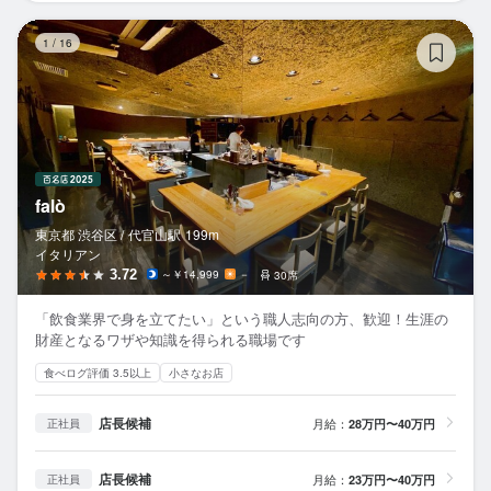
fal
1
/
16
falò
東京都 渋谷区 /
代官山
駅
199m
イタリアン
3.72
～￥14,999
－
30席
「飲食業界で身を立てたい」という職人志向の方、歓迎！生涯の
財産となるワザや知識を得られる職場です
食べログ評価 3.5以上
小さなお店
店長候補
月給：
28万円〜40万円
正社員
店長候補
月給：
23万円〜40万円
正社員