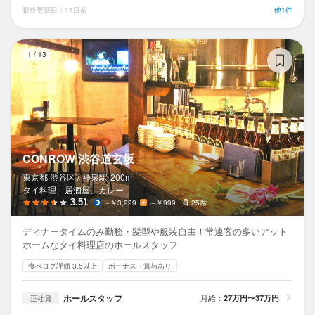
最終更新日：11日前
他1件
C
1
/
13
CONROW 渋谷道玄坂
東京都 渋谷区 /
神泉
駅
200m
タイ料理、居酒屋、カレー
3.51
～￥3,999
～￥999
25席
ディナータイムのみ勤務・髪型や服装自由！常連客の多いアット
ホームなタイ料理店のホールスタッフ
食べログ評価 3.5以上
ボーナス・賞与あり
ホールスタッフ
月給：
27万円〜37万円
正社員