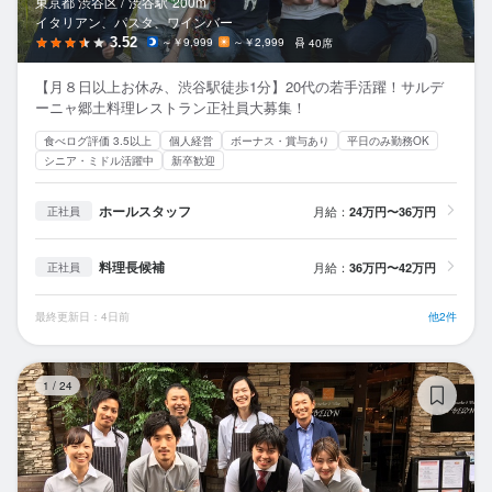
東京都 渋谷区 /
渋谷
駅
200m
イタリアン、パスタ、ワインバー
3.52
～￥9,999
～￥2,999
40席
【月８日以上お休み、渋谷駅徒歩1分】20代の若手活躍！サルデ
ーニャ郷土料理レストラン正社員大募集！
食べログ評価 3.5以上
個人経営
ボーナス・賞与あり
平日のみ勤務OK
シニア・ミドル活躍中
新卒歓迎
ホールスタッフ
月給：
24万円〜36万円
正社員
料理長候補
月給：
36万円〜42万円
正社員
最終更新日：4日前
他2件
Oy
1
/
24