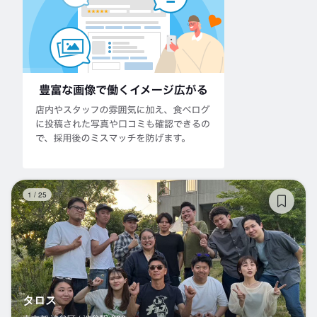
タ
1
/
25
タロス