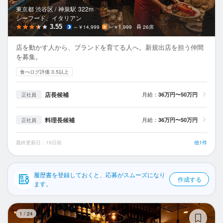
応募履歴
東京都 渋谷区 /
神泉
駅
322m
シーフード、イタリアン
WEB履歴書
3.55
～￥14,999
～￥1,999
26席
店を動かす人から、ブランドを育てる人へ。新規出店を担う仲間
スカウト・メルマガ受信設定
を募集。
食べログ評価 3.5以上
ヘルプ・お問い合わせフォーム
店長候補
月給：
36万円〜50万円
正社員
掲載をご検討の店舗様へ
食べログ求人PRESS
料理長候補
月給：
36万円〜50万円
正社員
プライバシーポリシー
最終更新日：15日前
他1件
利用規約
企業情報
履歴書を登録しておくと、応募がスムーズになり
作成する
ます。
か
1
/
24