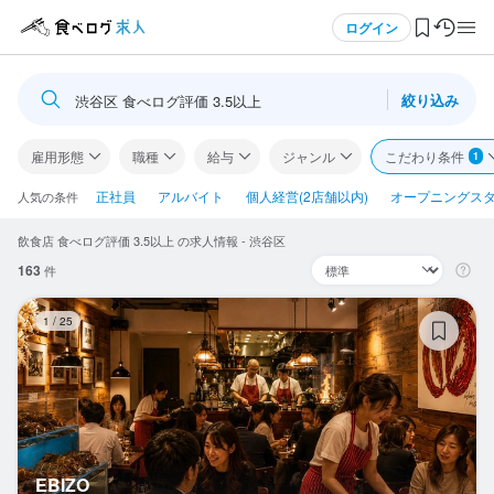
メニュー
ログイン
絞り込み
渋谷区 食べログ評価 3.5以上
ログイン・無料会員登録
雇用形態
職種
給与
ジャンル
こだわり条件
1
食べログ求人TOP
正社員
アルバイト
個人経営(2店舗以内)
オープニングス
人気の条件
飲食店 食べログ評価 3.5以上 の求人情報 - 渋谷区
求人検索
163
件
マイページ管理
EB
1
/
25
閲覧履歴
気になる求人
検索履歴・保存した条件
EBIZO