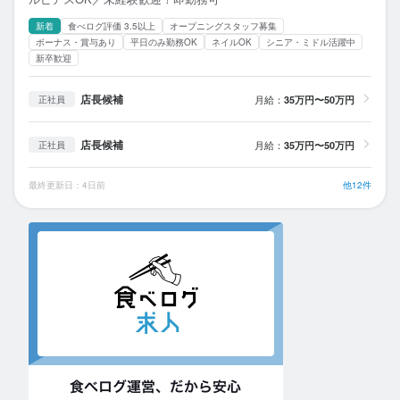
新着
食べログ評価 3.5以上
オープニングスタッフ募集
ボーナス・賞与あり
平日のみ勤務OK
ネイルOK
シニア・ミドル活躍中
新卒歓迎
店長候補
月給：
35万円〜50万円
正社員
店長候補
月給：
35万円〜50万円
正社員
最終更新日：4日前
他12件