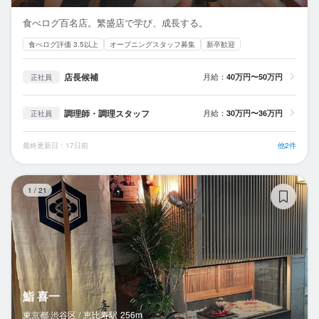
食べログ百名店。繁盛店で学び、成長する。
食べログ評価 3.5以上
オープニングスタッフ募集
新卒歓迎
店長候補
月給：
40万円〜50万円
正社員
調理師・調理スタッフ
月給：
30万円〜36万円
正社員
最終更新日：17日前
他2件
鮨
1
/
21
鮨 喜一
東京都 渋谷区 /
恵比寿
駅
256m