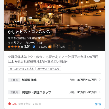
かしわビストロ バンバン
東京都 渋谷区 /
神泉
駅
31m
イタリアン、カレー、バル
3.54
～￥5,999
－
40席
☆新店舗準備中☆＼飲食にも夢がある／⇒社員平均年収550万円
以上★他店視察費毎月2万円支給◎月8日休
食べログ評価 3.5以上
ボーナス・賞与あり
料理長候補
月給：
35万円〜50万円
正社員
調理師・調理スタッフ
月給：
30万円〜35万円
正社員
人気
最終更新日：24日前
他2件