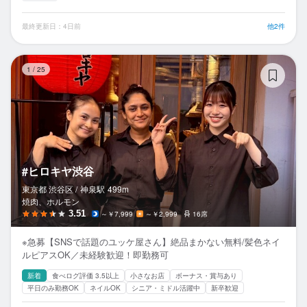
最終更新日：4日前
他2件
#
1
/
25
#ヒロキヤ渋谷
東京都 渋谷区 /
神泉
駅
499m
焼肉、ホルモン
3.51
～￥7,999
～￥2,999
16席
※急募【SNSで話題のユッケ屋さん】絶品まかない無料/髪色ネイ
ルピアスOK／未経験歓迎！即勤務可
新着
食べログ評価 3.5以上
小さなお店
ボーナス・賞与あり
平日のみ勤務OK
ネイルOK
シニア・ミドル活躍中
新卒歓迎