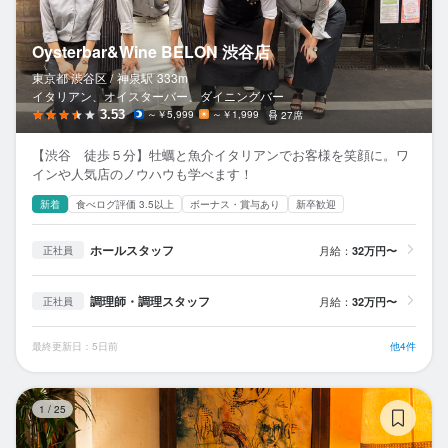
Oysterbar&Wine BELON 渋谷店
東京都 渋谷区 /
神泉
駅
333m
イタリアン、オイスターバー、ダイニングバー
3.53
～￥5,999
～￥1,999
27席
【渋谷 徒歩５分】牡蠣と魚介イタリアンでお客様を笑顔に。ワ
インや人気店のノウハウも学べます！
新着
食べログ評価 3.5以上
ボーナス・賞与あり
新卒歓迎
ホールスタッフ
月給：
32万円〜
正社員
調理師・調理スタッフ
月給：
32万円〜
正社員
最終更新日：5日前
他4件
lo
1
/
25