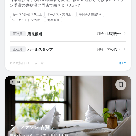
ン受賞の参鶏湯専門店で働きませんか？
食べログ評価 3.5以上
ボーナス・賞与あり
平日のみ勤務OK
シニア・ミドル活躍中
新卒歓迎
店長候補
月給：
45万円〜
正社員
ホールスタッフ
月給：
35万円〜
正社員
最終更新日：30日以上前
他1件
ラ
1
/
18
ラ・ファソン 古賀
東京都 渋谷区 /
代々木上原
駅
107m