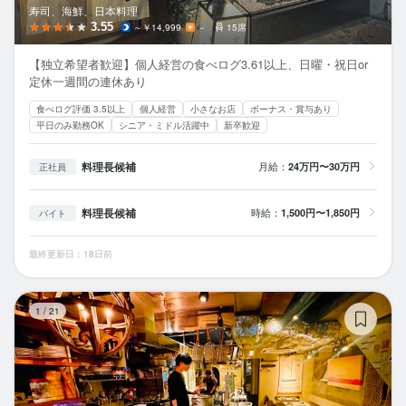
寿司、海鮮、日本料理
3.55
～￥14,999
－
15席
【独立希望者歓迎】個人経営の食べログ3.61以上、日曜・祝日or
定休一週間の連休あり
食べログ評価 3.5以上
個人経営
小さなお店
ボーナス・賞与あり
平日のみ勤務OK
シニア・ミドル活躍中
新卒歓迎
料理長候補
月給：
24万円〜30万円
正社員
料理長候補
時給：
1,500円〜1,850円
バイト
最終更新日：18日前
Fr
1
/
21