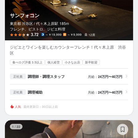
サンフォコン
東京都 渋谷区 /
代々木上原
駅
185m
フレンチ、ビストロ、ジビエ料理
3.72
～￥19,999
～￥9,999
12席
ジビエとワインを楽しむカウンターフレンチ！代々木上原 渋谷
区
食べログ評価 3.5以上
個人経営
小さなお店
新卒歓迎
調理師・調理スタッフ
月給：
24万円〜40万円
正社員
調理補助
月給：
24万円〜40万円
正社員
人気
最終更新日：30日以上前
pi
1
/
22