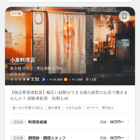
小
1
/
13
小泉料理店
東京都 渋谷区 /
恵比寿
駅
270m
ビストロ
3.52
～￥19,999
～￥1,999
12席
【独立希望者歓迎】幅広い経験ができる個人経営のお店で働きま
せんか？ 経験者歓迎 短期もok
食べログ評価 3.5以上
個人経営
小さなお店
ボーナス・賞与あり
料理長候補
月給：
28万円〜
正社員
調理師・調理スタッフ
月給：
28万円〜
正社員