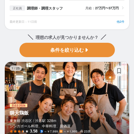
調理師・調理スタッフ
月給：
27万円〜37万円
正社員
最終更新日：11日前
他2件
理想の求人が見つかりませんか？
条件を絞り込む
獅
1
/
25
獅天鶏飯
東京都 渋谷区 /
渋谷
駅
328m
シンガポール料理、中華料理、居酒屋
3.58
～￥7,999
～￥1,999
23席