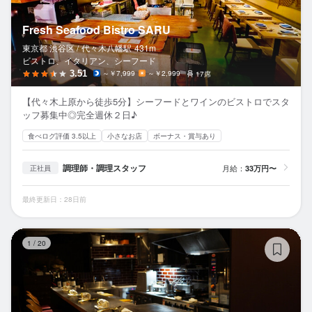
Fresh Seafood Bistro SARU
東京都 渋谷区 /
代々木八幡
駅
431m
ビストロ、イタリアン、シーフード
3.51
～￥7,999
～￥2,999
17席
【代々木上原から徒歩5分】シーフードとワインのビストロでスタ
ッフ募集中◎完全週休２日♪
食べログ評価 3.5以上
小さなお店
ボーナス・賞与あり
調理師・調理スタッフ
月給：
33万円〜
正社員
最終更新日：28日前
サ
1
/
20