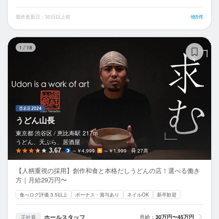
最終更新日：30日以上前
他5件
う
1
/
18
うどん山長
東京都 渋谷区 /
恵比寿
駅
217m
うどん、天ぷら、居酒屋
3.67
～￥4,999
～￥1,999
27席
【人柄重視の採用】創作和食と本格だしうどんの店！選べる働き
方｜月給29万円〜
食べログ評価 3.5以上
ボーナス・賞与あり
ネイルOK
新卒歓迎
ホールスタッフ
月給：
30万円〜45万円
正社員