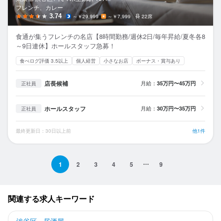
フレンチ、カレー
3.74
～￥29,999
～￥7,999
22席
食通が集うフレンチの名店【8時間勤務/週休2日/毎年昇給/夏冬各8
～9日連休】ホールスタッフ急募！
食べログ評価 3.5以上
個人経営
小さなお店
ボーナス・賞与あり
店長候補
月給：
35万円〜45万円
正社員
ホールスタッフ
月給：
30万円〜35万円
正社員
最終更新日：30日以上前
他1件
1
2
3
4
5
9
関連する求人キーワード
渋谷区 - 居酒屋