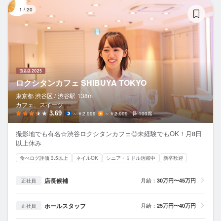
ロ
1
/
20
ロクシタンカフェ SHIBUYA TOKYO
東京都 渋谷区 /
渋谷
駅
138m
カフェ、スイーツ
3.69
～￥2,999
～￥2,999
100席
撮影地でも有名☆渋谷ロクシタンカフェ◎未経験でもOK！月8日
以上休み
食べログ評価 3.5以上
ネイルOK
シニア・ミドル活躍中
新卒歓迎
店長候補
月給：
30万円〜45万円
正社員
ホールスタッフ
月給：
25万円〜40万円
正社員