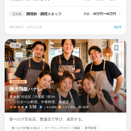
調理師・調理スタッフ
月給：
30万円〜45万円
正社員
最終更新日：30日以上前
他2件
獅
1
/
25
獅天鶏飯ハナレ
東京都 渋谷区 /
渋谷
駅
181m
シンガポール料理、中華料理、居酒屋
3.52
～￥4,999
～￥1,999
38席
食べログ百名店。繁盛店で学び、成長する。
食べログ評価 3.5以上
オープニングスタッフ募集
新卒歓迎