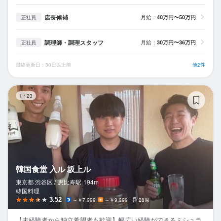
店長候補
月給：
40万円〜50万円
正社員
調理師・調理スタッフ
月給：
30万円〜36万円
正社員
最終更新日：30日以上前
他2件
韓
1
/
23
韓国食堂 入ル 坂上ル
東京都 渋谷区 /
恵比寿
駅
194m
韓国料理
3.52
～￥7,999
～￥9,999
28席
【未経験者から独立希望者も歓迎】幅広い経験ができるミシュラ