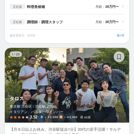
料理長候補
月給：
28万円〜
正社員
調理師・調理スタッフ
月給：
28万円〜
正社員
最終更新日：6日前
他1件
タ
1
/
25
タロス
東京都 渋谷区 /
渋谷
駅
200m
イタリアン、パスタ、ワインバー
3.52
～￥9,999
～￥2,999
40席
【月８日以上お休み、渋谷駅徒歩1分】20代の若手活躍！サルデ