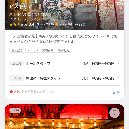
ビストリア
東京都 渋谷区 /
南新宿
駅
88m
イタリアン、ワインバー、バル
3.4
～￥7,999
～￥4,999
34席
【未経験者歓迎】幅広い経験ができる個人経営のワインバルで働
きませんか？完全週休2日◎賞与あり♪
個人経営
ボーナス・賞与あり
新卒歓迎
ホールスタッフ
月給：
30万円〜40万円
正社員
調理師・調理スタッフ
月給：
30万円〜40万円
正社員
人気
最終更新日：30日以上前
他1件
鶏
1
/
16