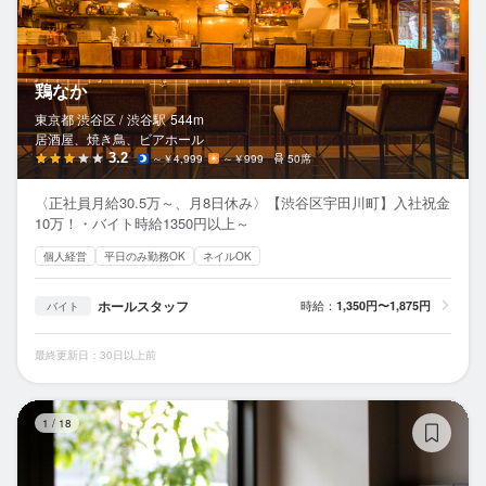
鶏なか
東京都 渋谷区 /
渋谷
駅
544m
居酒屋、焼き鳥、ビアホール
3.2
～￥4,999
～￥999
50席
〈正社員月給30.5万～、月8日休み〉【渋谷区宇田川町】入社祝金
10万！・バイト時給1350円以上～
個人経営
平日のみ勤務OK
ネイルOK
ホールスタッフ
時給：
1,350円〜1,875円
バイト
最終更新日：30日以上前
ラ
1
/
18