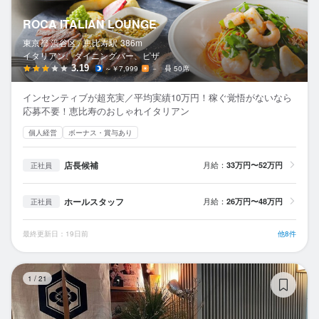
ROCA ITALIAN LOUNGE
東京都 渋谷区 /
恵比寿
駅
386m
イタリアン、ダイニングバー、ピザ
3.19
～￥7,999
－
50席
インセンティブが超充実／平均実績10万円！稼ぐ覚悟がないなら
応募不要！恵比寿のおしゃれイタリアン
個人経営
ボーナス・賞与あり
店長候補
月給：
33万円〜52万円
正社員
ホールスタッフ
月給：
26万円〜48万円
正社員
最終更新日：19日前
他8件
鮨
1
/
21