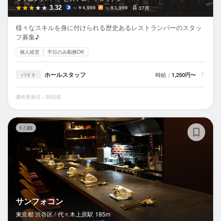
3.32
～￥4,999
～￥1,999
37席
様々なスキルを身に付けられる歴史あるレストランバーのスタッ
フ募集♪
個人経営
平日のみ勤務OK
ホールスタッフ
時給：
1,250円〜
バイト
最終更新日：29日前
サ
1
/
20
サンフォコン
東京都 渋谷区 /
代々木上原
駅
185m