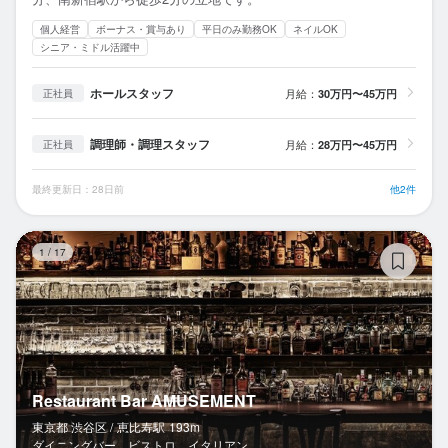
個人経営
ボーナス・賞与あり
平日のみ勤務OK
ネイルOK
シニア・ミドル活躍中
ホールスタッフ
月給：
30万円〜45万円
正社員
調理師・調理スタッフ
月給：
28万円〜45万円
正社員
最終更新日：28日前
他2件
Re
1
/
17
Restaurant Bar AMUSEMENT
東京都 渋谷区 /
恵比寿
駅
193m
ダイニングバー、ビストロ、イタリアン