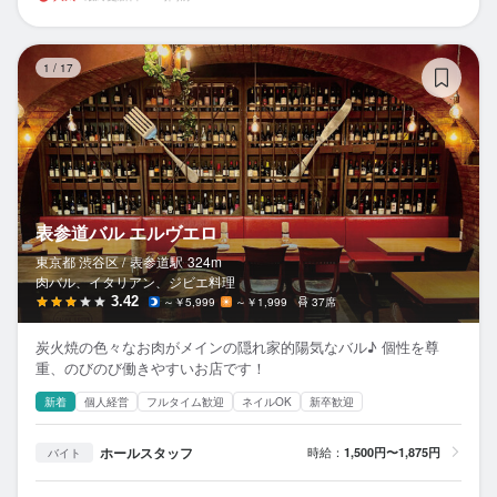
表
1
/
17
表参道バル エルヴエロ
東京都 渋谷区 /
表参道
駅
324m
肉バル、イタリアン、ジビエ料理
3.42
～￥5,999
～￥1,999
37席
炭火焼の色々なお肉がメインの隠れ家的陽気なバル♪ 個性を尊
重、のびのび働きやすいお店です！
新着
個人経営
フルタイム歓迎
ネイルOK
新卒歓迎
ホールスタッフ
時給：
1,500円〜1,875円
バイト