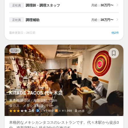
調理師・調理スタッフ
月給：
30万円〜
正社員
調理補助
月給：
28万円〜
正社員
最終更新日：26日前
他2件
KI
1
/
21
KITADE TACOS 代々木店
東京都 渋谷区 /
南新宿
駅
128m
タコス、メキシコ料理、バー
3.4
～￥3,999
～￥1,999
25席
本格的なメキシカンタコスのレストランです。代々木駅から徒歩3
分、南新宿駅から徒歩2分の立地です。