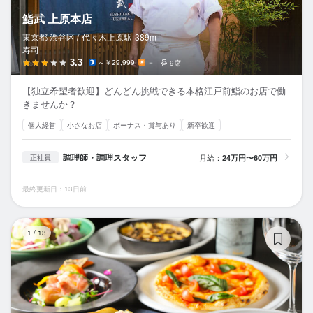
鮨武 上原本店
東京都 渋谷区 /
代々木上原
駅
389m
寿司
3.3
～￥29,999
－
9席
【独立希望者歓迎】どんどん挑戦できる本格江戸前鮨のお店で働
きませんか？
個人経営
小さなお店
ボーナス・賞与あり
新卒歓迎
調理師・調理スタッフ
月給：
24万円〜60万円
正社員
最終更新日：13日前
RO
1
/
13