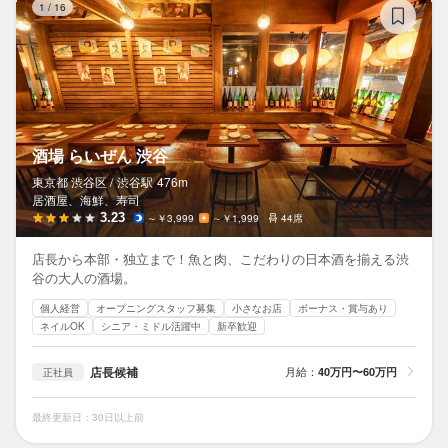
1
/
16
酒場 らいぜん 渋谷
東京都 渋谷区 /
渋谷
駅
476m
居酒屋、海鮮、寿司
3.23
～￥3,999
～￥1,999
44席
店長から本部・独立まで！魚と肉、こだわりの日本酒を揃える渋
谷の大人の酒場。
個人経営
オープニングスタッフ募集
小さなお店
ボーナス・賞与あり
ネイルOK
シニア・ミドル活躍中
新卒歓迎
店長候補
月給：
40万円〜60万円
正社員
最終更新日：30日以上前