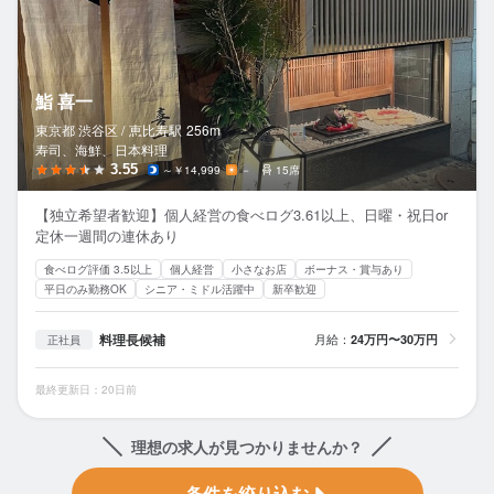
鮨 喜一
東京都 渋谷区 /
恵比寿
駅
256m
寿司、海鮮、日本料理
3.55
～￥14,999
－
15席
【独立希望者歓迎】個人経営の食べログ3.61以上、日曜・祝日or
定休一週間の連休あり
食べログ評価 3.5以上
個人経営
小さなお店
ボーナス・賞与あり
平日のみ勤務OK
シニア・ミドル活躍中
新卒歓迎
料理長候補
月給：
24万円〜30万円
正社員
最終更新日：20日前
理想の求人が見つかりませんか？
条件を絞り込む