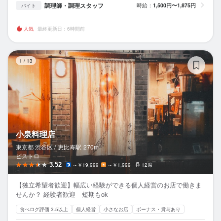
調理師・調理スタッフ
時給：
1,500円〜1,875円
バイト
人気
最終更新日：6時間前
小
1
/
13
小泉料理店
東京都 渋谷区 /
恵比寿
駅
270m
ビストロ
3.52
～￥19,999
～￥1,999
12席
【独立希望者歓迎】幅広い経験ができる個人経営のお店で働きま
せんか？ 経験者歓迎 短期もok
食べログ評価 3.5以上
個人経営
小さなお店
ボーナス・賞与あり