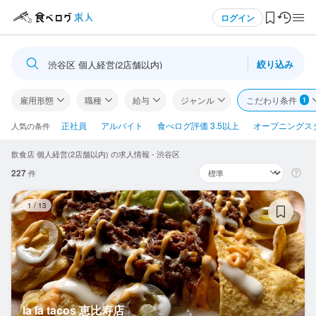
メニュー
ログイン
絞り込み
渋谷区 個人経営(2店舗以内)
ログイン・無料会員登録
雇用形態
職種
給与
ジャンル
こだわり条件
1
食べログ求人TOP
正社員
アルバイト
食べログ評価 3.5以上
オープニングス
人気の条件
飲食店 個人経営(2店舗以内) の求人情報 - 渋谷区
求人検索
227
件
マイページ管理
la
1
/
13
閲覧履歴
気になる求人
検索履歴・保存した条件
la la tacos 恵比寿店