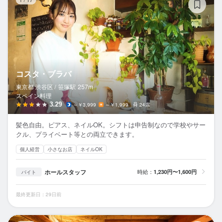
コスタ・ブラバ
東京都 渋谷区 /
笹塚
駅
257m
スペイン料理
3.29
～￥3,999
～￥1,999
24席
髪色自由。ピアス、ネイルOK。シフトは申告制なので学校やサー
クル、プライベート等との両立できます。
個人経営
小さなお店
ネイルOK
ホールスタッフ
時給：
1,230円〜1,600円
バイト
最終更新日：29日前
酒