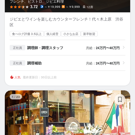
フレンチ、ビストロ、ジビエ料理
3.72
～￥19,999
～￥9,999
12席
ジビエとワインを楽しむカウンターフレンチ！代々木上原 渋谷
区
食べログ評価 3.5以上
個人経営
小さなお店
新卒歓迎
調理師・調理スタッフ
月給：
24万円〜40万円
正社員
調理補助
月給：
24万円〜40万円
正社員
人気
最終更新日：30日以上前
ビ
1
/
23