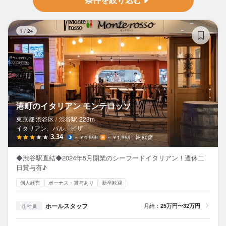
港
1
/
24
港町のイタリアン モンテロッソ
東京都 渋谷区 /
渋谷
駅
223m
イタリアン、バル、ピザ
3.34
～￥4,999
～￥1,999
80席
◆渋谷駅直結◆2024年5月開業のシーフードイタリアン！週休二
日賞与有♪
個人経営
ボーナス・賞与あり
新卒歓迎
ホールスタッフ
月給：
25万円〜32万円
正社員