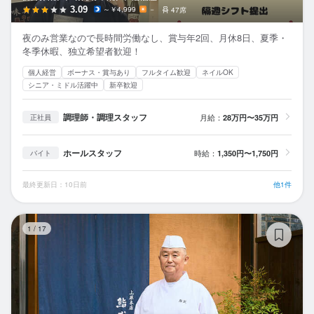
3.09
～￥4,999
－
47席
夜のみ営業なので長時間労働なし、賞与年2回、月休8日、夏季・
冬季休暇、独立希望者歓迎！
個人経営
ボーナス・賞与あり
フルタイム歓迎
ネイルOK
シニア・ミドル活躍中
新卒歓迎
調理師・調理スタッフ
月給：
28万円〜35万円
正社員
ホールスタッフ
時給：
1,350円〜1,750円
バイト
最終更新日：10日前
他1件
鮨
1
/
17