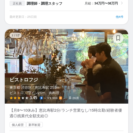
調理師・調理スタッフ
月給：
34万円〜38万円
正社員
最終更新日：25日前
他4件
ビ
1
/
17
ビストロフジ
東京都 渋谷区 /
恵比寿
駅
255m
ビストロ、ワインバー、肉料理
3.45
～￥9,999
－
26席
【月8〜10休み】恵比寿駅2分/ランチ営業なし/15時出勤/経験者優
遇◎残業代全額支給◎
個人経営
新卒歓迎