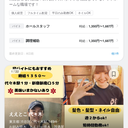
ームな職場です！
個人経営
フルタイム歓迎
平日のみ勤務OK
ネイルOK
ホールスタッフ
時給：
1,350円〜1,687円
バイト
調理補助
時給：
1,350円〜1,687円
バイト
最終更新日：8日前
他1件
え
1
/
22
ええとこ 代々木
東京都 渋谷区 /
代々木
駅
149m
お好み焼き、もんじゃ焼き、居酒屋