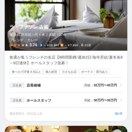
ラ・ファソン 古賀
東京都 渋谷区 /
代々木上原
駅
107m
フレンチ、カレー
3.74
～￥29,999
～￥7,999
22席
食通が集うフレンチの名店【8時間勤務/週休2日/毎年昇給/夏冬各8
～9日連休】ホールスタッフ急募！
食べログ評価 3.5以上
個人経営
小さなお店
ボーナス・賞与あり
店長候補
月給：
35万円〜45万円
正社員
ホールスタッフ
月給：
30万円〜35万円
正社員
最終更新日：30日以上前
他1件
コ
1
/
17