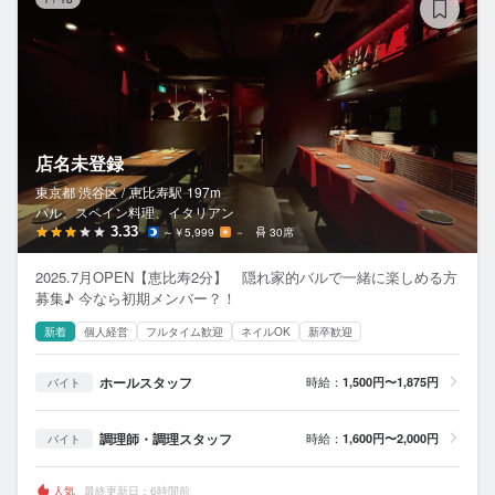
店名未登録
東京都 渋谷区 /
恵比寿
駅
197m
バル、スペイン料理、イタリアン
3.33
～￥5,999
－
30席
2025.7月OPEN【恵比寿2分】 隠れ家的バルで一緒に楽しめる方
募集♪ 今なら初期メンバー？！
新着
個人経営
フルタイム歓迎
ネイルOK
新卒歓迎
ホールスタッフ
時給：
1,500円〜1,875円
バイト
調理師・調理スタッフ
時給：
1,600円〜2,000円
バイト
人気
最終更新日：6時間前