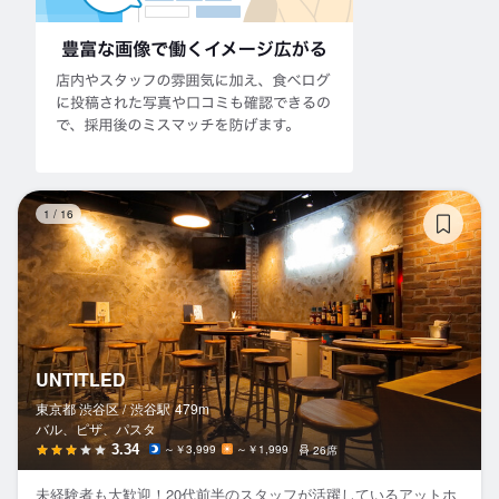
UN
1
/
16
UNTITLED
東京都 渋谷区 /
渋谷
駅
479m
バル、ピザ、パスタ
3.34
～￥3,999
～￥1,999
26席
未経験者も大歓迎！20代前半のスタッフが活躍しているアットホ