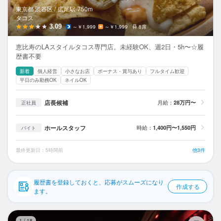
応募履歴
東京都 渋谷区 /
広尾
駅
750m
タコス
WEB履歴書
3.09
～￥1,999
～￥1,999
8席
恵比寿のLAスタイルタコス専門店。未経験OK、週2日・5h〜☆履
スカウト・メルマガ受信設定
歴書不要
新着
個人経営
小さなお店
ボーナス・賞与あり
フルタイム歓迎
ヘルプ・お問い合わせフォーム
平日のみ勤務OK
ネイルOK
掲載をご検討の店舗様へ
店長候補
月給：
28万円〜
正社員
食べログ求人PRESS
ホールスタッフ
時給：
1,400円〜1,550円
バイト
プライバシーポリシー
利用規約
最終更新日：5時間前
他3件
企業情報
履歴書を登録しておくと、応募がスムーズになり
作成する
ます。
店
1
/
18