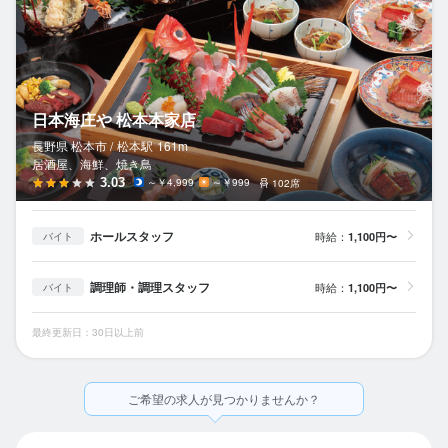
日本海庄や 松本本家店
長野県 松本市 /
松本
駅
161m
居酒屋、海鮮、焼き鳥
3.03
～￥4,999
～￥999
102席
ホールスタッフ
時給：
1,100円〜
バイト
調理師・調理スタッフ
時給：
1,100円〜
バイト
最終更新日：30日以上前
ご希望の求人が見つかりませんか？