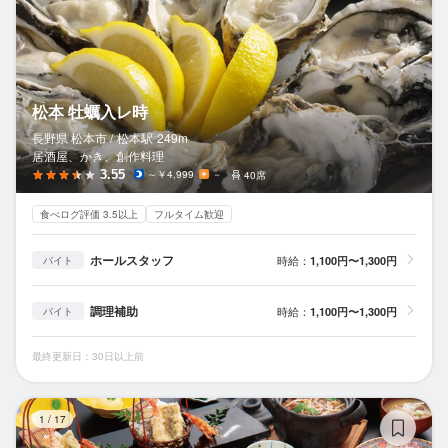
松本 牡蠣入レ時
長野県 松本市 /
松本
駅
249m
居酒屋、かき、創作料理
3.55
～￥4,999
－
40席
食べログ評価 3.5以上
フルタイム歓迎
ホールスタッフ
時給：
1,100円〜1,300円
バイト
調理補助
時給：
1,100円〜1,300円
バイト
最終更新日：30日以上前
日
1
/
17