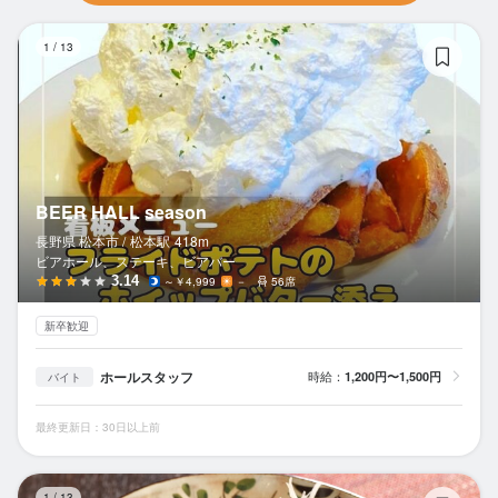
BE
1
/
13
BEER HALL season
長野県 松本市 /
松本
駅
418m
ビアホール、ステーキ、ビアバー
3.14
～￥4,999
－
56席
新卒歓迎
ホールスタッフ
時給：
1,200円〜1,500円
バイト
最終更新日：30日以上前
か
1
/
13