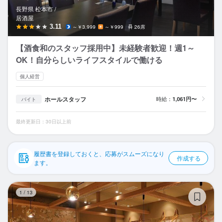
応募履歴
長野県 松本市 /
居酒屋
WEB履歴書
3.11
～￥3,999
～￥999
26席
【酒食和のスタッフ採用中】未経験者歓迎！週1～
スカウト・メルマガ受信設定
OK！自分らしいライフスタイルで働ける
ヘルプ・お問い合わせフォーム
個人経営
掲載をご検討の店舗様へ
ホールスタッフ
時給：
1,061円〜
バイト
食べログ求人PRESS
最終更新日：30日以上前
プライバシーポリシー
利用規約
履歴書を登録しておくと、応募がスムーズになり
作成する
ます。
企業情報
全
1
/
13