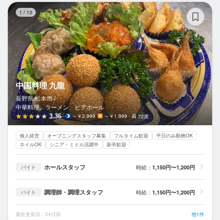
中
1
/
13
中国料理 九龍
長野県 松本市 /
中華料理、ラーメン、ビアホール
3.36
～￥2,999
～￥1,999
72席
個人経営
オープニングスタッフ募集
フルタイム歓迎
平日のみ勤務OK
ネイルOK
シニア・ミドル活躍中
新卒歓迎
ホールスタッフ
時給：
1,150円〜1,200円
バイト
調理師・調理スタッフ
時給：
1,150円〜1,200円
バイト
最終更新日：24日前
他1件