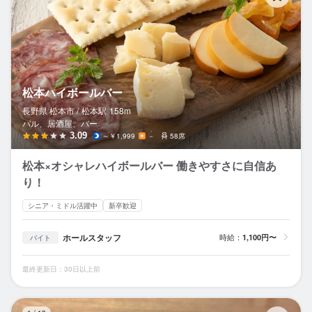
松本ハイボールバー
長野県 松本市 /
松本
駅
158m
バル、居酒屋、バー
3.09
～￥1,999
－
58席
松本×オシャレハイボールバー 働きやすさに自信あ
り！
シニア・ミドル活躍中
新卒歓迎
ホールスタッフ
時給：
1,100円〜
バイト
最終更新日：30日以上前
そ