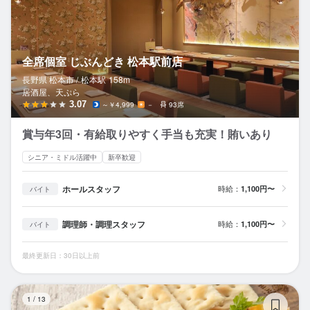
全席個室 じぶんどき 松本駅前店
長野県 松本市 /
松本
駅
158m
居酒屋、天ぷら
3.07
～￥4,999
－
93席
賞与年3回・有給取りやすく手当も充実！賄いあり
シニア・ミドル活躍中
新卒歓迎
ホールスタッフ
時給：
1,100円〜
バイト
調理師・調理スタッフ
時給：
1,100円〜
バイト
最終更新日：30日以上前
松
1
/
13