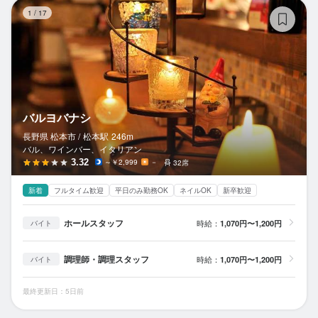
バ
1
/
17
バルヨバナシ
長野県 松本市 /
松本
駅
246m
バル、ワインバー、イタリアン
3.32
～￥2,999
－
32席
新着
フルタイム歓迎
平日のみ勤務OK
ネイルOK
新卒歓迎
ホールスタッフ
時給：
1,070円〜1,200円
バイト
調理師・調理スタッフ
時給：
1,070円〜1,200円
バイト
最終更新日：5日前