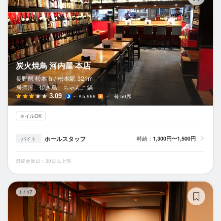
炭火焼鳥 河内屋 本店
長野県 松本市 /
松本
駅
321m
居酒屋、焼き鳥、ちゃんこ鍋
3.09
～￥5,999
－
50席
ネイルOK
ホールスタッフ
時給：
1,300円〜1,500円
バイト
最終更新日：30日以上前
焼
1
/
17