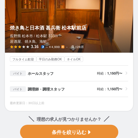
焼き鳥と日本酒 甚兵衛 松本駅前店
長野県 松本市 /
松本
駅
333m
居酒屋、焼き鳥、海鮮
3.16
～￥4,999
－
128席
フルタイム歓迎
平日のみ勤務OK
ネイルOK
ホールスタッフ
時給：
1,150円〜
バイト
調理師・調理スタッフ
時給：
1,150円〜
バイト
最終更新日：30日以上前
理想の求人が見つかりませんか？
条件を絞り込む