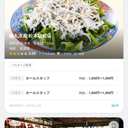
磯丸水産 松本駅前店
長野県 松本市 /
松本
駅
156m
海鮮、居酒屋
3.05
～￥4,999
～￥999
78席
フルタイム歓迎
ホールスタッフ
時給：
1,200円〜1,500円
バイト
ホールスタッフ
時給：
1,200円〜1,500円
バイト
最終更新日：30日以上前
他2件
炭
1
/
17