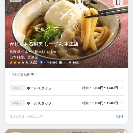
かじゅある割烹 しーずん 本庄店
長野県 松本市 /
松本
駅
415m
日本料理、居酒屋
3.22
～￥3,999
－
86席
平日のみ勤務OK
ホールスタッフ
時給：
1,100円〜1,500円
バイト
ホールスタッフ
時給：
1,100円〜1,500円
バイト
最終更新日：30日以上前
他3件
お