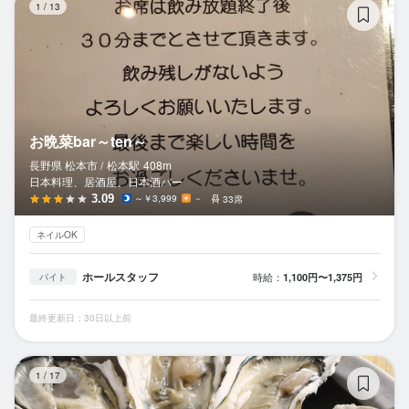
1
/
13
お晩菜bar～ten～
長野県 松本市 /
松本
駅
408m
日本料理、居酒屋、日本酒バー
3.09
～￥3,999
－
33席
ネイルOK
ホールスタッフ
時給：
1,100円〜1,375円
バイト
最終更新日：30日以上前
松
1
/
17