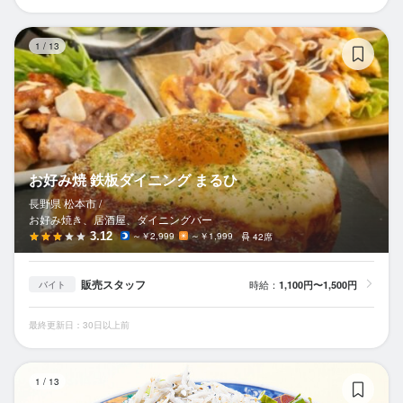
お
1
/
13
お好み焼 鉄板ダイニング まるひ
長野県 松本市 /
お好み焼き、居酒屋、ダイニングバー
3.12
～￥2,999
～￥1,999
42席
販売スタッフ
時給：
1,100円〜1,500円
バイト
最終更新日：30日以上前
磯
1
/
13