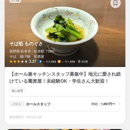
1
/
13
そば処 ものぐさ
長野県 松本市 /
松本
駅
739m
そば、揚げ物、居酒屋
3.27
～￥3,999
～￥1,999
50席
【ホール兼キッチンスタッフ募集中】地元に愛され続
けている蕎麦屋！未経験OK・学生さん大歓迎！
個人経営
ホールスタッフ
時給：
1,061円〜
バイト
最終更新日：30日以上前