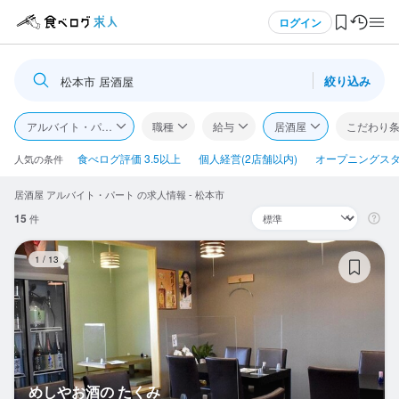
メニュー
ログイン
絞り込み
松本市 居酒屋
ログイン・無料会員登録
アルバイト・パート
職種
給与
居酒屋
こだわり
食べログ求人TOP
食べログ評価 3.5以上
個人経営(2店舗以内)
オープニングス
人気の条件
居酒屋 アルバイト・パート の求人情報 - 松本市
求人検索
15
件
マイページ管理
め
1
/
13
閲覧履歴
気になる求人
検索履歴・保存した条件
めしやお酒の たくみ