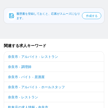
応募履歴
WEB履歴書
履歴書を登録しておくと、応募がスムーズになり
作成する
ます。
スカウト・メルマガ受信設定
ヘルプ・お問い合わせフォーム
関連する求人キーワード
掲載をご検討の店舗様へ
食べログ求人PRESS
奈良市 - アルバイト - レストラン
プライバシーポリシー
奈良市 - 調理師
利用規約
奈良市 - バイト - 居酒屋
企業情報
奈良市 - アルバイト - ホールスタッフ
奈良市 - レストラン
飲食店の求人情報 - 奈良市