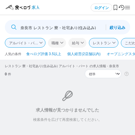
メニュー
ログイン
絞り込み
奈良市 レストラン 寮・社宅あり(住み込み)
ログイン・無料会員登録
アルバイト・パート
職種
給与
レストラン
こだ
食べログ求人TOP
食べログ評価 3.5以上
個人経営(2店舗以内)
オープニングス
人気の条件
レストラン 寮・社宅あり(住み込み) アルバイト・パート の求人情報 - 奈良市
求人検索
0
件
マイページ管理
閲覧履歴
気になる求人
求人情報が見つかりませんでした
検索条件を広げて再度検索してください。
検索履歴・保存した条件