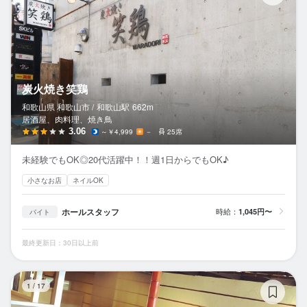
炭火焼き笑鶏
和歌山県 和歌山市 /
和歌山
駅
662m
居酒屋、肉料理、焼き鳥
3.06
～￥4,999
－
25席
未経験でもOK◎20代活躍中！！週1日からでもOK♪
小さなお店
ネイルOK
ホールスタッフ
時給：
1,045円〜
バイト
最終更新日：30日以上前
ゴ
1
/
17