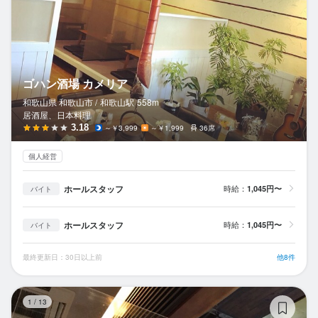
ゴハン酒場 カメリア
和歌山県 和歌山市 /
和歌山
駅
558m
居酒屋、日本料理
3.18
～￥3,999
～￥1,999
36席
個人経営
ホールスタッフ
時給：
1,045円〜
バイト
ホールスタッフ
時給：
1,045円〜
バイト
最終更新日：30日以上前
他8件
魚
1
/
13