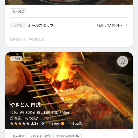
個人経営
ホールスタッフ
時給：
1,100円〜
バイト
最終更新日：30日以上前
や
1
/
16
やきとん 白虎
和歌山県 和歌山市 /
和歌山
駅
306m
居酒屋、もつ焼き、バル
3.17
～￥3,999
－
32席
個人経営
フルタイム歓迎
平日のみ勤務OK