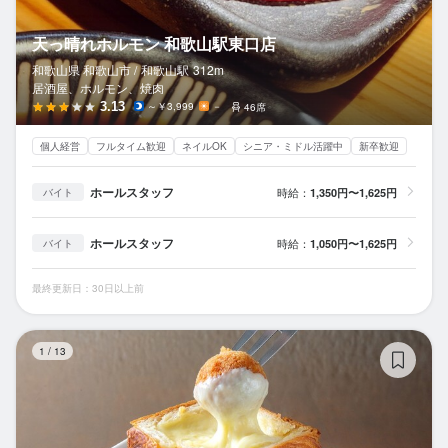
天っ晴れホルモン 和歌山駅東口店
和歌山県 和歌山市 /
和歌山
駅
312m
居酒屋、ホルモン、焼肉
3.13
～￥3,999
－
46席
個人経営
フルタイム歓迎
ネイルOK
シニア・ミドル活躍中
新卒歓迎
ホールスタッフ
時給：
1,350円〜1,625円
バイト
ホールスタッフ
時給：
1,050円〜1,625円
バイト
最終更新日：30日以上前
pr
1
/
13