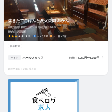
炊きたてごはんと炭火焼肉 みかん
和歌山県 和歌山市 /
和歌山
駅
164m
焼肉、居酒屋
3.06
～￥5,999
－
47席
新卒歓迎
ホールスタッフ
時給：
1,050円〜1,300円
バイト
最終更新日：30日以上前