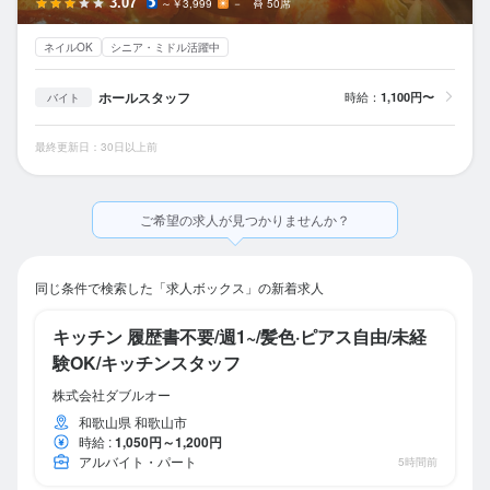
3.07
～￥3,999
－
50席
ネイルOK
シニア・ミドル活躍中
ホールスタッフ
時給：
1,100円〜
バイト
最終更新日：30日以上前
ご希望の求人が見つかりませんか？
同じ条件で検索した「求人ボックス」の新着求人
キッチン 履歴書不要/週1~/髪色·ピアス自由/未経
験OK/キッチンスタッフ
株式会社ダブルオー
和歌山県 和歌山市
時給
:
1,050円～1,200円
アルバイト・パート
5時間前