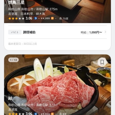
焼鳥三星
和歌山県 和歌山市 /
和歌山
駅
275m
居酒屋、日本料理、焼き鳥
3.06
～￥4,999
－
70席
調理補助
時給：
1,050円〜
バイト
最終更新日：30日以上前
紬
1
/
13
紬
和歌山県 和歌山市 /
和歌山
駅
573m
居酒屋
3.06
～￥5,999
－
8席