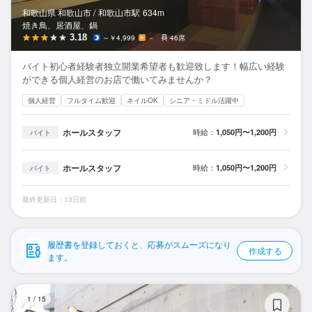
応募履歴
和歌山県 和歌山市 /
和歌山市
駅
634m
焼き鳥、居酒屋、鍋
WEB履歴書
3.18
～￥4,999
－
46席
バイト初心者経験者独立開業希望者も歓迎致します！幅広い経験
スカウト・メルマガ受信設定
ができる個人経営のお店で働いてみませんか？
個人経営
フルタイム歓迎
ネイルOK
シニア・ミドル活躍中
ヘルプ・お問い合わせフォーム
ホールスタッフ
時給：
1,050円〜1,200円
バイト
掲載をご検討の店舗様へ
食べログ求人PRESS
ホールスタッフ
時給：
1,050円〜1,200円
バイト
プライバシーポリシー
最終更新日：13日前
利用規約
企業情報
履歴書を登録しておくと、応募がスムーズになり
作成する
ます。
炭
1
/
15