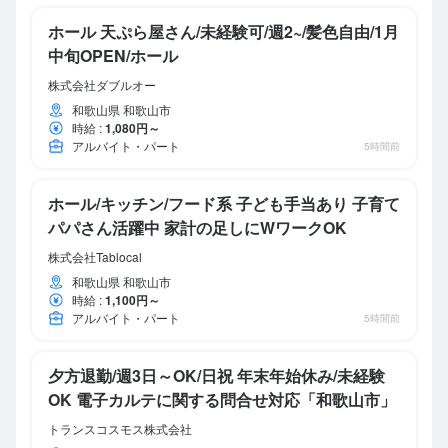
ホール 天ぷら屋さん/未経験可/週2~/髪色自由/1月
中旬OPEN/ホール
株式会社ダブルオー
和歌山県 和歌山市
時給
:
1,080円～
アルバイト・パート
5時間前
ホール/キッチン/フード系 子ども手当あり 子育て
パパさん活躍中 家計の足しにWワークOK
株式会社Tablocal
和歌山県 和歌山市
時給
:
1,100円～
アルバイト・パート
5時間前
夕方退勤/週3日～OK/日祝 年末年始休み/未経験
OK 電子カルテに関する問合せ対応「和歌山市」
トランスコスモス株式会社