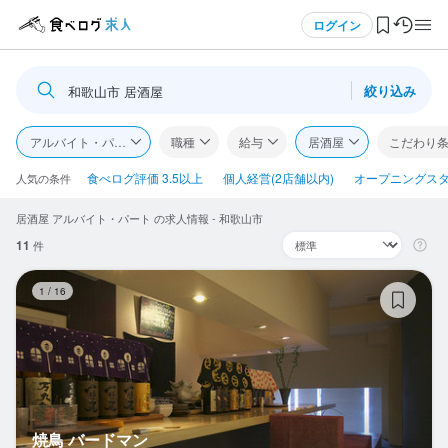
メニュー
ログイン
絞り込み
和歌山市 居酒屋
ログイン・無料会員登録
アルバイト・パート
職種
給与
居酒屋
こだわり
食べログ求人TOP
食べログ評価 3.5以上
個人経営(2店舗以内)
オープニングス
人気の条件
居酒屋 アルバイト・パート の求人情報 - 和歌山市
求人検索
11
件
マイページ管理
焼
1
/
16
閲覧履歴
気になる求人
検索履歴・保存した条件
焼鳥 バードマン