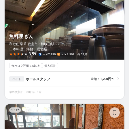
魚料理 ぎん
和歌山県 和歌山市 /
和歌山
駅
270m
日本料理、海鮮、居酒屋
3.59
～￥7,999
～￥1,999
32席
食べログ評価 3.5以上
個人経営
ホールスタッフ
時給：
1,200円〜
バイト
最終更新日：30日以上前
炊
1
/
17