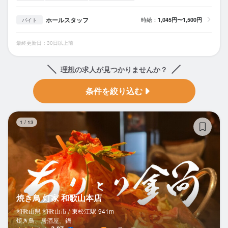
ホールスタッフ
時給：
1,045円〜1,500円
バイト
最終更新日：30日以上前
理想の求人が見つかりませんか？
条件を絞り込む
焼
1
/
13
焼き鳥 灯家 和歌山本店
和歌山県 和歌山市 /
東松江
駅
941m
焼き鳥、居酒屋、鍋