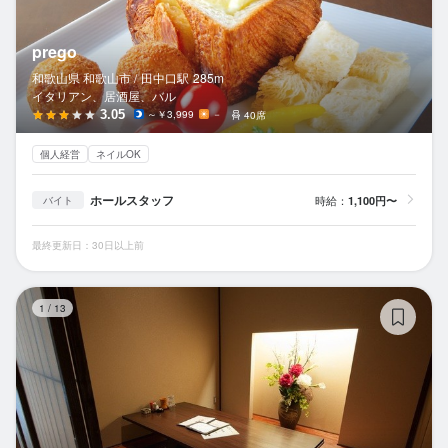
prego
和歌山県 和歌山市 /
田中口
駅
285m
イタリアン、居酒屋、バル
3.05
～￥3,999
－
40席
個人経営
ネイルOK
ホールスタッフ
時給：
1,100円〜
バイト
最終更新日：30日以上前
焼
1
/
13