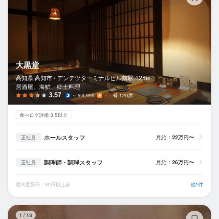
大黒堂
高知県 高知市 /
デンテツターミナルビル前
駅
125m
居酒屋、海鮮、郷土料理
3.57
～￥4,999
－
120席
食べログ評価 3.5以上
ホールスタッフ
月給：
22万円〜
正社員
調理師・調理スタッフ
月給：
26万円〜
正社員
最終更新日：30日以上前
他1件
ラ
1
/
13