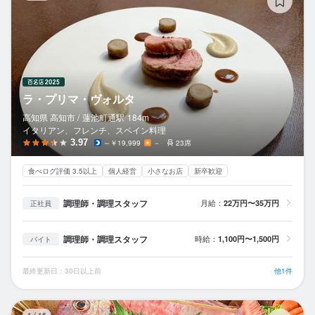
ラ・プリマ・ヴォルタ
高知県 高知市 /
蓮池町通
駅
184m
イタリアン、フレンチ、スペイン料理
3.97
～￥19,999
－
23席
食べログ評価 3.5以上
個人経営
小さなお店
新卒歓迎
調理師・調理スタッフ
月給：
22万円〜35万円
正社員
調理師・調理スタッフ
時給：
1,100円〜1,500円
バイト
最終更新日：30日以上前
他1件
西
1
/
16