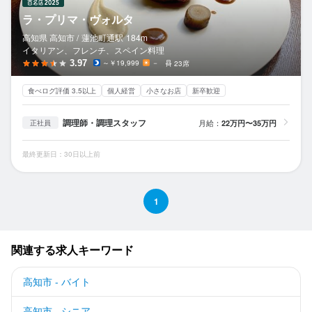
ラ・プリマ・ヴォルタ
高知県 高知市 /
蓮池町通
駅
184m
イタリアン、フレンチ、スペイン料理
3.97
～￥19,999
－
23席
食べログ評価 3.5以上
個人経営
小さなお店
新卒歓迎
調理師・調理スタッフ
月給：
22万円〜35万円
正社員
最終更新日：30日以上前
1
関連する求人キーワード
高知市 - バイト
高知市 - シニア