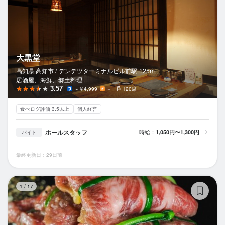
大黒堂
高知県 高知市 /
デンテツターミナルビル前
駅
125m
居酒屋、海鮮、郷土料理
3.57
～￥4,999
－
120席
食べログ評価 3.5以上
個人経営
ホールスタッフ
時給：
1,050円〜1,300円
バイト
最終更新日：29日前
焼
1
/
17