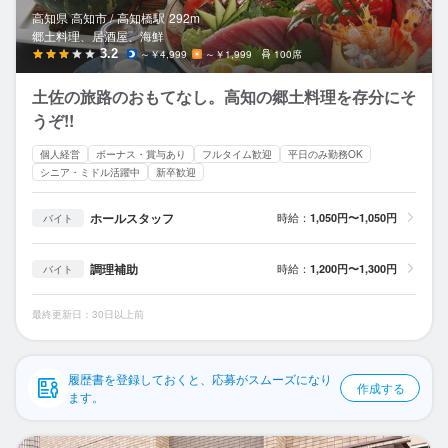
応募履歴
高知県 高知市 /
高知橋
駅
292m
郷土料理、居酒屋、海鮮
WEB履歴書
3.2
～￥4,999
～￥1,999
100席
土佐の旅路のおもてなし。高知の郷土料理を存分にそ
スカウト・メルマガ受信設定
うぞ!!
ヘルプ・お問い合わせフォーム
個人経営
ボーナス・賞与あり
フルタイム歓迎
平日のみ勤務OK
シニア・ミドル活躍中
新卒歓迎
掲載をご検討の店舗様へ
ホールスタッフ
時給：
1,050円〜1,050円
バイト
食べログ求人PRESS
プライバシーポリシー
調理補助
時給：
1,200円〜1,300円
バイト
利用規約
最終更新日：30日以上前
企業情報
履歴書を登録しておくと、応募がスムーズになり
作成する
ます。
バ