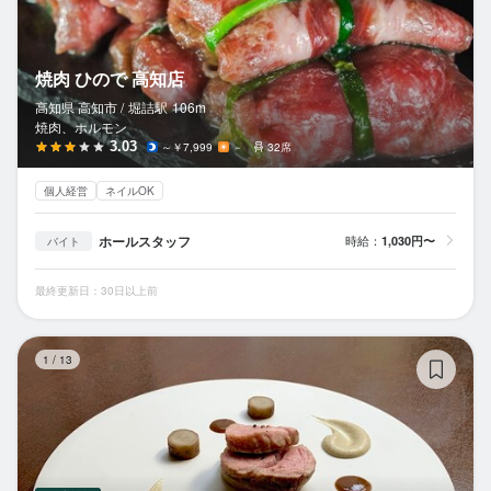
焼肉 ひので 高知店
高知県 高知市 /
堀詰
駅
106m
焼肉、ホルモン
3.03
～￥7,999
－
32席
個人経営
ネイルOK
ホールスタッフ
時給：
1,030円〜
バイト
最終更新日：30日以上前
ラ
1
/
13