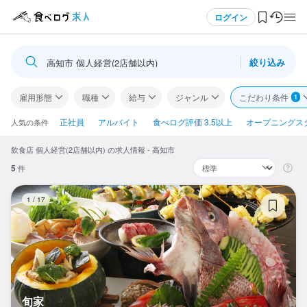
メニュー
ログイン
絞り込み
高知市 個人経営(2店舗以内)
ログイン・無料会員登録
雇用形態
職種
給与
ジャンル
こだわり条件
1
食べログ求人TOP
正社員
アルバイト
食べログ評価 3.5以上
オープニングス
人気の条件
飲食店 個人経営(2店舗以内) の求人情報 - 高知市
求人検索
5
件
マイページ管理
旬
1
/
17
閲覧履歴
気になる求人
検索履歴・保存した条件
旬家