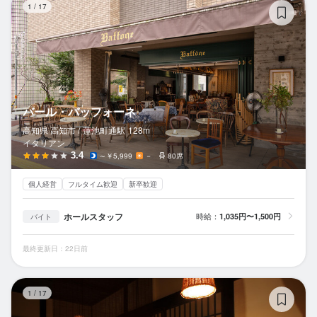
1
/
17
バール・バッフォーネ
高知県 高知市 /
蓮池町通
駅
128m
イタリアン
3.4
～￥5,999
－
80席
個人経営
フルタイム歓迎
新卒歓迎
ホールスタッフ
時給：
1,035円〜1,500円
バイト
最終更新日：22日前
大
1
/
17