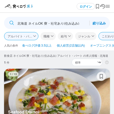
メニュー
ログイン
絞り込み
北海道 ネイルOK 寮・社宅あり(住み込み)
ログイン・無料会員登録
アルバイト・パート
職種
給与
ジャンル
こだわり
食べログ求人TOP
食べログ評価 3.5以上
個人経営(2店舗以内)
オープニングス
人気の条件
飲食店 ネイルOK 寮・社宅あり(住み込み) アルバイト・パート の求人情報 - 北海道
求人検索
1
件
マイページ管理
Se
1
/
13
閲覧履歴
気になる求人
検索履歴・保存した条件
Seafood Otamoi