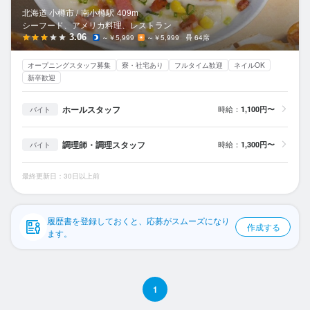
応募履歴
北海道 小樽市 /
南小樽
駅
409m
シーフード、アメリカ料理、レストラン
WEB履歴書
3.06
～￥5,999
～￥5,999
64席
オープニングスタッフ募集
寮・社宅あり
フルタイム歓迎
ネイルOK
スカウト・メルマガ受信設定
新卒歓迎
ヘルプ・お問い合わせフォーム
ホールスタッフ
時給：
1,100円〜
バイト
掲載をご検討の店舗様へ
調理師・調理スタッフ
時給：
1,300円〜
バイト
食べログ求人PRESS
最終更新日：30日以上前
プライバシーポリシー
利用規約
履歴書を登録しておくと、応募がスムーズになり
作成する
企業情報
ます。
1