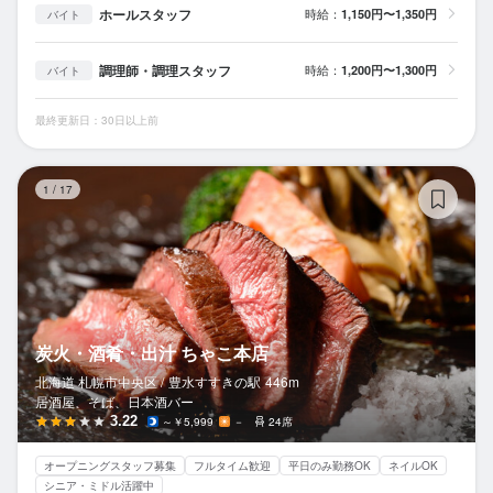
ホールスタッフ
時給：
1,150円〜1,350円
バイト
調理師・調理スタッフ
時給：
1,200円〜1,300円
バイト
最終更新日：30日以上前
炭
1
/
17
炭火・酒肴・出汁 ちゃこ本店
北海道 札幌市中央区 /
豊水すすきの
駅
446m
居酒屋、そば、日本酒バー
3.22
～￥5,999
－
24席
オープニングスタッフ募集
フルタイム歓迎
平日のみ勤務OK
ネイルOK
シニア・ミドル活躍中