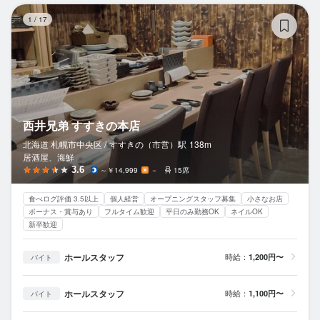
西
1
/
17
西井兄弟 すすきの本店
北海道 札幌市中央区 /
すすきの（市営）
駅
138m
居酒屋、海鮮
3.6
～￥14,999
－
15席
食べログ評価 3.5以上
個人経営
オープニングスタッフ募集
小さなお店
ボーナス・賞与あり
フルタイム歓迎
平日のみ勤務OK
ネイルOK
新卒歓迎
ホールスタッフ
時給：
1,200円〜
バイト
ホールスタッフ
時給：
1,100円〜
バイト