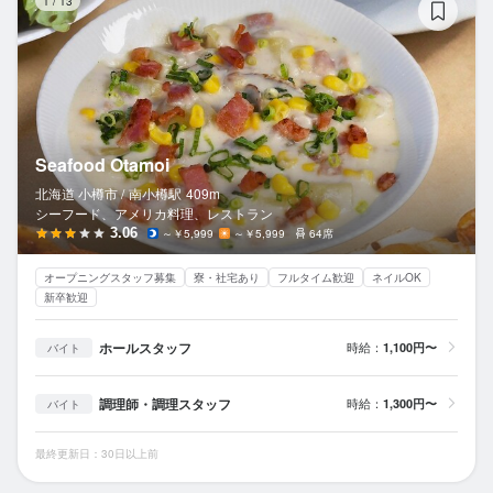
1
/
13
Seafood Otamoi
北海道 小樽市 /
南小樽
駅
409m
シーフード、アメリカ料理、レストラン
3.06
～￥5,999
～￥5,999
64席
オープニングスタッフ募集
寮・社宅あり
フルタイム歓迎
ネイルOK
新卒歓迎
ホールスタッフ
時給：
1,100円〜
バイト
調理師・調理スタッフ
時給：
1,300円〜
バイト
最終更新日：30日以上前