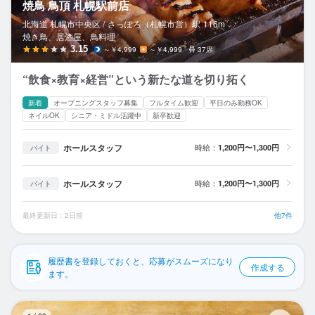
焼鳥 鳥頂 札幌駅前店
応募履歴
北海道 札幌市中央区 /
さっぽろ（札幌市営）
駅
116m
焼き鳥、居酒屋、鳥料理
WEB履歴書
3.15
～￥4,999
～￥4,999
37席
スカウト・メルマガ受信設定
“飲食×教育×経営”という新たな道を切り拓く
ヘルプ・お問い合わせフォーム
新着
オープニングスタッフ募集
フルタイム歓迎
平日のみ勤務OK
ネイルOK
シニア・ミドル活躍中
新卒歓迎
掲載をご検討の店舗様へ
ホールスタッフ
時給：
1,200円〜1,300円
バイト
食べログ求人PRESS
ホールスタッフ
時給：
1,200円〜1,300円
バイト
プライバシーポリシー
利用規約
最終更新日：2日前
他7件
企業情報
履歴書を登録しておくと、応募がスムーズになり
作成する
ます。
博