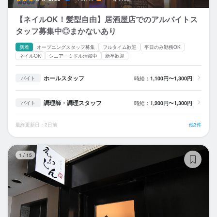
【ネイルOK！髪型自由】居酒屋店でのアルバイトス
タッフ募集中◎まかないあり
新着
オープニングスタッフ募集
フルタイム歓迎
平日のみ勤務OK
ネイルOK
シニア・ミドル活躍中
新卒歓迎
ホールスタッフ
時給：
1,100円〜1,300円
バイト
調理師・調理スタッフ
時給：
1,200円〜1,300円
バイト
最終更新日：2日前
他3件
ジ
1
/
15