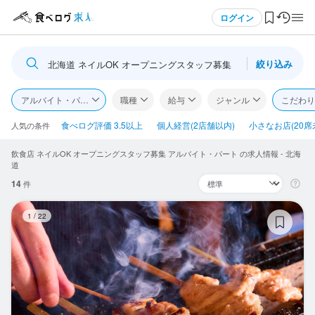
メニュー
ログイン
絞り込み
北海道 ネイルOK オープニングスタッフ募集
ログイン・無料会員登録
アルバイト・パート
職種
給与
ジャンル
こだわり
食べログ求人TOP
食べログ評価 3.5以上
個人経営(2店舗以内)
小さなお店(20席
人気の条件
飲食店 ネイルOK オープニングスタッフ募集 アルバイト・パート の求人情報 - 北海
求人検索
道
14
件
マイページ管理
焼
1
/
22
閲覧履歴
気になる求人
検索履歴・保存した条件