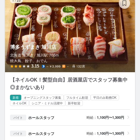
1
/
23
博多うずまき 旭川店
北海道 旭川市 /
旭川
駅
705m
焼き鳥、餃子、おでん
3.15
～￥3,999
－
132席
【ネイルOK！髪型自由】居酒屋店でスタッフ募集中
◎まかないあり
新着
オープニングスタッフ募集
フルタイム歓迎
平日のみ勤務OK
ネイルOK
シニア・ミドル活躍中
新卒歓迎
ホールスタッフ
時給：
1,100円〜1,300円
バイト
ホールスタッフ
時給：
1,100円〜1,300円
バイト