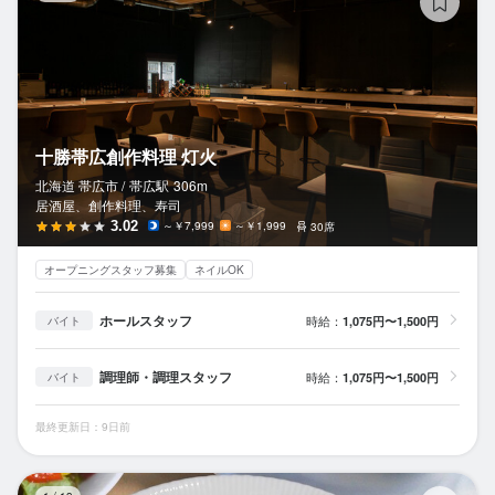
十勝帯広創作料理 灯火
北海道 帯広市 /
帯広
駅
306m
居酒屋、創作料理、寿司
3.02
～￥7,999
～￥1,999
30席
オープニングスタッフ募集
ネイルOK
ホールスタッフ
時給：
1,075円〜1,500円
バイト
調理師・調理スタッフ
時給：
1,075円〜1,500円
バイト
最終更新日：9日前
Se