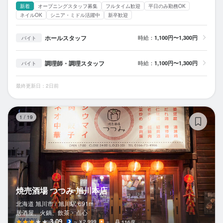
新着
オープニングスタッフ募集
フルタイム歓迎
平日のみ勤務OK
ネイルOK
シニア・ミドル活躍中
新卒歓迎
ホールスタッフ
時給：
1,100円〜1,300円
バイト
調理師・調理スタッフ
時給：
1,100円〜1,300円
バイト
最終更新日：2日前
焼
1
/
19
焼売酒場 つつみ 旭川本店
北海道 旭川市 /
旭川
駅
691m
居酒屋、火鍋、飲茶・点心
3.09
～￥2,999
－
116席