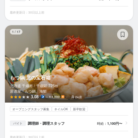
最終更新日：30日以上前
も
1
/
17
もつ鍋 北の宝石箱
北海道 千歳市 /
千歳
駅
725m
居酒屋、もつ鍋、海鮮
3.08
～￥4,999
－
24席
オープニングスタッフ募集
ネイルOK
新卒歓迎
調理師・調理スタッフ
時給：
1,100円〜
バイト
最終更新日：30日以上前