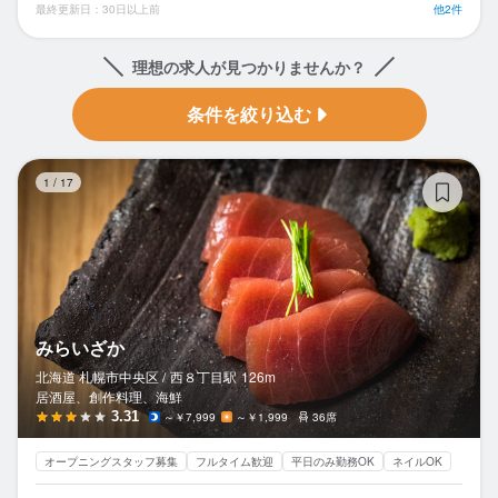
最終更新日：30日以上前
他2件
理想の求人が見つかりませんか？
条件を絞り込む
み
1
/
17
みらいざか
北海道 札幌市中央区 /
西８丁目
駅
126m
居酒屋、創作料理、海鮮
3.31
～￥7,999
～￥1,999
36席
オープニングスタッフ募集
フルタイム歓迎
平日のみ勤務OK
ネイルOK