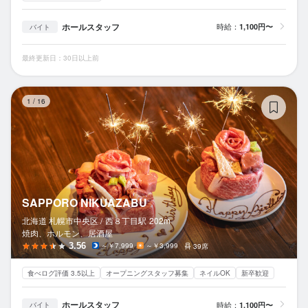
ホールスタッフ
時給：
1,100円〜
バイト
最終更新日：30日以上前
SA
1
/
16
SAPPORO NIKUAZABU
北海道 札幌市中央区 /
西８丁目
駅
202m
焼肉、ホルモン、居酒屋
3.56
～￥7,999
～￥3,999
39席
食べログ評価 3.5以上
オープニングスタッフ募集
ネイルOK
新卒歓迎
ホールスタッフ
時給：
1,100円〜
バイト