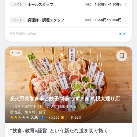
ホールスタッフ
時給：
1,200円〜1,300円
バイト
調理師・調理スタッフ
時給：
1,200円〜1,300円
バイト
最終更新日：2日前
他1件
炭
1
/
22
炭火野菜巻き串と餃子 博多うずまき 札幌大通り店
北海道 札幌市中央区 /
西８丁目
駅
198m
居酒屋、焼き鳥、餃子
3.36
～￥3,999
－
66席
“飲食×教育×経営”という新たな道を切り拓く