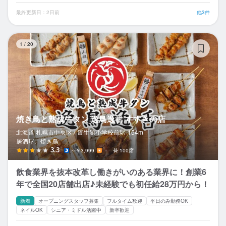
最終更新日：2日前
他3件
焼
1
/
20
焼き鳥と熟成牛タン 逸鳥逸舌 すすきの店
北海道 札幌市中央区 /
資生館小学校前
駅
154m
居酒屋、焼き鳥
3.3
～￥3,999
－
100席
飲食業界を抜本改革し働きがいのある業界に！創業6
年で全国20店舗出店♪未経験でも初任給28万円から！
新着
オープニングスタッフ募集
フルタイム歓迎
平日のみ勤務OK
ネイルOK
シニア・ミドル活躍中
新卒歓迎