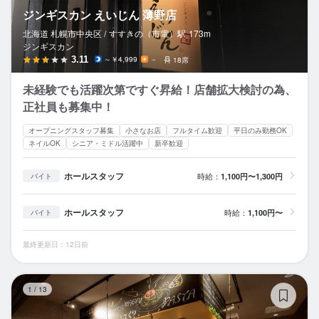
ジンギスカン えいじん 薄野店
北海道 札幌市中央区 /
すすきの（市電）
駅
173m
ジンギスカン
3.11
～￥4,999
－
18席
未経験でも活躍次第ですぐ昇給！店舗拡大検討の為、
正社員も募集中！
オープニングスタッフ募集
小さなお店
フルタイム歓迎
平日のみ勤務OK
ネイルOK
シニア・ミドル活躍中
新卒歓迎
ホールスタッフ
時給：
1,100円〜1,300円
バイト
ホールスタッフ
時給：
1,100円〜
バイト
最終更新日：12日前
YO
1
/
13