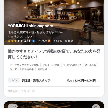
YORIMICHI shin-sapporo
北海道 札幌市厚別区 /
新さっぽろ
駅
133m
イタリアン、パスタ
3.31
～￥4,999
～￥1,999
40席
働きやすさとアイデア満載のお店で、あなたの力を発
揮してください！
オープニングスタッフ募集
フルタイム歓迎
平日のみ勤務OK
ネイルOK
シニア・ミドル活躍中
新卒歓迎
調理師・調理スタッフ
時給：
1,100円〜2,000円
バイト
最終更新日：30日以上前
十
1
/
13