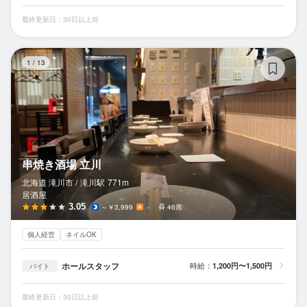
最終更新日：30日以上前
串
1
/
13
串焼き酒場 立川
北海道 滝川市 /
滝川
駅
771m
居酒屋
3.05
～￥3,999
－
46席
個人経営
ネイルOK
ホールスタッフ
時給：
1,200円〜1,500円
バイト
最終更新日：30日以上前