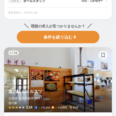
ホールスタッフ
時給：
1,075円〜
バイト
最終更新日：30日以上前
理想の求人が見つかりませんか？
条件を絞り込む
道
1
/
13
道の駅 230 ルスツ
北海道 虻田郡留寿都村 /
道の駅
3.24
～￥3,999
～￥1,999
48席