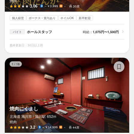
焼肉
3.06
～￥3,999
－
30席
個人経営
ボーナス・賞与あり
ネイルOK
新卒歓迎
ホールスタッフ
時給：
1,075円〜1,500円
バイト
最終更新日：30日以上前
焼
1
/
16
焼肉にくよし
北海道 旭川市 /
旭川
駅
652m
焼肉
3.2
～￥14,999
－
44席