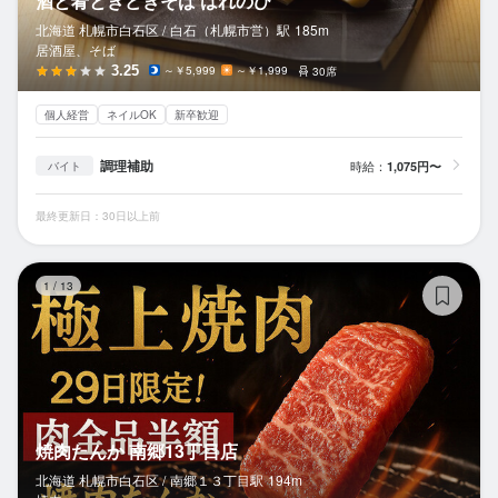
酒と肴ときどきそば はれのひ
北海道 札幌市白石区 /
白石（札幌市営）
駅
185m
居酒屋、そば
3.25
～￥5,999
～￥1,999
30席
個人経営
ネイルOK
新卒歓迎
調理補助
時給：
1,075円〜
バイト
最終更新日：30日以上前
焼
1
/
13
焼肉たんか 南郷13丁目店
北海道 札幌市白石区 /
南郷１３丁目
駅
194m