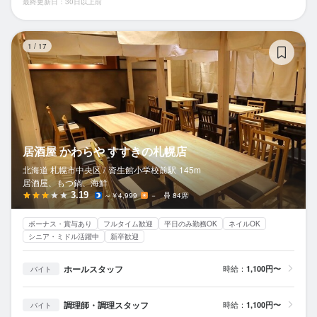
最終更新日：30日以上前
居
1
/
17
居酒屋 かわらや すすきの札幌店
北海道 札幌市中央区 /
資生館小学校前
駅
145m
居酒屋、もつ鍋、海鮮
3.19
～￥4,999
－
84席
ボーナス・賞与あり
フルタイム歓迎
平日のみ勤務OK
ネイルOK
シニア・ミドル活躍中
新卒歓迎
ホールスタッフ
時給：
1,100円〜
バイト
調理師・調理スタッフ
時給：
1,100円〜
バイト