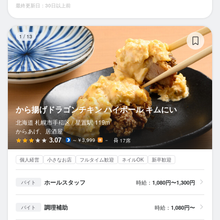
最終更新日：30日以上前
か
1
/
13
から揚げドラゴンチキン ハイボール キムにい
北海道 札幌市手稲区 /
星置
駅
119m
からあげ、居酒屋
3.07
～￥3,999
－
17席
個人経営
小さなお店
フルタイム歓迎
ネイルOK
新卒歓迎
ホールスタッフ
時給：
1,080円〜1,300円
バイト
調理補助
時給：
1,080円〜
バイト