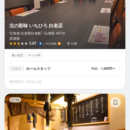
北の彩味 いちひろ 白老店
北海道 白老郡白老町 /
白老
駅
407m
居酒屋
3.07
～￥5,999
－
70席
個人経営
ネイルOK
ホールスタッフ
時給：
1,200円〜
バイト
最終更新日：30日以上前
札
1
/
16