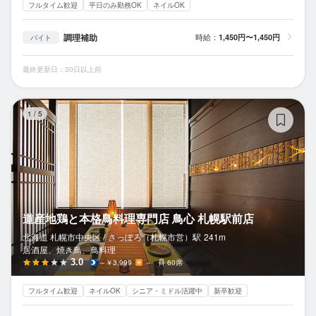
フルタイム歓迎
平日のみ勤務OK
ネイルOK
調理補助
時給：
1,450円〜1,450円
バイト
最終更新日：30日以上前
道
1
/
5
道産地鶏と本格鳥料理専門店 鳥心 札幌駅前店
北海道 札幌市中央区 /
さっぽろ（札幌市営）
駅
241m
居酒屋、焼き鳥、鳥料理
3.0
～￥3,999
－
60席
フルタイム歓迎
ネイルOK
シニア・ミドル活躍中
新卒歓迎