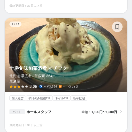
最終更新日：30日以上前
十
1
/
13
十勝旬味旬菜酒肴 イチフク
北海道 帯広市 /
帯広
駅
364m
居酒屋
3.06
～￥3,999
－
36席
個人経営
平日のみ勤務OK
ネイルOK
新卒歓迎
ホールスタッフ
時給：
1,100円〜1,500円
バイト
最終更新日：30日以上前