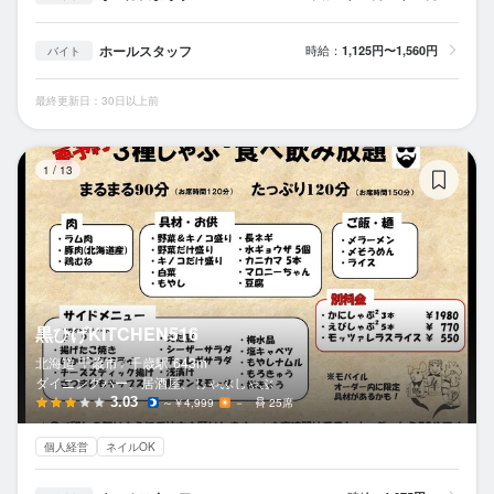
ホールスタッフ
時給：
1,125円〜1,560円
バイト
最終更新日：30日以上前
黒
1
/
13
黒ひげKITCHEN516
北海道 千歳市 /
千歳
駅
643m
ダイニングバー、居酒屋、しゃぶしゃぶ
3.03
～￥4,999
－
25席
個人経営
ネイルOK