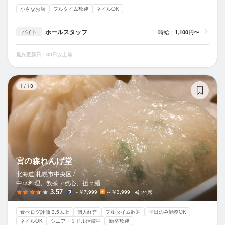
小さなお店
フルタイム歓迎
ネイルOK
ホールスタッフ
時給：
1,100円〜
バイト
最終更新日：30日以上前
宮
1
/
13
宮の森れんげ堂
北海道 札幌市中央区 /
中華料理、飲茶・点心、担々麺
3.57
～￥7,999
～￥3,999
24席
食べログ評価 3.5以上
個人経営
フルタイム歓迎
平日のみ勤務OK
ネイルOK
シニア・ミドル活躍中
新卒歓迎