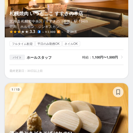
札幌焼肉 いつもここ すすきの本店
北海道 札幌市中央区 /
すすきの（市営）
駅
194m
焼肉、ホルモン、ジンギスカン
3.3
～￥3,999
－
28席
フルタイム歓迎
平日のみ勤務OK
ネイルOK
ホールスタッフ
時給：
1,100円〜1,500円
バイト
最終更新日：30日以上前
酒
1
/
13