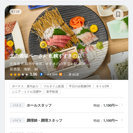
北
1
/
17
北の酒場ペーさん 札幌すすきの店
北海道 札幌市中央区 /
すすきの（市営）
駅
67m
居酒屋、海鮮、鍋
3.06
～￥4,999
－
80席
ボーナス・賞与あり
フルタイム歓迎
平日のみ勤務OK
ネイルOK
シニア・ミドル活躍中
新卒歓迎
ホールスタッフ
時給：
1,100円〜
バイト
調理師・調理スタッフ
時給：
1,100円〜
バイト