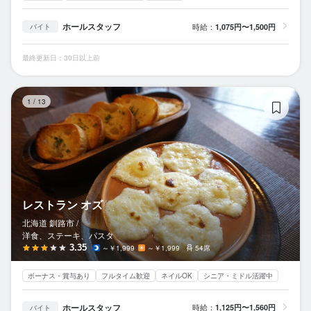
ホールスタッフ
時給：
1,075円〜1,500円
バイト
最終更新日：30日以上前
レ
1
/
13
レストラン オズ
北海道 釧路市 /
洋食、ステーキ、パスタ
3.35
～￥1,999
～￥1,999
54席
ボーナス・賞与あり
フルタイム歓迎
ネイルOK
シニア・ミドル活躍中
ホールスタッフ
時給：
1,125円〜1,560円
バイト