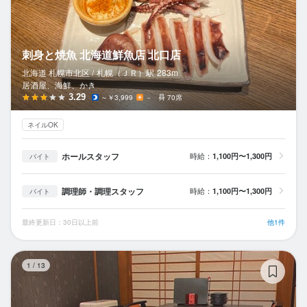
刺身と焼魚 北海道鮮魚店 北口店
北海道 札幌市北区 /
札幌（ＪＲ）
駅
283m
居酒屋、海鮮、かき
3.29
～￥3,999
－
70席
ネイルOK
ホールスタッフ
時給：
1,100円〜1,300円
バイト
調理師・調理スタッフ
時給：
1,100円〜1,300円
バイト
最終更新日：30日以上前
他1件
北
1
/
13