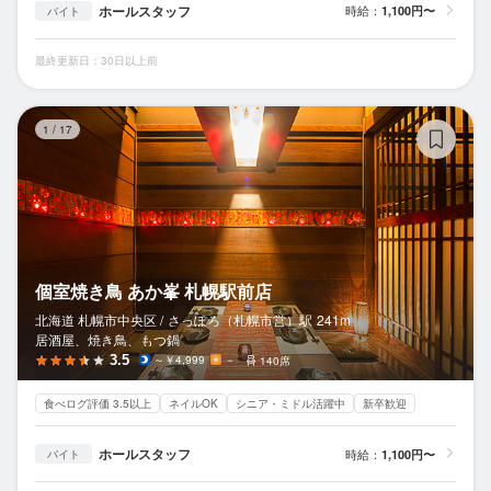
ホールスタッフ
時給：
1,100円〜
バイト
最終更新日：30日以上前
個
1
/
17
個室焼き鳥 あか峯 札幌駅前店
北海道 札幌市中央区 /
さっぽろ（札幌市営）
駅
241m
居酒屋、焼き鳥、もつ鍋
3.5
～￥4,999
－
140席
食べログ評価 3.5以上
ネイルOK
シニア・ミドル活躍中
新卒歓迎
ホールスタッフ
時給：
1,100円〜
バイト