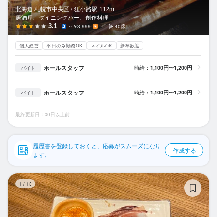
応募履歴
北海道 札幌市中央区 /
狸小路
駅
112m
居酒屋、ダイニングバー、創作料理
WEB履歴書
3.1
～￥3,999
－
40席
個人経営
平日のみ勤務OK
ネイルOK
新卒歓迎
スカウト・メルマガ受信設定
ホールスタッフ
時給：
1,100円〜1,200円
バイト
ヘルプ・お問い合わせフォーム
ホールスタッフ
時給：
1,100円〜1,200円
バイト
掲載をご検討の店舗様へ
食べログ求人PRESS
最終更新日：30日以上前
プライバシーポリシー
利用規約
履歴書を登録しておくと、応募がスムーズになり
作成する
ます。
企業情報
刺
1
/
13