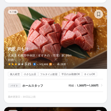
肉
1
/
16
肉匠 川もり
北海道 札幌市中央区 /
すすきの（市電）
駅
99m
焼肉
3.15
～￥9,999
－
28席
個人経営
小さなお店
フルタイム歓迎
平日のみ勤務OK
ネイルOK
ホールスタッフ
時給：
1,300円〜1,500円
バイト
最終更新日：30日以上前
ア