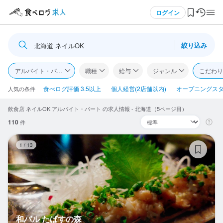
メニュー
ログイン
絞り込み
北海道 ネイルOK
ログイン・無料会員登録
アルバイト・パート
職種
給与
ジャンル
こだわり
食べログ求人TOP
食べログ評価 3.5以上
個人経営(2店舗以内)
オープニングス
人気の条件
飲食店 ネイルOK アルバイト・パート の求人情報 - 北海道（5ページ目）
求人検索
110
件
マイページ管理
和
1
/
13
閲覧履歴
気になる求人
検索履歴・保存した条件
和バル たぱすの森