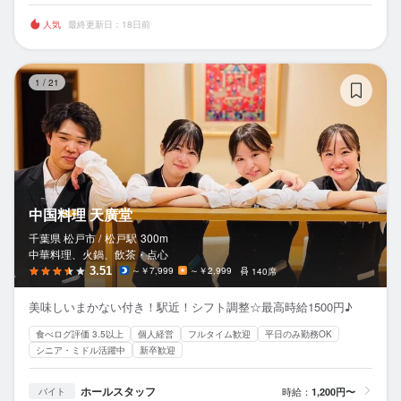
人気
最終更新日：18日前
中
1
/
21
中国料理 天廣堂
千葉県 松戸市 /
松戸
駅
300m
中華料理、火鍋、飲茶・点心
3.51
～￥7,999
～￥2,999
140席
美味しいまかない付き！駅近！シフト調整☆最高時給1500円♪
食べログ評価 3.5以上
個人経営
フルタイム歓迎
平日のみ勤務OK
シニア・ミドル活躍中
新卒歓迎
ホールスタッフ
時給：
1,200円〜
バイト