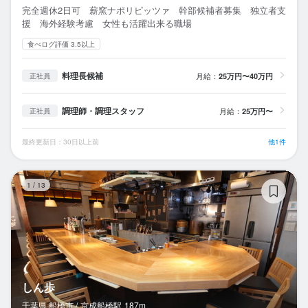
完全週休2日可 薪窯ナポリピッツァ 幹部候補者募集 独立者支
援 海外経験考慮 女性も活躍出来る職場
食べログ評価 3.5以上
料理長候補
月給：
25万円〜40万円
正社員
調理師・調理スタッフ
月給：
25万円〜
正社員
最終更新日：30日以上前
他1件
し
1
/
13
しん歩
千葉県 船橋市 /
京成船橋
駅
187m