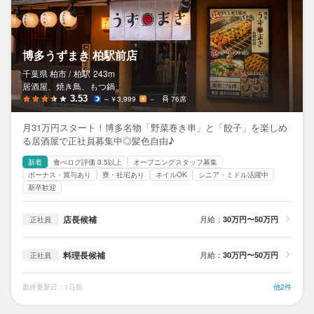
博多うずまき 柏駅前店
千葉県 柏市 /
柏
駅
243m
居酒屋、焼き鳥、もつ鍋
3.53
～￥3,999
－
76席
月31万円スタート！博多名物「野菜巻き串」と「餃子」を楽しめ
る居酒屋で正社員募集中◎髪色自由♪
新着
食べログ評価 3.5以上
オープニングスタッフ募集
ボーナス・賞与あり
寮・社宅あり
ネイルOK
シニア・ミドル活躍中
新卒歓迎
店長候補
月給：
30万円〜50万円
正社員
料理長候補
月給：
30万円〜50万円
正社員
最終更新日：1日前
他2件