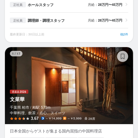
ホールスタッフ
月給：
28万円〜45万円
正社員
調理師・調理スタッフ
月給：
28万円〜45万円
正社員
最終更新日：30日以上前
他2件
文
1
/
17
文菜華
千葉県 柏市 /
柏
駅
573m
中華料理、飲茶・点心、スイーツ
3.67
～￥14,999
～￥5,999
28席
日本全国からゲストが集まる国内屈指の中国料理店