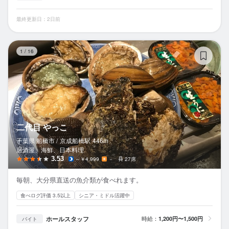
最終更新日：2日前
二
1
/
16
二代目 やっこ
千葉県 船橋市 /
京成船橋
駅
446m
居酒屋、海鮮、日本料理
3.53
～￥4,999
－
27席
毎朝、大分県直送の魚介類が食べれます。
食べログ評価 3.5以上
シニア・ミドル活躍中
ホールスタッフ
時給：
1,200円〜1,500円
バイト