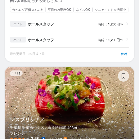
囲気の職場だから楽しさ満点
食べログ評価 3.5以上
平日のみ勤務OK
ネイルOK
シニア・ミドル活躍中
ホールスタッフ
時給：
1,200円〜
バイト
ホールスタッフ
時給：
1,200円〜
バイト
最終更新日：30日以上前
他2件
レ
1
/
13
レスプリシナノ
千葉県 千葉市中央区 /
市役所前
駅
403m
フレンチ
3.58
～￥19,999
～￥9,999
18席