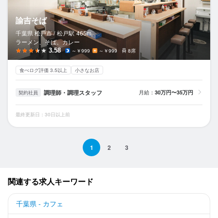
諭吉そば
千葉県 松戸市 /
松戸
駅
465m
ラーメン、そば、カレー
3.58
～￥999
～￥999
8席
食べログ評価 3.5以上
小さなお店
調理師・調理スタッフ
月給：
30万円〜35万円
契約社員
最終更新日：30日以上前
1
2
3
関連する求人キーワード
千葉県 - カフェ