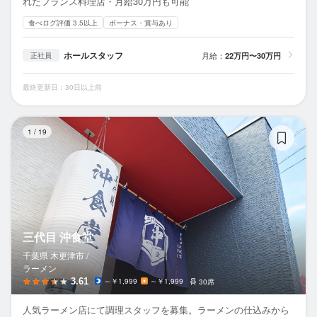
れたフランス料理店・月給30万円も可能
食べログ評価 3.5以上
ボーナス・賞与あり
ホールスタッフ
月給：
22万円〜30万円
正社員
最終更新日：30日以上前
三
1
/
19
三代目 沖食堂
千葉県 木更津市 /
ラーメン
3.61
～￥1,999
～￥1,999
30席
人気ラーメン店にて調理スタッフを募集。ラーメンの仕込みから