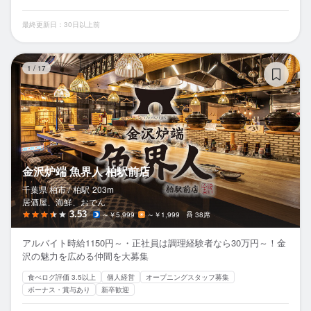
最終更新日：30日以上前
金
1
/
17
金沢炉端 魚界人 柏駅前店
千葉県 柏市 /
柏
駅
203m
居酒屋、海鮮、おでん
3.53
～￥5,999
～￥1,999
38席
アルバイト時給1150円～・正社員は調理経験者なら30万円～！金
沢の魅力を広める仲間を大募集
食べログ評価 3.5以上
個人経営
オープニングスタッフ募集
ボーナス・賞与あり
新卒歓迎