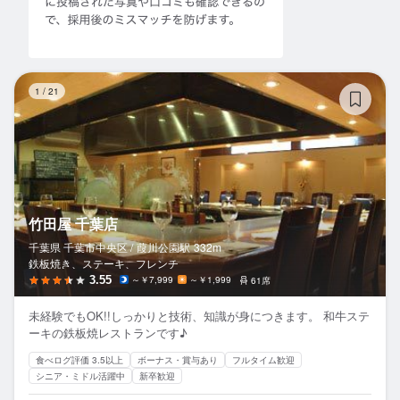
竹
1
/
21
竹田屋 千葉店
千葉県 千葉市中央区 /
葭川公園
駅
332m
鉄板焼き、ステーキ、フレンチ
3.55
～￥7,999
～￥1,999
61席
未経験でもOK!!しっかりと技術、知識が身につきます。 和牛ステ
ーキの鉄板焼レストランです♪
食べログ評価 3.5以上
ボーナス・賞与あり
フルタイム歓迎
シニア・ミドル活躍中
新卒歓迎