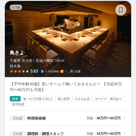
鳥
1
/
25
鳥きよ
千葉県 市川市 /
京成八幡
駅
161m
焼き鳥
3.63
～￥9,999
－
13席
【平均年齢30歳】若いチームで働いてみませんか？ 【月給30万
円〜60万円も可能】
新着
食べログ評価 3.5以上
個人経営
小さなお店
ボーナス・賞与あり
新卒歓迎
料理長候補
月給：
38万円〜60万円
正社員
調理師・調理スタッフ
月給：
34万円〜60万円
正社員