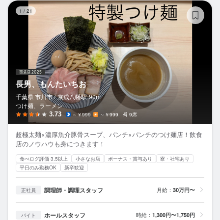
長
1
/
21
長男、もんたいちお
千葉県 市川市 /
京成八幡
駅
90m
つけ麺、ラーメン
3.73
～￥999
～￥999
9席
超極太麺×濃厚魚介豚骨スープ、パンチ×パンチのつけ麺店！飲食
店のノウハウも身につきます！
食べログ評価 3.5以上
小さなお店
ボーナス・賞与あり
寮・社宅あり
平日のみ勤務OK
新卒歓迎
調理師・調理スタッフ
月給：
30万円〜
正社員
ホールスタッフ
時給：
1,300円〜1,750円
バイト