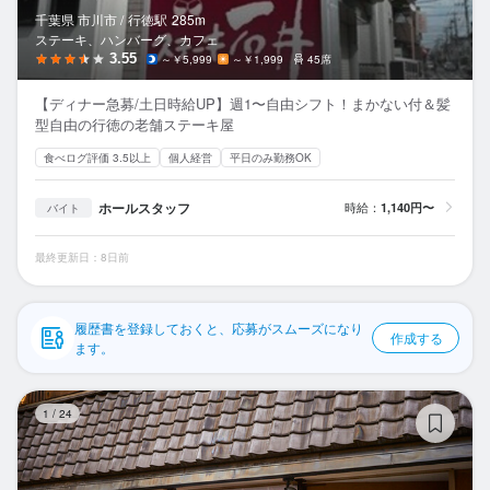
応募履歴
千葉県 市川市 /
行徳
駅
285m
ステーキ、ハンバーグ、カフェ
WEB履歴書
3.55
～￥5,999
～￥1,999
45席
【ディナー急募/土日時給UP】週1〜自由シフト！まかない付＆髪
スカウト・メルマガ受信設定
型自由の行徳の老舗ステーキ屋
食べログ評価 3.5以上
個人経営
平日のみ勤務OK
ヘルプ・お問い合わせフォーム
ホールスタッフ
時給：
1,140円〜
バイト
掲載をご検討の店舗様へ
食べログ求人PRESS
最終更新日：8日前
プライバシーポリシー
利用規約
履歴書を登録しておくと、応募がスムーズになり
作成する
ます。
企業情報
博
1
/
24