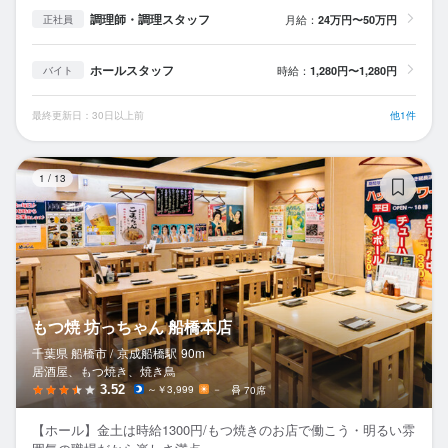
調理師・調理スタッフ
月給：
24万円〜50万円
正社員
ホールスタッフ
時給：
1,280円〜1,280円
バイト
最終更新日：30日以上前
他1件
も
1
/
13
もつ焼 坊っちゃん 船橋本店
千葉県 船橋市 /
京成船橋
駅
90m
居酒屋、もつ焼き、焼き鳥
3.52
～￥3,999
－
70席
【ホール】金土は時給1300円/もつ焼きのお店で働こう・明るい雰