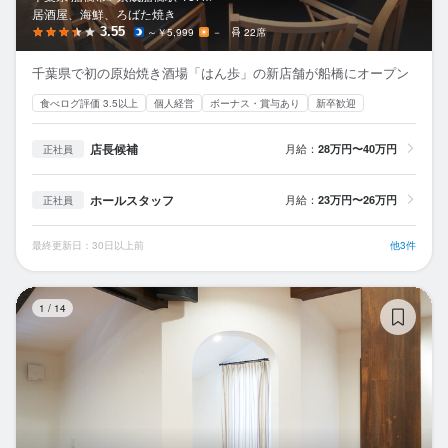
居酒屋、海鮮、ろばた焼き
3.55
～￥5,999
－
22席
千葉県で初の原始焼き酒場「はん歩」の新店舗が船橋にオープン
食べログ評価 3.5以上
個人経営
ボーナス・賞与あり
新卒歓迎
店長候補
月給：
28万円〜40万円
正社員
ホールスタッフ
月給：
23万円〜26万円
正社員
最終更新日：30日以上前
他3件
&
1
/
14