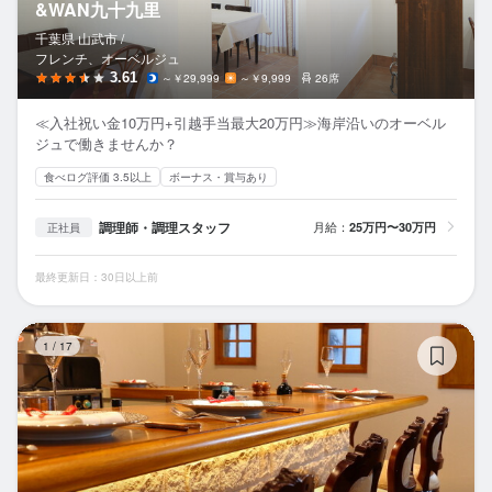
&WAN九十九里
千葉県 山武市 /
フレンチ、オーベルジュ
3.61
～￥29,999
～￥9,999
26席
≪入社祝い金10万円+引越手当最大20万円≫海岸沿いのオーベル
ジュで働きませんか？
食べログ評価 3.5以上
ボーナス・賞与あり
調理師・調理スタッフ
月給：
25万円〜30万円
正社員
最終更新日：30日以上前
L'
1
/
17