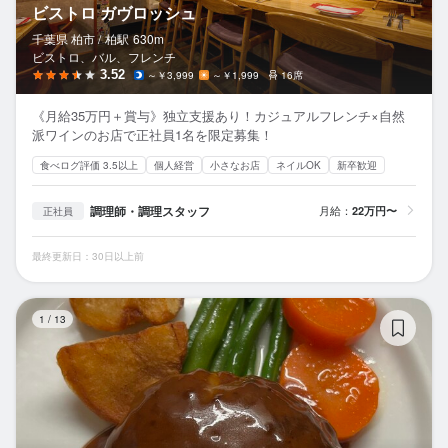
ビストロ ガヴロッシュ
千葉県 柏市 /
柏
駅
630m
ビストロ、バル、フレンチ
3.52
～￥3,999
～￥1,999
16席
《月給35万円＋賞与》独立支援あり！カジュアルフレンチ×自然
派ワインのお店で正社員1名を限定募集！
食べログ評価 3.5以上
個人経営
小さなお店
ネイルOK
新卒歓迎
調理師・調理スタッフ
月給：
22万円〜
正社員
最終更新日：30日以上前
ビ
1
/
13