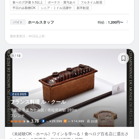
食べログ評価 3.5以上
ボーナス・賞与あり
フルタイム歓迎
平日のみ勤務OK
シニア・ミドル活躍中
新卒歓迎
ホールスタッフ
時給：
1,200円〜
バイト
最終更新日：30日以上前
フ
1
/
13
フランス料理 ル・クール
千葉県 千葉市中央区 /
市役所前
駅
289m
フレンチ
3.78
～￥29,999
～￥14,999
20席
《未経験OK・ホール》ワインを学べる！食べログ百名店に選出さ