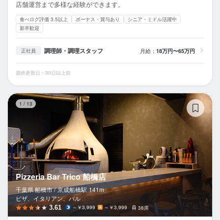
店舗運営まで多様な経験ができます。
食べログ評価 3.5以上
ボーナス・賞与あり
シニア・ミドル活躍中
新卒歓迎
調理師・調理スタッフ
月給：
18万円〜65万円
正社員
最終更新日：30日以上前
Pi
1
/
13
Pizzeria Bar Trico 船橋店
千葉県 船橋市 /
京成船橋
駅
141m
ピザ、イタリアン、バル
3.61
～￥3,999
～￥3,999
38席