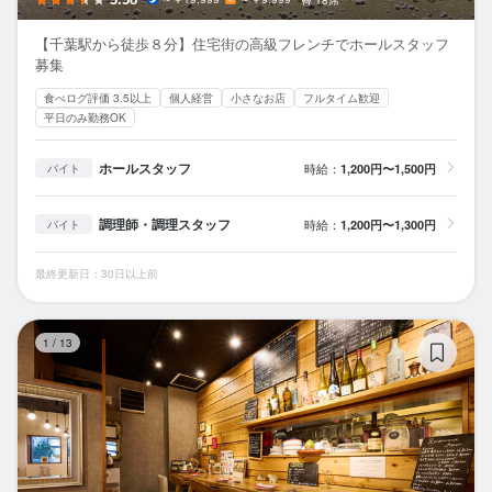
【千葉駅から徒歩８分】住宅街の高級フレンチでホールスタッフ
募集
食べログ評価 3.5以上
個人経営
小さなお店
フルタイム歓迎
平日のみ勤務OK
ホールスタッフ
時給：
1,200円〜1,500円
バイト
調理師・調理スタッフ
時給：
1,200円〜1,300円
バイト
最終更新日：30日以上前
ビ
1
/
13