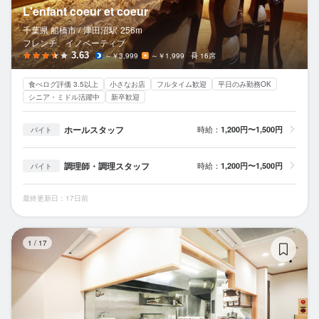
L'enfant coeur et coeur
千葉県 船橋市 /
津田沼
駅
256m
フレンチ、イノベーティブ
3.63
～￥3,999
～￥1,999
16席
食べログ評価 3.5以上
小さなお店
フルタイム歓迎
平日のみ勤務OK
シニア・ミドル活躍中
新卒歓迎
ホールスタッフ
時給：
1,200円〜1,500円
バイト
調理師・調理スタッフ
時給：
1,200円〜1,500円
バイト
最終更新日：17日前
諭
1
/
17