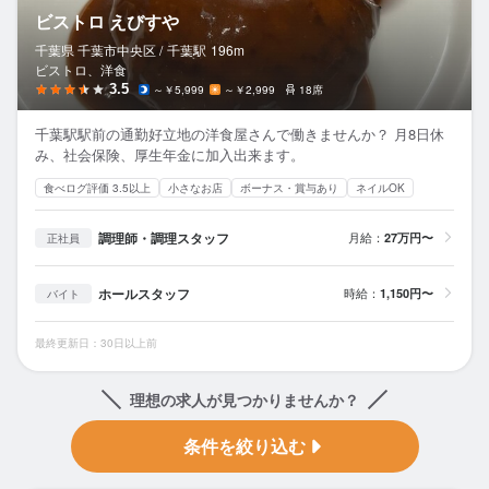
ビストロ えびすや
千葉県 千葉市中央区 /
千葉
駅
196m
ビストロ、洋食
3.5
～￥5,999
～￥2,999
18席
千葉駅駅前の通勤好立地の洋食屋さんで働きませんか？ 月8日休
み、社会保険、厚生年金に加入出来ます。
食べログ評価 3.5以上
小さなお店
ボーナス・賞与あり
ネイルOK
調理師・調理スタッフ
月給：
27万円〜
正社員
ホールスタッフ
時給：
1,150円〜
バイト
最終更新日：30日以上前
理想の求人が見つかりませんか？
条件を絞り込む