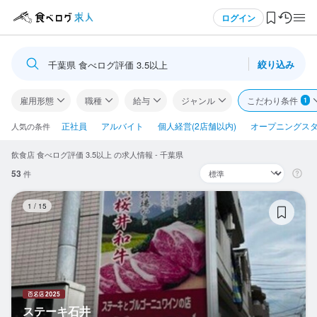
メニュー
ログイン
絞り込み
千葉県 食べログ評価 3.5以上
ログイン・無料会員登録
雇用形態
職種
給与
ジャンル
こだわり条件
1
食べログ求人TOP
正社員
アルバイト
個人経営(2店舗以内)
オープニングス
人気の条件
飲食店 食べログ評価 3.5以上 の求人情報 - 千葉県
求人検索
53
件
マイページ管理
ス
1
/
15
閲覧履歴
気になる求人
検索履歴・保存した条件
ステーキ石井