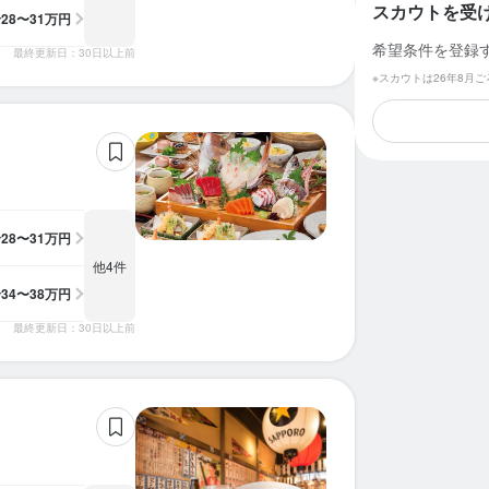
スカウトを受
給
28〜31万円
希望条件を登録
最終更新日：30日以上前
※スカウトは26年8月
給
28〜31万円
他4件
給
34〜38万円
最終更新日：30日以上前