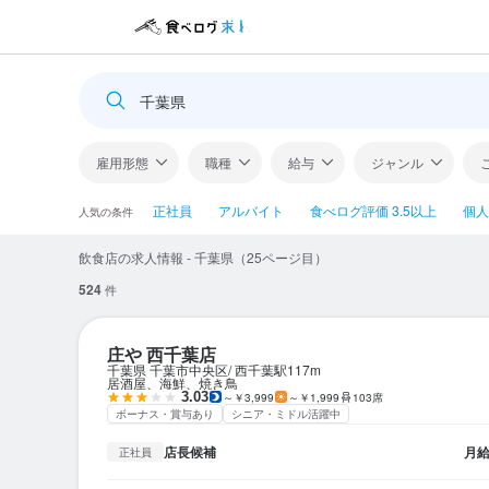
千葉県
雇用形態
職種
給与
ジャンル
正社員
アルバイト
食べログ評価 3.5以上
個人
人気の条件
飲食店の求人情報 - 千葉県（25ページ目）
524
件
庄や 西千葉店
千葉県 千葉市中央区
西千葉駅
117m
居酒屋、海鮮、焼き鳥
3.03
～￥3,999
～￥1,999
103席
ボーナス・賞与あり
シニア・ミドル活躍中
店長候補
月
正社員