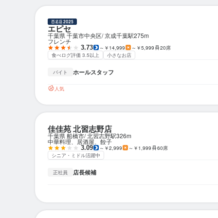
エピセ
千葉県 千葉市中央区
京成千葉駅
275m
フレンチ
3.73
～￥14,999
～￥5,999
20席
食べログ評価 3.5以上
小さなお店
ホールスタッフ
バイト
人気
佳佳苑 北習志野店
千葉県 船橋市
北習志野駅
326m
中華料理、居酒屋、餃子
3.09
～￥2,999
～￥1,999
60席
シニア・ミドル活躍中
店長候補
正社員