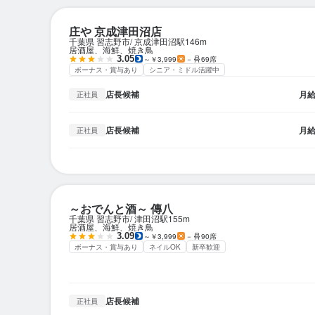
庄や 京成津田沼店
千葉県 習志野市
京成津田沼駅
146m
居酒屋、海鮮、焼き鳥
3.05
～￥3,999
－
69席
ボーナス・賞与あり
シニア・ミドル活躍中
店長候補
月
正社員
店長候補
月
正社員
～おでんと酒～ 傳八
千葉県 習志野市
津田沼駅
155m
居酒屋、海鮮、焼き鳥
3.09
～￥3,999
－
90席
ボーナス・賞与あり
ネイルOK
新卒歓迎
店長候補
正社員