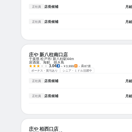
店長候補
月
正社員
店長候補
月
正社員
庄や 新八柱南口店
千葉県 松戸市
新八柱駅
44m
居酒屋、海鮮、焼き鳥
3.04
～￥3,999
－
87席
ボーナス・賞与あり
シニア・ミドル活躍中
店長候補
月
正社員
店長候補
月
正社員
庄や 柏西口店