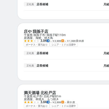
店長候補
月
正社員
庄や 我孫子店
千葉県 我孫子市
我孫子駅
110m
居酒屋、海鮮、焼き鳥
3.04
～￥3,999
～￥1,999
55席
ボーナス・賞与あり
シニア・ミドル活躍中
店長候補
月
正社員
店長候補
月
正社員
満天酒場 北松戸店
千葉県 松戸市
北松戸駅
61m
居酒屋、串焼き、もつ焼き
3.04
～￥2,999
－
51席
ボーナス・賞与あり
シニア・ミドル活躍中