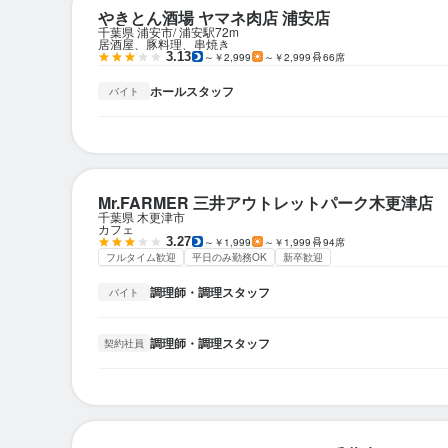
やきとん酒場 ヤマネ肉店 浦安店
千葉県 浦安市
浦安駅
72m
居酒屋、豚料理、串焼き
3.13
～￥2,999
～￥2,999
66席
ホールスタッフ
バイト
Mr.FARMER 三井アウトレットパーク木更津店
千葉県 木更津市
カフェ
3.27
～￥1,999
～￥1,999
94席
フルタイム歓迎
平日のみ勤務OK
新卒歓迎
調理師・調理スタッフ
バイト
調理師・調理スタッフ
契約社員