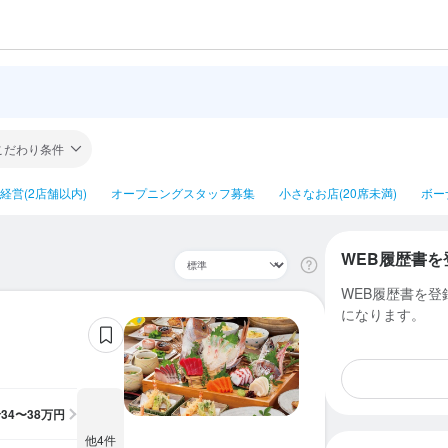
こだわり条件
経営(2店舗以内)
オープニングスタッフ募集
小さなお店(20席未満)
ボー
WEB履歴書を
WEB履歴書を
になります。
給
34〜38万円
他4件