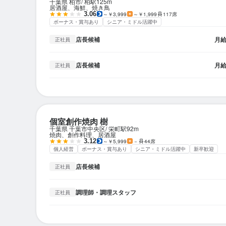
千葉県 柏市
柏駅
125m
居酒屋、海鮮、焼き鳥
3.06
～￥3,999
～￥1,999
117席
ボーナス・賞与あり
シニア・ミドル活躍中
店長候補
月
正社員
店長候補
月
正社員
個室創作焼肉 樹
千葉県 千葉市中央区
栄町駅
92m
焼肉、創作料理、居酒屋
3.12
～￥5,999
－
44席
個人経営
ボーナス・賞与あり
シニア・ミドル活躍中
新卒歓迎
店長候補
正社員
調理師・調理スタッフ
正社員