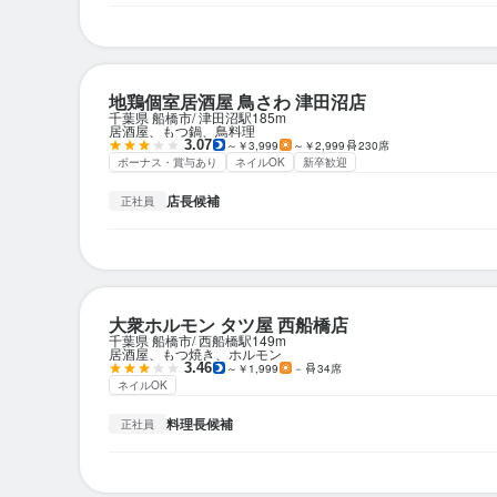
地鶏個室居酒屋 鳥さわ 津田沼店
千葉県 船橋市
津田沼駅
185m
居酒屋、もつ鍋、鳥料理
3.07
～￥3,999
～￥2,999
230席
ボーナス・賞与あり
ネイルOK
新卒歓迎
店長候補
正社員
大衆ホルモン タツ屋 西船橋店
千葉県 船橋市
西船橋駅
149m
居酒屋、もつ焼き、ホルモン
3.46
～￥1,999
－
34席
ネイルOK
料理長候補
正社員