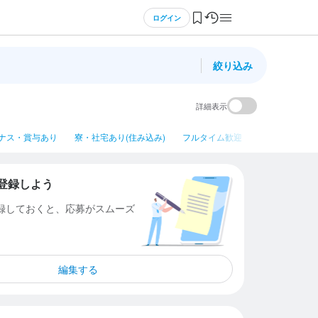
ログイン
絞り込み
詳細表示
ナス・賞与あり
寮・社宅あり(住み込み)
フルタイム歓迎
平日のみ勤務OK
登録しよう
登録しておくと、応募がスムーズ
編集する