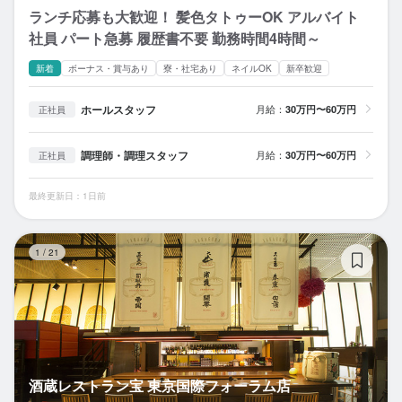
ランチ応募も大歓迎！ 髪色タトゥーOK アルバイト
社員 パート急募 履歴書不要 勤務時間4時間～
新着
ボーナス・賞与あり
寮・社宅あり
ネイルOK
新卒歓迎
ホールスタッフ
月給：
30万円〜60万円
正社員
調理師・調理スタッフ
月給：
30万円〜60万円
正社員
最終更新日：1日前
酒
1
/
21
酒蔵レストラン宝 東京国際フォーラム店