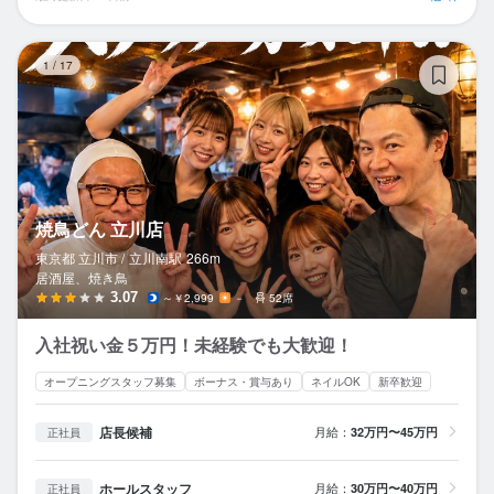
焼
1
/
17
焼鳥どん 立川店
東京都 立川市 /
立川南
駅
266m
居酒屋、焼き鳥
3.07
～￥2,999
－
52席
入社祝い金５万円！未経験でも大歓迎！
オープニングスタッフ募集
ボーナス・賞与あり
ネイルOK
新卒歓迎
店長候補
月給：
32万円〜45万円
正社員
ホールスタッフ
月給：
30万円〜40万円
正社員