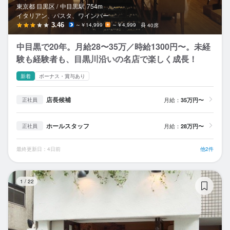
東京都 目黒区 /
中目黒
駅
754m
イタリアン、パスタ、ワインバー
3.46
～￥14,999
～￥4,999
40席
中目黒で20年。月給28〜35万／時給1300円〜。未経
験も経験者も、目黒川沿いの名店で楽しく成長！
新着
ボーナス・賞与あり
店長候補
月給：
35万円〜
正社員
ホールスタッフ
月給：
28万円〜
正社員
最終更新日：4日前
他2件
ペ
1
/
22