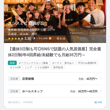
スシスミビ 自由が丘
東京都 世田谷区 /
自由が丘
駅
247m
居酒屋、焼き鳥、寿司
3.32
～￥4,999
－
61席
【週休3日制も可◎SNSで話題の人気居酒屋】完全週
休2日制/年4回昇給/未経験でも月給35万円～
新着
オープニングスタッフ募集
ボーナス・賞与あり
平日のみ勤務OK
ネイルOK
シニア・ミドル活躍中
新卒歓迎
店長候補
月給：
45万円〜
正社員
ホールスタッフ
月給：
35万円〜45万円
正社員
最終更新日：19時間前
他10件