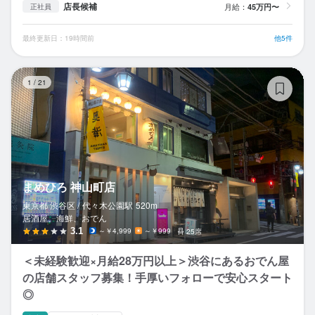
店長候補
月給：
45万円〜
正社員
最終更新日：19時間前
他5件
ま
1
/
21
まめひろ 神山町店
東京都 渋谷区 /
代々木公園
駅
520m
居酒屋、海鮮、おでん
3.1
～￥4,999
～￥999
25席
＜未経験歓迎×月給28万円以上＞渋谷にあるおでん屋
の店舗スタッフ募集！手厚いフォローで安心スタート
◎