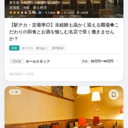
東京都 千代田区 /
有楽町
駅
193m
居酒屋、海鮮、郷土料理
3.46
～￥7,999
～￥1,999
120席
【駅チカ・定着率◎】未経験も温かく迎える職場◆こ
だわりの和食とお酒を愉しむ名店で長く働きません
か？
新着
ボーナス・賞与あり
新卒歓迎
ホールスタッフ
月給：
26万円〜40万円
正社員
最終更新日：3日前
La
1
/
21