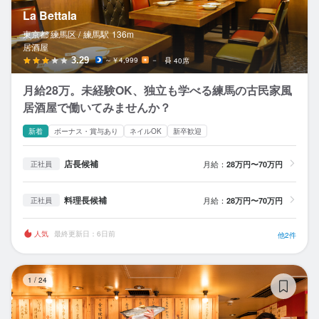
La Bettala
東京都 練馬区 /
練馬
駅
136m
居酒屋
3.29
～￥4,999
－
40席
月給28万。未経験OK、独立も学べる練馬の古民家風
居酒屋で働いてみませんか？
新着
ボーナス・賞与あり
ネイルOK
新卒歓迎
店長候補
月給：
28万円〜70万円
正社員
料理長候補
月給：
28万円〜70万円
正社員
人気
最終更新日：6日前
他2件
ス
1
/
24