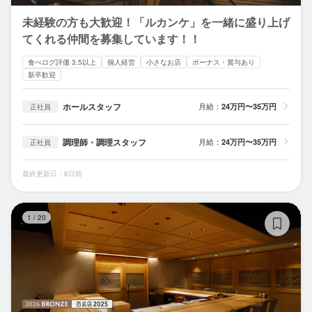
未経験の方も大歓迎！「ルカンケ」を一緒に盛り上げ
てくれる仲間を募集しています！！
食べログ評価 3.5以上
個人経営
小さなお店
ボーナス・賞与あり
新卒歓迎
ホールスタッフ
月給：
24万円〜35万円
正社員
調理師・調理スタッフ
月給：
24万円〜35万円
正社員
最終更新日：8日前
鮓
1
/
20