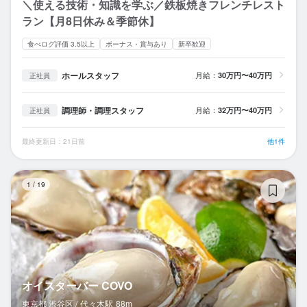
＼使える技術・知識を学ぶ／鉄板焼きフレンチレスト
ラン【月8日休み＆季節休】
食べログ評価 3.5以上
ボーナス・賞与あり
新卒歓迎
ホールスタッフ
月給：
30万円〜40万円
正社員
調理師・調理スタッフ
月給：
32万円〜40万円
正社員
最終更新日：21日前
他1件
オ
1
/
19
オイスターバー COVO
東京都 渋谷区 /
代々木
駅
88m