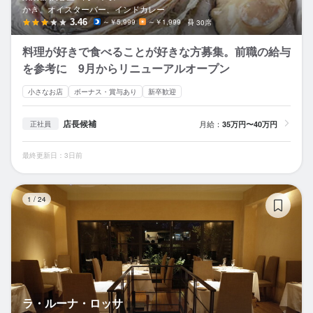
かき、オイスターバー、インドカレー
3.46
～￥5,999
～￥1,999
30席
料理が好きで食べることが好きな方募集。前職の給与
を参考に 9月からリニューアルオープン
小さなお店
ボーナス・賞与あり
新卒歓迎
店長候補
月給：
35万円〜40万円
正社員
最終更新日：3日前
ラ
1
/
24
ラ・ルーナ・ロッサ