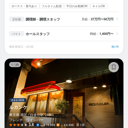
ボーナス・賞与あり
フルタイム歓迎
平日のみ勤務OK
ネイルOK
調理師・調理スタッフ
月給：
27万円〜50万円
正社員
ホールスタッフ
時給：
1,400円〜
バイト
最終更新日：8日前
他1件
ル
1
/
25
ルカンケ
東京都 港区 /
白金台
駅
246m
フレンチ、ワインバー
3.8
～￥19,999
～￥9,999
7席