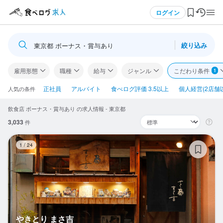
メニュー
ログイン
絞り込み
東京都 ボーナス・賞与あり
ログイン・無料会員登録
雇用形態
職種
給与
ジャンル
こだわり条件
1
食べログ求人TOP
正社員
アルバイト
食べログ評価 3.5以上
個人経営(2店舗
人気の条件
飲食店 ボーナス・賞与あり の求人情報 - 東京都
求人検索
3,033
件
マイページ管理
や
1
/
24
閲覧履歴
気になる求人
検索履歴・保存した条件
やきとり まさ吉