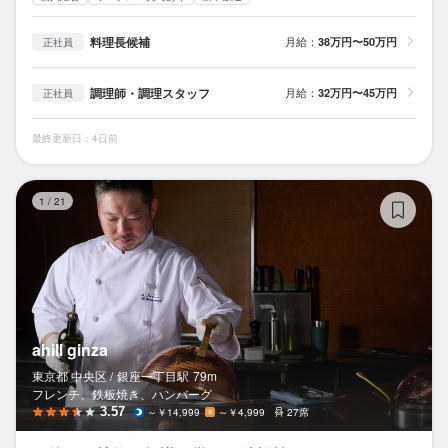
料理長候補
月給：
38万円〜50万円
正社員
調理師・調理スタッフ
月給：
32万円〜45万円
正社員
最終更新日：4日前
ahi
1
/
21
ahill ginza
東京都 中央区 /
銀座一丁目
駅
79m
フレンチ、鉄板焼き、ハンバーグ
3.57
～￥14,999
～￥4,999
27席