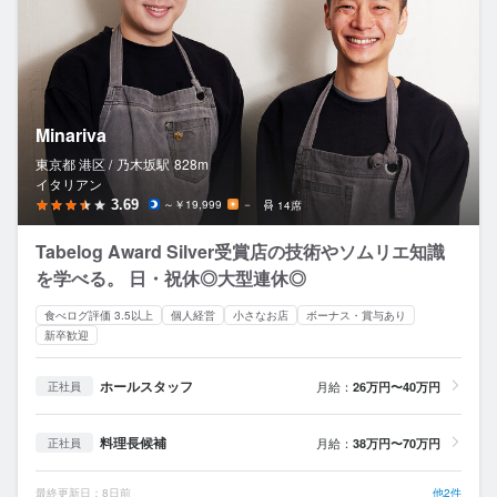
Minariva
東京都 港区 /
乃木坂
駅
828m
イタリアン
3.69
～￥19,999
－
14席
Tabelog Award Silver受賞店の技術やソムリエ知識
を学べる。 日・祝休◎大型連休◎
食べログ評価 3.5以上
個人経営
小さなお店
ボーナス・賞与あり
新卒歓迎
ホールスタッフ
月給：
26万円〜40万円
正社員
料理長候補
月給：
38万円〜70万円
正社員
最終更新日：8日前
他2件