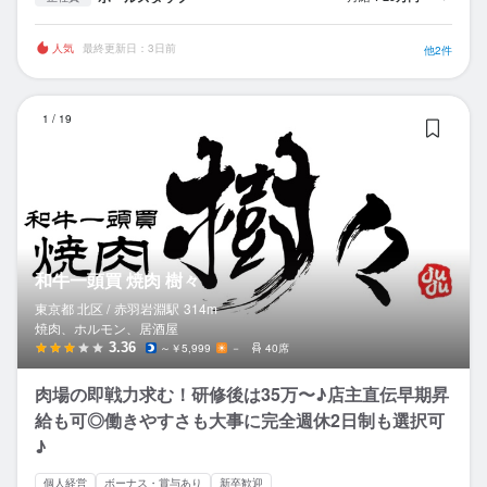
人気
最終更新日：3日前
他2件
和
1
/
19
和牛一頭買 焼肉 樹々
東京都 北区 /
赤羽岩淵
駅
314m
焼肉、ホルモン、居酒屋
3.36
～￥5,999
－
40席
肉場の即戦力求む！研修後は35万〜♪店主直伝早期昇
給も可◎働きやすさも大事に完全週休2日制も選択可
♪
個人経営
ボーナス・賞与あり
新卒歓迎