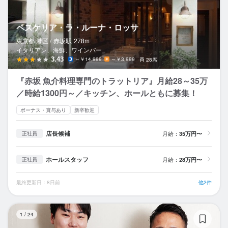
ペスケリア・ラ・ルーナ・ロッサ
東京都 港区 /
赤坂
駅
278m
イタリアン、海鮮、ワインバー
3.43
～￥14,999
～￥3,999
28席
『赤坂 魚介料理専門のトラットリア』月給28～35万
／時給1300円～／キッチン、ホールともに募集！
ボーナス・賞与あり
新卒歓迎
店長候補
月給：
35万円〜
正社員
ホールスタッフ
月給：
28万円〜
正社員
最終更新日：8日前
他2件
Mi
1
/
24