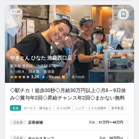
や
1
/
25
やきとん ひなた 池袋西口店
東京都 豊島区 /
池袋
駅
418m
もつ焼き、焼き鳥、居酒屋
3.24
～￥2,999
－
100席
◇駅チカ！徒歩30秒◇月給30万円以上◇月8～9日休
み◇賞与年2回◇昇給チャンス年2回◇まかない無料
新着
ボーナス・賞与あり
ネイルOK
シニア・ミドル活躍中
新卒歓迎
店長候補
月給：
31万円〜48万円
正社員
ホールスタッフ
月給：
29万円〜
正社員