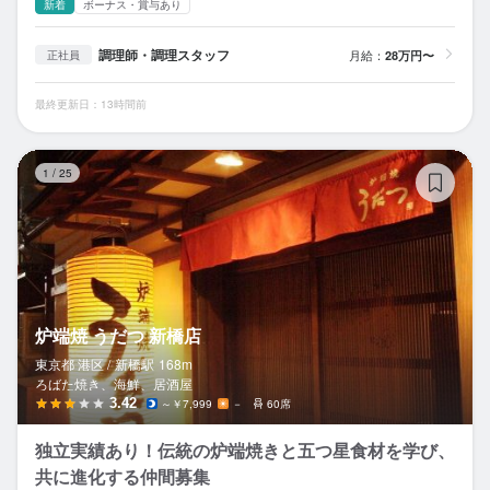
新着
ボーナス・賞与あり
調理師・調理スタッフ
月給：
28万円〜
正社員
最終更新日：13時間前
炉
1
/
25
炉端焼 うだつ 新橋店
東京都 港区 /
新橋
駅
168m
ろばた焼き、海鮮、居酒屋
3.42
～￥7,999
－
60席
独立実績あり！伝統の炉端焼きと五つ星食材を学び、
共に進化する仲間募集