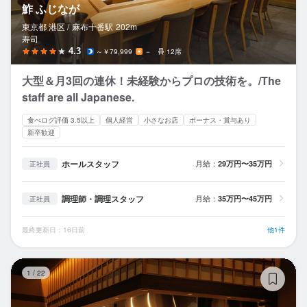
鮓 ふじなが
東京都 港区 /
麻布十番
駅
202m
寿司
4.3
～￥79,999
－
12席
大型＆月3回の連休！未経験からプロの技術を。/The
staff are all Japanese.
食べログ評価 3.5以上
個人経営
小さなお店
ボーナス・賞与あり
新卒歓迎
ホールスタッフ
月給：
29万円〜35万円
正社員
調理師・調理スタッフ
月給：
35万円〜45万円
正社員
最終更新日：16日前
他1件
炭
1
/
22