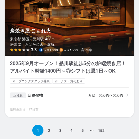
炭焼き屋 こもれ火
東京都 港区 /
品川
駅
428m
居酒屋、ろばた焼き、海鮮
3.3
～￥4,999
～￥1,999
76席
2025年9月オープン！品川駅徒歩5分の炉端焼き店！
アルバイト時給1400円～◎シフトは週1日～OK
オープニングスタッフ募集
ボーナス・賞与あり
店長候補
月給：
35万円〜50万円
正社員
最終更新日：17日前
1
2
3
4
5
152