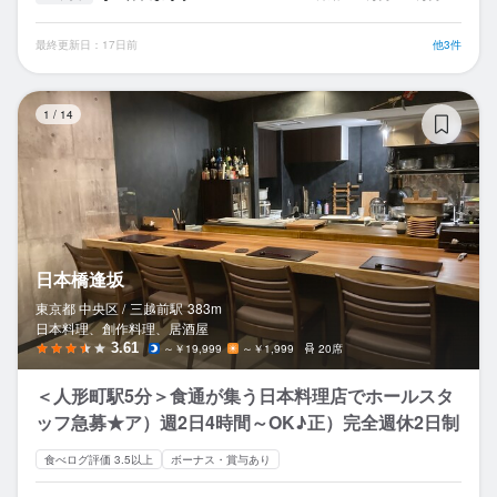
最終更新日：17日前
他3件
日
1
/
14
日本橋逢坂
東京都 中央区 /
三越前
駅
383m
日本料理、創作料理、居酒屋
3.61
～￥19,999
～￥1,999
20席
＜人形町駅5分＞食通が集う日本料理店でホールスタ
ッフ急募★ア）週2日4時間～OK♪正）完全週休2日制
食べログ評価 3.5以上
ボーナス・賞与あり