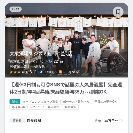
大
1
/
23
大衆酒場スシスミビ 下北沢店
東京都 世田谷区 /
下北沢
駅
221m
居酒屋、寿司、焼き鳥
3.11
～￥3,999
－
50席
【週休3日制も可◎SNSで話題の人気居酒屋】完全週
休2日制/年4回昇給/未経験給与35万～/副業OK
新着
オープニングスタッフ募集
ボーナス・賞与あり
平日のみ勤務OK
ネイルOK
シニア・ミドル活躍中
新卒歓迎
店長候補
月給：
45万円〜
正社員