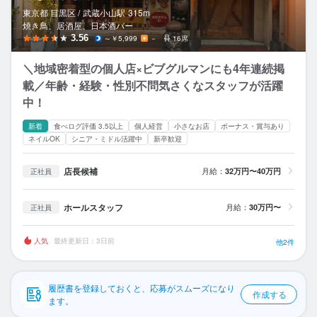
応募履歴
東京都 目黒区 /
武蔵小山
駅
315m
焼き鳥、居酒屋、日本酒バー
WEB履歴書
3.56
～￥5,999
－
16席
＼地域密着型の個人店×ビブグルマンにも4年連続掲
スカウト・メルマガ受信設定
載／年齢・経験・性別不問気さくなスタッフが活躍
中！
ヘルプ・お問い合わせフォーム
新着
食べログ評価 3.5以上
個人経営
小さなお店
ボーナス・賞与あり
掲載をご検討の店舗様へ
ネイルOK
シニア・ミドル活躍中
新卒歓迎
食べログ求人PRESS
店長候補
月給：
32万円〜40万円
正社員
プライバシーポリシー
ホールスタッフ
月給：
30万円〜
正社員
利用規約
企業情報
人気
最終更新日：3日前
他2件
履歴書を登録しておくと、応募がスムーズになり
作成する
ます。