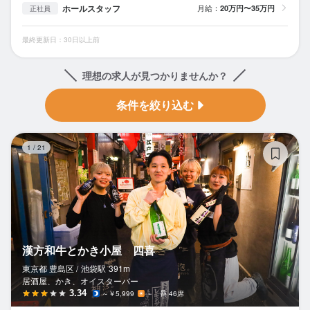
ホールスタッフ
月給：
20万円〜35万円
正社員
最終更新日：30日以上前
理想の求人が見つかりませんか？
条件を絞り込む
漢
1
/
21
漢方和牛とかき小屋 四喜
東京都 豊島区 /
池袋
駅
391m
居酒屋、かき、オイスターバー
3.34
～￥5,999
－
46席