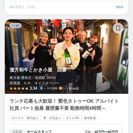
最終更新日：2日前
他5件
漢
1
/
21
漢方和牛とかき小屋 四喜
東京都 豊島区 /
池袋
駅
391m
居酒屋、かき、オイスターバー
3.34
～￥5,999
－
46席
ランチ応募も大歓迎！ 髪色タトゥーOK アルバイト
社員 パート急募 履歴書不要 勤務時間4時間～
ボーナス・賞与あり
寮・社宅あり
ネイルOK
新卒歓迎
ホールスタッフ
月給：
30万円〜60万円
正社員