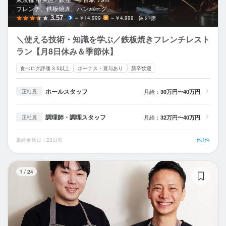
フレンチ、鉄板焼き、ハンバーグ
3.57
～￥14,999
～￥4,999
27席
＼使える技術・知識を学ぶ／鉄板焼きフレンチレスト
ラン【月8日休み＆季節休】
食べログ評価 3.5以上
ボーナス・賞与あり
新卒歓迎
ホールスタッフ
月給：
30万円〜40万円
正社員
調理師・調理スタッフ
月給：
32万円〜40万円
正社員
最終更新日：23日前
他1件
Mi
1
/
24