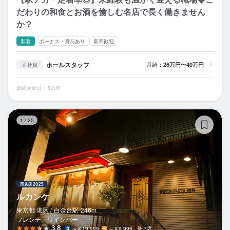
だわりの和食とお酒を愉しむ名店で長く働きません
か？
新着
ボーナス・賞与あり
新卒歓迎
ホールスタッフ
月給：
26万円〜40万円
正社員
最終更新日：5日前
ル
1
/
25
ルカンケ
東京都 港区 /
白金台
駅
246m
フレンチ、ワインバー
3.8
～￥19,999
～￥9,999
7席