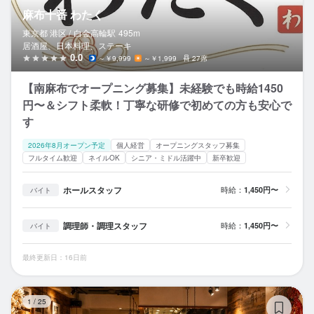
麻布十番 わたく
東京都 港区 /
白金高輪
駅
495m
居酒屋、日本料理、ステーキ
0.0
～￥9,999
～￥1,999
27席
【南麻布でオープニング募集】未経験でも時給1450
円〜＆シフト柔軟！丁寧な研修で初めての方も安心で
す
2026年8月オープン予定
個人経営
オープニングスタッフ募集
フルタイム歓迎
ネイルOK
シニア・ミドル活躍中
新卒歓迎
ホールスタッフ
時給：
1,450円〜
バイト
調理師・調理スタッフ
時給：
1,450円〜
バイト
最終更新日：16日前
EB
1
/
25