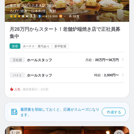
応募履歴
東京都 港区 /
六本木
駅
265m
ろばた焼き、日本料理、海鮮
WEB履歴書
3.3
～￥19,999
－
38席
月28万円からスタート！老舗炉端焼き店で正社員募
スカウト・メルマガ受信設定
集中
ヘルプ・お問い合わせフォーム
新着
ボーナス・賞与あり
新卒歓迎
掲載をご検討の店舗様へ
ホールスタッフ
月給：
28万円〜36万円
正社員
食べログ求人PRESS
ホールスタッフ
時給：
2,300円〜
バイト
プライバシーポリシー
利用規約
人気
最終更新日：2日前
企業情報
履歴書を登録しておくと、応募がスムーズになり
作成する
ます。
や
1
/
24