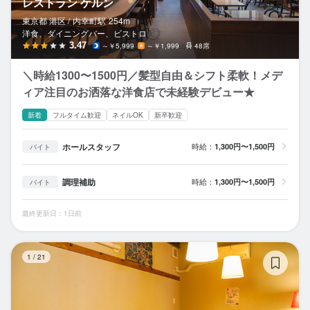
レストラン ケルン
東京都 港区 /
内幸町
駅
254m
洋食、ダイニングバー、ビストロ
3.47
～￥5,999
～￥1,999
48席
＼時給1300〜1500円／髪型自由＆シフト柔軟！メデ
ィア注目のお洒落な洋食店で未経験デビュー★
新着
フルタイム歓迎
ネイルOK
新卒歓迎
ホールスタッフ
時給：
1,300円〜1,500円
バイト
調理補助
時給：
1,300円〜1,500円
バイト
最終更新日：1日前
La
1
/
21