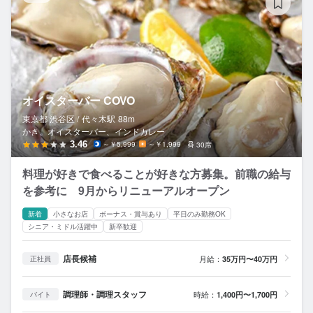
オイスターバー COVO
東京都 渋谷区 /
代々木
駅
88m
かき、オイスターバー、インドカレー
3.46
～￥5,999
～￥1,999
30席
料理が好きで食べることが好きな方募集。前職の給与
を参考に 9月からリニューアルオープン
新着
小さなお店
ボーナス・賞与あり
平日のみ勤務OK
シニア・ミドル活躍中
新卒歓迎
店長候補
月給：
35万円〜40万円
正社員
調理師・調理スタッフ
時給：
1,400円〜1,700円
バイト