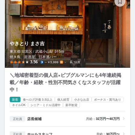
やきとり まさ吉
東京都 目黒区 /
武蔵小山
駅
315m
焼き鳥、居酒屋、日本酒バー
3.56
～￥5,999
－
16席
＼地域密着型の個人店×ビブグルマンにも4年連続掲
載／年齢・経験・性別不問気さくなスタッフが活躍
中！
新着
食べログ評価 3.5以上
個人経営
小さなお店
ボーナス・賞与あり
ネイルOK
シニア・ミドル活躍中
新卒歓迎
店長候補
月給：
32万円〜40万円
正社員
ホールスタッフ
月給：
30万円〜
正社員