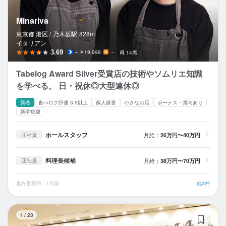
Minariva
東京都 港区 /
乃木坂
駅
828m
イタリアン
3.69
～￥19,999
－
14席
Tabelog Award Silver受賞店の技術やソムリエ知識
を学べる。 日・祝休◎大型連休◎
新着
食べログ評価 3.5以上
個人経営
小さなお店
ボーナス・賞与あり
新卒歓迎
ホールスタッフ
月給：
26万円〜40万円
正社員
料理長候補
月給：
38万円〜70万円
正社員
最終更新日：1日前
他3件
食
1
/
23