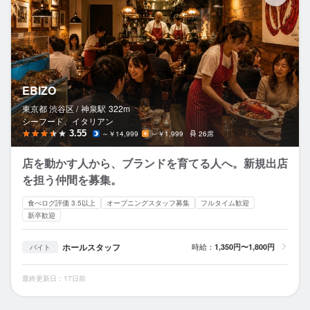
EBIZO
東京都 渋谷区 /
神泉
駅
322m
シーフード、イタリアン
3.55
～￥14,999
～￥1,999
26席
店を動かす人から、ブランドを育てる人へ。新規出店
を担う仲間を募集。
食べログ評価 3.5以上
オープニングスタッフ募集
フルタイム歓迎
新卒歓迎
ホールスタッフ
時給：
1,350円〜1,800円
バイト
最終更新日：17日前