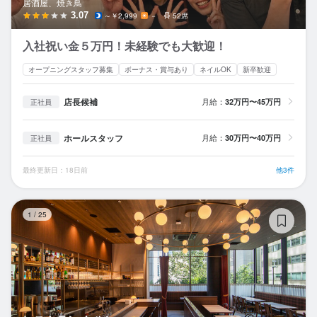
居酒屋、焼き鳥
3.07
～￥2,999
－
52席
入社祝い金５万円！未経験でも大歓迎！
オープニングスタッフ募集
ボーナス・賞与あり
ネイルOK
新卒歓迎
店長候補
月給：
32万円〜45万円
正社員
ホールスタッフ
月給：
30万円〜40万円
正社員
最終更新日：18日前
他3件
レ
1
/
25