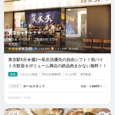
食堂チャチャチャ
東京都 千代田区 /
二重橋前
駅
370m
居酒屋
3.45
～￥3,999
～￥1,999
52席
東京駅5分★週2〜私生活優先の自由シフト！初バイ
ト大歓迎＆ボリューム満点の絶品肉まかない無料！！
新着
フルタイム歓迎
平日のみ勤務OK
ネイルOK
新卒歓迎
ホールスタッフ
時給：
1,400円〜
バイト
最終更新日：4日前
オ
1
/
19