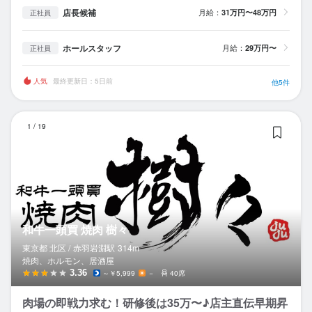
店長候補
月給：
31万円〜48万円
正社員
ホールスタッフ
月給：
29万円〜
正社員
人気
最終更新日：5日前
他5件
和
1
/
19
和牛一頭買 焼肉 樹々
東京都 北区 /
赤羽岩淵
駅
314m
焼肉、ホルモン、居酒屋
3.36
～￥5,999
－
40席
肉場の即戦力求む！研修後は35万〜♪店主直伝早期昇