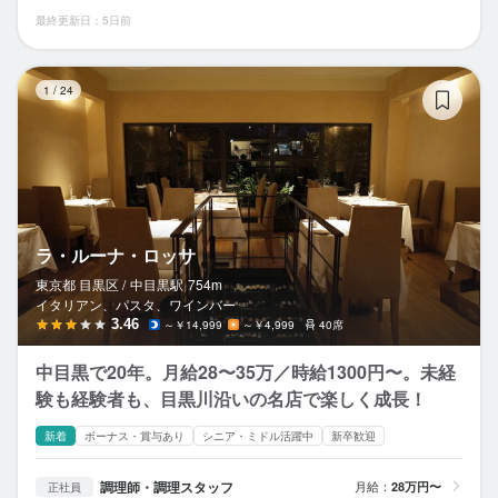
最終更新日：5日前
ラ
1
/
24
ラ・ルーナ・ロッサ
東京都 目黒区 /
中目黒
駅
754m
イタリアン、パスタ、ワインバー
3.46
～￥14,999
～￥4,999
40席
中目黒で20年。月給28〜35万／時給1300円〜。未経
験も経験者も、目黒川沿いの名店で楽しく成長！
新着
ボーナス・賞与あり
シニア・ミドル活躍中
新卒歓迎
調理師・調理スタッフ
月給：
28万円〜
正社員