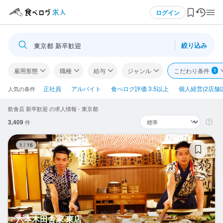
メニュー
ログイン
絞り込み
東京都 新卒歓迎
ログイン・無料会員登録
雇用形態
職種
給与
ジャンル
こだわり条件
1
食べログ求人TOP
正社員
アルバイト
食べログ評価 3.5以上
個人経営(2店舗
人気の条件
飲食店 新卒歓迎 の求人情報 - 東京都
求人検索
3,409
件
マイページ管理
六
1
/
16
閲覧履歴
気になる求人
検索履歴・保存した条件
六本木田舎家 東店