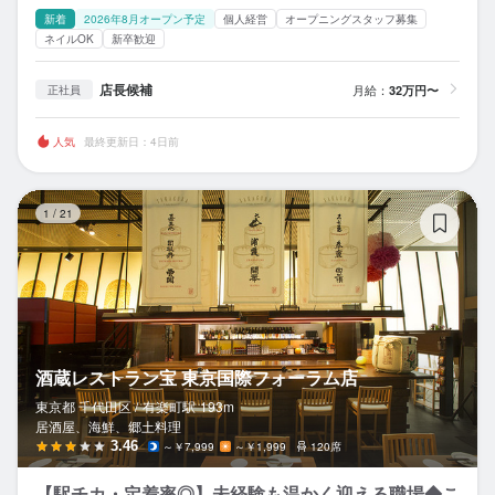
新着
2026年8月オープン予定
個人経営
オープニングスタッフ募集
ネイルOK
新卒歓迎
店長候補
月給：
32万円〜
正社員
人気
最終更新日：4日前
酒
1
/
21
酒蔵レストラン宝 東京国際フォーラム店
東京都 千代田区 /
有楽町
駅
193m
居酒屋、海鮮、郷土料理
3.46
～￥7,999
～￥1,999
120席
【駅チカ・定着率◎】未経験も温かく迎える職場◆こ