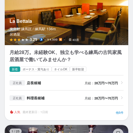
La Bettala
東京都 練馬区 /
練馬
駅
136m
居酒屋
3.29
～￥4,999
－
40席
月給28万。未経験OK、独立も学べる練馬の古民家風
居酒屋で働いてみませんか？
新着
ボーナス・賞与あり
ネイルOK
新卒歓迎
店長候補
月給：
28万円〜70万円
正社員
料理長候補
月給：
28万円〜70万円
正社員
人気
最終更新日：1日前
他5件
ピ
1
/
25