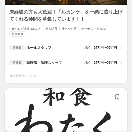
未経験の方も大歓迎！「ルカンケ」を一緒に盛り上げ
てくれる仲間を募集しています！！
食べログ評価 3.5以上
個人経営
小さなお店
ボーナス・賞与あり
新卒歓迎
ホールスタッフ
月給：
24万円〜35万円
正社員
調理師・調理スタッフ
月給：
24万円〜35万円
正社員
最終更新日：10日前
麻