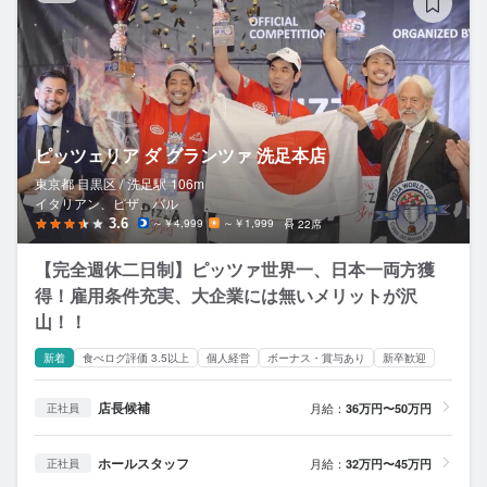
ピッツェリア ダ グランツァ 洗足本店
東京都 目黒区 /
洗足
駅
106m
イタリアン、ピザ、バル
3.6
～￥4,999
～￥1,999
22席
【完全週休二日制】ピッツァ世界一、日本一両方獲
得！雇用条件充実、大企業には無いメリットが沢
山！！
新着
食べログ評価 3.5以上
個人経営
ボーナス・賞与あり
新卒歓迎
店長候補
月給：
36万円〜50万円
正社員
ホールスタッフ
月給：
32万円〜45万円
正社員