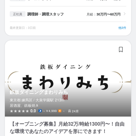
調理師・調理スタッフ
月給：
30万円〜60万円
正社員
最終更新日：3日前
他3件
鉄
鉄板ダイニングまわりみち
東京都 練馬区 /
大泉学園
駅
213m
居酒屋、鉄板焼き
0.0
～￥4,999
－
24席
【オープニング募集】月給32万/時給1300円〜！自由
な環境であなたのアイデアを形にできます！