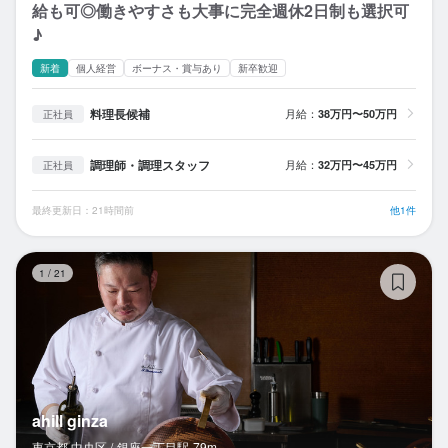
給も可◎働きやすさも大事に完全週休2日制も選択可
♪
新着
個人経営
ボーナス・賞与あり
新卒歓迎
料理長候補
月給：
38万円〜50万円
正社員
調理師・調理スタッフ
月給：
32万円〜45万円
正社員
最終更新日：21時間前
他1件
ahi
1
/
21
ahill ginza
東京都 中央区 /
銀座一丁目
駅
79m