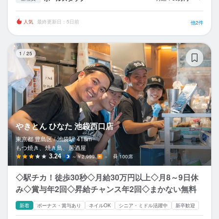
人気
最終更新日：5日前
他2件
や
1
/
25
やきとん ひなた 池袋西口店
東京都 豊島区 /
池袋
駅
418m
もつ焼き、焼き鳥、居酒屋
3.24
～￥2,999
－
100席
◇駅チカ！徒歩30秒◇月給30万円以上◇月8～9日休
み◇賞与年2回◇昇給チャンス年2回◇まかない無料
新着
ボーナス・賞与あり
ネイルOK
シニア・ミドル活躍中
新卒歓迎