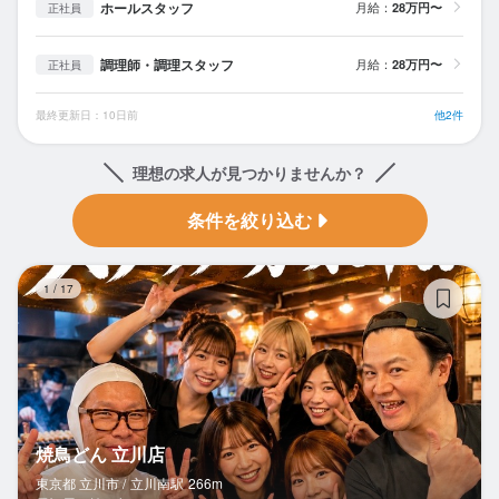
ホールスタッフ
月給：
28万円〜
正社員
調理師・調理スタッフ
月給：
28万円〜
正社員
最終更新日：10日前
他2件
理想の求人が見つかりませんか？
条件を絞り込む
焼
1
/
17
焼鳥どん 立川店
東京都 立川市 /
立川南
駅
266m