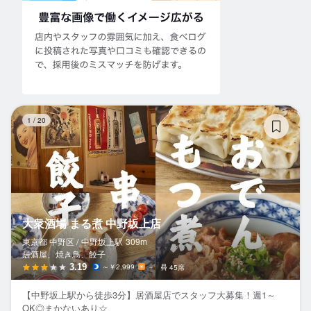
大
1
/
20
大衆酒場 まる煮 中野坂上店
東京都 中野区 /
中野坂上
駅
309m
居酒屋、焼き鳥、餃子
3.19
～￥2,999
－
45席
【中野坂上駅から徒歩3分】居酒屋店でスタッフ大募集！週1～
OK◎まかないあり☆