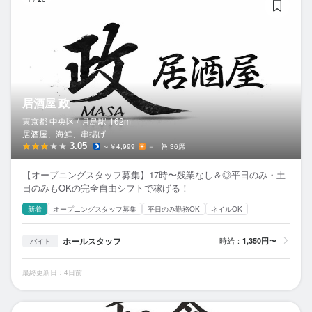
居酒屋 政
東京都 中央区 /
月島
駅
162m
居酒屋、海鮮、串揚げ
3.05
～￥4,999
－
36席
【オープニングスタッフ募集】17時〜残業なし＆◎平日のみ・土
日のみもOKの完全自由シフトで稼げる！
新着
オープニングスタッフ募集
平日のみ勤務OK
ネイルOK
ホールスタッフ
時給：
1,350円〜
バイト
最終更新日：4日前
麻