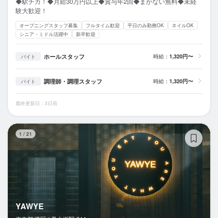
◆駅チカ！◆月給30万円以上◆賞与年2回◆まかない無料◆未経
験大歓迎！
オープニングスタッフ募集
フルタイム歓迎
平日のみ勤務OK
ネイルOK
シニア・ミドル活躍中
新卒歓迎
ホールスタッフ
時給：
1,320円〜
バイト
調理師・調理スタッフ
時給：
1,320円〜
バイト
最終更新日：3日前
Y
1
/
21
YAWYE