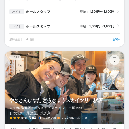
ホールスタッフ
時給：
1,300円〜1,800円
バイト
ホールスタッフ
時給：
1,300円〜1,800円
バイト
最終更新日：4日前
他3件
や
1
/
18
やきとんひなた とうきょうスカイツリー駅店
東京都 墨田区 /
とうきょうスカイツリー
駅
65m
もつ焼き、居酒屋、焼き鳥
3.08
～￥2,999
～￥2,999
53席