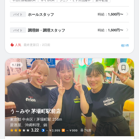
ホールスタッフ
時給：
1,500円〜
バイト
調理師・調理スタッフ
時給：
1,500円〜
バイト
人気
最終更新日：2日前
他1件
う
1
/
23
う～みや 茅場町駅前店
東京都 中央区 /
茅場町
駅
256m
居酒屋、沖縄料理、鍋
3.22
～￥3,999
～￥999
76席