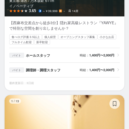
東京都 港区 /
乃木坂
駅
611m
イノベーティブ
3.65
～￥39,999
－
14席
【西麻布交差点から徒歩3分】隠れ家高級レストラン『YAWYE』
で特別な空間を創り出しませんか？
食べログ評価 3.5以上
個人経営
オープニングスタッフ募集
小さなお店
フルタイム歓迎
新卒歓迎
ホールスタッフ
時給：
1,400円〜2,000円
バイト
調理師・調理スタッフ
時給：
1,400円〜2,000円
バイト
最終更新日：3日前
タ
1
/
13