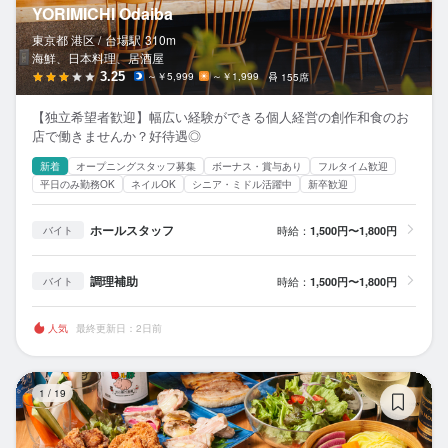
YORIMICHI Odaiba
東京都 港区 /
台場
駅
310m
海鮮、日本料理、居酒屋
3.25
～￥5,999
～￥1,999
155席
【独立希望者歓迎】幅広い経験ができる個人経営の創作和食のお
店で働きませんか？好待遇◎
新着
オープニングスタッフ募集
ボーナス・賞与あり
フルタイム歓迎
平日のみ勤務OK
ネイルOK
シニア・ミドル活躍中
新卒歓迎
ホールスタッフ
時給：
1,500円〜1,800円
バイト
調理補助
時給：
1,500円〜1,800円
バイト
人気
最終更新日：2日前
愛
1
/
19