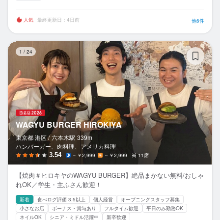
人気
最終更新日：4日前
他6件
WA
1
/
24
WAGYU BURGER HIROKIYA
東京都 港区 /
六本木
駅
339m
ハンバーガー、肉料理、アメリカ料理
3.54
～￥2,999
～￥2,999
11席
【焼肉＃ヒロキヤのWAGYU BURGER】絶品まかない無料/おしゃ
れOK／学生・主ふさん歓迎！
新着
食べログ評価 3.5以上
個人経営
オープニングスタッフ募集
小さなお店
ボーナス・賞与あり
フルタイム歓迎
平日のみ勤務OK
ネイルOK
シニア・ミドル活躍中
新卒歓迎