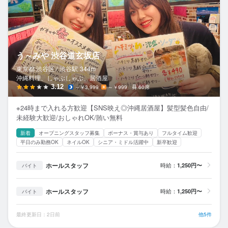
う～みや 渋谷道玄坂店
東京都 渋谷区 /
渋谷
駅
344m
沖縄料理、しゃぶしゃぶ、居酒屋
3.12
～￥3,999
～￥999
60席
※24時まで入れる方歓迎【SNS映え◎沖縄居酒屋】髪型髪色自由/
未経験大歓迎/おしゃれOK/賄い無料
新着
オープニングスタッフ募集
ボーナス・賞与あり
フルタイム歓迎
平日のみ勤務OK
ネイルOK
シニア・ミドル活躍中
新卒歓迎
ホールスタッフ
時給：
1,250円〜
バイト
ホールスタッフ
時給：
1,250円〜
バイト
最終更新日：2日前
他5件