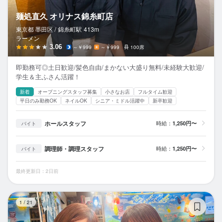
麺処直久 オリナス錦糸町店
東京都 墨田区 /
錦糸町
駅
413m
ラーメン
3.06
～￥999
～￥999
100席
即勤務可◎土日歓迎/髪色自由/まかない大盛り無料/未経験大歓迎/
学生＆主ふさん活躍！
新着
オープニングスタッフ募集
小さなお店
フルタイム歓迎
平日のみ勤務OK
ネイルOK
シニア・ミドル活躍中
新卒歓迎
ホールスタッフ
時給：
1,250円〜
バイト
調理師・調理スタッフ
時給：
1,250円〜
バイト
最終更新日：2日前
う
1
/
21