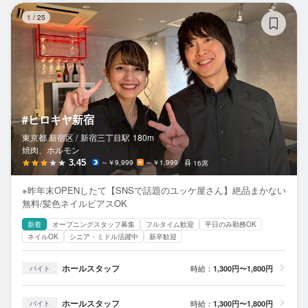
#
1
/
25
#ヒロキヤ新宿
東京都 新宿区 /
新宿三丁目
駅
180m
焼肉、ホルモン
3.45
～￥9,999
～￥1,999
16席
※昨年末OPENしたて【SNSで話題のユッケ屋さん】絶品まかない
無料/髪色ネイルピアスOK
新着
オープニングスタッフ募集
フルタイム歓迎
平日のみ勤務OK
ネイルOK
シニア・ミドル活躍中
新卒歓迎
ホールスタッフ
時給：
1,300円〜1,800円
バイト
ホールスタッフ
時給：
1,300円〜1,800円
バイト