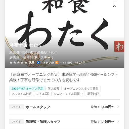
麻布十番 わたく
東京都 港区 /
白金高輪
駅
495m
居酒屋、日本料理、ステーキ
0.0
～￥9,999
～￥1,999
27席
【南麻布でオープニング募集】未経験でも時給1450円〜＆シフト
柔軟！丁寧な研修で初めての方も安心です
2026年8月オープン予定
個人経営
オープニングスタッフ募集
フルタイム歓迎
ネイルOK
シニア・ミドル活躍中
新卒歓迎
ホールスタッフ
時給：
1,450円〜
バイト
調理師・調理スタッフ
時給：
1,450円〜
バイト