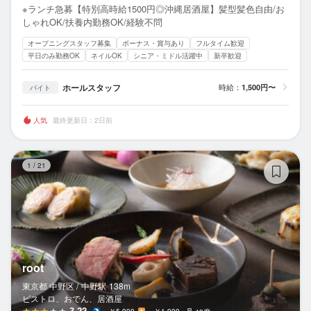
※ランチ急募【特別高時給1500円◎沖縄居酒屋】髪型髪色自由/お
しゃれOK/扶養内勤務OK/経験不問
オープニングスタッフ募集
ボーナス・賞与あり
フルタイム歓迎
平日のみ勤務OK
ネイルOK
シニア・ミドル活躍中
新卒歓迎
ホールスタッフ
時給：
1,500円〜
バイト
人気
最終更新日：2日前
roo
1
/
21
root
東京都 中野区 /
中野
駅
138m
ビストロ、おでん、居酒屋