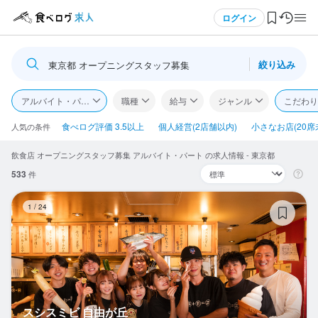
メニュー
ログイン
絞り込み
東京都 オープニングスタッフ募集
ログイン・無料会員登録
アルバイト・パート
職種
給与
ジャンル
こだわり
食べログ求人TOP
食べログ評価 3.5以上
個人経営(2店舗以内)
小さなお店(20席
人気の条件
飲食店 オープニングスタッフ募集 アルバイト・パート の求人情報 - 東京都
求人検索
533
件
マイページ管理
ス
1
/
24
閲覧履歴
気になる求人
検索履歴・保存した条件
スシスミビ 自由が丘