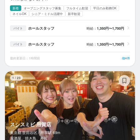
新着
オープニングスタッフ募集
フルタイム歓迎
平日のみ勤務OK
ネイルOK
シニア・ミドル活躍中
新卒歓迎
ホールスタッフ
時給：
1,350円〜1,700円
バイト
ホールスタッフ
時給：
1,350円〜1,700円
バイト
最終更新日：1時間前
他4件
ス
1
/
23
スシスミビ 用賀店
東京都 世田谷区 /
用賀
駅
69m
居酒屋、焼き鳥、寿司