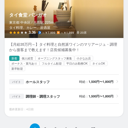
タイ食堂 バンガオ
東京都 中央区 /
月島
駅
225m
タイ料理、カレー、居酒屋
3.36
～￥7,999
～￥1,999
20席
【月給35万円～】タイ料理と自然派ワインのマリアージュ・調理
から接客まで教えます！店長候補募集中！
新着
個人経営
オープニングスタッフ募集
小さなお店
ボーナス・賞与あり
フルタイム歓迎
平日のみ勤務OK
ネイルOK
新卒歓迎
ホールスタッフ
時給：
1,500円〜1,800円
バイト
調理師・調理スタッフ
時給：
1,500円〜1,800円
バイト
最終更新日：4日前