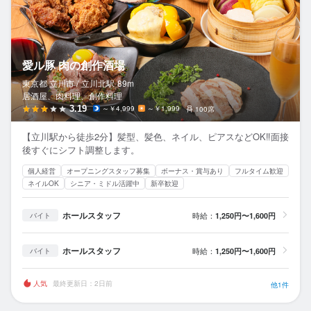
愛ル豚 肉の創作酒場
東京都 立川市 /
立川北
駅
89m
居酒屋、肉料理、創作料理
3.19
～￥4,999
～￥1,999
100席
【立川駅から徒歩2分】髪型、髪色、ネイル、ピアスなどOK‼︎面接
後すぐにシフト調整します。
個人経営
オープニングスタッフ募集
ボーナス・賞与あり
フルタイム歓迎
ネイルOK
シニア・ミドル活躍中
新卒歓迎
ホールスタッフ
時給：
1,250円〜1,600円
バイト
ホールスタッフ
時給：
1,250円〜1,600円
バイト
人気
最終更新日：2日前
他1件