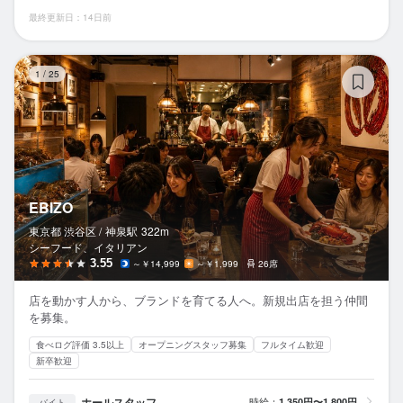
最終更新日：14日前
EB
1
/
25
EBIZO
東京都 渋谷区 /
神泉
駅
322m
シーフード、イタリアン
3.55
～￥14,999
～￥1,999
26席
店を動かす人から、ブランドを育てる人へ。新規出店を担う仲間
を募集。
食べログ評価 3.5以上
オープニングスタッフ募集
フルタイム歓迎
新卒歓迎
ホールスタッフ
時給：
1,350円〜1,800円
バイト