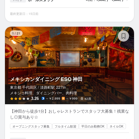
最終更新日：15日前
メ
1
/
21
メキシカンダイニング ESO 神田
東京都 千代田区 /
淡路町
駅
227m
メキシコ料理、ダイニングバー、肉料理
3.26
～￥2,999
～￥999
42席
【神田から徒歩1分】おしゃレストランでスタッフ大募集！残業な
し◎賞与あり☆
オープニングスタッフ募集
フルタイム歓迎
平日のみ勤務OK
ネイルOK