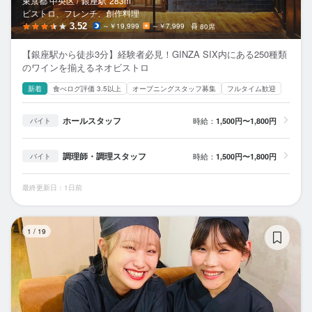
東京都 中央区 /
銀座
駅
283m
ビストロ、フレンチ、創作料理
3.52
～￥19,999
～￥7,999
80席
【銀座駅から徒歩3分】経験者必見！GINZA SIX内にある250種類
のワインを揃えるネオビストロ
新着
食べログ評価 3.5以上
オープニングスタッフ募集
フルタイム歓迎
ホールスタッフ
時給：
1,500円〜1,800円
バイト
調理師・調理スタッフ
時給：
1,500円〜1,800円
バイト
最終更新日：1日前
麺
1
/
19