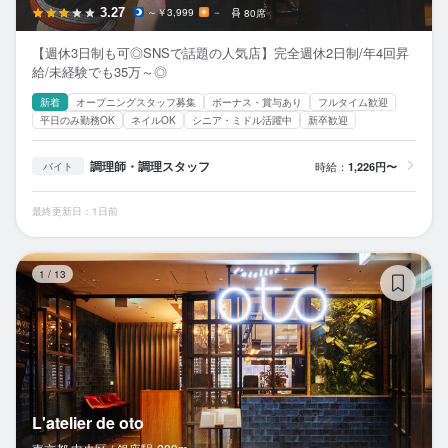
3.27
～￥3,999
－
80席
【週休3日制も可◎SNSで話題の人気店】完全週休2日制/年4回昇
給/未経験でも35万～◎
新着
オープニングスタッフ募集
ボーナス・賞与あり
フルタイム歓迎
平日のみ勤務OK
ネイルOK
シニア・ミドル活躍中
新卒歓迎
調理師・調理スタッフ
時給：
1,226円〜
バイト
最終更新日：1日前
L'a
1
/
13
L'atelier de oto