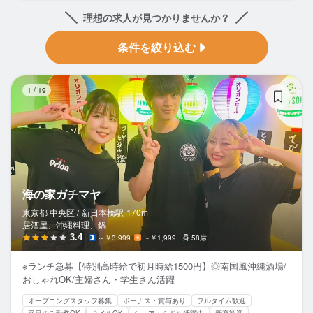
理想の求人が見つかりませんか？
条件を絞り込む
海
1
/
19
海の家ガチマヤ
東京都 中央区 /
新日本橋
駅
170m
居酒屋、沖縄料理、鍋
3.4
～￥3,999
～￥1,999
58席
※ランチ急募【特別高時給で初月時給1500円】◎南国風沖縄酒場/
おしゃれOK/主婦さん・学生さん活躍
オープニングスタッフ募集
ボーナス・賞与あり
フルタイム歓迎
平日のみ勤務OK
ネイルOK
シニア・ミドル活躍中
新卒歓迎