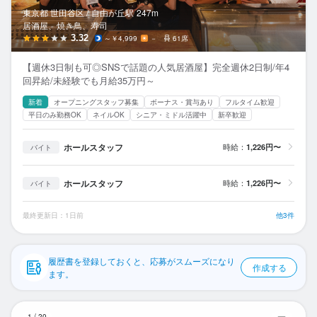
応募履歴
東京都 世田谷区 /
自由が丘
駅
247m
居酒屋、焼き鳥、寿司
WEB履歴書
3.32
～￥4,999
－
61席
【週休3日制も可◎SNSで話題の人気居酒屋】完全週休2日制/年4
スカウト・メルマガ受信設定
回昇給/未経験でも月給35万円～
新着
オープニングスタッフ募集
ボーナス・賞与あり
フルタイム歓迎
ヘルプ・お問い合わせフォーム
平日のみ勤務OK
ネイルOK
シニア・ミドル活躍中
新卒歓迎
掲載をご検討の店舗様へ
ホールスタッフ
時給：
1,226円〜
バイト
食べログ求人PRESS
ホールスタッフ
時給：
1,226円〜
バイト
プライバシーポリシー
利用規約
最終更新日：1日前
他3件
企業情報
履歴書を登録しておくと、応募がスムーズになり
作成する
ます。
居
1
/
20