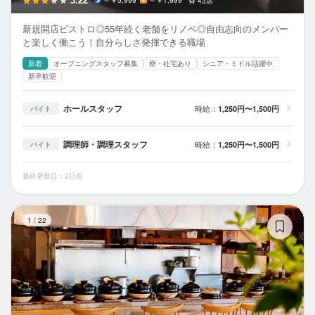
3.22
～￥5,999
～￥1,999
43席
新規開店ビストロ◎55年続く老舗をリノベ◎自由志向のメンバー
と楽しく働こう！自分らしさ発揮できる職場
新着
オープニングスタッフ募集
寮・社宅あり
シニア・ミドル活躍中
新卒歓迎
ホールスタッフ
時給：
1,250円〜1,500円
バイト
調理師・調理スタッフ
時給：
1,250円〜1,500円
バイト
最終更新日：2日前
YO
1
/
22