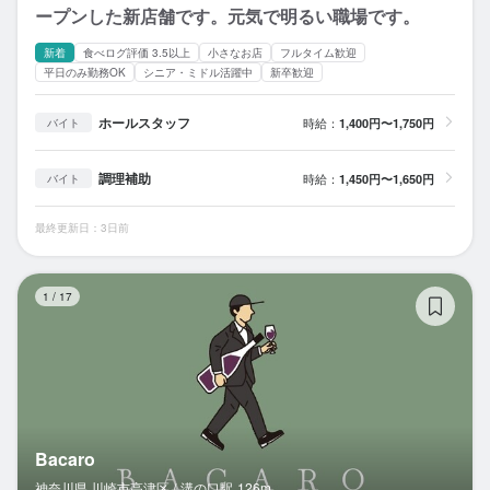
ープンした新店舗です。元気で明るい職場です。
新着
食べログ評価 3.5以上
小さなお店
フルタイム歓迎
平日のみ勤務OK
シニア・ミドル活躍中
新卒歓迎
ホールスタッフ
時給：
1,400円〜1,750円
バイト
調理補助
時給：
1,450円〜1,650円
バイト
最終更新日：3日前
Ba
1
/
17
Bacaro
神奈川県 川崎市高津区 /
溝の口
駅
126m