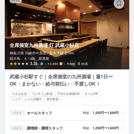
1
/
13
全席個室九州酒場 灯 武蔵小杉店
神奈川県 川崎市中原区 /
新丸子
駅
210m
焼き鳥、もつ鍋、居酒屋
3.16
～￥3,999
～￥999
60席
武蔵小杉駅すぐ｜全席個室の九州酒場｜週1日〜
OK・まかない・給与前払い・手渡しOK！
小さなお店
フルタイム歓迎
平日のみ勤務OK
ネイルOK
シニア・ミドル活躍中
新卒歓迎
ホールスタッフ
時給：
1,250円〜1,600円
バイト
調理師・調理スタッフ
時給：
1,250円〜1,600円
バイト