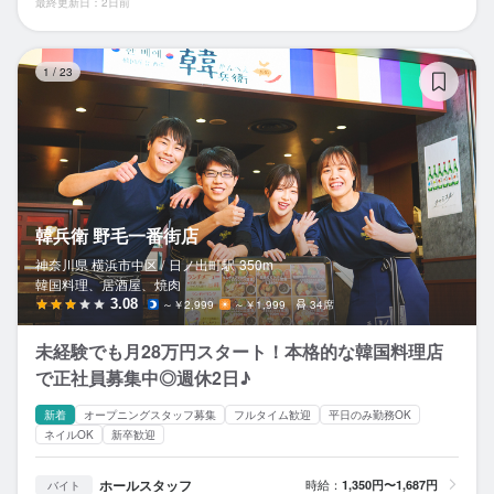
最終更新日：2日前
韓
1
/
23
韓兵衛 野毛一番街店
神奈川県 横浜市中区 /
日ノ出町
駅
350m
韓国料理、居酒屋、焼肉
3.08
～￥2,999
～￥1,999
34席
未経験でも月28万円スタート！本格的な韓国料理店
で正社員募集中◎週休2日♪
新着
オープニングスタッフ募集
フルタイム歓迎
平日のみ勤務OK
ネイルOK
新卒歓迎
ホールスタッフ
時給：
1,350円〜1,687円
バイト