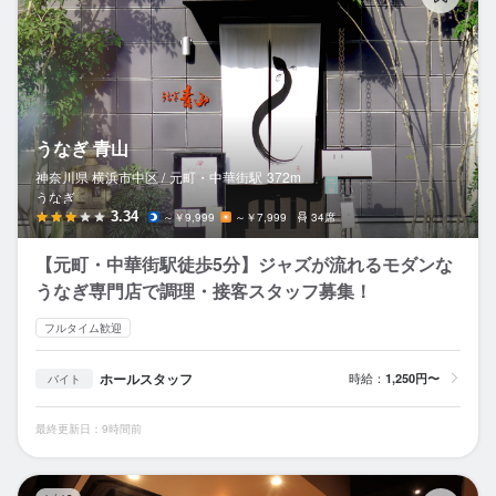
うなぎ 青山
神奈川県 横浜市中区 /
元町・中華街
駅
372m
うなぎ
3.34
～￥9,999
～￥7,999
34席
【元町・中華街駅徒歩5分】ジャズが流れるモダンな
うなぎ専門店で調理・接客スタッフ募集！
フルタイム歓迎
ホールスタッフ
時給：
1,250円〜
バイト
最終更新日：9時間前
全