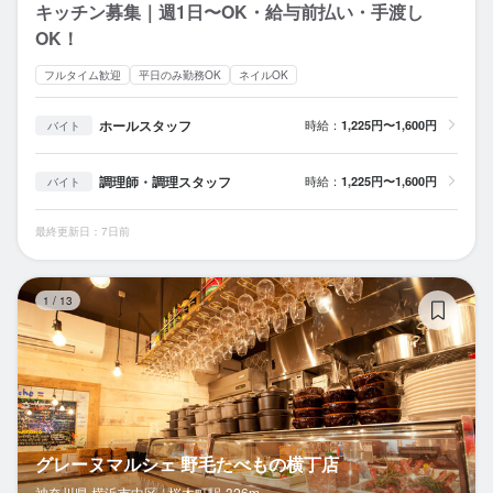
キッチン募集｜週1日〜OK・給与前払い・手渡し
OK！
フルタイム歓迎
平日のみ勤務OK
ネイルOK
ホールスタッフ
時給：
1,225円〜1,600円
バイト
調理師・調理スタッフ
時給：
1,225円〜1,600円
バイト
最終更新日：7日前
グ
1
/
13
グレーヌマルシェ 野毛たべもの横丁店
神奈川県 横浜市中区 /
桜木町
駅
326m