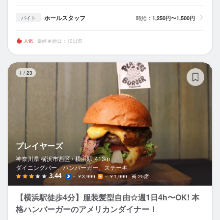
ホールスタッフ
時給：
1,250円〜1,500円
バイト
人気
最終更新日：10日前
プ
1
/
23
プレイヤーズ
神奈川県 横浜市西区 /
横浜
駅
413m
ダイニングバー、ハンバーガー、ステーキ
3.44
～￥3,999
～￥1,999
25席
【横浜駅徒歩4分】服装髪型自由☆週1日4h〜OK! 本
格ハンバーガーのアメリカンダイナー！