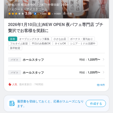
応募履歴
神奈川県 横浜市中区 /
元町・中華街
駅
260m
ジェラート・アイスクリーム
WEB履歴書
3.06
～￥999
～￥999
10席
2026年1月10日(土)NEW OPEN 夜パフェ専門店 ‪‬プチ
スカウト・メルマガ受信設定
贅沢でお客様を笑顔に
ヘルプ・お問い合わせフォーム
新着
オープニングスタッフ募集
小さなお店
ボーナス・賞与あり
フルタイム歓迎
平日のみ勤務OK
ネイルOK
シニア・ミドル活躍中
新卒歓迎
掲載をご検討の店舗様へ
食べログ求人PRESS
ホールスタッフ
時給：
1,225円〜
バイト
プライバシーポリシー
ホールスタッフ
時給：
1,225円〜
バイト
利用規約
企業情報
人気
最終更新日：7時間前
他16件
履歴書を登録しておくと、応募がスムーズになり
作成する
ます。