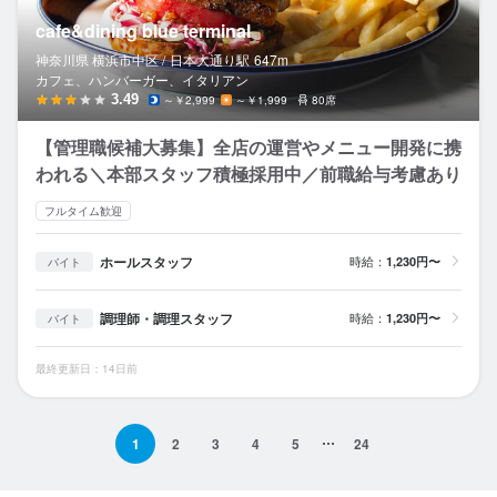
cafe&dining blue terminal
神奈川県 横浜市中区 /
日本大通り
駅
647m
カフェ、ハンバーガー、イタリアン
3.49
～￥2,999
～￥1,999
80席
【管理職候補大募集】全店の運営やメニュー開発に携
われる＼本部スタッフ積極採用中／前職給与考慮あり
フルタイム歓迎
ホールスタッフ
時給：
1,230円〜
バイト
調理師・調理スタッフ
時給：
1,230円〜
バイト
最終更新日：14日前
1
2
3
4
5
24