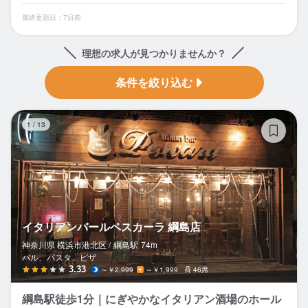
最終更新日：7日前
理想の求人が見つかりませんか？
条件を絞り込む
イ
1
/
13
イタリアンバールペスカーラ 綱島店
神奈川県 横浜市港北区 /
綱島
駅
74m
バル、パスタ、ピザ
3.33
～￥2,999
～￥1,999
46席
綱島駅徒歩1分｜にぎやかなイタリアン酒場のホール