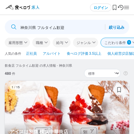
メニュー
ログイン
絞り込み
神奈川県 フルタイム歓迎
ログイン・無料会員登録
雇用形態
職種
給与
ジャンル
こだわり条件
1
食べログ求人TOP
正社員
アルバイト
食べログ評価 3.5以上
個人経営(2店舗
人気の条件
飲食店 フルタイム歓迎 の求人情報 - 神奈川県
求人検索
480
件
マイページ管理
ア
1
/
15
閲覧履歴
気になる求人
検索履歴・保存した条件
アイスは別腹 横浜中華街店