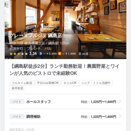
グレーヌマルシェ 綱島店
神奈川県 横浜市港北区 /
綱島
駅
125m
ビストロ、フレンチ、バル
3.34
～￥3,999
～￥1,999
45席
【綱島駅徒歩2分】ランチ勤務歓迎！農園野菜とワイ
ンが人気のビストロで未経験OK
フルタイム歓迎
平日のみ勤務OK
ネイルOK
シニア・ミドル活躍中
新卒歓迎
ホールスタッフ
時給：
1,225円〜1,600円
バイト
調理補助
時給：
1,225円〜1,600円
バイト
最終更新日：9日前