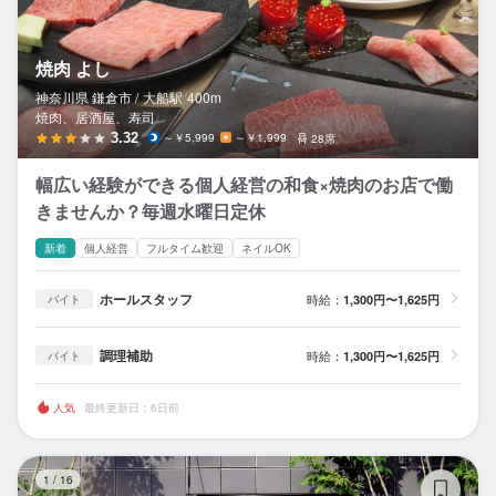
焼肉 よし
神奈川県 鎌倉市 /
大船
駅
400m
焼肉、居酒屋、寿司
3.32
～￥5,999
～￥1,999
28席
幅広い経験ができる個人経営の和食×焼肉のお店で働
きませんか？毎週水曜日定休
新着
個人経営
フルタイム歓迎
ネイルOK
ホールスタッフ
時給：
1,300円〜1,625円
バイト
調理補助
時給：
1,300円〜1,625円
バイト
人気
最終更新日：6日前
う
1
/
16