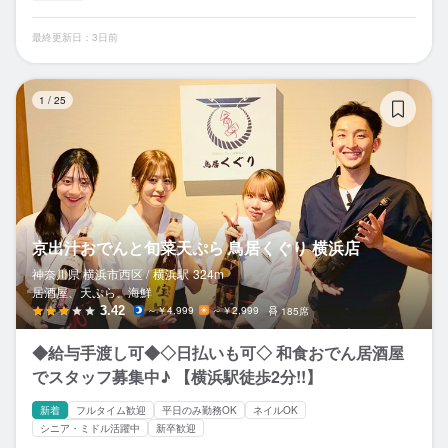
最終更新日：3日前
京
1
/
25
京出汁おでんと旬菜天ぷら 鳥居くぐり 横浜店
神奈川県 横浜市西区 /
横浜
駅
324m
居酒屋、天ぷら、海鮮
3.42
～￥4,999
～￥2,999
185席
◆給与手渡し可◆◇日払いも可◇ 和食おでん居酒屋
でスタッフ募集中♪ 【横浜駅徒歩2分!!】
新着
フルタイム歓迎
平日のみ勤務OK
ネイルOK
シニア・ミドル活躍中
新卒歓迎