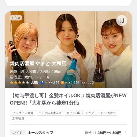
焼
1
/
25
焼肉居酒屋 やまと 大和店
神奈川県 大和市 /
大和
駅
106m
居酒屋、焼肉、ステーキ
3.08
～￥4,999
～￥1,999
100席
【給与手渡し可】金髪ネイルOK♫ 焼肉居酒屋がNEW
OPEN!!『大和駅から徒歩1分!!』
フルタイム歓迎
平日のみ勤務OK
ネイルOK
シニア・ミドル活躍中
新卒歓迎
ホールスタッフ
時給：
1,250円〜1,500円
バイト