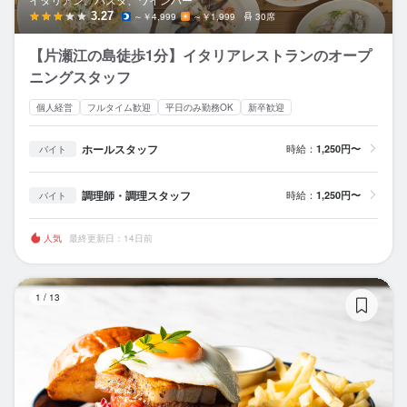
3.27
～￥4,999
～￥1,999
30席
【片瀬江の島徒歩1分】イタリアレストランのオープ
ニングスタッフ
個人経営
フルタイム歓迎
平日のみ勤務OK
新卒歓迎
ホールスタッフ
時給：
1,250円〜
バイト
調理師・調理スタッフ
時給：
1,250円〜
バイト
人気
最終更新日：14日前
ca
1
/
13