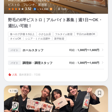
ビストロ、フレンチ、居酒屋
3.52
～￥4,999
－
19席
野毛の6坪ビストロ｜アルバイト募集｜週1日〜OK・
週払い可能！
食べログ評価 3.5以上
小さなお店
フルタイム歓迎
平日のみ勤務OK
ネイルOK
シニア・ミドル活躍中
新卒歓迎
ホールスタッフ
時給：
1,300円〜1,600円
バイト
調理師・調理スタッフ
時給：
1,300円〜1,600円
バイト
人気
最終更新日：7日前
エ
1
/
14