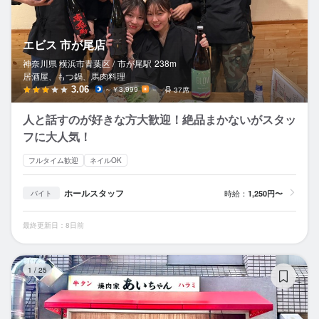
エビス 市が尾店
神奈川県 横浜市青葉区 /
市が尾
駅
238m
居酒屋、もつ鍋、馬肉料理
3.06
～￥3,999
－
37席
人と話すのが好きな方大歓迎！絶品まかないがスタッ
フに大人気！
フルタイム歓迎
ネイルOK
ホールスタッフ
時給：
1,250円〜
バイト
最終更新日：8日前
焼
1
/
25