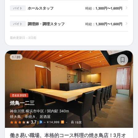
ホールスタッフ
時給：
1,300円〜1,600円
バイト
調理師・調理スタッフ
時給：
1,300円〜1,600円
バイト
最終更新日：3日前
焼
1
/
20
焼鳥一二三
神奈川県 横浜市中区 /
関内
駅
340m
焼き鳥、串焼き、居酒屋
3.7
～￥14,999
－
19席
働き易い職場、本格的コース料理の焼き鳥店！3月オ