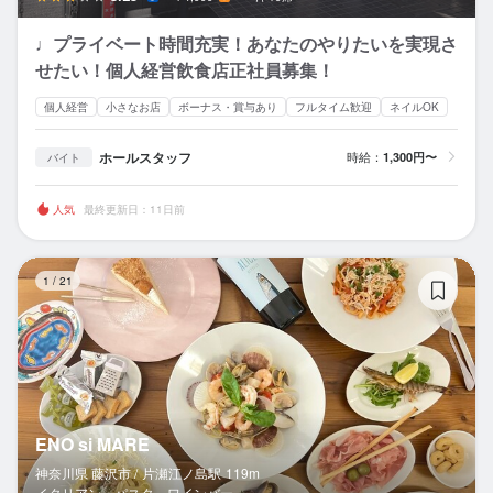
♩プライベート時間充実！あなたのやりたいを実現さ
せたい！個人経営飲食店正社員募集！
個人経営
小さなお店
ボーナス・賞与あり
フルタイム歓迎
ネイルOK
ホールスタッフ
時給：
1,300円〜
バイト
人気
最終更新日：11日前
EN
1
/
21
ENO si MARE
神奈川県 藤沢市 /
片瀬江ノ島
駅
119m
イタリアン、パスタ、ワインバー