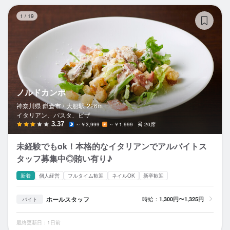
ノ
1
/
19
ノルドカンポ
神奈川県 鎌倉市 /
大船
駅
226m
イタリアン、パスタ、ピザ
3.37
～￥3,999
～￥1,999
20席
未経験でもok！本格的なイタリアンでアルバイトス
タッフ募集中◎賄い有り♪
新着
個人経営
フルタイム歓迎
ネイルOK
新卒歓迎
ホールスタッフ
時給：
1,300円〜1,325円
バイト
最終更新日：1日前