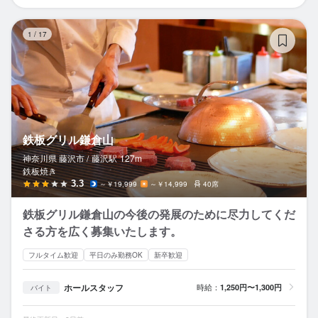
鉄
1
/
17
鉄板グリル鎌倉山
神奈川県 藤沢市 /
藤沢
駅
127m
鉄板焼き
3.3
～￥19,999
～￥14,999
40席
鉄板グリル鎌倉山の今後の発展のために尽力してくだ
さる方を広く募集いたします。
フルタイム歓迎
平日のみ勤務OK
新卒歓迎
ホールスタッフ
時給：
1,250円〜1,300円
バイト