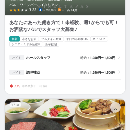
バル、ワインバー、イタリアン
3.22
～￥3,999
－
14席
あなたにあった働き方で！未経験、週1からでも可！
お洒落なバルでスタッフ大募集♪
新着
小さなお店
フルタイム歓迎
平日のみ勤務OK
ネイルOK
シニア・ミドル活躍中
新卒歓迎
ホールスタッフ
時給：
1,250円〜1,500円
バイト
調理補助
時給：
1,250円〜1,500円
バイト
人気
最終更新日：5日前
焼
1
/
25