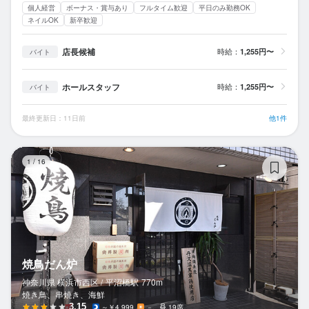
個人経営
ボーナス・賞与あり
フルタイム歓迎
平日のみ勤務OK
ネイルOK
新卒歓迎
店長候補
時給：
1,255円〜
バイト
ホールスタッフ
時給：
1,255円〜
バイト
最終更新日：11日前
他1件
焼
1
/
16
焼鳥だん炉
神奈川県 横浜市西区 /
平沼橋
駅
770m
焼き鳥、串焼き、海鮮
3.15
～￥4,999
－
19席