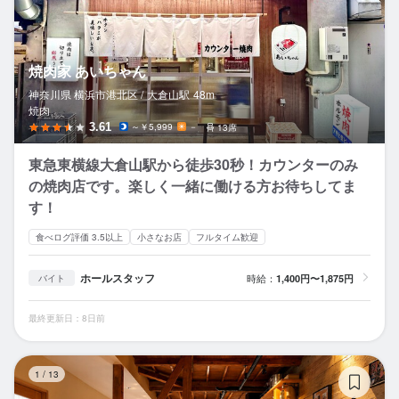
焼肉家 あいちゃん
神奈川県 横浜市港北区 /
大倉山
駅
48m
焼肉
3.61
～￥5,999
－
13席
東急東横線大倉山駅から徒歩30秒！カウンターのみ
の焼肉店です。楽しく一緒に働ける方お待ちしてま
す！
食べログ評価 3.5以上
小さなお店
フルタイム歓迎
ホールスタッフ
時給：
1,400円〜1,875円
バイト
最終更新日：8日前
グ
1
/
13