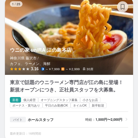
ウ
1
/
25
ウニの家 uniRA 江の島本店
神奈川県 藤沢市 /
カフェ、ラーメン、海鮮
3.16
～￥7,999
～￥2,999
30席
東京で話題のウニラーメン専門店が江の島に登場！
新規オープンにつき、正社員スタッフを大募集。
新着
個人経営
オープニングスタッフ募集
小さなお店
ボーナス・賞与あり
平日のみ勤務OK
ネイルOK
新卒歓迎
ホールスタッフ
時給：
1,500円〜2,000円
バイト
最終更新日：16時間前