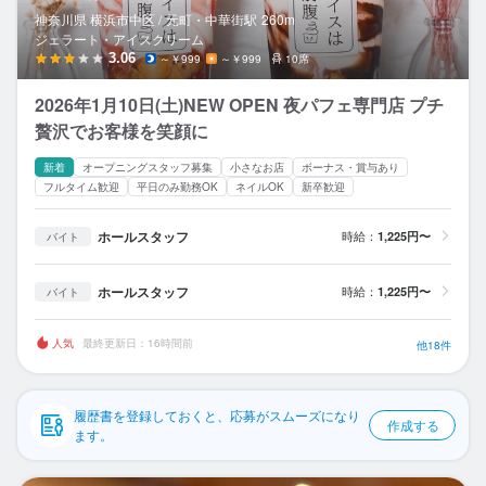
応募履歴
神奈川県 横浜市中区 /
元町・中華街
駅
260m
ジェラート・アイスクリーム
WEB履歴書
3.06
～￥999
～￥999
10席
2026年1月10日(土)NEW OPEN 夜パフェ専門店 ‪‬プチ
スカウト・メルマガ受信設定
贅沢でお客様を笑顔に
ヘルプ・お問い合わせフォーム
新着
オープニングスタッフ募集
小さなお店
ボーナス・賞与あり
フルタイム歓迎
平日のみ勤務OK
ネイルOK
新卒歓迎
掲載をご検討の店舗様へ
ホールスタッフ
時給：
1,225円〜
バイト
食べログ求人PRESS
プライバシーポリシー
ホールスタッフ
時給：
1,225円〜
バイト
利用規約
人気
最終更新日：16時間前
他18件
企業情報
履歴書を登録しておくと、応募がスムーズになり
作成する
ます。