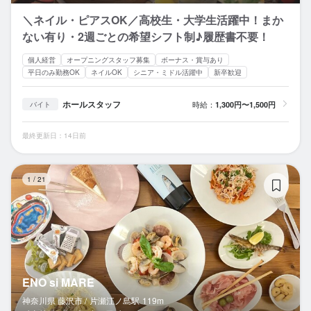
＼ネイル・ピアスOK／高校生・大学生活躍中！まか
ない有り・2週ごとの希望シフト制♪履歴書不要！
個人経営
オープニングスタッフ募集
ボーナス・賞与あり
平日のみ勤務OK
ネイルOK
シニア・ミドル活躍中
新卒歓迎
ホールスタッフ
時給：
1,300円〜1,500円
バイト
最終更新日：14日前
EN
1
/
21
ENO si MARE
神奈川県 藤沢市 /
片瀬江ノ島
駅
119m