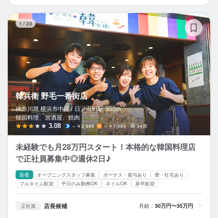
韓
1
/
23
韓兵衛 野毛一番街店
神奈川県 横浜市中区 /
日ノ出町
駅
350m
韓国料理、居酒屋、焼肉
3.08
～￥2,999
～￥1,999
34席
未経験でも月28万円スタート！本格的な韓国料理店
で正社員募集中◎週休2日♪
新着
オープニングスタッフ募集
ボーナス・賞与あり
寮・社宅あり
フルタイム歓迎
平日のみ勤務OK
ネイルOK
新卒歓迎
店長候補
月給：
30万円〜35万円
正社員