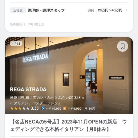
調理師・調理スタッフ
月給：
28万円〜40万円
正社員
最終更新日：30日以上前
RE
1
/
13
REGA STRADA
神奈川県 横浜市西区 /
みなとみらい
駅
328m
イタリアン、パスタ、フレンチ
3.33
～￥14,999
～￥4,999
30席
【名店REGAの5号店】2023年11月OPENの新店 ウ
ェディングできる本格イタリアン【月8休み】