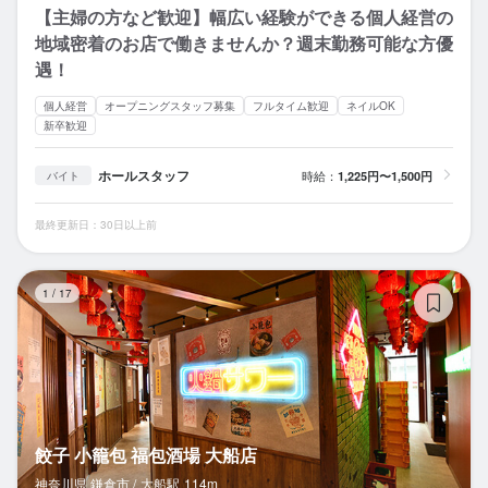
【主婦の方など歓迎】幅広い経験ができる個人経営の
地域密着のお店で働きませんか？週末勤務可能な方優
遇！
個人経営
オープニングスタッフ募集
フルタイム歓迎
ネイルOK
新卒歓迎
ホールスタッフ
時給：
1,225円〜1,500円
バイト
最終更新日：30日以上前
餃
1
/
17
餃子 小籠包 福包酒場 大船店
神奈川県 鎌倉市 /
大船
駅
114m