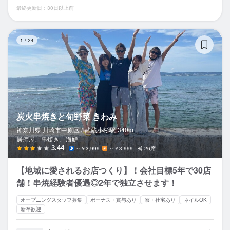
最終更新日：30日以上前
炭
1
/
24
炭火串焼きと旬野菜 きわみ
神奈川県 川崎市中原区 /
武蔵小杉
駅
340m
居酒屋、串焼き、海鮮
3.44
～￥3,999
～￥3,999
26席
【地域に愛されるお店つくり】！会社目標5年で30店
舗！串焼経験者優遇◎2年で独立させます！
オープニングスタッフ募集
ボーナス・賞与あり
寮・社宅あり
ネイルOK
新卒歓迎