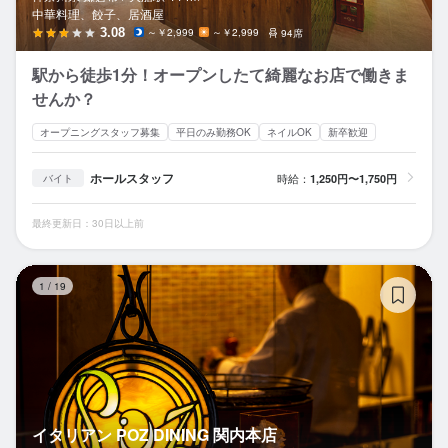
中華料理、餃子、居酒屋
3.08
～￥2,999
～￥2,999
94席
駅から徒歩1分！オープンしたて綺麗なお店で働きま
せんか？
オープニングスタッフ募集
平日のみ勤務OK
ネイルOK
新卒歓迎
ホールスタッフ
時給：
1,250円〜1,750円
バイト
最終更新日：30日以上前
イ
1
/
19
イタリアン POZ DINING 関内本店