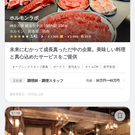
ホルモンラボ
神奈川県 横浜市中区 /
関内
駅
356m
ホルモン、居酒屋、焼肉
3.41
～￥3,999
～￥2,999
46席
未来にむかって成長真っただ中の企業。美味しい料理
と真心込めたサービスをご提供
オープニングスタッフ募集
ボーナス・賞与あり
ネイルOK
新卒歓迎
調理師・調理スタッフ
月給：
35万円〜45万円
正社員
最終更新日：30日以上前
Mo
1
/
13