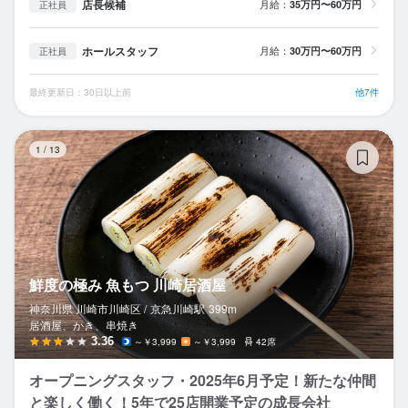
店長候補
月給：
35万円〜60万円
正社員
ホールスタッフ
月給：
30万円〜60万円
正社員
最終更新日：30日以上前
他7件
鮮
1
/
13
鮮度の極み 魚もつ 川崎居酒屋
神奈川県 川崎市川崎区 /
京急川崎
駅
399m
居酒屋、かき、串焼き
3.36
～￥3,999
～￥3,999
42席
オープニングスタッフ・2025年6月予定！新たな仲間
と楽しく働く！5年で25店開業予定の成長会社