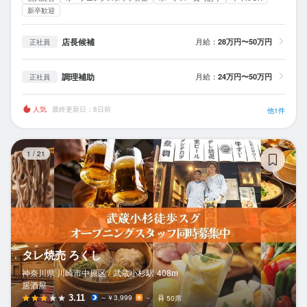
新卒歓迎
店長候補
月給：
28万円〜50万円
正社員
調理補助
月給：
24万円〜50万円
正社員
人気
最終更新日：8日前
他1件
タ
1
/
21
タレ焼売 ろくし
神奈川県 川崎市中原区 /
武蔵小杉
駅
408m
居酒屋
3.11
～￥3,999
－
50席