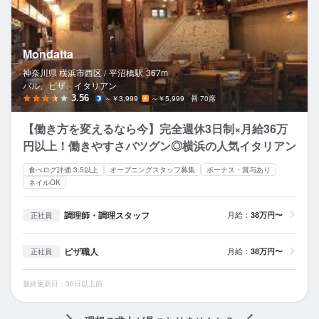
Mondatta
神奈川県 横浜市西区 /
平沼橋
駅
367m
バル、ピザ、イタリアン
3.56
～￥3,999
～￥5,999
70席
【働き方を変えるなら今】完全週休3日制×月給36万
円以上！働きやすさバツグン◎横浜の人気イタリアン
食べログ評価 3.5以上
オープニングスタッフ募集
ボーナス・賞与あり
ネイルOK
調理師・調理スタッフ
月給：
38万円〜
正社員
ピザ職人
月給：
38万円〜
正社員
最終更新日：30日以上前