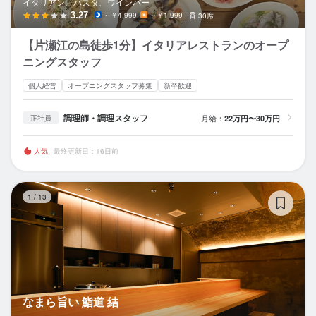
イタリアン、パスタ、ワインバー
3.27
～￥4,999
～￥1,999
30席
【片瀬江の島徒歩1分】イタリアレストランのオープ
ニングスタッフ
個人経営
オープニングスタッフ募集
新卒歓迎
調理師・調理スタッフ
月給：
22万円〜30万円
正社員
人気
最終更新日：16日前
な
1
/
13
なまら旨い 鮨道 結