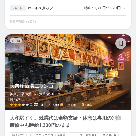
ホールスタッフ
時給：
1,350円〜1,687円
バイト
最終更新日：5日前
大
1
/
13
大衆洋酒場ニャンコ
神奈川県 大和市 /
大和
駅
165m
居酒屋
3.22
～￥2,999
～￥1,999
20席
大和駅すぐ。残業代は全額支給・休憩は専用の別室。
研修中も時給1,300円のまま
個人経営
オープニングスタッフ募集
ボーナス・賞与あり
ネイルOK