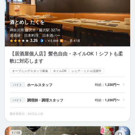
酒とめし たくを
神奈川県 藤沢市 /
藤沢
駅
327m
居酒屋、日本料理、日本酒バー
3.26
～￥5,999
－
47席
【居酒屋個人店】髪色自由・ネイルOK！シフトも柔
軟に対応します
オープニングスタッフ募集
ネイルOK
シニア・ミドル活躍中
ホールスタッフ
時給：
1,230円〜
バイト
調理師・調理スタッフ
時給：
1,230円〜
バイト
最終更新日：30日以上前
熟
1
/
13