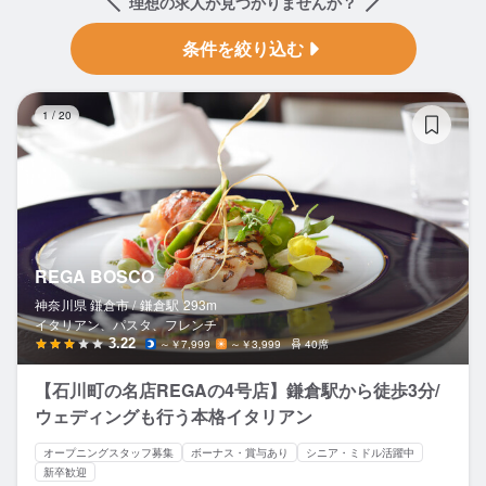
理想の求人が見つかりませんか？
条件を絞り込む
RE
1
/
20
REGA BOSCO
神奈川県 鎌倉市 /
鎌倉
駅
293m
イタリアン、パスタ、フレンチ
3.22
～￥7,999
～￥3,999
40席
【石川町の名店REGAの4号店】鎌倉駅から徒歩3分/
ウェディングも行う本格イタリアン
オープニングスタッフ募集
ボーナス・賞与あり
シニア・ミドル活躍中
新卒歓迎