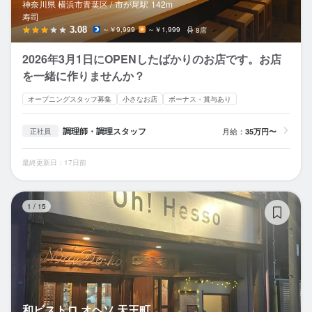
神奈川県 横浜市青葉区 /
市が尾
駅
142m
寿司
3.08
～￥9,999
～￥1,999
8席
2026年3月1日にOPENしたばかりのお店です。お店
を一緒に作りませんか？
オープニングスタッフ募集
小さなお店
ボーナス・賞与あり
調理師・調理スタッフ
月給：
35万円〜
正社員
最終更新日：17日前
和
1
/
15
和ビストロ オヘソ 天王町