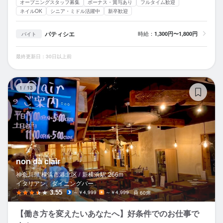
オープニングスタッフ募集
ボーナス・賞与あり
フルタイム歓迎
ネイルOK
シニア・ミドル活躍中
新卒歓迎
パティシエ
時給：
1,300円〜1,800円
バイト
最終更新日：30日以上前
non
1
/
13
non dà clair
神奈川県 横浜市港北区 /
新横浜
駅
266m
イタリアン、ダイニングバー
3.55
～￥4,999
～￥4,999
60席
【働き方を変えたいあなたへ】好条件でのお仕事で