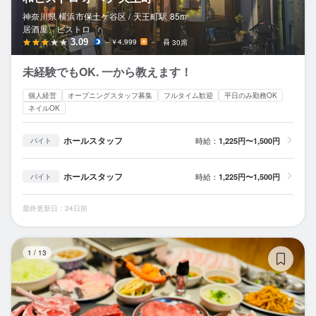
神奈川県 横浜市保土ケ谷区 /
天王町
駅
85m
居酒屋、ビストロ
3.09
～￥4,999
－
30席
未経験でもOK. 一から教えます！
個人経営
オープニングスタッフ募集
フルタイム歓迎
平日のみ勤務OK
ネイルOK
ホールスタッフ
時給：
1,225円〜1,500円
バイト
ホールスタッフ
時給：
1,225円〜1,500円
バイト
最終更新日：24日前
ホ
1
/
13