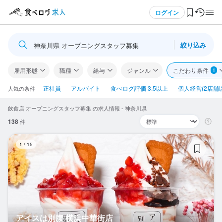
メニュー
ログイン
絞り込み
神奈川県 オープニングスタッフ募集
ログイン・無料会員登録
雇用形態
職種
給与
ジャンル
こだわり条件
1
食べログ求人TOP
正社員
アルバイト
食べログ評価 3.5以上
個人経営(2店舗
人気の条件
飲食店 オープニングスタッフ募集 の求人情報 - 神奈川県
求人検索
138
件
マイページ管理
ア
1
/
15
閲覧履歴
気になる求人
検索履歴・保存した条件
アイスは別腹 横浜中華街店