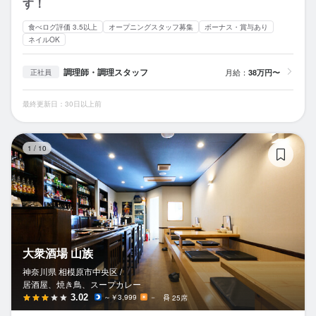
す！
食べログ評価 3.5以上
オープニングスタッフ募集
ボーナス・賞与あり
ネイルOK
調理師・調理スタッフ
月給：
38万円〜
正社員
最終更新日：30日以上前
大
1
/
10
大衆酒場 山族
神奈川県 相模原市中央区 /
居酒屋、焼き鳥、スープカレー
3.02
～￥3,999
－
25席