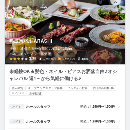
熟成肉バル ARASHI
神奈川県 横浜市神奈川区 /
横浜
駅
350m
バル、イタリアン、居酒屋
3.35
～￥3,999
～￥2,999
48席
未経験OK★髪色・ネイル・ピアスお洒落自由♪オシ
ャレバル 週1～から気軽に働ける♪
個人経営
オープニングスタッフ募集
フルタイム歓迎
平日のみ勤務OK
ネイルOK
新卒歓迎
ホールスタッフ
時給：
1,250円〜1,500円
バイト
ホールスタッフ
時給：
1,250円〜1,556円
バイト