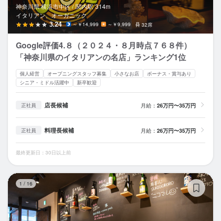
神奈川県 横浜市中区 /
関内
駅
314m
イタリアン、オーガニック
3.24
～￥14,999
～￥9,999
32席
Google評価4.８（２０２４・８月時点７６８件）
「神奈川県のイタリアンの名店」ランキング1位
個人経営
オープニングスタッフ募集
小さなお店
ボーナス・賞与あり
シニア・ミドル活躍中
新卒歓迎
店長候補
月給：
26万円〜35万円
正社員
料理長候補
月給：
26万円〜35万円
正社員
最終更新日：30日以上前
酒
1
/
16