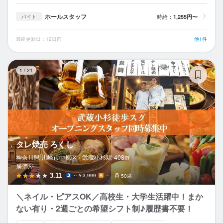
ホールスタッフ
時給：
1,255円〜
バイト
最終更新日：12日前
他1件
タ
1
/
21
タレ焼売 ろくし
神奈川県 川崎市中原区 /
武蔵小杉
駅
408m
居酒屋
3.11
～￥3,999
－
50席
＼ネイル・ピアスOK／高校生・大学生活躍中！まか
ない有り・2週ごとの希望シフト制♪履歴書不要！