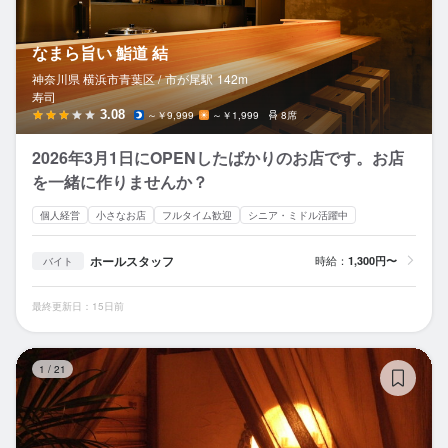
なまら旨い 鮨道 結
神奈川県 横浜市青葉区 /
市が尾
駅
142m
寿司
3.08
～￥9,999
～￥1,999
8席
2026年3月1日にOPENしたばかりのお店です。お店
を一緒に作りませんか？
個人経営
小さなお店
フルタイム歓迎
シニア・ミドル活躍中
ホールスタッフ
時給：
1,300円〜
バイト
最終更新日：15日前
E
1
/
21