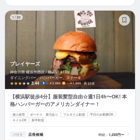
プ
1
/
23
プレイヤーズ
神奈川県 横浜市西区 /
横浜
駅
413m
ダイニングバー、ハンバーガー、ステーキ
3.44
～￥3,999
～￥1,999
25席
【横浜駅徒歩4分】服装髪型自由☆週1日4h〜OK! 本
格ハンバーガーのアメリカンダイナー！
個人経営
ボーナス・賞与あり
フルタイム歓迎
平日のみ勤務OK
ネイルOK
新卒歓迎
店長候補
時給：
1,255円〜
バイト