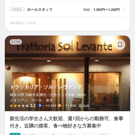
ホールスタッフ
時給：
1,300円〜1,325円
バイト
最終更新日：2日前
ト
1
/
17
トラットリア・ソル・レヴァンテ
神奈川県 川崎市多摩区 /
読売ランド前
駅
180m
イタリアン、ケーキ、食堂
3.2
～￥3,999
～￥1,999
28席
新生活の学生さん大歓迎、週1回からの勤務可、食事
付き。近隣の接客、食べ物好きな方募集中