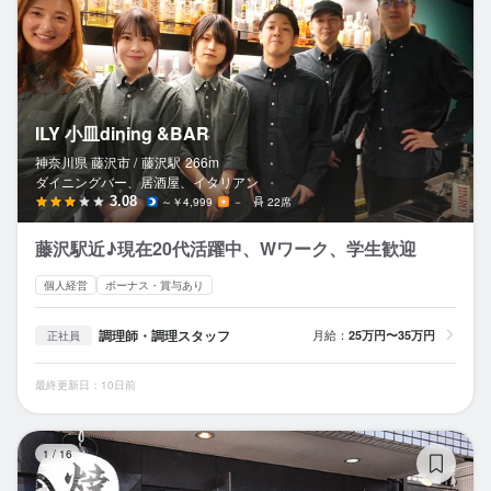
ILY 小皿dining &BAR
神奈川県 藤沢市 /
藤沢
駅
266m
ダイニングバー、居酒屋、イタリアン
3.08
～￥4,999
－
22席
藤沢駅近♪現在20代活躍中、Wワーク、学生歓迎
個人経営
ボーナス・賞与あり
調理師・調理スタッフ
月給：
25万円〜35万円
正社員
最終更新日：10日前
焼
1
/
16