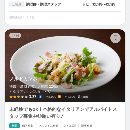
調理師・調理スタッフ
月給：
32万円〜42万円
正社員
最終更新日：1日前
ノ
1
/
19
ノルドカンポ
神奈川県 鎌倉市 /
大船
駅
226m
イタリアン、パスタ、ピザ
3.37
～￥3,999
～￥1,999
20席
未経験でもok！本格的なイタリアンでアルバイトス
タッフ募集中◎賄い有り♪
新着
個人経営
フルタイム歓迎
ネイルOK
新卒歓迎