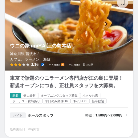
ウニの家 uniRA 江の島本店
神奈川県 藤沢市 /
カフェ、ラーメン、海鮮
3.16
～￥7,999
～￥2,999
30席
東京で話題のウニラーメン専門店が江の島に登場！
新規オープンにつき、正社員スタッフを大募集。
新着
個人経営
オープニングスタッフ募集
小さなお店
ボーナス・賞与あり
平日のみ勤務OK
ネイルOK
新卒歓迎
ホールスタッフ
時給：
1,500円〜2,000円
バイト
最終更新日：8時間前