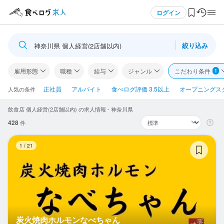
メニュー
ログイン
絞り込み
神奈川県 個人経営(2店舗以内)
ログイン・無料会員登録
雇用形態
職種
給与
ジャンル
こだわり条件
1
食べログ求人TOP
正社員
アルバイト
食べログ評価 3.5以上
オープニングス
人気の条件
飲食店 個人経営(2店舗以内) の求人情報 - 神奈川県
求人検索
428
件
マイページ管理
炭
1
/
21
閲覧履歴
気になる求人
検索履歴・保存した条件
炭火焼肉ホルモンなべちゃん