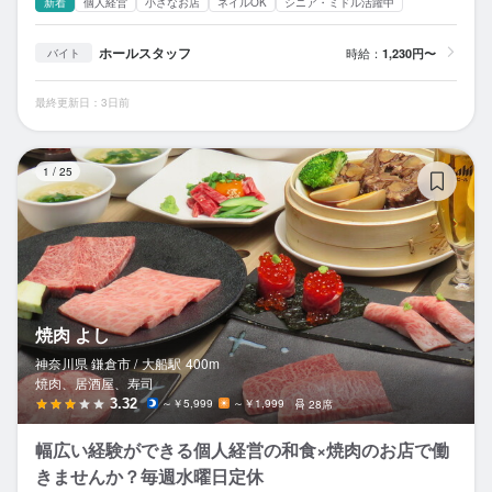
新着
個人経営
小さなお店
ネイルOK
シニア・ミドル活躍中
ホールスタッフ
時給：
1,230円〜
バイト
最終更新日：3日前
焼
1
/
25
焼肉 よし
神奈川県 鎌倉市 /
大船
駅
400m
焼肉、居酒屋、寿司
3.32
～￥5,999
～￥1,999
28席
幅広い経験ができる個人経営の和食×焼肉のお店で働
きませんか？毎週水曜日定休