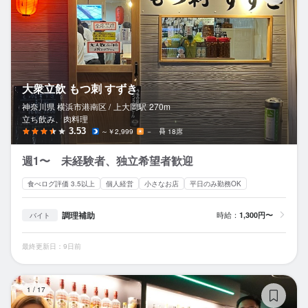
大衆立飲 もつ刺 すずき
神奈川県 横浜市港南区 /
上大岡
駅
270m
立ち飲み、肉料理
3.53
～￥2,999
－
18席
週1〜 未経験者、独立希望者歓迎
食べログ評価 3.5以上
個人経営
小さなお店
平日のみ勤務OK
調理補助
時給：
1,300円〜
バイト
最終更新日：9日前
IL
1
/
17