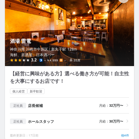
酒場 雷電
神奈川県 川崎市中原区 /
新丸子
駅
128m
海鮮、居酒屋、日本酒バー
3.2
～￥4,999
－
35席
【経営に興味がある方】選べる働き方が可能！自主性
を大事にするお店です！
個人経営
新卒歓迎
店長候補
月給：
32万円〜
正社員
ホールスタッフ
月給：
30万円〜
正社員
最終更新日：17日前
他4件