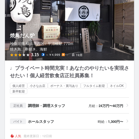
焼鳥だん炉
神奈川県 横浜市西区 /
平沼橋
駅
770m
焼き鳥、串焼き、海鮮
3.15
～￥4,999
－
19席
♩プライベート時間充実！あなたのやりたいを実現さ
せたい！個人経営飲食店正社員募集！
個人経営
小さなお店
ボーナス・賞与あり
フルタイム歓迎
ネイルOK
新卒歓迎
調理師・調理スタッフ
月給：
24万円〜40万円
正社員
ホールスタッフ
時給：
1,300円〜
バイト
人気
最終更新日：12日前