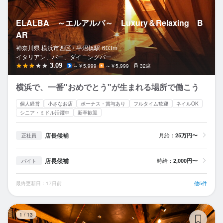
ELALBA ～エルアルバ～ Luxury＆Relaxing B
AR
神奈川県 横浜市西区 /
平沼橋
駅
603m
イタリアン、バー、ダイニングバー
3.09
～￥5,999
～￥5,999
32席
横浜で、一番"おめでとう"が生まれる場所で働こう
個人経営
小さなお店
ボーナス・賞与あり
フルタイム歓迎
ネイルOK
シニア・ミドル活躍中
新卒歓迎
店長候補
月給：
25万円〜
正社員
店長候補
時給：
2,000円〜
バイト
最終更新日：17日前
他5件
酒
1
/
13