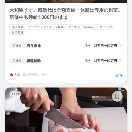
大和駅すぐ。残業代は全額支給・休憩は専用の別室。
研修中も時給1,300円のまま
個人経営
オープニングスタッフ募集
ボーナス・賞与あり
ネイルOK
新卒歓迎
店長候補
月給：
28万円〜50万円
正社員
調理補助
月給：
24万円〜50万円
正社員
人気
最終更新日：7日前
他1件
焼
1
/
24