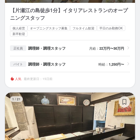
【片瀬江の島徒歩1分】イタリアレストランのオープ
ニングスタッフ
個人経営
オープニングスタッフ募集
フルタイム歓迎
平日のみ勤務OK
新卒歓迎
調理師・調理スタッフ
月給：
22万円〜30万円
正社員
調理師・調理スタッフ
時給：
1,250円〜
バイト
人気
最終更新日：15日前
鎌
1
/
21