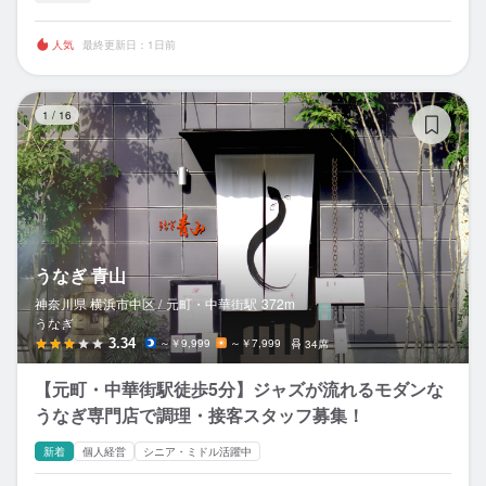
人気
最終更新日：1日前
う
1
/
16
うなぎ 青山
神奈川県 横浜市中区 /
元町・中華街
駅
372m
うなぎ
3.34
～￥9,999
～￥7,999
34席
【元町・中華街駅徒歩5分】ジャズが流れるモダンな
うなぎ専門店で調理・接客スタッフ募集！
新着
個人経営
シニア・ミドル活躍中