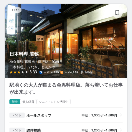
日
1
/
18
日本料理 若狭
神奈川県 藤沢市 /
藤沢
駅
193m
日本料理、うなぎ、とんかつ
3.33
～￥14,999
～￥4,999
100席
駅地くの大人が集まる会席料理店。落ち着いてお仕事
が出来ます。
新着
個人経営
シニア・ミドル活躍中
ホールスタッフ
時給：
1,300円〜1,500円
バイト
調理補助
時給：
1,250円〜1,500円
バイト