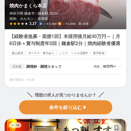
焼肉かまくら本店
神奈川県 鎌倉市 /
鎌倉
駅
203m
焼肉、ホルモン、居酒屋
3.27
～￥5,999
～￥2,999
35席
【経験者急募・面接1回】本採用後月給30万円～｜月
8日休＋賞与制度年2回｜鎌倉駅2分｜焼肉経験者優遇
個人経営
ボーナス・賞与あり
シニア・ミドル活躍中
新卒歓迎
調理師・調理スタッフ
月給：
30万円〜
正社員
最終更新日：8日前
理想の求人が見つかりませんか？
条件を絞り込む
大
1
/
19