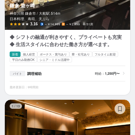
鎌倉 遊ヶ崎
神奈川県 鎌倉市 /
大船
駅
514m
日本料理、寿司、天ぷら
3.16
～￥14,999
～￥2,999
51席
◆ シフトの融通が利きやすく、プライベートも充実
◆ 生活スタイルに合わせた働き方が選べます。
新着
個人経営
ボーナス・賞与あり
寮・社宅あり
フルタイム歓迎
平日のみ勤務OK
シニア・ミドル活躍中
調理補助
時給：
1,250円〜
バイト
最終更新日：9時間前
な
1
/
13