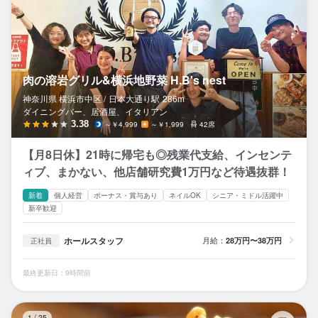
肉の溶岩グリル&横浜地野菜 H.B's nest
神奈川県 横浜市中区 /
日本大通り
駅
286m
ダイニングバー、居酒屋、イタリアン
3.38
～￥4,999
～￥1,999
42席
【月8日休】21時に帰宅も◎残業代支給、インセンテ
ィブ、まかない、他店舗研究費1万円など待遇抜群！
新着
個人経営
ボーナス・賞与あり
ネイルOK
シニア・ミドル活躍中
新卒歓迎
ホールスタッフ
月給：
28万円〜38万円
正社員
最終更新日：9時間前
ウ
1
/
25