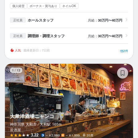
個人経営
ボーナス・賞与あり
ネイルOK
ホールスタッフ
月給：
30万円〜40万円
正社員
調理師・調理スタッフ
月給：
30万円〜40万円
正社員
人気
最終更新日：7日前
他2件
大
1
/
13
大衆洋酒場ニャンコ
神奈川県 大和市 /
大和
駅
165m
居酒屋
3.22
～￥2,999
～￥1,999
20席