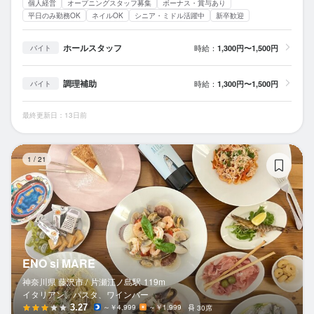
個人経営
オープニングスタッフ募集
ボーナス・賞与あり
平日のみ勤務OK
ネイルOK
シニア・ミドル活躍中
新卒歓迎
ホールスタッフ
時給：
1,300円〜1,500円
バイト
調理補助
時給：
1,300円〜1,500円
バイト
最終更新日：13日前
EN
1
/
21
ENO si MARE
神奈川県 藤沢市 /
片瀬江ノ島
駅
119m
イタリアン、パスタ、ワインバー
3.27
～￥4,999
～￥1,999
30席