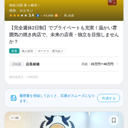
応募履歴
神奈川県 茅ヶ崎市 /
焼肉、ホルモン
WEB履歴書
3.4
～￥5,999
－
26席
【完全週休2日制】でプライベートも充実！温かい雰
スカウト・メルマガ受信設定
囲気の焼き肉店で、未来の店長・独立を目指しません
か？
ヘルプ・お問い合わせフォーム
新着
個人経営
ボーナス・賞与あり
掲載をご検討の店舗様へ
店長候補
月給：
25万円〜40万円
正社員
食べログ求人PRESS
プライバシーポリシー
最終更新日：10時間前
利用規約
企業情報
履歴書を登録しておくと、応募がスムーズになり
作成する
ます。
肉
1
/
22