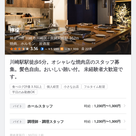
檸檬
神奈川県 川崎市川崎区 /
京急川崎
駅
352m
焼肉、ホルモン、居酒屋
3.56
～￥5,999
～￥1,999
22席
川崎駅駅徒歩5分。オシャレな焼肉店のスタッフ募
集。髪色自由。おいしい賄い付。 未経験者大歓迎で
す。
食べログ評価 3.5以上
個人経営
小さなお店
フルタイム歓迎
平日のみ勤務OK
ホールスタッフ
時給：
1,230円〜1,300円
バイト
調理師・調理スタッフ
時給：
1,230円〜1,300円
バイト
最終更新日：30日以上前