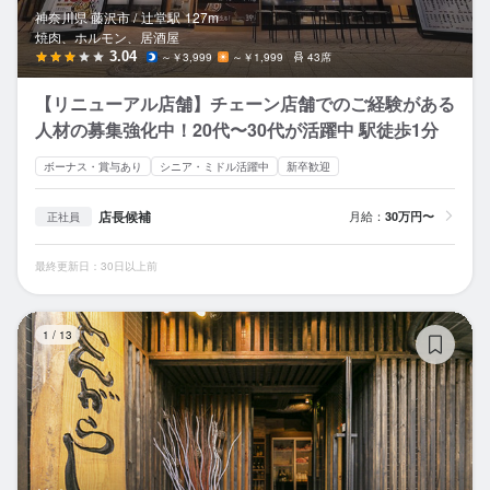
神奈川県 藤沢市 /
辻堂
駅
127m
焼肉、ホルモン、居酒屋
3.04
～￥3,999
～￥1,999
43席
【リニューアル店舗】チェーン店舗でのご経験がある
人材の募集強化中！20代〜30代が活躍中 駅徒歩1分
ボーナス・賞与あり
シニア・ミドル活躍中
新卒歓迎
店長候補
月給：
30万円〜
正社員
最終更新日：30日以上前
焼
1
/
13