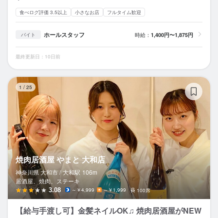
食べログ評価 3.5以上
小さなお店
フルタイム歓迎
ホールスタッフ
時給：
1,400円〜1,875円
バイト
最終更新日：10日前
焼
1
/
25
焼肉居酒屋 やまと 大和店
神奈川県 大和市 /
大和
駅
106m
居酒屋、焼肉、ステーキ
3.08
～￥4,999
～￥1,999
100席
【給与手渡し可】金髪ネイルOK♫ 焼肉居酒屋がNEW