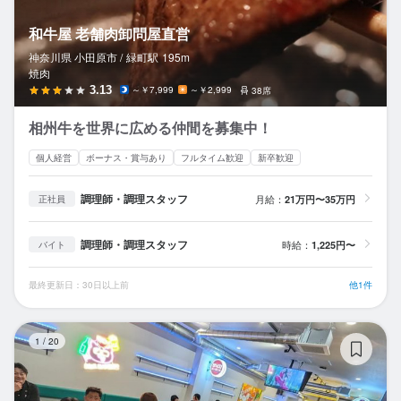
和牛屋 老舗肉卸問屋直営
神奈川県 小田原市 /
緑町
駅
195m
焼肉
3.13
～￥7,999
～￥2,999
38席
相州牛を世界に広める仲間を募集中！
個人経営
ボーナス・賞与あり
フルタイム歓迎
新卒歓迎
調理師・調理スタッフ
月給：
21万円〜35万円
正社員
調理師・調理スタッフ
時給：
1,225円〜
バイト
最終更新日：30日以上前
他1件
橋
1
/
20