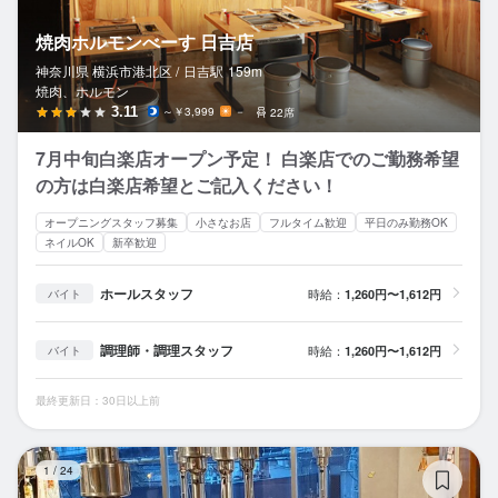
焼肉ホルモンべーす 日吉店
神奈川県 横浜市港北区 /
日吉
駅
159m
焼肉、ホルモン
3.11
～￥3,999
－
22席
7月中旬白楽店オープン予定！ 白楽店でのご勤務希望
の方は白楽店希望とご記入ください！
オープニングスタッフ募集
小さなお店
フルタイム歓迎
平日のみ勤務OK
ネイルOK
新卒歓迎
ホールスタッフ
時給：
1,260円〜1,612円
バイト
調理師・調理スタッフ
時給：
1,260円〜1,612円
バイト
最終更新日：30日以上前
焼
1
/
24