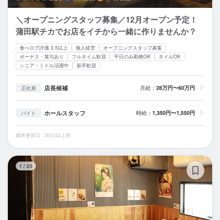
＼オープニングスタッフ募集／12月オープン予定！
蒲田駅チカでお店をイチから一緒に作りませんか？
食べログ評価 3.5以上
個人経営
オープニングスタッフ募集
ボーナス・賞与あり
フルタイム歓迎
平日のみ勤務OK
ネイルOK
シニア・ミドル活躍中
新卒歓迎
店長候補
月給：
28万円〜60万円
正社員
ホールスタッフ
時給：
1,350円〜1,550円
バイト
最終更新日：30日以上前
焼
1
/
20