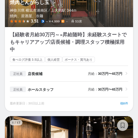
焼肉とんがらし玉
神奈川県 横浜市港南区 /
上大岡
駅
344m
焼肉、居酒屋、冷麺
3.51
～￥4,999
－
53席
【経験者月給30万円～×昇給随時】未経験スタートで
もキャリアアップ/店長候補・調理スタッフ積極採用
中
食べログ評価 3.5以上
個人経営
ボーナス・賞与あり
店長候補
月給：
30万円〜45万円
正社員
ホールスタッフ
月給：
30万円〜45万円
正社員
最終更新日：30日以上前
他6件
檸
1
/
17