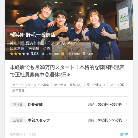
韓兵衛 野毛一番街店
神奈川県 横浜市中区 /
日ノ出町
駅
350m
韓国料理、居酒屋、焼肉
3.08
～￥2,999
～￥1,999
34席
未経験でも月28万円スタート！本格的な韓国料理店
で正社員募集中◎週休2日♪
オープニングスタッフ募集
ボーナス・賞与あり
寮・社宅あり
ネイルOK
新卒歓迎
店長候補
月給：
30万円〜35万円
正社員
本部スタッフ
月給：
30万円〜35万円
正社員
最終更新日：5日前
他1件