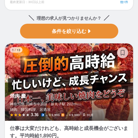
最終更新日：30日以上前
他1件
理想の求人が見つかりませんか？
条件を絞り込む
焼
1
/
13
焼肉 慶
神奈川県 川崎市中原区 /
新丸子
駅
202m
焼肉、韓国料理、居酒屋
3.36
～￥9,999
～￥9,999
30席
仕事は大変だけれども、高時給と成長機会がございま
す。平均時給1,890円。