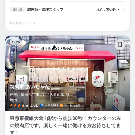
調理師・調理スタッフ
月給：
30万円〜
正社員
最終更新日：9日前
焼
1
/
25
焼肉家 あいちゃん
神奈川県 横浜市港北区 /
大倉山
駅
48m
焼肉
3.61
～￥5,999
－
13席
東急東横線大倉山駅から徒歩30秒！カウンターのみ
の焼肉店です。楽しく一緒に働ける方お待ちしてま
す！