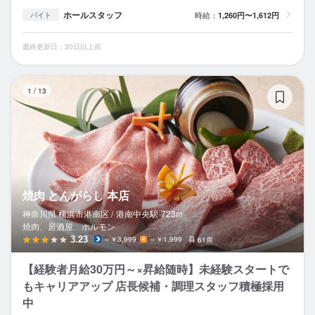
ホールスタッフ
時給：
1,260円〜1,612円
バイト
最終更新日：30日以上前
焼
1
/
13
焼肉 とんがらし 本店
神奈川県 横浜市港南区 /
港南中央
駅
723m
焼肉、居酒屋、ホルモン
3.23
～￥3,999
～￥1,999
61席
【経験者月給30万円～×昇給随時】未経験スタートで
もキャリアアップ 店長候補・調理スタッフ積極採用
中