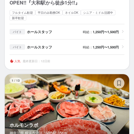
OPEN!!『大和駅から徒歩1分!!』
フルタイム歓迎
平日のみ勤務OK
ネイルOK
シニア・ミドル活躍中
新卒歓迎
ホールスタッフ
時給：
1,250円〜1,500円
バイト
ホールスタッフ
時給：
1,250円〜1,500円
バイト
人気
最終更新日：12日前
ホ
1
/
13
ホルモンラボ
神奈川県 横浜市中区 /
関内
駅
356m