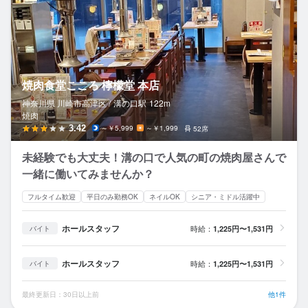
焼肉食堂こころ 檸檬堂 本店
神奈川県 川崎市高津区 /
溝の口
駅
122m
焼肉
3.42
～￥5,999
～￥1,999
52席
未経験でも大丈夫！溝の口で人気の町の焼肉屋さんで
一緒に働いてみませんか？
フルタイム歓迎
平日のみ勤務OK
ネイルOK
シニア・ミドル活躍中
ホールスタッフ
時給：
1,225円〜1,531円
バイト
ホールスタッフ
時給：
1,225円〜1,531円
バイト
最終更新日：30日以上前
他1件