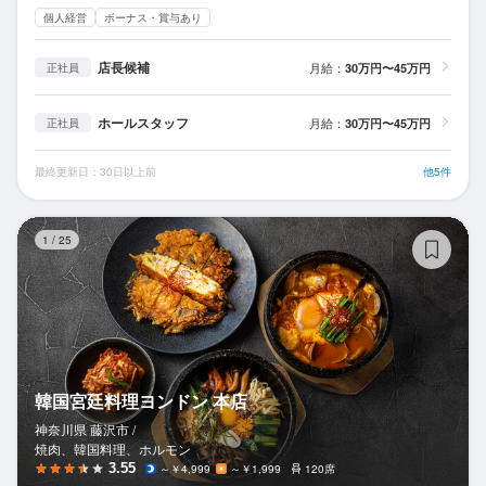
個人経営
ボーナス・賞与あり
店長候補
月給：
30万円〜45万円
正社員
ホールスタッフ
月給：
30万円〜45万円
正社員
最終更新日：30日以上前
他5件
韓
1
/
25
韓国宮廷料理ヨンドン 本店
神奈川県 藤沢市 /
焼肉、韓国料理、ホルモン
3.55
～￥4,999
～￥1,999
120席