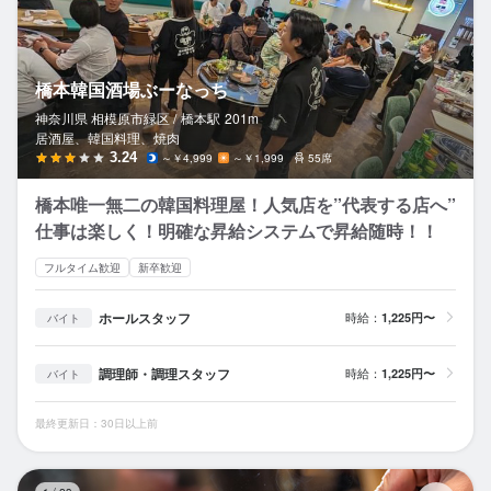
橋本韓国酒場ぶーなっち
神奈川県 相模原市緑区 /
橋本
駅
201m
居酒屋、韓国料理、焼肉
3.24
～￥4,999
～￥1,999
55席
橋本唯一無二の韓国料理屋！人気店を”代表する店へ”
仕事は楽しく！明確な昇給システムで昇給随時！！
フルタイム歓迎
新卒歓迎
ホールスタッフ
時給：
1,225円〜
バイト
調理師・調理スタッフ
時給：
1,225円〜
バイト
最終更新日：30日以上前
御