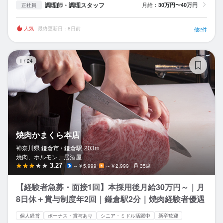
調理師・調理スタッフ
月給：
30万円〜40万円
正社員
人気
最終更新日：8日前
他2件
焼
1
/
24
焼肉かまくら本店
神奈川県 鎌倉市 /
鎌倉
駅
203m
焼肉、ホルモン、居酒屋
3.27
～￥5,999
～￥2,999
35席
【経験者急募・面接1回】本採用後月給30万円～｜月
8日休＋賞与制度年2回｜鎌倉駅2分｜焼肉経験者優遇
個人経営
ボーナス・賞与あり
シニア・ミドル活躍中
新卒歓迎