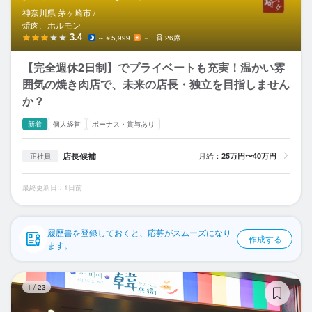
応募履歴
神奈川県 茅ヶ崎市 /
焼肉、ホルモン
WEB履歴書
3.4
～￥5,999
－
26席
【完全週休2日制】でプライベートも充実！温かい雰
スカウト・メルマガ受信設定
囲気の焼き肉店で、未来の店長・独立を目指しません
か？
ヘルプ・お問い合わせフォーム
新着
個人経営
ボーナス・賞与あり
掲載をご検討の店舗様へ
店長候補
月給：
25万円〜40万円
正社員
食べログ求人PRESS
プライバシーポリシー
最終更新日：1日前
利用規約
企業情報
履歴書を登録しておくと、応募がスムーズになり
作成する
ます。
韓
1
/
23