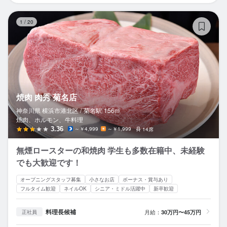
焼
1
/
20
焼肉 肉秀 菊名店
神奈川県 横浜市港北区 /
菊名
駅
156m
焼肉、ホルモン、牛料理
3.36
～￥4,999
～￥1,999
14席
無煙ロースターの和焼肉 学生も多数在籍中、未経験
でも大歓迎です！
オープニングスタッフ募集
小さなお店
ボーナス・賞与あり
フルタイム歓迎
ネイルOK
シニア・ミドル活躍中
新卒歓迎
料理長候補
月給：
30万円〜45万円
正社員