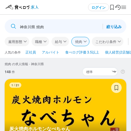
メニュー
ログイン
絞り込み
神奈川県 焼肉
ログイン・無料会員登録
雇用形態
職種
給与
焼肉
こだわり条件
食べログ求人TOP
正社員
アルバイト
食べログ評価 3.5以上
個人経営(2店舗
人気の条件
焼肉 の求人情報 - 神奈川県
求人検索
148
件
マイページ管理
炭
1
/
21
閲覧履歴
気になる求人
検索履歴・保存した条件
炭火焼肉ホルモンなべちゃん