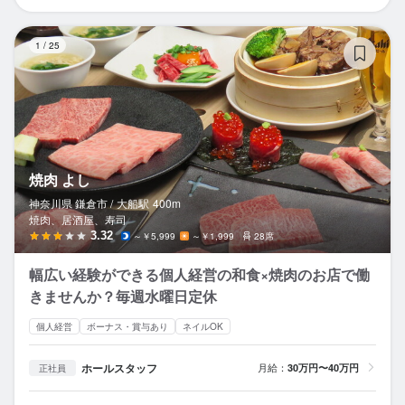
焼
1
/
25
焼肉 よし
神奈川県 鎌倉市 /
大船
駅
400m
焼肉、居酒屋、寿司
3.32
～￥5,999
～￥1,999
28席
幅広い経験ができる個人経営の和食×焼肉のお店で働
きませんか？毎週水曜日定休
個人経営
ボーナス・賞与あり
ネイルOK
ホールスタッフ
月給：
30万円〜40万円
正社員