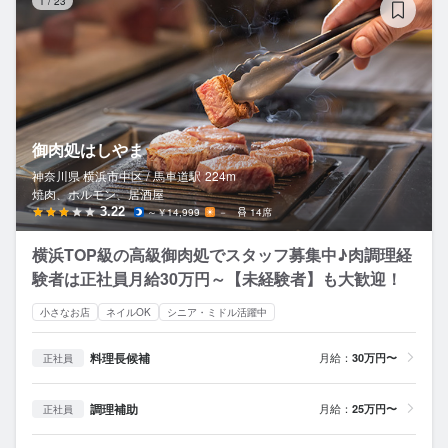
1
/
23
御肉処はしやま
神奈川県 横浜市中区 /
馬車道
駅
224m
焼肉、ホルモン、居酒屋
3.22
～￥14,999
－
14席
横浜TOP級の高級御肉処でスタッフ募集中♪肉調理経
験者は正社員月給30万円～【未経験者】も大歓迎！
小さなお店
ネイルOK
シニア・ミドル活躍中
料理長候補
月給：
30万円〜
正社員
調理補助
月給：
25万円〜
正社員