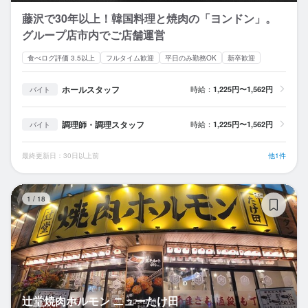
藤沢で30年以上！韓国料理と焼肉の「ヨンドン」。
グループ店市内でご店舗運営
食べログ評価 3.5以上
フルタイム歓迎
平日のみ勤務OK
新卒歓迎
ホールスタッフ
時給：
1,225円〜1,562円
バイト
調理師・調理スタッフ
時給：
1,225円〜1,562円
バイト
最終更新日：30日以上前
他1件
辻
1
/
18
辻堂焼肉ホルモン ニューたけ田