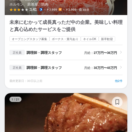
ホルモン、居酒屋、焼肉
3.41
～￥3,999
～￥2,999
46席
未来にむかって成長真っただ中の企業。美味しい料理
と真心込めたサービスをご提供
オープニングスタッフ募集
ボーナス・賞与あり
ネイルOK
新卒歓迎
調理師・調理スタッフ
月給：
27万円〜36万円
正社員
調理師・調理スタッフ
月給：
35万円〜45万円
正社員
最終更新日：30日以上前
他2件
和
1
/
21