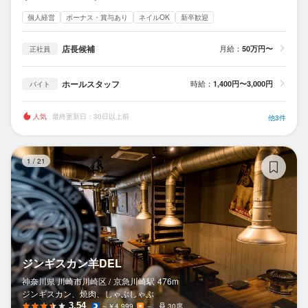
個人経営
ボーナス・賞与あり
ネイルOK
新卒歓迎
店長候補
月給：
50万円〜
正社員
ホールスタッフ
時給：
1,400円〜3,000円
バイト
人気
最終更新日：30日以上前
他3件
ジ
1
/
21
ジンギスカン羊DEL
神奈川県 川崎市川崎区 /
京急川崎
駅
476m
ジンギスカン、焼肉、しゃぶしゃぶ
3.54
～￥4,999
－
30席