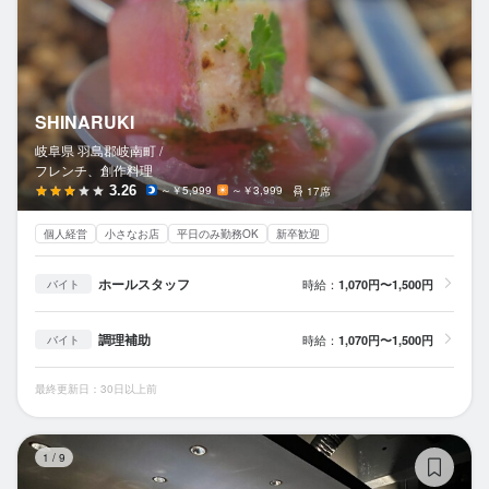
SHINARUKI
岐阜県 羽島郡岐南町 /
フレンチ、創作料理
3.26
～￥5,999
～￥3,999
17席
個人経営
小さなお店
平日のみ勤務OK
新卒歓迎
ホールスタッフ
時給：
1,070円〜1,500円
バイト
調理補助
時給：
1,070円〜1,500円
バイト
最終更新日：30日以上前
藤
1
/
9