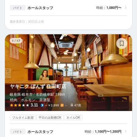
ホールスタッフ
時給：
1,080円〜
バイト
最終更新日：30日以上前
ヤ
1
/
17
ヤキニク ぼんず 住田町店
岐阜県 岐阜市 /
名鉄岐阜
駅
198m
焼肉、ホルモン、居酒屋
3.11
～￥3,999
－
47席
フルタイム歓迎
平日のみ勤務OK
ネイルOK
ホールスタッフ
時給：
1,100円〜1,350円
バイト