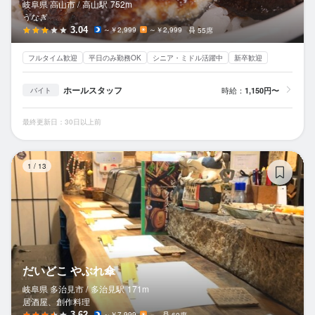
岐阜県 高山市 /
高山
駅
752m
うなぎ
3.04
～￥2,999
～￥2,999
55席
フルタイム歓迎
平日のみ勤務OK
シニア・ミドル活躍中
新卒歓迎
ホールスタッフ
時給：
1,150円〜
バイト
最終更新日：30日以上前
だ
1
/
13
だいどこ やぶれ傘
岐阜県 多治見市 /
多治見
駅
171m
居酒屋、創作料理
3.62
～￥7,999
－
60席