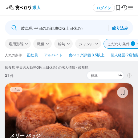
メニュー
ログイン
絞り込み
岐阜県 平日のみ勤務OK(土日休み)
ログイン・無料会員登録
雇用形態
職種
給与
ジャンル
こだわり条件
1
食べログ求人TOP
正社員
アルバイト
食べログ評価 3.5以上
個人経営(2店舗
人気の条件
飲食店 平日のみ勤務OK(土日休み) の求人情報 - 岐阜県
求人検索
31
件
マイページ管理
メ
1
/
22
閲覧履歴
気になる求人
検索履歴・保存した条件
メリー バッジ