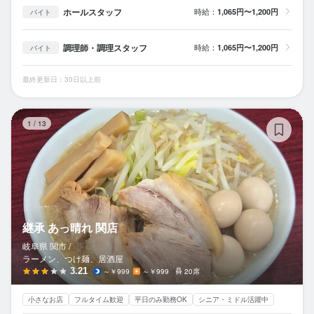
ホールスタッフ
時給：
1,065円〜1,200円
バイト
調理師・調理スタッフ
時給：
1,065円〜1,200円
バイト
最終更新日：30日以上前
継
1
/
13
継承 あっ晴れ 関店
岐阜県 関市 /
ラーメン、つけ麺、居酒屋
3.21
～￥999
～￥999
20席
小さなお店
フルタイム歓迎
平日のみ勤務OK
シニア・ミドル活躍中