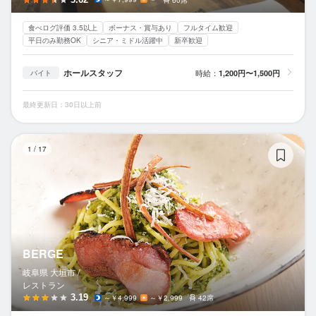
食べログ評価 3.5以上
ボーナス・賞与あり
フルタイム歓迎
平日のみ勤務OK
シニア・ミドル活躍中
新卒歓迎
ホールスタッフ
時給：
1,200円〜1,500円
バイト
最終更新日：30日以上前
B
1
/
17
BERGE
岐阜県 大垣市 /
レストラン
3.19
～￥4,999
～￥2,999
42席