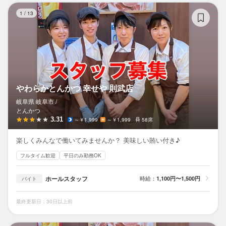
や
1
/
13
やわらかとんかつ 幸せや 則武店
岐阜県 岐阜市 /
とんかつ
3.31
～￥1,999
～￥1,999
58席
楽しくみんなで働いてみませんか？ 美味しい賄い付き♪
フルタイム歓迎
平日のみ勤務OK
ホールスタッフ
時給：
1,100円〜1,500円
バイト
最終更新日：30日以上前