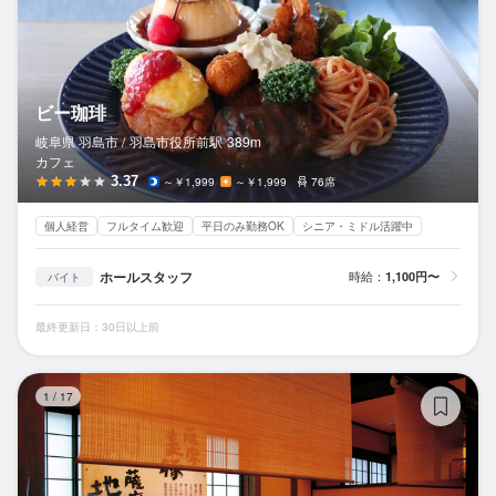
ビー珈琲
岐阜県 羽島市 /
羽島市役所前
駅
389m
カフェ
3.37
～￥1,999
～￥1,999
76席
個人経営
フルタイム歓迎
平日のみ勤務OK
シニア・ミドル活躍中
ホールスタッフ
時給：
1,100円〜
バイト
最終更新日：30日以上前
江
1
/
17