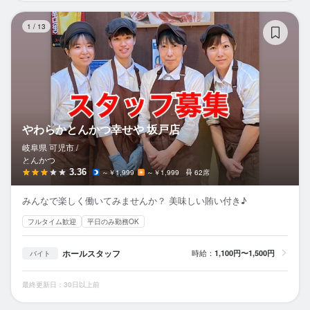
や
1
/
13
やわらかとんかつ幸せや 坂戸店
岐阜県 可児市 /
とんかつ
3.36
～￥1,999
～￥1,999
62席
みんなで楽しく働いてみませんか？ 美味しい賄い付き♪
フルタイム歓迎
平日のみ勤務OK
ホールスタッフ
時給：
1,100円〜1,500円
バイト
最終更新日：30日以上前