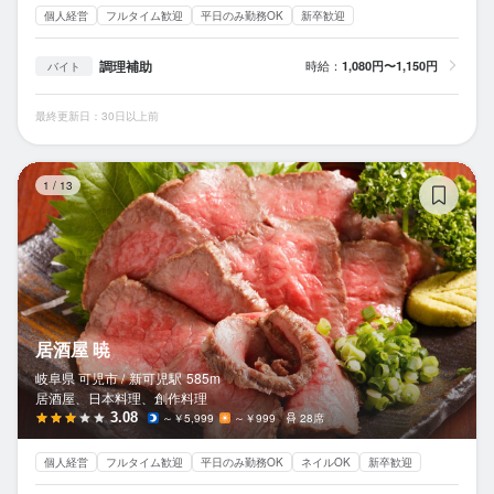
個人経営
フルタイム歓迎
平日のみ勤務OK
新卒歓迎
調理補助
時給：
1,080円〜1,150円
バイト
最終更新日：30日以上前
居
1
/
13
居酒屋 暁
岐阜県 可児市 /
新可児
駅
585m
居酒屋、日本料理、創作料理
3.08
～￥5,999
～￥999
28席
個人経営
フルタイム歓迎
平日のみ勤務OK
ネイルOK
新卒歓迎