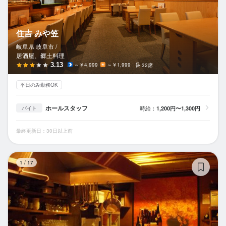
住吉 みや笠
岐阜県 岐阜市 /
居酒屋、郷土料理
3.13
～￥4,999
～￥1,999
32席
平日のみ勤務OK
ホールスタッフ
時給：
1,200円〜1,300円
バイト
最終更新日：30日以上前
タ
1
/
17