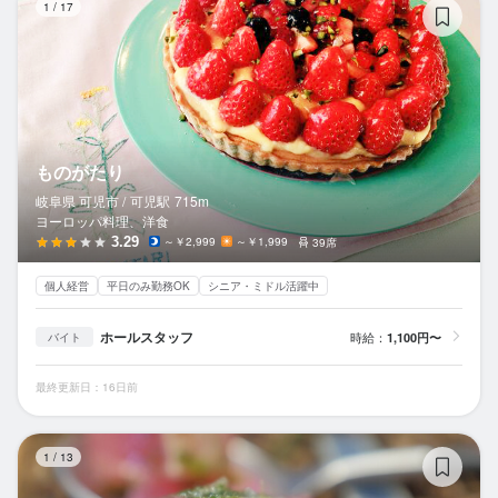
1
/
17
ものがたり
岐阜県 可児市 /
可児
駅
715m
ヨーロッパ料理、洋食
3.29
～￥2,999
～￥1,999
39席
個人経営
平日のみ勤務OK
シニア・ミドル活躍中
ホールスタッフ
時給：
1,100円〜
バイト
最終更新日：16日前
SH
1
/
13