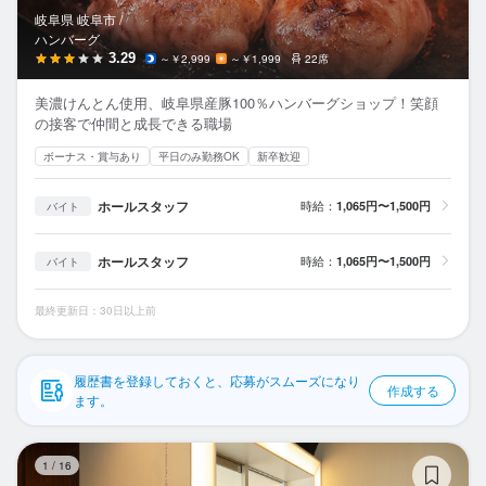
応募履歴
岐阜県 岐阜市 /
ハンバーグ
WEB履歴書
3.29
～￥2,999
～￥1,999
22席
美濃けんとん使用、岐阜県産豚100％ハンバーグショップ！笑顔
スカウト・メルマガ受信設定
の接客で仲間と成長できる職場
ボーナス・賞与あり
平日のみ勤務OK
新卒歓迎
ヘルプ・お問い合わせフォーム
ホールスタッフ
時給：
1,065円〜1,500円
バイト
掲載をご検討の店舗様へ
食べログ求人PRESS
ホールスタッフ
時給：
1,065円〜1,500円
バイト
プライバシーポリシー
最終更新日：30日以上前
利用規約
企業情報
履歴書を登録しておくと、応募がスムーズになり
作成する
ます。
韓
1
/
16