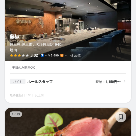
藤椒
岐阜県 岐阜市 /
名鉄岐阜
駅
940m
焼肉
3.02
～￥9,999
－
30席
平日のみ勤務OK
ホールスタッフ
時給：
1,150円〜
バイト
最終更新日：30日以上前
La
1
/
13