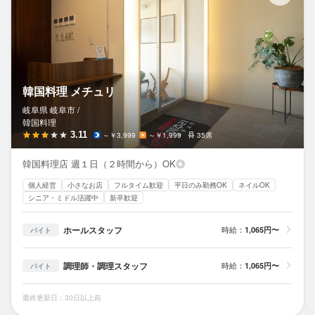
韓国料理 メチュリ
岐阜県 岐阜市 /
韓国料理
3.11
～￥3,999
～￥1,999
35席
韓国料理店 週１日（２時間から）OK◎
個人経営
小さなお店
フルタイム歓迎
平日のみ勤務OK
ネイルOK
シニア・ミドル活躍中
新卒歓迎
ホールスタッフ
時給：
1,065円〜
バイト
調理師・調理スタッフ
時給：
1,065円〜
バイト
最終更新日：30日以上前