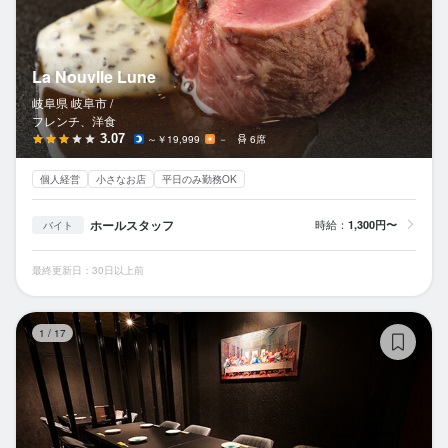
La Nouvlle Lune
岐阜県 岐阜市 /
フレンチ、洋食
3.07
～￥19,999
－
6席
個人経営
小さなお店
平日のみ勤務OK
ホールスタッフ
時給：
1,300円〜
バイト
最終更新日：30日以上前
隠
1
/
17