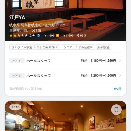
江戸YA
岐阜県 羽島郡岐南町 /
細畑
駅
606m
居酒屋、鍋、つけ麺
3.4
～￥4,999
～￥1,999
63席
フルタイム歓迎
平日のみ勤務OK
シニア・ミドル活躍中
新卒歓迎
ホールスタッフ
時給：
1,180円〜1,350円
バイト
ホールスタッフ
時給：
1,200円〜1,500円
バイト
最終更新日：30日以上前
他3件
住
1
/
16