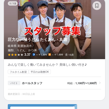
圧
1
/
13
圧力なべ極うどん たくあん・丸徳
岐阜県 美濃加茂市 /
麺類、うどん、かつ丼
3.37
～￥1,999
～￥1,999
15席
みんなで楽しく働いてみませんか？ 美味しい賄い付き♪
フルタイム歓迎
平日のみ勤務OK
ホールスタッフ
時給：
1,100円〜1,500円
バイト
最終更新日：30日以上前