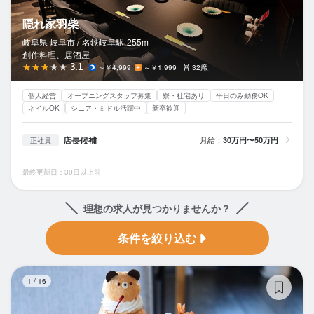
隠れ家羽柴
岐阜県 岐阜市 /
名鉄岐阜
駅
255m
創作料理、居酒屋
3.1
～￥4,999
～￥1,999
32席
個人経営
オープニングスタッフ募集
寮・社宅あり
平日のみ勤務OK
ネイルOK
シニア・ミドル活躍中
新卒歓迎
店長候補
月給：
30万円〜50万円
正社員
最終更新日：30日以上前
理想の求人が見つかりませんか？
条件を絞り込む
ビ
1
/
16