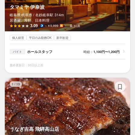
タマミヤ 伊奈波
岐阜県 岐阜市 /
名鉄岐阜
駅
314m
居酒屋、海鮮、日本料理
3.09
～￥5,999
－
30席
個人経営
平日のみ勤務OK
新卒歓迎
ホールスタッフ
時給：
1,100円〜1,200円
バイト
最終更新日：30日以上前
う
1
/
13
うなぎ吉高 飛騨高山店