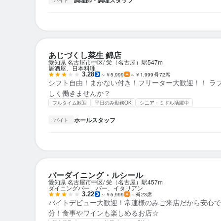
調理師・調理スタッフ
バイト
あじづくし菜生 錦店
愛知県 名古屋市中区
栄（名古屋）駅
547m
居酒屋、日本料理
3.28
～￥5,999
～￥1,999
72席
シフト自由！まかない付き！フリーター大歓迎！！ ラ
しく働きませんか？
フルタイム歓迎
平日のみ勤務OK
シニア・ミドル活躍中
ホールスタッフ
バイト
バーダイニング・ルシール
愛知県 名古屋市中区
栄（名古屋）駅
457m
ダイニングバー、バー、イタリアン
3.22
～￥5,999
－
23席
バイトデビュー大歓迎！常連様のみご来店だから安心で
分！食事やワインも楽しめるお店☆