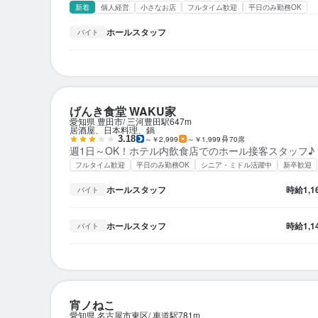
新着
個人経営
小さなお店
フルタイム歓迎
平日のみ勤務OK
ホールスタッフ
バイト
げんき食堂 WAKU家
愛知県 豊田市
三河豊田駅
647m
居酒屋、日本料理、鍋
3.18
～￥2,999
～￥1,999
70席
週1日～OK！ホテル内飲食店でのホール接客スタッフ♪
フルタイム歓迎
平日のみ勤務OK
シニア・ミドル活躍中
新卒歓迎
ホールスタッフ
時給
1,
バイト
ホールスタッフ
時給
1,
バイト
宵ノねこ
愛知県 名古屋市東区
車道駅
781m