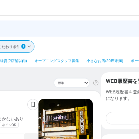
こだわり条件
1
経営(2店舗以内)
オープニングスタッフ募集
小さなお店(20席未満)
ボー
WEB履歴書を
WEB履歴書を
になります。
まかないあり
ネイルOK