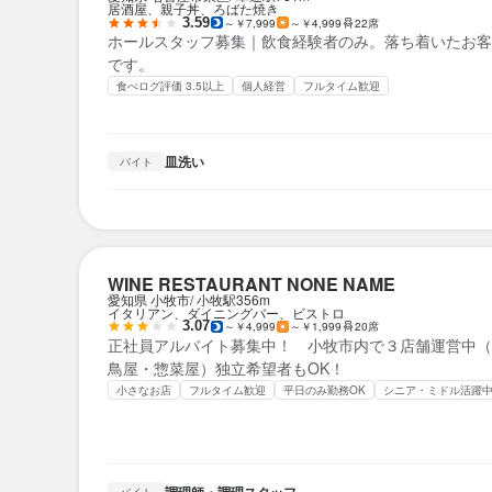
居酒屋、親子丼、ろばた焼き
3.59
～￥7,999
～￥4,999
22席
ホールスタッフ募集｜飲食経験者のみ。落ち着いたお客
です。
食べログ評価 3.5以上
個人経営
フルタイム歓迎
皿洗い
バイト
WINE RESTAURANT NONE NAME
愛知県 小牧市
小牧駅
356m
イタリアン、ダイニングバー、ビストロ
3.07
～￥4,999
～￥1,999
20席
正社員アルバイト募集中！ 小牧市内で３店舗運営中（
鳥屋・惣菜屋）独立希望者もOK！
小さなお店
フルタイム歓迎
平日のみ勤務OK
シニア・ミドル活躍