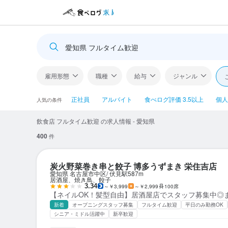
愛知県 フルタイム歓迎
雇用形態
職種
給与
ジャンル
正社員
アルバイト
食べログ評価 3.5以上
個人
人気の条件
飲食店 フルタイム歓迎 の求人情報 - 愛知県
400
件
炭火野菜巻き串と餃子 博多うずまき 栄住吉店
愛知県 名古屋市中区
伏見駅
587m
居酒屋、焼き鳥、餃子
3.34
～￥3,999
～￥2,999
100席
【ネイルOK！髪型自由】居酒屋店でスタッフ募集中◎
新着
オープニングスタッフ募集
フルタイム歓迎
平日のみ勤務OK
シニア・ミドル活躍中
新卒歓迎