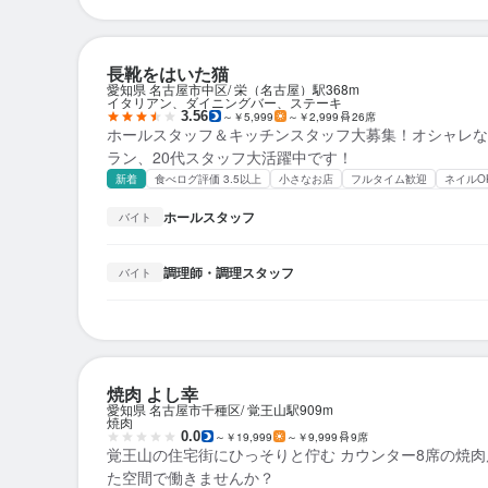
長靴をはいた猫
愛知県 名古屋市中区
栄（名古屋）駅
368m
イタリアン、ダイニングバー、ステーキ
3.56
～￥5,999
～￥2,999
26席
ホールスタッフ＆キッチンスタッフ大募集！オシャレな
ラン、20代スタッフ大活躍中です！
新着
食べログ評価 3.5以上
小さなお店
フルタイム歓迎
ネイルO
ホールスタッフ
バイト
調理師・調理スタッフ
バイト
焼肉 よし幸
愛知県 名古屋市千種区
覚王山駅
909m
焼肉
0.0
～￥19,999
～￥9,999
9席
覚王山の住宅街にひっそりと佇む カウンター8席の焼肉
た空間で働きませんか？