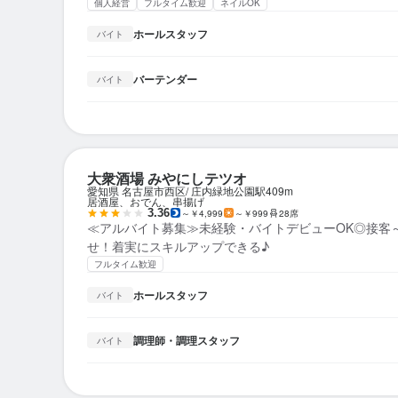
個人経営
フルタイム歓迎
ネイルOK
ホールスタッフ
バイト
バーテンダー
バイト
大衆酒場 みやにしテツオ
愛知県 名古屋市西区
庄内緑地公園駅
409m
居酒屋、おでん、串揚げ
3.36
～￥4,999
～￥999
28席
≪アルバイト募集≫未経験・バイトデビューOK◎接客
せ！着実にスキルアップできる♪
フルタイム歓迎
ホールスタッフ
バイト
調理師・調理スタッフ
バイト