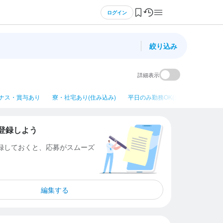
ログイン
絞り込み
詳細表示
ナス・賞与あり
寮・社宅あり(住み込み)
平日のみ勤務OK(土日休み)
ネイ
登録しよう
登録しておくと、応募がスムーズ
編集する