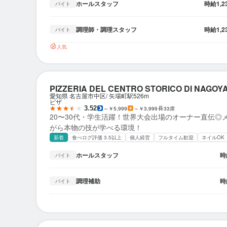
ホールスタッフ
時給
1,
バイト
調理師・調理スタッフ
時給
1,
バイト
人気
PIZZERIA DEL CENTRO STORICO DI NAGOY
愛知県 名古屋市中区
矢場町駅
526m
ピザ
3.52
～￥5,999
～￥3,999
33席
20〜30代・学生活躍！世界大会出場のオーナー直伝◎
がら本物の技が学べる環境！
新着
食べログ評価 3.5以上
個人経営
フルタイム歓迎
ネイルOK
ホールスタッフ
時
バイト
調理補助
時
バイト