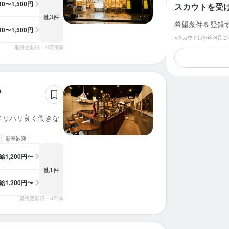
230〜1,500円
スカウトを受
他3件
希望条件を登録
230〜1,500円
※スカウトは26年8月
最終更新日：4時間前
A
メリハリ良く働きな
新卒歓迎
給
1,200円〜
他1件
給
1,200円〜
最終更新日：3日前