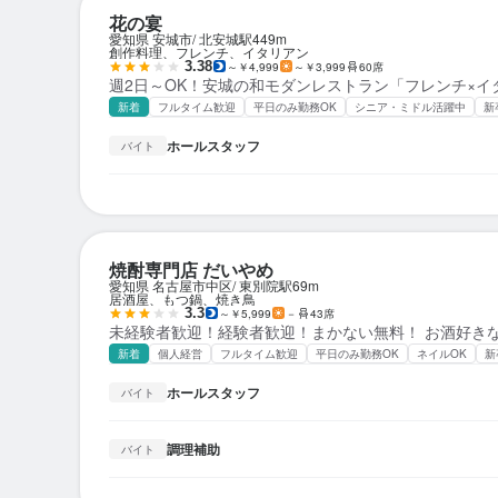
花の宴
愛知県 安城市
北安城駅
449m
創作料理、フレンチ、イタリアン
3.38
～￥4,999
～￥3,999
60席
週2日～OK！安城の和モダンレストラン「フレンチ×イ
新着
フルタイム歓迎
平日のみ勤務OK
シニア・ミドル活躍中
新
ホールスタッフ
バイト
焼酎専門店 だいやめ
愛知県 名古屋市中区
東別院駅
69m
居酒屋、もつ鍋、焼き鳥
3.3
～￥5,999
－
43席
未経験者歓迎！経験者歓迎！まかない無料！ お酒好き
新着
個人経営
フルタイム歓迎
平日のみ勤務OK
ネイルOK
新
ホールスタッフ
バイト
調理補助
バイト