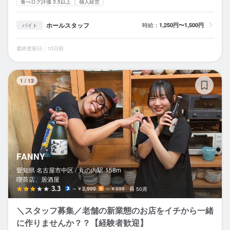
食べログ評価 3.5以上
個人経営
ホールスタッフ
時給：
1,250円〜1,500円
バイト
最終更新日：10日前
FA
1
/
13
FANNY
愛知県 名古屋市中区 /
丸の内
駅
158m
喫茶店、居酒屋
3.3
～￥2,999
～￥999
50席
＼スタッフ募集／老舗の新業態のお店をイチから一緒
に作りませんか？？【経験者歓迎】