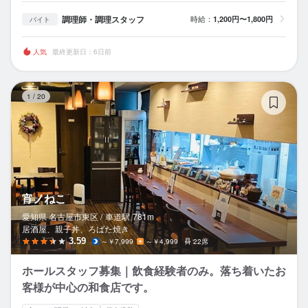
調理師・調理スタッフ
時給：
1,200円〜1,800円
バイト
人気
最終更新日：6日前
宵
1
/
20
宵ノねこ
愛知県 名古屋市東区 /
車道
駅
781m
居酒屋、親子丼、ろばた焼き
3.59
～￥7,999
～￥4,999
22席
ホールスタッフ募集｜飲食経験者のみ。落ち着いたお
客様が中心の和食店です。