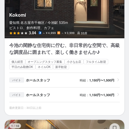
Kokomi
愛知県 名古屋市千種区 /
今池
駅
535m
ビストロ、創作料理、カフェ
3.04
～￥4,999
～￥3,999
33席
今池の閑静な住宅街に佇む、非日常的な空間で、高級
な調度品に囲まれて、楽しく働きませんか♪
個人経営
オープニングスタッフ募集
小さなお店
フルタイム歓迎
平日のみ勤務OK
ネイルOK
新卒歓迎
ホールスタッフ
時給：
1,150円〜1,500円
バイト
ホールスタッフ
時給：
1,150円〜1,300円
バイト
最終更新日：30日以上前
創
1
/
14