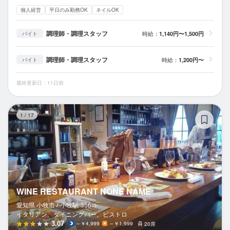
個人経営
平日のみ勤務OK
ネイルOK
調理師・調理スタッフ
時給：
1,140円〜1,500円
バイト
調理師・調理スタッフ
時給：
1,200円〜
バイト
最終更新日：11日前
WI
1
/
17
WINE RESTAURANT NONE NAME
愛知県 小牧市 /
小牧
駅
356m
イタリアン、ダイニングバー、ビストロ
3.07
～￥4,999
～￥1,999
20席