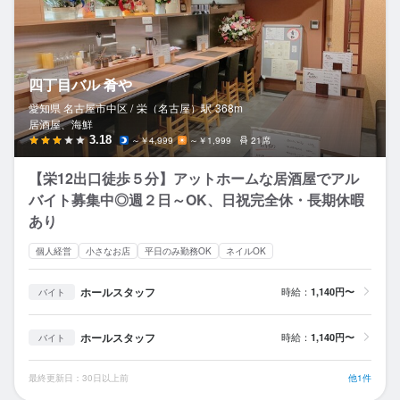
四丁目バル 肴や
愛知県 名古屋市中区 /
栄（名古屋）
駅
368m
居酒屋、海鮮
3.18
～￥4,999
～￥1,999
21席
【栄12出口徒歩５分】アットホームな居酒屋でアル
バイト募集中◎週２日～OK、日祝完全休・長期休暇
あり
個人経営
小さなお店
平日のみ勤務OK
ネイルOK
ホールスタッフ
時給：
1,140円〜
バイト
ホールスタッフ
時給：
1,140円〜
バイト
最終更新日：30日以上前
他1件