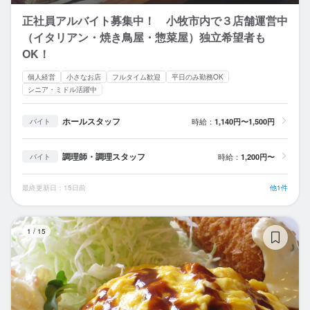
正社員アルバイト募集中！ 小牧市内で３店舗運営中
（イタリアン・焼き鳥屋・惣菜屋）独立希望者も
OK！
個人経営
小さなお店
フルタイム歓迎
平日のみ勤務OK
シニア・ミドル活躍中
ホールスタッフ
時給：
1,140円〜1,500円
バイト
調理師・調理スタッフ
時給：
1,200円〜
バイト
最終更新日：15日前
他1件
ひ
1
/
15