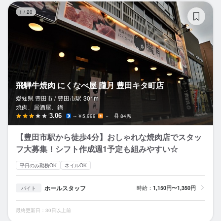
飛
1
/
20
飛騨牛焼肉 にくなべ屋 朧月 豊田キタ町店
愛知県 豊田市 /
豊田市
駅
301m
焼肉、居酒屋、鍋
3.06
～￥5,999
－
84席
【豊田市駅から徒歩4分】おしゃれな焼肉店でスタッ
フ大募集！シフト作成週1予定も組みやすい☆
平日のみ勤務OK
ネイルOK
ホールスタッフ
時給：
1,150円〜1,350円
バイト
最終更新日：30日以上前