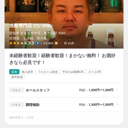
焼酎専門店 だいやめ
愛知県 名古屋市中区 /
東別院
駅
69m
居酒屋、もつ鍋、焼き鳥
3.3
～￥5,999
－
43席
未経験者歓迎！経験者歓迎！まかない無料！ お酒好
きなら必見です！
新着
個人経営
フルタイム歓迎
平日のみ勤務OK
ネイルOK
新卒歓迎
ホールスタッフ
時給：
1,200円〜1,500円
バイト
調理補助
時給：
1,200円〜1,500円
バイト
最終更新日：5日前