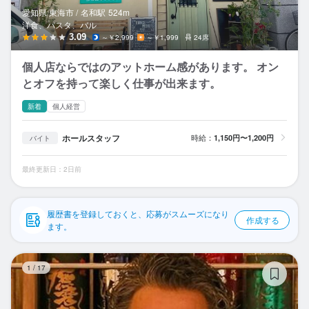
応募履歴
愛知県 東海市 /
名和
駅
524m
洋食、パスタ、バル
WEB履歴書
3.09
～￥2,999
～￥1,999
24席
個人店ならではのアットホーム感があります。 オン
スカウト・メルマガ受信設定
とオフを持って楽しく仕事が出来ます。
ヘルプ・お問い合わせフォーム
新着
個人経営
掲載をご検討の店舗様へ
ホールスタッフ
時給：
1,150円〜1,200円
バイト
食べログ求人PRESS
最終更新日：2日前
プライバシーポリシー
利用規約
履歴書を登録しておくと、応募がスムーズになり
作成する
ます。
企業情報
焼
1
/
17