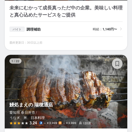
未来にむかって成長真っただ中の企業。美味しい料理
と真心込めたサービスをご提供
調理補助
時給：
1,140円〜
バイト
最終更新日：30日以上前
鰻
1
/
22
鰻処まえの 瑞穂通店
愛知県 春日井市 /
うなぎ、丼、日本料理
3.24
～￥3,999
～￥3,999
120席