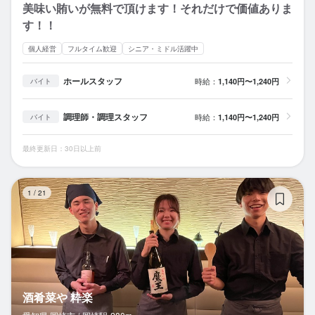
美味い賄いが無料で頂けます！それだけで価値ありま
す！！
個人経営
フルタイム歓迎
シニア・ミドル活躍中
ホールスタッフ
時給：
1,140円〜1,240円
バイト
調理師・調理スタッフ
時給：
1,140円〜1,240円
バイト
最終更新日：30日以上前
酒
1
/
21
酒肴菜や 粋楽