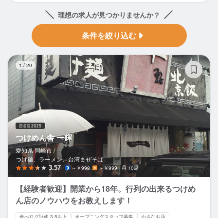
理想の求人が見つかりませんか？
条件を絞り込む
つ
1
/
20
つけめん舎 一輝
愛知県 岡崎市 /
つけ麺、ラーメン、台湾まぜそば
3.57
～￥999
～￥999
10席
【経験者歓迎】開業から18年。行列の出来るつけめ
ん店のノウハウをお教えします！
食べログ評価 3.5以上
オープニングスタッフ募集
小さなお店