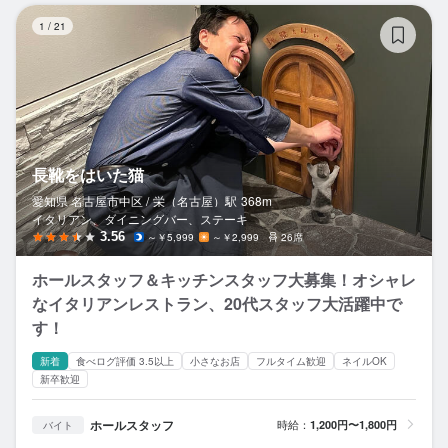
長
1
/
21
長靴をはいた猫
愛知県 名古屋市中区 /
栄（名古屋）
駅
368m
イタリアン、ダイニングバー、ステーキ
3.56
～￥5,999
～￥2,999
26席
ホールスタッフ＆キッチンスタッフ大募集！オシャレ
なイタリアンレストラン、20代スタッフ大活躍中で
す！
新着
食べログ評価 3.5以上
小さなお店
フルタイム歓迎
ネイルOK
新卒歓迎
ホールスタッフ
時給：
1,200円〜1,800円
バイト