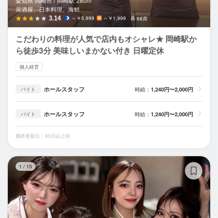
愛知県 岡崎市 /
岡崎
駅
280m
居酒屋、日本料理、海鮮
3.14
～￥5,999
～￥1,999
68席
こだわりの料理が人気で店内もオシャレ★ 岡崎駅か
ら徒歩3分 美味しいまかない付き 日曜定休
個人経営
ホールスタッフ
時給：
1,240円〜2,000円
バイト
ホールスタッフ
時給：
1,240円〜2,000円
バイト
最終更新日：30日以上前
お
1
/
15