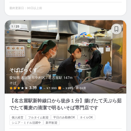
最終更新日：30日以上前
そ
1
/
25
そばばっくす
愛知県 名古屋市中村区 /
名古屋
駅
147m
そば
3.39
～￥1,999
～￥999
24席
【名古屋駅新幹線口から徒歩１分】揚げたて天ぷら茹
でたて蕎麦の清潔で明るいそば専門店です
個人経営
フルタイム歓迎
平日のみ勤務OK
ネイルOK
シニア・ミドル活躍中
新卒歓迎