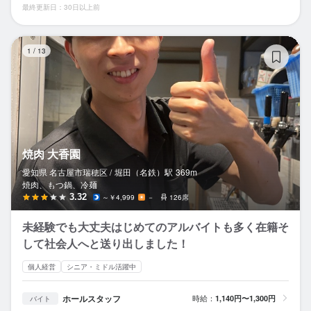
最終更新日：30日以上前
焼
1
/
13
焼肉 大香園
愛知県 名古屋市瑞穂区 /
堀田（名鉄）
駅
369m
焼肉、もつ鍋、冷麺
3.32
～￥4,999
－
126席
未経験でも大丈夫はじめてのアルバイトも多く在籍そ
して社会人へと送り出しました！
個人経営
シニア・ミドル活躍中
ホールスタッフ
時給：
1,140円〜1,300円
バイト