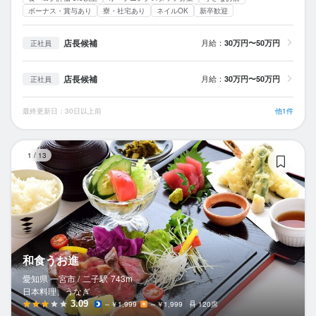
ボーナス・賞与あり
寮・社宅あり
ネイルOK
新卒歓迎
店長候補
月給：
30万円〜50万円
正社員
店長候補
月給：
30万円〜50万円
正社員
最終更新日：30日以上前
他1件
和
1
/
13
和食うお進
愛知県 一宮市 /
二子
駅
743m
日本料理、うなぎ
3.09
～￥1,999
～￥1,999
120席