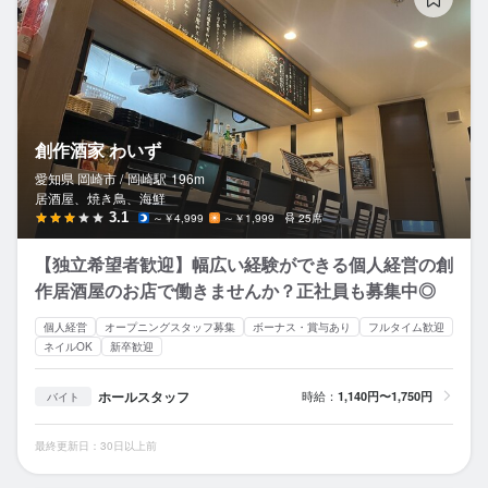
創作酒家 わいず
愛知県 岡崎市 /
岡崎
駅
196m
居酒屋、焼き鳥、海鮮
3.1
～￥4,999
～￥1,999
25席
【独立希望者歓迎】幅広い経験ができる個人経営の創
作居酒屋のお店で働きませんか？正社員も募集中◎
個人経営
オープニングスタッフ募集
ボーナス・賞与あり
フルタイム歓迎
ネイルOK
新卒歓迎
ホールスタッフ
時給：
1,140円〜1,750円
バイト
最終更新日：30日以上前