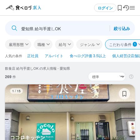
メニュー
ログイン
絞り込み
愛知県 給与手渡しOK
ログイン・無料会員登録
雇用形態
職種
給与
ジャンル
こだわり条件
1
食べログ求人TOP
正社員
アルバイト
食べログ評価 3.5以上
個人経営(2店舗
人気の条件
飲食店 給与手渡しOK の求人情報 - 愛知県
求人検索
269
件
マイページ管理
コ
1
/
15
閲覧履歴
気になる求人
検索履歴・保存した条件
ココロキッチン