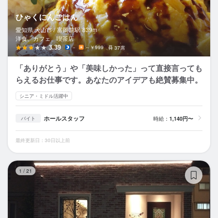
ひゃくにんごはん
愛知県 犬山市 /
富岡前
駅
839m
洋食、カフェ、喫茶店
3.39
－
～￥999
37席
「ありがとう」や「美味しかった」って直接言っても
らえるお仕事です。あなたのアイデアも絶賛募集中。
シニア・ミドル活躍中
ホールスタッフ
時給：
1,140円〜
バイト
最終更新日：30日以上前
Ko
1
/
21