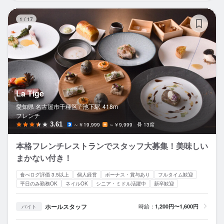
La
1
/
17
La Tige
愛知県 名古屋市千種区 /
池下
駅
418m
フレンチ
3.61
～￥19,999
～￥9,999
13席
本格フレンチレストランでスタッフ大募集！美味しい
まかない付き！
食べログ評価 3.5以上
個人経営
ボーナス・賞与あり
フルタイム歓迎
平日のみ勤務OK
ネイルOK
シニア・ミドル活躍中
新卒歓迎
ホールスタッフ
時給：
1,200円〜1,600円
バイト