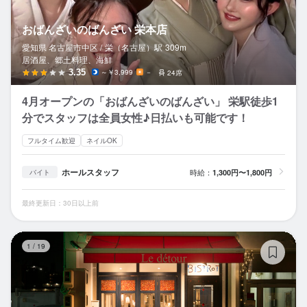
おばんざいのばんざい 栄本店
愛知県 名古屋市中区 /
栄（名古屋）
駅
309m
居酒屋、郷土料理、海鮮
3.35
～￥3,999
－
24席
4月オープンの「おばんざいのばんざい」 栄駅徒歩1
分でスタッフは全員女性♪日払いも可能です！
フルタイム歓迎
ネイルOK
ホールスタッフ
時給：
1,300円〜1,800円
バイト
最終更新日：30日以上前
Le
1
/
19