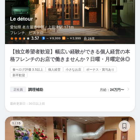
Le détour
愛知県 名古屋市中区 /
上前津
駅
171m
フレンチ、ビストロ
3.57
～￥9,999
～￥3,999
28席
【独立希望者歓迎】幅広い経験ができる個人経営の本
格フレンチのお店で働きませんか？日曜・月曜定休◎
食べログ評価 3.5以上
個人経営
小さなお店
ボーナス・賞与あり
新卒歓迎
調理補助
月給：
24万円〜
正社員
最終更新日：30日以上前
四
1
/
15