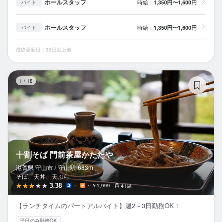
ホールスタッフ
時給：
1,350円〜1,600円
バイト
ホールスタッフ
時給：
1,350円〜1,600円
バイト
最終更新日：30日以上前
十
1
/
18
十割そば 門前茶屋かたたや
滋賀県 守山市 /
守山
駅
683m
そば、天丼、天ぷら
3.38
－
～￥1,999
41席
【ランチタイムのパートアルバイト】週2～3日勤務OK！
平日のみ勤務OK