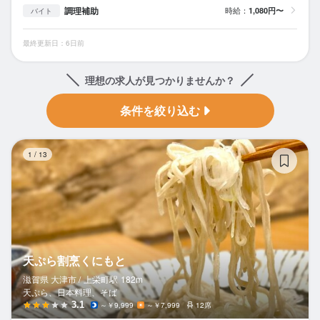
調理補助
時給：
1,080円〜
バイト
最終更新日：6日前
理想の求人が見つかりませんか？
条件を絞り込む
天
1
/
13
天ぷら割烹くにもと
滋賀県 大津市 /
上栄町
駅
182m
天ぷら、日本料理、そば
3.1
～￥9,999
～￥7,999
12席