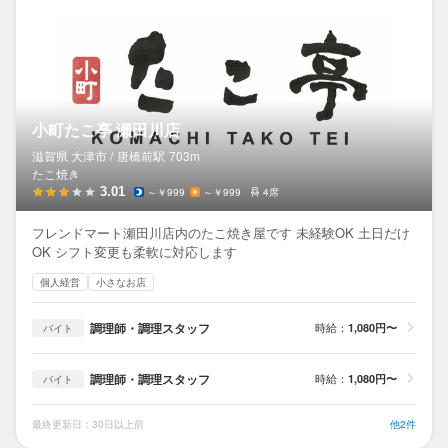
小町たこ亭 瀬田川店
滋賀県 大津市 /
唐橋前
駅
703m
たこ焼き
3.01
～￥999
～￥999
4席
フレンドマート瀬田川店内のたこ焼き屋です 未経験OK 土日だけ
OK シフト変更も柔軟に対応します
個人経営
小さなお店
調理師・調理スタッフ
時給：
1,080円〜
バイト
調理師・調理スタッフ
時給：
1,080円〜
バイト
最終更新日：30日以上前
他2件