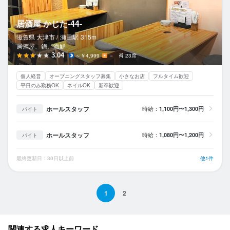
居酒屋 かじた-44-
滋賀県 大津市 /
瀬田
駅
315m
居酒屋、鍋、海鮮
3.04
～￥4,999
－
23席
個人経営
オープニングスタッフ募集
小さなお店
フルタイム歓迎
平日のみ勤務OK
ネイルOK
新卒歓迎
ホールスタッフ
時給：
1,100円〜1,300円
バイト
ホールスタッフ
時給：
1,080円〜1,200円
バイト
最終更新日：30日以上前
他1件
1
2
関連する求人キーワード