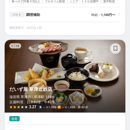
食べログ評価 3.5以上
フルタイム歓迎
シニア・ミドル活躍中
新卒歓迎
調理補助
時給：
1,100円〜
バイト
最終更新日：30日以上前
だ
1
/
13
だいず屋 草津近鉄店
滋賀県 草津市 /
草津
駅
114m
豆腐料理、日本料理、牛料理
3.27
～￥1,999
～￥1,999
60席
新着