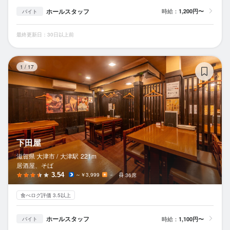
ホールスタッフ
時給：
1,200円〜
バイト
最終更新日：30日以上前
下
1
/
17
下田屋
滋賀県 大津市 /
大津
駅
221m
居酒屋、そば
3.54
～￥3,999
－
36席
食べログ評価 3.5以上
ホールスタッフ
時給：
1,100円〜
バイト