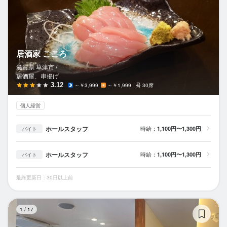
居酒家 こころ
滋賀県 草津市 /
居酒屋、串揚げ
3.12
～￥3,999
～￥1,999
30席
個人経営
ホールスタッフ
時給：
1,100円〜1,300円
バイト
ホールスタッフ
時給：
1,100円〜1,300円
バイト
最終更新日：30日以上前
近
1
/
17