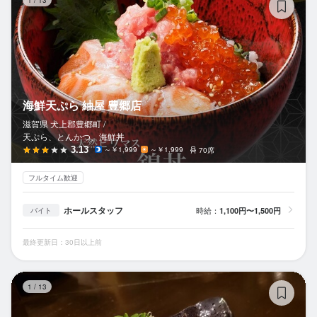
1
/
13
海鮮天ぷら 紬屋 豊郷店
滋賀県 犬上郡豊郷町 /
天ぷら、とんかつ、海鮮丼
3.13
～￥1,999
～￥1,999
70席
フルタイム歓迎
ホールスタッフ
時給：
1,100円〜1,500円
バイト
最終更新日：30日以上前
居
1
/
13