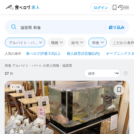
メニュー
ログイン
絞り込み
滋賀県 和食
ログイン・無料会員登録
アルバイト・パート
職種
給与
和食
こだわり条
食べログ求人TOP
食べログ評価 3.5以上
個人経営(2店舗以内)
オープニングス
人気の条件
和食 アルバイト・パート の求人情報 - 滋賀県
求人検索
27
件
マイページ管理
魚
1
/
16
閲覧履歴
気になる求人
検索履歴・保存した条件
魚と肴