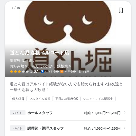
道
1
/
16
道とん堀 彦根ベルロード店
滋賀県 彦根市 /
お好み焼き、もんじゃ焼き、鉄板焼き
3.07
～￥1,999
～￥999
74席
道とん堀はアルバイト経験がない方でも始められます♪お友達と
一緒の応募も大歓迎！
個人経営
フルタイム歓迎
平日のみ勤務OK
シニア・ミドル活躍中
ホールスタッフ
時給：
1,080円〜1,250円
バイト
調理師・調理スタッフ
時給：
1,080円〜1,250円
バイト