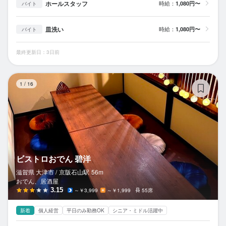
ホールスタッフ
時給：
1,080円〜
バイト
皿洗い
時給：
1,080円〜
バイト
最終更新日：3日前
ビ
1
/
16
ビストロおでん 碧洋
滋賀県 大津市 /
京阪石山
駅
56m
おでん、居酒屋
3.15
～￥3,999
～￥1,999
55席
新着
個人経営
平日のみ勤務OK
シニア・ミドル活躍中