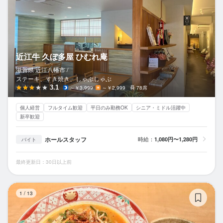
近江牛 久ぼ多屋 ひむれ庵
滋賀県 近江八幡市 /
ステーキ、すき焼き、しゃぶしゃぶ
3.1
～￥3,999
～￥2,999
78席
個人経営
フルタイム歓迎
平日のみ勤務OK
シニア・ミドル活躍中
新卒歓迎
ホールスタッフ
時給：
1,080円〜1,280円
バイト
最終更新日：30日以上前
食
1
/
13