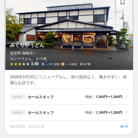
みくりやうどん
滋賀県 湖南市 /
カレーうどん、かつ丼
3.48
～￥1,999
～￥999
97席
2026年3月5日にリニューアルし、体の負担なく、働きやすい、綺
麗なお店です。
ホールスタッフ
時給：
1,200円〜1,300円
バイト
ホールスタッフ
時給：
1,100円〜1,200円
バイト
最終更新日：30日以上前
他1件