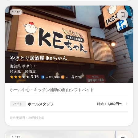
や
1
/
13
やきとり居酒屋 ikeちゃん
滋賀県 草津市 /
焼き鳥、居酒屋
3.15
～￥2,999
－
27席
ホール中心・キッチン補助の自由シフトバイト
ホールスタッフ
時給：
1,080円〜
バイト
最終更新日：30日以上前
み
1
/
15