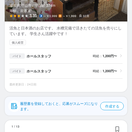
応募履歴
滋賀県 守山市 /
守山
駅
374m
海鮮、居酒屋
WEB履歴書
3.31
～￥3,999
～￥1,999
32席
活魚と日本酒のお店です。 水槽完備で活きたての活魚を売りにし
スカウト・メルマガ受信設定
ています。 学生さん活躍中です！
個人経営
ヘルプ・お問い合わせフォーム
ホールスタッフ
時給：
1,200円〜
バイト
掲載をご検討の店舗様へ
食べログ求人PRESS
ホールスタッフ
時給：
1,200円〜
バイト
プライバシーポリシー
最終更新日：24日前
利用規約
企業情報
履歴書を登録しておくと、応募がスムーズになり
作成する
ます。
小
1
/
13