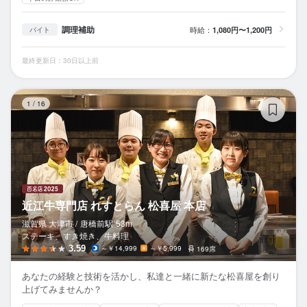
調理補助
時給：
1,080円〜1,200円
バイト
最終更新日：30日以上前
近
1
/
16
近江牛専門店 れすとらん 松喜屋 本店
滋賀県 大津市 /
唐橋前
駅
53m
ステーキ、すき焼き、牛料理
3.59
～￥14,999
～￥5,999
169席
あなたの経験と技術を活かし、私達と一緒に新たな松喜屋を創り
上げてみませんか？