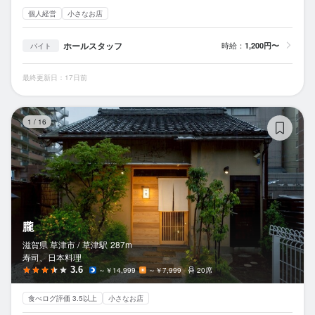
個人経営
小さなお店
ホールスタッフ
時給：
1,200円〜
バイト
最終更新日：17日前
朧
1
/
16
朧
滋賀県 草津市 /
草津
駅
287m
寿司、日本料理
3.6
～￥14,999
～￥7,999
20席
食べログ評価 3.5以上
小さなお店