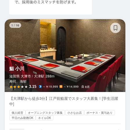
鮨
1
/
16
鮨 小川
滋賀県 大津市 /
大津
駅
288m
寿司、海鮮
3.15
～￥19,999
～￥14,999
8席
【大津駅から徒歩3分】江戸前鮨屋でスタッフ大募集！[学生活躍
中]
個人経営
オープニングスタッフ募集
小さなお店
ボーナス・賞与あり
平日のみ勤務OK
ネイルOK