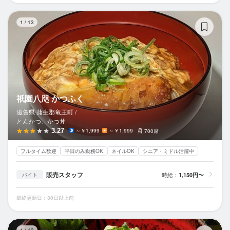
祇
1
/
13
祇園八咫 かつふく
滋賀県 蒲生郡竜王町 /
とんかつ、かつ丼
3.27
～￥1,999
～￥1,999
700席
フルタイム歓迎
平日のみ勤務OK
ネイルOK
シニア・ミドル活躍中
販売スタッフ
時給：
1,150円〜
バイト
最終更新日：30日以上前
海