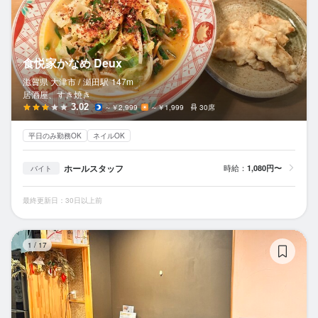
食悦家かなめ Deux
滋賀県 大津市 /
瀬田
駅
147m
居酒屋、すき焼き
3.02
～￥2,999
～￥1,999
30席
平日のみ勤務OK
ネイルOK
ホールスタッフ
時給：
1,080円〜
バイト
最終更新日：30日以上前
居
1
/
17