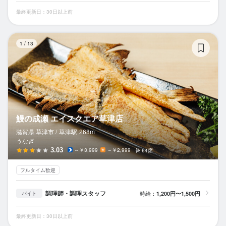
最終更新日：30日以上前
鰻
1
/
13
鰻の成瀬 エイスクエア草津店
滋賀県 草津市 /
草津
駅
268m
うなぎ
3.03
～￥3,999
～￥2,999
64席
フルタイム歓迎
調理師・調理スタッフ
時給：
1,200円〜1,500円
バイト
最終更新日：30日以上前