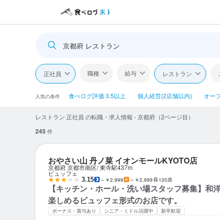
京都府 レストラン
職種
給与
正社員
レストラン
食べログ評価 3.5以上
個人経営(2店舗以内)
オー
人気の条件
レストラン 正社員 の転職・求人情報 - 京都府（2ページ目）
245
件
おやさい山 丹ノ菜 イオンモールKYOTO店
京都府 京都市南区
東寺駅
437m
ビュッフェ
3.15
～￥2,999
～￥2,999
120席
【キッチン・ホール・洗い場スタッフ募集】和
楽しめるビュッフェ形式のお店です。
ボーナス・賞与あり
シニア・ミドル活躍中
新卒歓迎