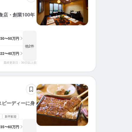
店・創業100年
給
30〜50万円
他2件
給
22〜40万円
最終更新日：30日以上前
スピーディーに身
新卒歓迎
給
35〜60万円