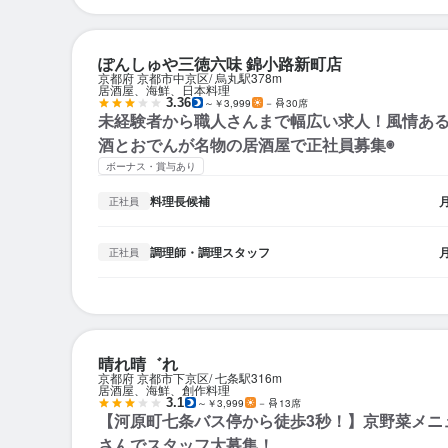
ぽんしゅや三徳六味 錦小路新町店
京都府 京都市中京区
烏丸駅
378m
居酒屋、海鮮、日本料理
3.36
～￥3,999
－
30席
未経験者から職人さんまで幅広い求人！風情あ
酒とおでんが名物の居酒屋で正社員募集◉
ボーナス・賞与あり
料理長候補
正社員
調理師・調理スタッフ
正社員
晴れ晴゛れ
京都府 京都市下京区
七条駅
316m
居酒屋、海鮮、創作料理
3.1
～￥3,999
－
13席
【河原町七条バス停から徒歩3秒！】京野菜メニ
さんでスタッフ大募集！