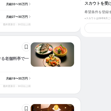
スカウトを受
月給
33〜35万円
希望条件を登録
月給
27〜30万円
※スカウトは26年8月
最終更新日：30日以上前
ける老舗料亭で一
月給
19〜35万円
最終更新日：30日以上前