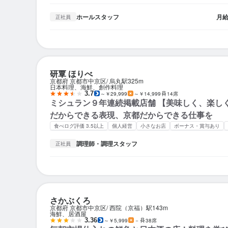
ホールスタッフ
月
正社員
研覃 ほりべ
京都府 京都市中京区
烏丸駅
325m
日本料理、海鮮、創作料理
3.7
～￥29,999
～￥14,999
14席
ミシュラン９年連続掲載店舗 【美味しく、楽し
だからできる表現、京都だからできる仕事を
食べログ評価 3.5以上
個人経営
小さなお店
ボーナス・賞与あり
調理師・調理スタッフ
正社員
さかぶくろ
京都府 京都市中京区
西院（京福）駅
143m
海鮮、居酒屋
3.36
～￥5,999
－
38席