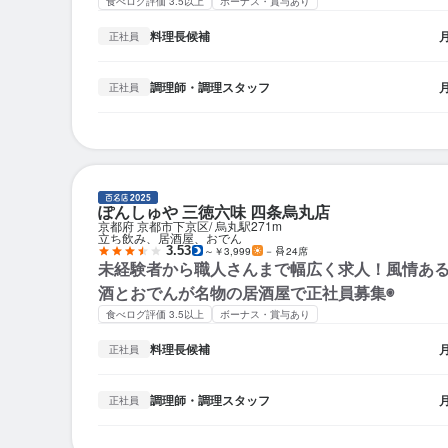
食べログ評価 3.5以上
ボーナス・賞与あり
料理長候補
正社員
調理師・調理スタッフ
正社員
ぽんしゅや 三徳六味 四条烏丸店
京都府 京都市下京区
烏丸駅
271m
立ち飲み、居酒屋、おでん
3.53
～￥3,999
－
24席
未経験者から職人さんまで幅広く求人！風情あ
酒とおでんが名物の居酒屋で正社員募集◉
食べログ評価 3.5以上
ボーナス・賞与あり
料理長候補
正社員
調理師・調理スタッフ
正社員