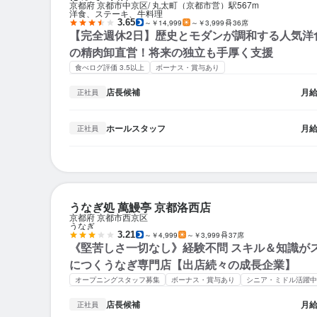
京都府 京都市中京区
丸太町（京都市営）駅
567m
洋食、ステーキ、牛料理
3.65
～￥14,999
～￥3,999
36席
【完全週休2日】歴史とモダンが調和する人気洋食
の精肉卸直営！将来の独立も手厚く支援
食べログ評価 3.5以上
ボーナス・賞与あり
店長候補
月
正社員
ホールスタッフ
月
正社員
うなぎ処 萬鰻亭 京都洛西店
京都府 京都市西京区
うなぎ
3.21
～￥4,999
～￥3,999
37席
《堅苦しさ一切なし》経験不問 スキル＆知識が
につくうなぎ専門店【出店続々の成長企業】
オープニングスタッフ募集
ボーナス・賞与あり
シニア・ミドル活躍中
店長候補
月
正社員