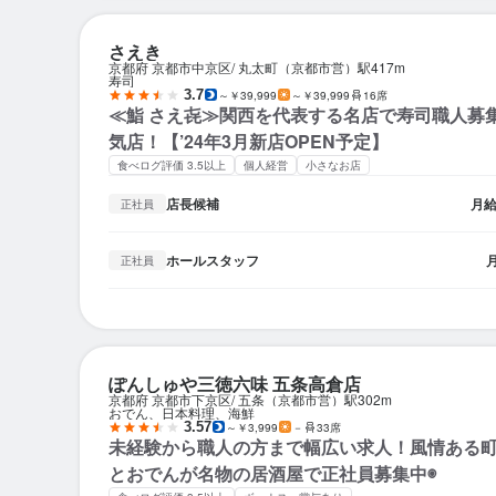
さえき
京都府 京都市中京区
丸太町（京都市営）駅
417m
寿司
3.7
～￥39,999
～￥39,999
16席
≪鮨 さえ㐂≫関西を代表する名店で寿司職人募
気店！【’24年3月新店OPEN予定】
食べログ評価 3.5以上
個人経営
小さなお店
店長候補
月
正社員
ホールスタッフ
正社員
ぽんしゅや三徳六味 五条高倉店
京都府 京都市下京区
五条（京都市営）駅
302m
おでん、日本料理、海鮮
3.57
～￥3,999
－
33席
未経験から職人の方まで幅広い求人！風情ある
とおでんが名物の居酒屋で正社員募集中◉