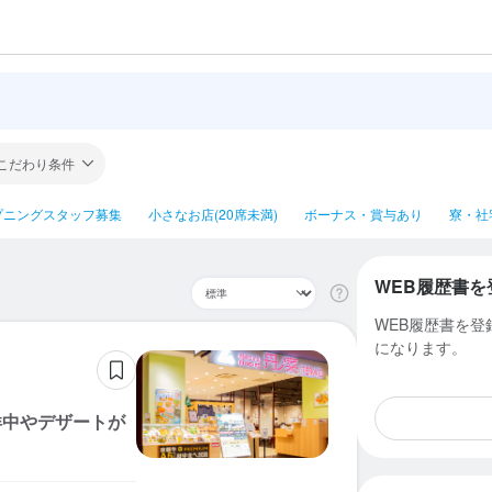
こだわり条件
プニングスタッフ募集
小さなお店(20席未満)
ボーナス・賞与あり
寮・社
WEB履歴書を
WEB履歴書を
になります。
洋中やデザートが