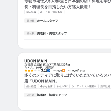
毎朝市場仕入れの鮮魚と日本酒の店！料理を学
長・料理長を目指したい方迄大歓迎！
個人経営
ボーナス・賞与あり
ホールスタッフ
正社員
調理師・調理スタッフ
正社員
UDON MAIN
京都府 京都市東山区
三条駅
307m
うどん、餃子、居酒屋
3.11
～￥4,999
～￥1,999
14席
多くのメディアに取り上げていただいているス
店「UDON MAIN」
個人経営
小さなお店
ネイルOK
シニア・ミドル活躍中
新卒歓迎
調理師・調理スタッフ
正社員