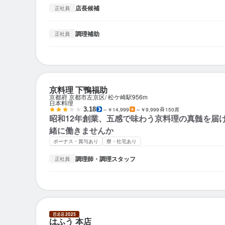
店長候補
正社員
調理補助
正社員
京料理 下鴨福助
京都府 京都市左京区
松ケ崎駅
956m
日本料理
3.18
～￥14,999
～￥9,999
150席
昭和12年創業、五感で味わう京料理の真髄を届
緒に働きませんか
ボーナス・賞与あり
寮・社宅あり
調理師・調理スタッフ
正社員
はふう 本店