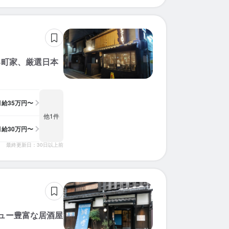
る町家、厳選日本
月給
35万円〜
他1件
月給
30万円〜
最終更新日：30日以上前
ュー豊富な居酒屋