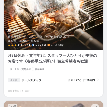
鳥ツバキ
兵庫県 神戸市中央区 /
三宮（神戸市営）
駅
23m
鳥料理、居酒屋、焼き鳥
3.33
～￥4,999
－
39席
月8日休み・賞与年3回 スタッフ一人ひとりが主役の
お店です《各種手当が厚い》独立希望者も歓迎
ボーナス・賞与あり
新卒歓迎
ホールスタッフ
月給：
27万円〜35万円
正社員
最終更新日：11日前
お
1
/
20