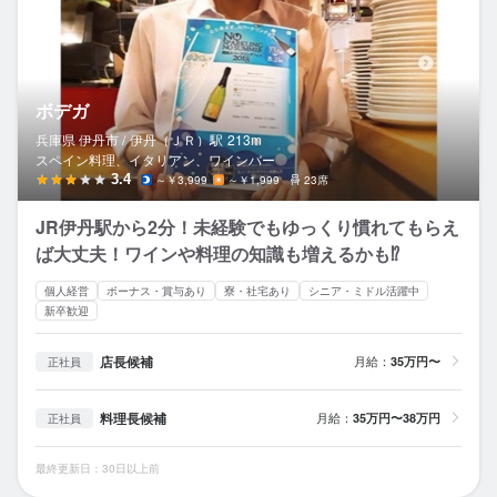
ボデガ
兵庫県 伊丹市 /
伊丹（ＪＲ）
駅
213m
スペイン料理、イタリアン、ワインバー
3.4
～￥3,999
～￥1,999
23席
JR伊丹駅から2分！未経験でもゆっくり慣れてもらえ
ば大丈夫！ワインや料理の知識も増えるかも⁉
個人経営
ボーナス・賞与あり
寮・社宅あり
シニア・ミドル活躍中
新卒歓迎
店長候補
月給：
35万円〜
正社員
料理長候補
月給：
35万円〜38万円
正社員
最終更新日：30日以上前