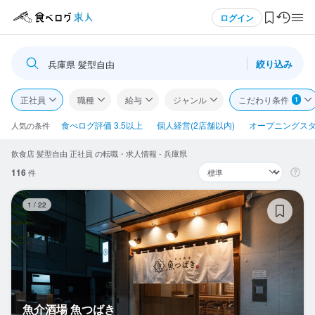
メニュー
ログイン
絞り込み
兵庫県 髪型自由
ログイン・無料会員登録
正社員
職種
給与
ジャンル
こだわり条件
1
食べログ求人TOP
食べログ評価 3.5以上
個人経営(2店舗以内)
オープニングス
人気の条件
飲食店 髪型自由 正社員 の転職・求人情報 - 兵庫県
求人検索
116
件
マイページ管理
魚
1
/
22
閲覧履歴
気になる求人
検索履歴・保存した条件
魚介酒場 魚つばき