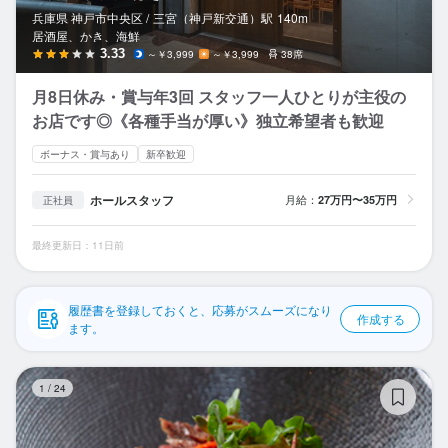
応募履歴
兵庫県 神戸市中央区 /
三宮（神戸新交通）
駅
140m
居酒屋、かき、海鮮
WEB履歴書
3.33
～￥3,999
～￥3,999
38席
月8日休み・賞与年3回 スタッフ一人ひとりが主役の
スカウト・メルマガ受信設定
お店です◎《各種手当が厚い》独立希望者も歓迎
ヘルプ・お問い合わせフォーム
ボーナス・賞与あり
新卒歓迎
掲載をご検討の店舗様へ
ホールスタッフ
月給：
27万円〜35万円
正社員
食べログ求人PRESS
最終更新日：11日前
プライバシーポリシー
利用規約
履歴書を登録しておくと、応募がスムーズになり
作成する
ます。
企業情報
や
1
/
24