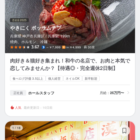
やきにく ポッサムチプ
兵庫県 神戸市兵庫区 /
兵庫
駅
199m
焼肉、ホルモン、冷麺
3.67
～￥7,999
～￥4,999
30席
肉好き＆猫好き集まれ！和牛の名店で、お肉と本気で
恋してみませんか？【待遇◎・完全週休2日制】
食べログ評価 3.5以上
個人経営
ネイルOK
新卒歓迎
ホールスタッフ
月給：
25万円〜
正社員
人気
最終更新日：10日前
テ
1
/
18