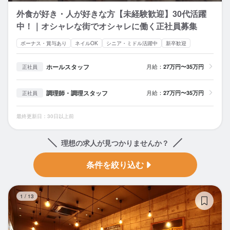
外食が好き・人が好きな方【未経験歓迎】30代活躍
中！｜オシャレな街でオシャレに働く正社員募集
ボーナス・賞与あり
ネイルOK
シニア・ミドル活躍中
新卒歓迎
ホールスタッフ
月給：
27万円〜35万円
正社員
調理師・調理スタッフ
月給：
27万円〜35万円
正社員
最終更新日：30日以上前
理想の求人が見つかりませんか？
条件を絞り込む
チ
1
/
13