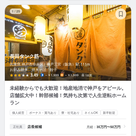
長
1
/
25
長田タンク筋
兵庫県 神戸市中央区 /
神戸三宮（阪急）
駅
111m
お好み焼き、焼きそば、餃子
3.49
～￥1,999
～￥1,999
18席
未経験からでも大歓迎！地産地消で神戸をアピール。
店舗拡大中！幹部候補！気持ち次第で人生逆転ホーム
ラン
個人経営
ボーナス・賞与あり
寮・社宅あり
ネイルOK
新卒歓迎
店長候補
月給：
35万円〜50万円
正社員