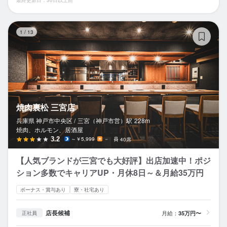
最終更新日：30日以上前
焼
1
/
13
焼肉裏松 三宮店
兵庫県 神戸市中央区 /
三宮（神戸市営）
駅
228m
焼肉、ホルモン、居酒屋
3.2
～￥5,999
－
40席
【人気ブランドが三宮でも大好評】出店加速中！ポジ
ション多数でキャリアUP・月休8日～＆月給35万円
ボーナス・賞与あり
寮・社宅あり
店長候補
月給：
35万円〜
正社員