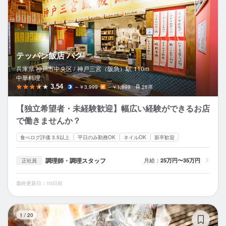
テッパン飯店 バク
兵庫県 神戸市中央区 /
神戸三宮（阪急）
駅
110m
中華料理
3.54
～￥3,999
～￥1,999
28席
【独立希望者・未経験歓迎】幅広い経験ができるお店
で働きませんか？
食べログ評価 3.5以上
平日のみ勤務OK
ネイルOK
新卒歓迎
調理師・調理スタッフ
月給：
25万円〜35万円
正社員
最終更新日：10日前
鳥
1
/
20