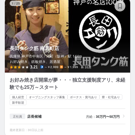
1
/
25
長田タンク筋 南京町店
兵庫県 神戸市中央区 /
元町（阪神）
駅
144m
お好み焼き、鉄板焼き、居酒屋
3.21
～￥2,999
～￥1,999
35席
お好み焼き店開業が夢・・・独立支援制度アリ、未経
験でも25万～スタート
個人経営
オープニングスタッフ募集
ボーナス・賞与あり
寮・社宅あり
新卒歓迎
店長候補
月給：
35万円〜50万円
正社員
最終更新日：30日以上前