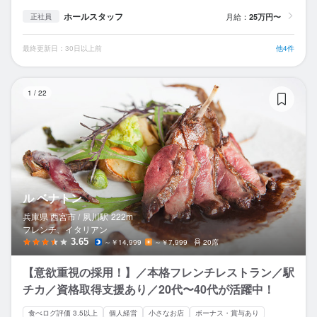
ホールスタッフ
月給：
25万円〜
正社員
最終更新日：30日以上前
他4件
ル
1
/
22
ル ベナトン
兵庫県 西宮市 /
夙川
駅
222m
フレンチ、イタリアン
3.65
～￥14,999
～￥7,999
20席
【意欲重視の採用！】／本格フレンチレストラン／駅
チカ／資格取得支援あり／20代〜40代が活躍中！
食べログ評価 3.5以上
個人経営
小さなお店
ボーナス・賞与あり