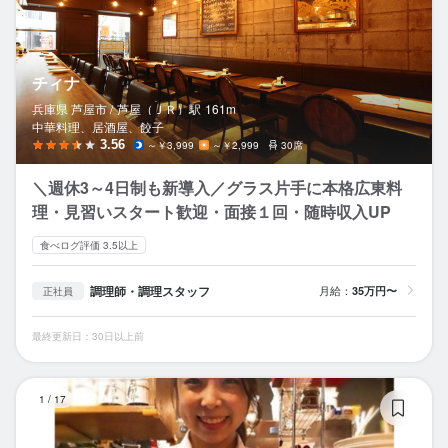
チィナ
兵庫県 芦屋市 /
芦屋（ＪＲ）
駅
161m
中華料理、居酒屋、餃子
3.56
～￥3,999
～￥2,999
30席
＼週休3～4日制も新導入／グラス片手に本格広東料
理・見習いスタート歓迎・面接１回・随時収入UP
食べログ評価 3.5以上
調理師・調理スタッフ
月給：
35万円〜
正社員
最終更新日：30日以上前
ボ
1
/
17