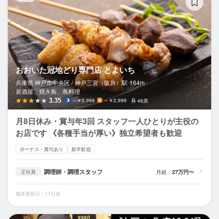
おおいた冠地どり専門店 とよいち
兵庫県 神戸市中央区 /
神戸三宮（阪急）
駅
164m
居酒屋、焼き鳥、鳥料理
3.35
～￥3,999
～￥2,999
46席
月8日休み・賞与年3回 スタッフ一人ひとりが主役の
お店です 《各種手当が厚い》独立希望者も歓迎
ボーナス・賞与あり
新卒歓迎
調理師・調理スタッフ
月給：
27万円〜
正社員
最終更新日：11日前
長