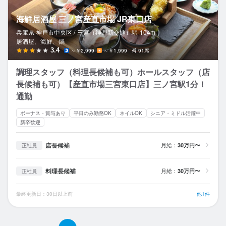
海鮮居酒屋 三ノ宮産直市場 JR東口店
兵庫県 神戸市中央区 /
三宮（神戸新交通）
駅
104m
居酒屋、海鮮、鍋
3.4
～￥2,999
～￥1,999
91席
調理スタッフ（料理長候補も可）ホールスタッフ（店
長候補も可）【産直市場三宮東口店】三ノ宮駅1分！
通勤
ボーナス・賞与あり
平日のみ勤務OK
ネイルOK
シニア・ミドル活躍中
新卒歓迎
店長候補
月給：
30万円〜
正社員
料理長候補
月給：
30万円〜
正社員
最終更新日：30日以上前
他1件