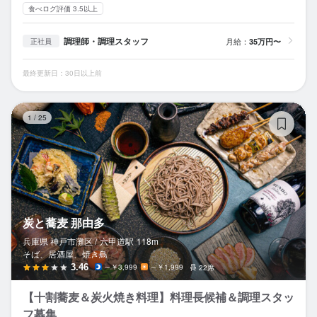
食べログ評価 3.5以上
調理師・調理スタッフ
月給：
35万円〜
正社員
最終更新日：30日以上前
炭
1
/
25
炭と蕎麦 那由多
兵庫県 神戸市灘区 /
六甲道
駅
118m
そば、居酒屋、焼き鳥
3.46
～￥3,999
～￥1,999
22席
【十割蕎麦＆炭火焼き料理】料理長候補＆調理スタッ
フ募集