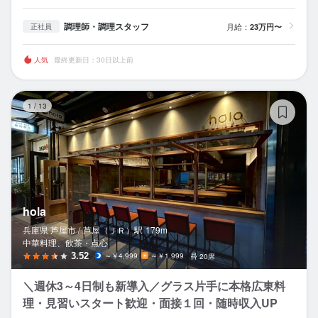
調理師・調理スタッフ
月給：
23万円〜
正社員
人気
最終更新日：30日以上前
ho
1
/
13
hola
兵庫県 芦屋市 /
芦屋（ＪＲ）
駅
179m
中華料理、飲茶・点心
3.52
～￥4,999
～￥1,999
20席
＼週休3～4日制も新導入／グラス片手に本格広東料
理・見習いスタート歓迎・面接１回・随時収入UP