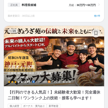
料理長候補
月給：
30万円〜50万円
正社員
最終更新日：30日以上前
他1件
元
1
/
25
元祖ぎょうざ苑
兵庫県 神戸市中央区 /
元町（阪神）
駅
173m
餃子、中華料理
3.49
～￥1,999
～￥999
37席
【行列のできる人気店！】未経験者大歓迎！完全週休
二日制！ワンランク上の技術・接客も学べます！
個人経営
ボーナス・賞与あり
新卒歓迎