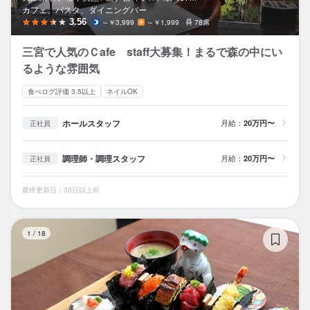
カフェ、パスタ、ダイニングバー
3.56
～￥3,999
～￥1,999
78席
三宮で人気のＣafe staff大募集！まるで森の中にい
るような雰囲気
食べログ評価 3.5以上
ネイルOK
ホールスタッフ
月給：
20万円〜
正社員
調理師・調理スタッフ
月給：
20万円〜
正社員
最終更新日：30日以上前
海
1
/
18