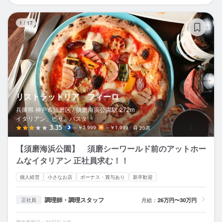
リ
1
/
17
リストラットリア フィーロ
兵庫県 神戸市須磨区 /
須磨海浜公園
駅
272m
イタリアン、ピザ、パスタ
3.35
～￥3,999
～￥1,999
20席
【須磨海浜公園】 須磨シーワールド前のアットホー
ムなイタリアン 正社員求む！！
個人経営
小さなお店
ボーナス・賞与あり
新卒歓迎
調理師・調理スタッフ
月給：
26万円〜30万円
正社員