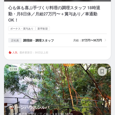
心も体も喜ぶ手づくり料理の調理スタッフ 18時退
勤・月8日休／月給27万円〜＋賞与あり／車通勤
OK！
ボーナス・賞与あり
新卒歓迎
調理師・調理スタッフ
月給：
27万円〜35万円
正社員
人気
最終更新日：30日以上前
グ
1
/
13
グリーンハウスシルバ
兵庫県 神戸市中央区 /
三ノ宮（ＪＲ）
駅
157m