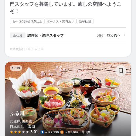
門スタッフを募集しています。癒しの空間へようこ
そ！
食べログ評価 3.5以上
ボーナス・賞与あり
新卒歓迎
調理師・調理スタッフ
月給：
22万円〜
正社員
最終更新日：30日以上前
ふ
1
/
13
ふる川
兵庫県 川西市 /
日本料理、寿司
3.01
～￥2,999
～￥2,999
1席