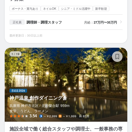
ボーナス・賞与あり
ネイルOK
シニア・ミドル活躍中
新卒歓迎
調理師・調理スタッフ
月給：
27万円〜35万円
正社員
最終更新日：30日以上前
神
1
/
19
神戸温泉 創作ダイニング蒼
兵庫県 神戸市北区 /
北鈴蘭台
駅
959m
食堂、うどん、ラーメン
3.54
～￥2,999
～￥1,999
85席
施設全域で働く総合スタッフや調理士、一般事務の専