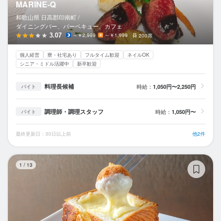
MARINE-Q
和歌山県 日高郡印南町 /
ダイニングバー、バーベキュー、カフェ
3.07
～￥2,999
～￥1,999
200席
個人経営
寮・社宅あり
フルタイム歓迎
ネイルOK
シニア・ミドル活躍中
新卒歓迎
料理長候補
時給：
1,050円〜2,250円
バイト
調理師・調理スタッフ
時給：
1,050円〜
バイト
最終更新日：30日以上前
他2件
pr
1
/
13