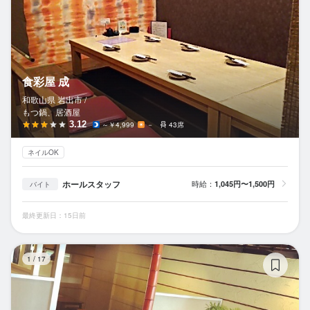
食彩屋 成
和歌山県 岩出市 /
もつ鍋、居酒屋
3.12
～￥4,999
－
43席
ネイルOK
ホールスタッフ
時給：
1,045円〜1,500円
バイト
最終更新日：15日前
ゴ
1
/
17