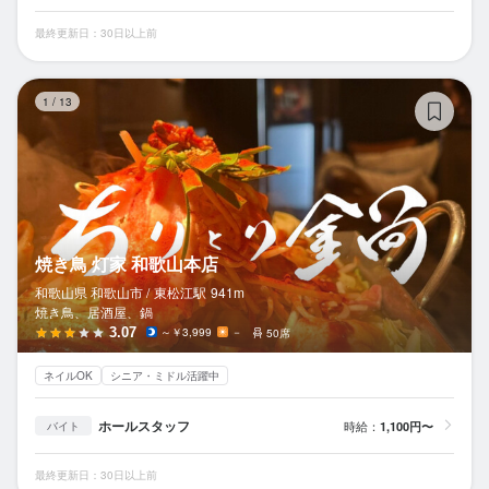
最終更新日：30日以上前
焼
1
/
13
焼き鳥 灯家 和歌山本店
和歌山県 和歌山市 /
東松江
駅
941m
焼き鳥、居酒屋、鍋
3.07
～￥3,999
－
50席
ネイルOK
シニア・ミドル活躍中
ホールスタッフ
時給：
1,100円〜
バイト
最終更新日：30日以上前