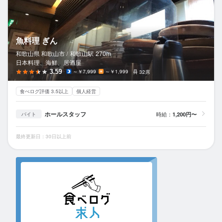
魚料理 ぎん
和歌山県 和歌山市 /
和歌山
駅
270m
日本料理、海鮮、居酒屋
3.59
～￥7,999
～￥1,999
32席
食べログ評価 3.5以上
個人経営
ホールスタッフ
時給：
1,200円〜
バイト
最終更新日：30日以上前