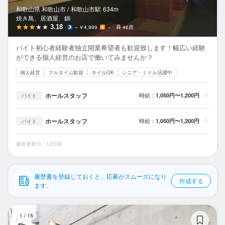
応募履歴
和歌山県 和歌山市 /
和歌山市
駅
634m
焼き鳥、居酒屋、鍋
WEB履歴書
3.18
～￥4,999
－
46席
バイト初心者経験者独立開業希望者も歓迎致します！幅広い経験
スカウト・メルマガ受信設定
ができる個人経営のお店で働いてみませんか？
個人経営
フルタイム歓迎
ネイルOK
シニア・ミドル活躍中
ヘルプ・お問い合わせフォーム
ホールスタッフ
時給：
1,050円〜1,200円
バイト
掲載をご検討の店舗様へ
食べログ求人PRESS
ホールスタッフ
時給：
1,050円〜1,200円
バイト
プライバシーポリシー
最終更新日：12日前
利用規約
企業情報
履歴書を登録しておくと、応募がスムーズになり
作成する
ます。
炭
1
/
15