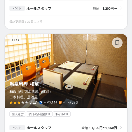
ホールスタッフ
時給：
1,200円〜
バイト
最終更新日：30日以上前
温
1
/
17
温泉料理 和華
和歌山県 西牟婁郡白浜町 /
日本料理、居酒屋
3.17
～￥3,999
－
21席
個人経営
平日のみ勤務OK
ネイルOK
ホールスタッフ
時給：
1,100円〜1,250円
バイト