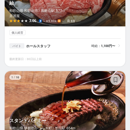
紬
和歌山県 和歌山市 /
和歌山
駅
573m
居酒屋
3.06
～￥5,999
－
8席
個人経営
ホールスタッフ
時給：
1,100円〜
バイト
最終更新日：30日以上前
ス
1
/
16
スタンドバイミー
和歌山県 伊都郡かつらぎ町 /
笠田
駅
654m