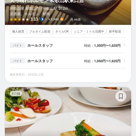
天っ晴れホルモン 和歌山駅東口店
和歌山県 和歌山市 /
和歌山
駅
312m
居酒屋、ホルモン、焼肉
3.13
～￥3,999
－
46席
個人経営
フルタイム歓迎
ネイルOK
シニア・ミドル活躍中
新卒歓迎
ホールスタッフ
時給：
1,350円〜1,625円
バイト
ホールスタッフ
時給：
1,050円〜1,625円
バイト
最終更新日：30日以上前
MA
1
/
13