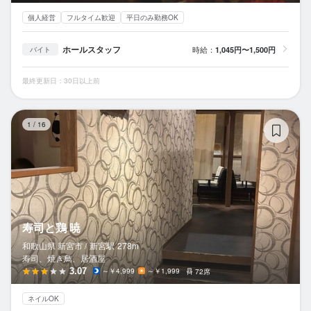
個人経営
フルタイム歓迎
平日のみ勤務OK
ホールスタッフ
時給：
1,045円〜1,500円
バイト
最終更新日：30日以上前
寿
1
/
16
寿司と鶏 暁
和歌山県 新宮市 /
新宮
駅
278m
寿司、焼き鳥、居酒屋
3.07
～￥4,999
～￥1,999
72席
ネイルOK