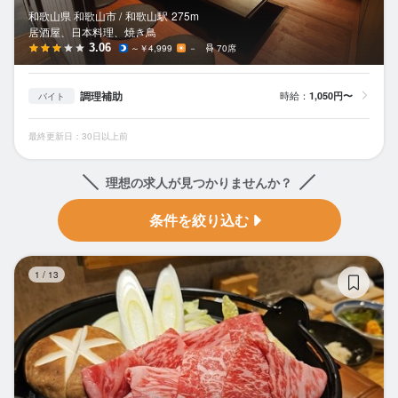
和歌山県 和歌山市 /
和歌山
駅
275m
居酒屋、日本料理、焼き鳥
3.06
～￥4,999
－
70席
調理補助
時給：
1,050円〜
バイト
最終更新日：30日以上前
理想の求人が見つかりませんか？
条件を絞り込む
紬
1
/
13