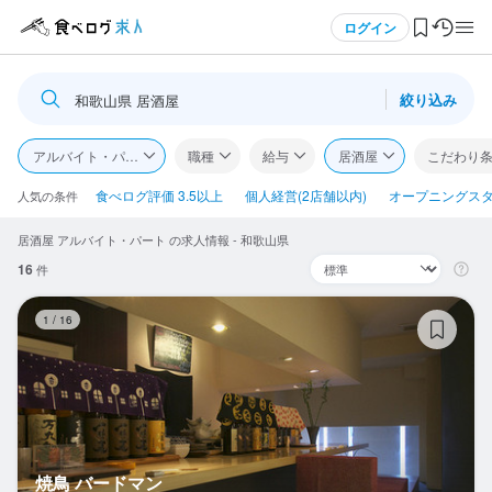
メニュー
ログイン
絞り込み
和歌山県 居酒屋
ログイン・無料会員登録
アルバイト・パート
職種
給与
居酒屋
こだわり
食べログ求人TOP
食べログ評価 3.5以上
個人経営(2店舗以内)
オープニングス
人気の条件
居酒屋 アルバイト・パート の求人情報 - 和歌山県
求人検索
16
件
マイページ管理
焼
1
/
16
閲覧履歴
気になる求人
検索履歴・保存した条件
焼鳥 バードマン