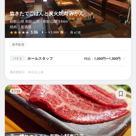
炊きたてごはんと炭火焼肉 みかん
和歌山県 和歌山市 /
和歌山
駅
164m
焼肉、居酒屋
3.06
～￥5,999
－
47席
新卒歓迎
ホールスタッフ
時給：
1,050円〜1,300円
バイト
最終更新日：30日以上前
天
1
/
13