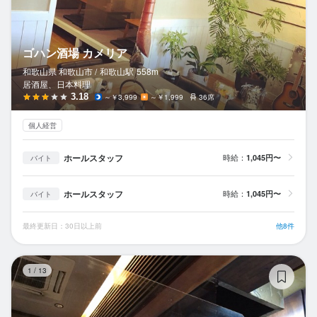
ゴハン酒場 カメリア
和歌山県 和歌山市 /
和歌山
駅
558m
居酒屋、日本料理
3.18
～￥3,999
～￥1,999
36席
個人経営
ホールスタッフ
時給：
1,045円〜
バイト
ホールスタッフ
時給：
1,045円〜
バイト
最終更新日：30日以上前
他8件
魚
1
/
13