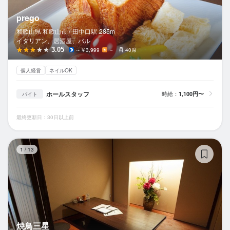
prego
和歌山県 和歌山市 /
田中口
駅
285m
イタリアン、居酒屋、バル
3.05
～￥3,999
－
40席
個人経営
ネイルOK
ホールスタッフ
時給：
1,100円〜
バイト
最終更新日：30日以上前
焼
1
/
13
焼鳥三星