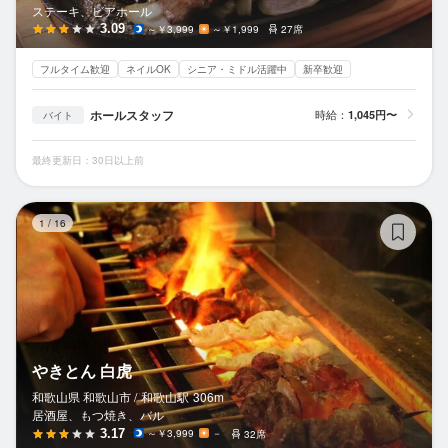
ステーキ、ビアホール
3.09
～￥3,999
～￥1,999
27席
フルタイム歓迎
ネイルOK
シニア・ミドル活躍中
新卒歓迎
ホールスタッフ
時給：
1,045円〜
バイト
最終更新日：30日以上前
や
1
/
16
やきとん 白虎
和歌山県 和歌山市 /
和歌山
駅
306m
居酒屋、もつ焼き、バル
3.17
～￥3,999
－
32席