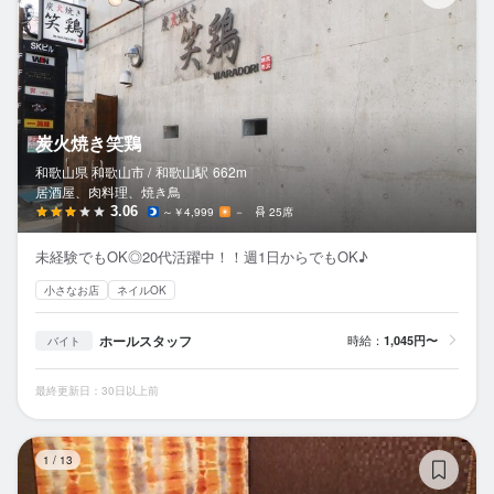
炭火焼き笑鶏
和歌山県 和歌山市 /
和歌山
駅
662m
居酒屋、肉料理、焼き鳥
3.06
～￥4,999
－
25席
未経験でもOK◎20代活躍中！！週1日からでもOK♪
小さなお店
ネイルOK
ホールスタッフ
時給：
1,045円〜
バイト
最終更新日：30日以上前
食
1
/
13