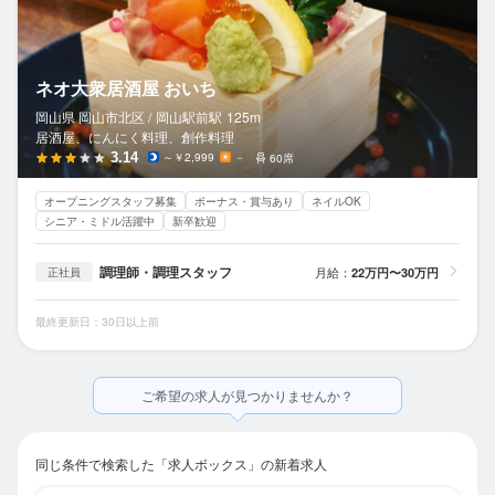
ネオ大衆居酒屋 おいち
岡山県 岡山市北区 /
岡山駅前
駅
125m
居酒屋、にんにく料理、創作料理
3.14
～￥2,999
－
60席
オープニングスタッフ募集
ボーナス・賞与あり
ネイルOK
シニア・ミドル活躍中
新卒歓迎
調理師・調理スタッフ
月給：
22万円〜30万円
正社員
最終更新日：30日以上前
ご希望の求人が見つかりませんか？
同じ条件で検索した「求人ボックス」の新着求人