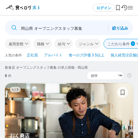
メニュー
ログイン
絞り込み
岡山県 オープニングスタッフ募集
ログイン・無料会員登録
雇用形態
職種
給与
ジャンル
こだわり条件
1
食べログ求人TOP
正社員
アルバイト
食べログ評価 3.5以上
個人経営(2店舗
人気の条件
飲食店 オープニングスタッフ募集 の求人情報 - 岡山県
求人検索
6
件
マイページ管理
お
1
/
7
閲覧履歴
気になる求人
検索履歴・保存した条件
おく商店