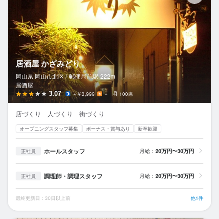
居酒屋 かざみどり
岡山県 岡山市北区 /
郵便局前
駅
222m
居酒屋
3.07
～￥3,999
－
100席
店づくり 人づくり 街づくり
オープニングスタッフ募集
ボーナス・賞与あり
新卒歓迎
ホールスタッフ
月給：
20万円〜30万円
正社員
調理師・調理スタッフ
月給：
20万円〜30万円
正社員
最終更新日：30日以上前
他1件