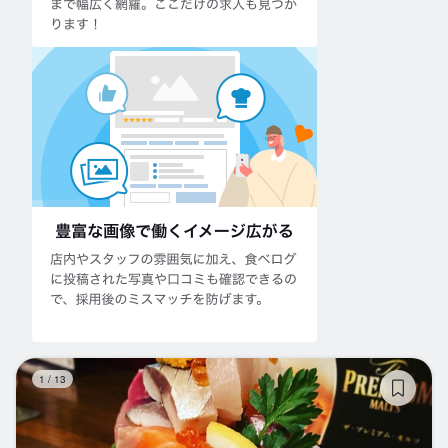
ネ
1
/
13