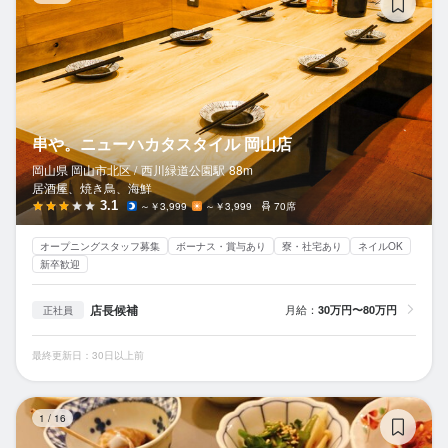
串や。ニューハカタスタイル 岡山店
岡山県 岡山市北区 /
西川緑道公園
駅
88m
居酒屋、焼き鳥、海鮮
3.1
～￥3,999
～￥3,999
70席
オープニングスタッフ募集
ボーナス・賞与あり
寮・社宅あり
ネイルOK
新卒歓迎
店長候補
月給：
30万円〜80万円
正社員
最終更新日：30日以上前
西
1
/
16