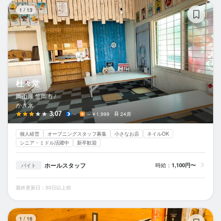
杜
1
/
13
杜々堂
岡山県 笠岡市 /
かき氷
3.07
－
～￥1,999
24席
個人経営
オープニングスタッフ募集
小さなお店
ネイルOK
シニア・ミドル活躍中
新卒歓迎
ホールスタッフ
時給：
1,100円〜
バイト
最終更新日：30日以上前
串
1
/
16