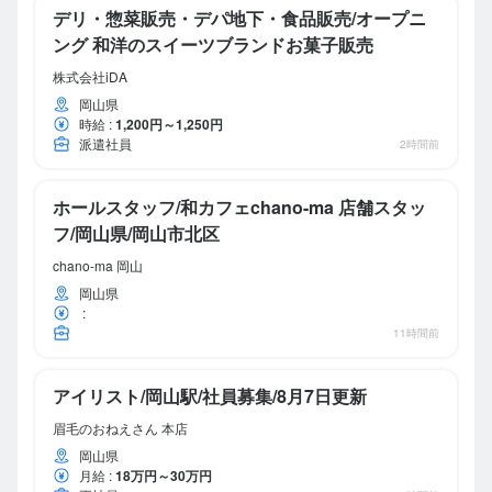
デリ・惣菜販売・デパ地下・食品販売/オープニ
ング 和洋のスイーツブランドお菓子販売
株式会社iDA
岡山県
時給
:
1,200円～1,250円
派遣社員
2時間前
ホールスタッフ/和カフェchano-ma 店舗スタッ
フ/岡山県/岡山市北区
chano-ma 岡山
岡山県
:
11時間前
アイリスト/岡山駅/社員募集/8月7日更新
眉毛のおねえさん 本店
岡山県
月給
:
18万円～30万円