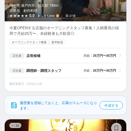
応募履歴
岡山県 瀬戸内市 /
邑久
駅
788m
居酒屋、創作料理
WEB履歴書
0.0
～￥5,999
－
27席
今夏OPENする店舗のオープニングスタッフ募集！人柄重視の採
スカウト・メルマガ受信設定
用で月給25万〜、未経験者も大歓迎◎
オープニングスタッフ募集
新卒歓迎
ヘルプ・お問い合わせフォーム
店長候補
月給：
25万円〜35万円
正社員
掲載をご検討の店舗様へ
食べログ求人PRESS
調理師・調理スタッフ
月給：
25万円〜35万円
正社員
プライバシーポリシー
最終更新日：30日以上前
利用規約
企業情報
履歴書を登録しておくと、応募がスムーズになり
作成する
ます。
居
1
/
22